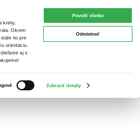
Povoliť všetko
a knihy,
ovala. Okrem
Odmietnuť
stále ho pre
u orientáciu.
dieľame aj s
Ďakujeme!
ngové
Zobraziť detaily