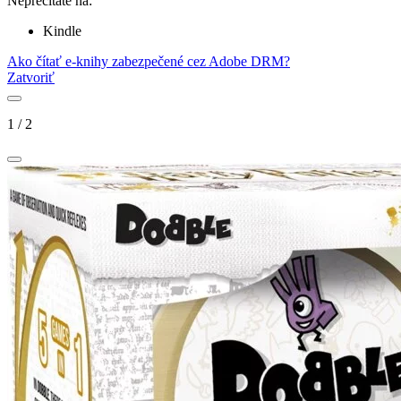
Neprečítate na:
Kindle
Ako čítať e-knihy zabezpečené cez Adobe DRM?
Zatvoriť
1
/
2