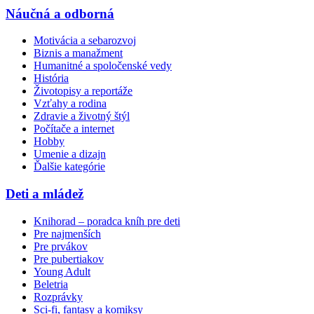
Náučná a odborná
Motivácia a sebarozvoj
Biznis a manažment
Humanitné a spoločenské vedy
História
Životopisy a reportáže
Vzťahy a rodina
Zdravie a životný štýl
Počítače a internet
Hobby
Umenie a dizajn
Ďalšie kategórie
Deti a mládež
Knihorad – poradca kníh pre deti
Pre najmenších
Pre prvákov
Pre pubertiakov
Young Adult
Beletria
Rozprávky
Sci-fi, fantasy a komiksy