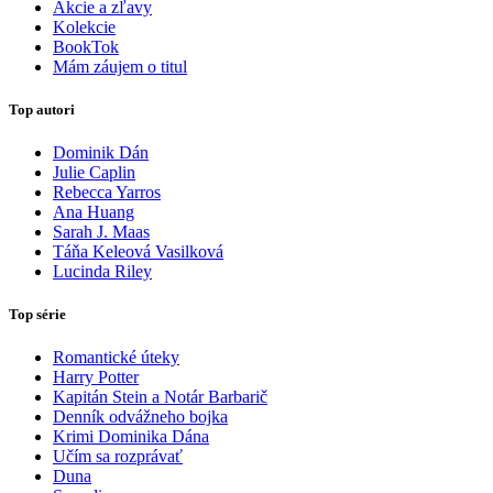
Akcie a zľavy
Kolekcie
BookTok
Mám záujem o titul
Top autori
Dominik Dán
Julie Caplin
Rebecca Yarros
Ana Huang
Sarah J. Maas
Táňa Keleová Vasilková
Lucinda Riley
Top série
Romantické úteky
Harry Potter
Kapitán Stein a Notár Barbarič
Denník odvážneho bojka
Krimi Dominika Dána
Učím sa rozprávať
Duna