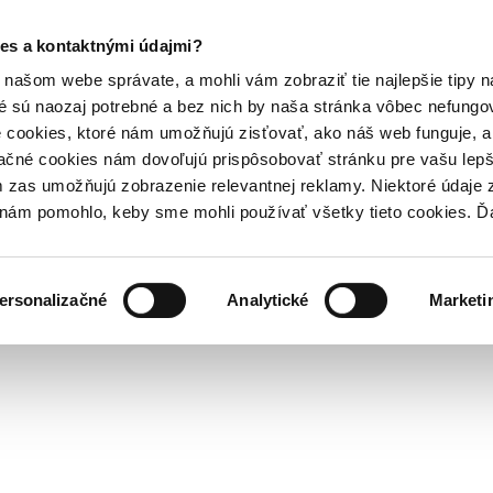
es a kontaktnými údajmi?
našom webe správate, a mohli vám zobraziť tie najlepšie tipy n
é sú naozaj potrebné a bez nich by naša stránka vôbec nefung
 cookies, ktoré nám umožňujú zisťovať, ako náš web funguje, a 
ačné cookies nám dovoľujú prispôsobovať stránku pre vašu lepši
zas umožňujú zobrazenie relevantnej reklamy. Niektoré údaje z
y nám pomohlo, keby sme mohli používať všetky tieto cookies. 
ersonalizačné
Analytické
Marketi