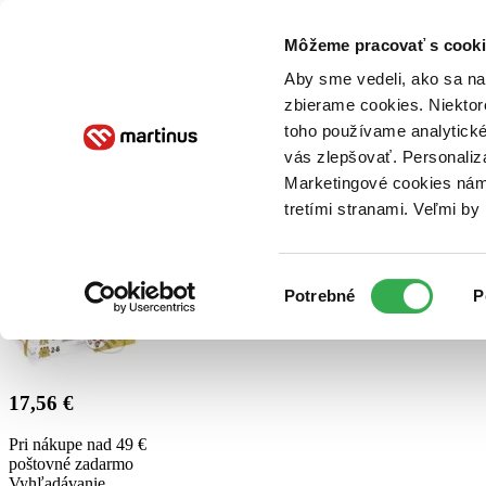
Doručenie
Kníhkupectvá
Knihovrátok
Poukážky
Knižný blog
Kontakt
Môžeme pracovať s cooki
Aby sme vedeli, ako sa na 
zbierame cookies. Niektor
E-knihy
Audioknihy
Hry
Filmy
Knihy
Doplnky
toho používame analytické
vás zlepšovať. Personaliz
Vyhľadávanie
Marketingové cookies nám 
tretími stranami. Veľmi b
Prihlásiť
Výber
Potrebné
P
súhlasu
17,56 €
Pri nákupe nad 49 €
poštovné zadarmo
Vyhľadávanie