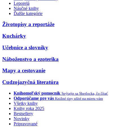
Leporelá
Náučné knihy
Ďalšie kategórie
Životopisy a reportáže
Kuchárky
Učebnice a slovníky
Náboženstvo a ezoterika
Mapy a cestovanie
Cudzojazyčná literatúra
Knihomoľský pomocník
Spýtajte sa Sherlocka, čo čítať
Odporúčame pre vás
Knižné tipy ušité na mieru vám
Všetky knihy
Knihy roka 2025
Bestsellery
Novinky
Pripravované