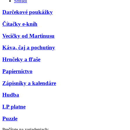
Smradi
Darčekové poukážky
Čítačky e-kníh
Vecičky od Martinusu
Káva, čaj a pochutiny
Hrnčeky a fľaše
Papiernictvo
Zápisníky a kalendáre
Hudba
LP platne
Puzzle
Prečítate na zariadeniach: