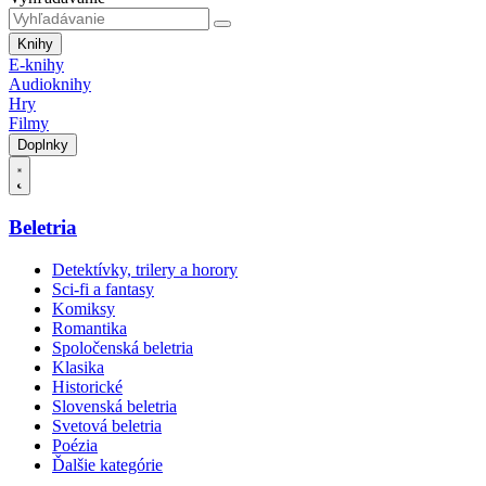
Knihy
E-knihy
Audioknihy
Hry
Filmy
Doplnky
Beletria
Detektívky, trilery a horory
Sci-fi a fantasy
Komiksy
Romantika
Spoločenská beletria
Klasika
Historické
Slovenská beletria
Svetová beletria
Poézia
Ďalšie kategórie