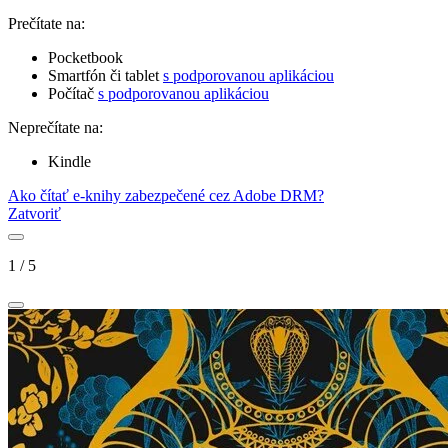
Prečítate na:
Pocketbook
Smartfón či tablet
s podporovanou aplikáciou
Počítač
s podporovanou aplikáciou
Neprečítate na:
Kindle
Ako čítať e-knihy zabezpečené cez Adobe DRM?
Zatvoriť
1
/
5