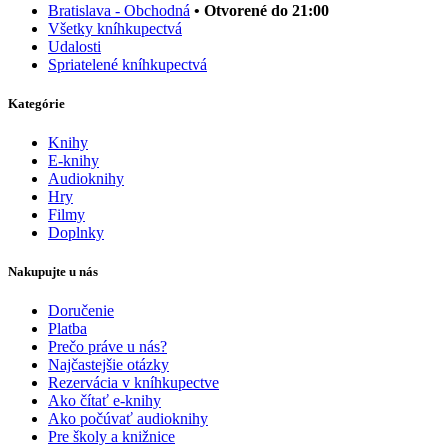
Bratislava - Obchodná
• Otvorené do 21:00
Všetky kníhkupectvá
Udalosti
Spriatelené kníhkupectvá
Kategórie
Knihy
E-knihy
Audioknihy
Hry
Filmy
Doplnky
Nakupujte u nás
Doručenie
Platba
Prečo práve u nás?
Najčastejšie otázky
Rezervácia v kníhkupectve
Ako čítať e-knihy
Ako počúvať audioknihy
Pre školy a knižnice