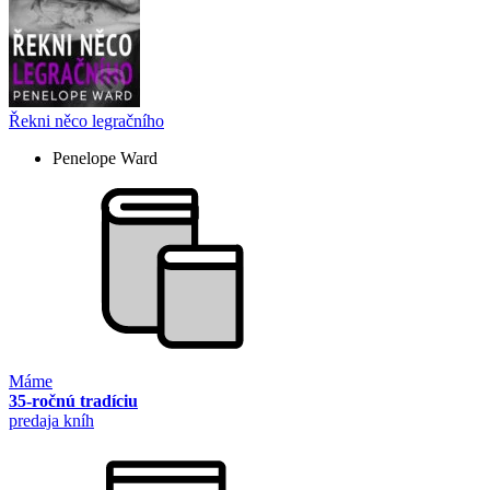
Řekni něco legračního
Penelope Ward
Máme
35-ročnú tradíciu
predaja kníh