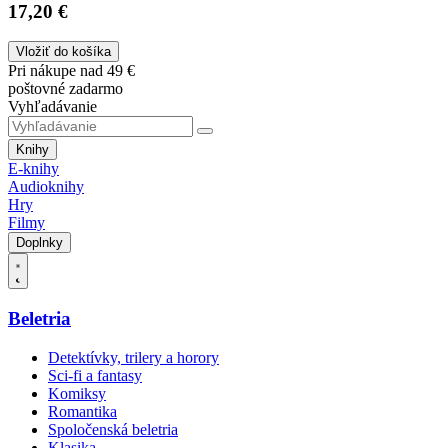
17,20 €
Vložiť do košíka
Pri nákupe nad 49 €
poštovné zadarmo
Vyhľadávanie
Knihy
E-knihy
Audioknihy
Hry
Filmy
Doplnky
Beletria
Detektívky, trilery a horory
Sci-fi a fantasy
Komiksy
Romantika
Spoločenská beletria
Klasika