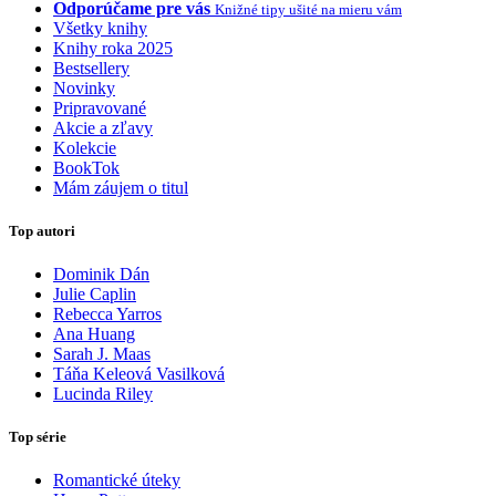
Odporúčame pre vás
Knižné tipy ušité na mieru vám
Všetky knihy
Knihy roka 2025
Bestsellery
Novinky
Pripravované
Akcie a zľavy
Kolekcie
BookTok
Mám záujem o titul
Top autori
Dominik Dán
Julie Caplin
Rebecca Yarros
Ana Huang
Sarah J. Maas
Táňa Keleová Vasilková
Lucinda Riley
Top série
Romantické úteky