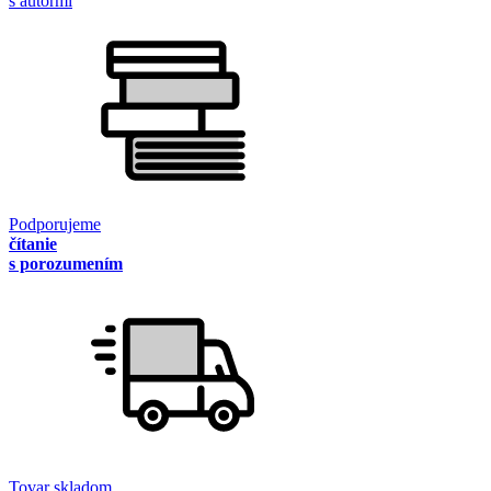
s autormi
Podporujeme
čítanie
s porozumením
Tovar skladom