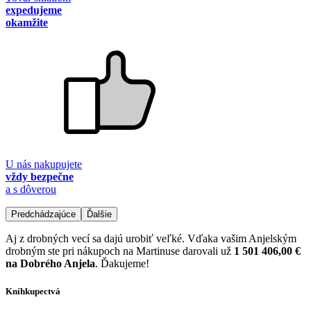
expedujeme
okamžite
U nás nakupujete
vždy bezpečne
a s dôverou
Predchádzajúce
Ďalšie
Aj z drobných vecí sa dajú urobiť veľké. Vďaka vašim Anjelským
drobným ste pri nákupoch na Martinuse darovali už
1 501 406,00 €
na Dobrého Anjela
. Ďakujeme!
Kníhkupectvá