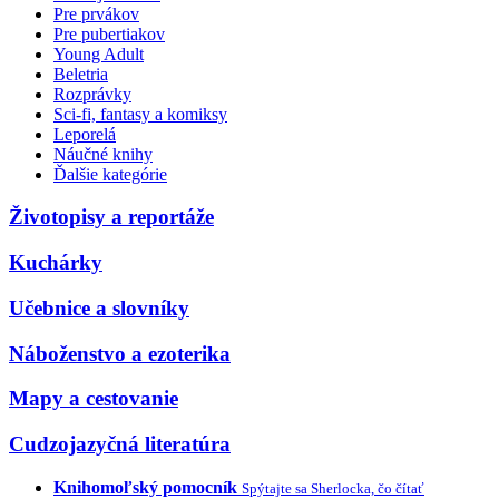
Pre prvákov
Pre pubertiakov
Young Adult
Beletria
Rozprávky
Sci-fi, fantasy a komiksy
Leporelá
Náučné knihy
Ďalšie kategórie
Životopisy a reportáže
Kuchárky
Učebnice a slovníky
Náboženstvo a ezoterika
Mapy a cestovanie
Cudzojazyčná literatúra
Knihomoľský pomocník
Spýtajte sa Sherlocka, čo čítať