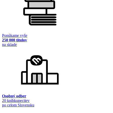
Ponúkame vyše
250 000 titulov
na sklade
Osobný odber
20 kníhkupectiev
po celom Slovensku