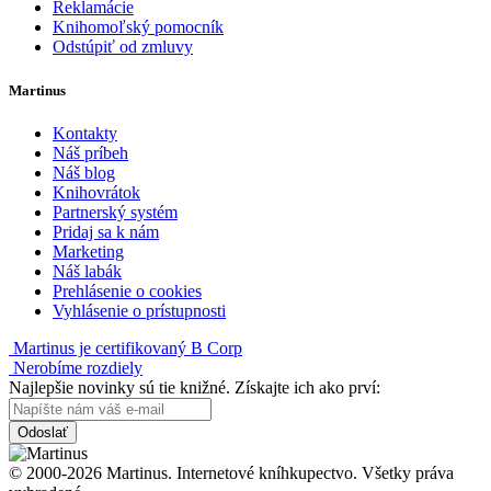
Reklamácie
Knihomoľský pomocník
Odstúpiť od zmluvy
Martinus
Kontakty
Náš príbeh
Náš blog
Knihovrátok
Partnerský systém
Pridaj sa k nám
Marketing
Náš labák
Prehlásenie o cookies
Vyhlásenie o prístupnosti
Martinus je certifikovaný B Corp
Nerobíme rozdiely
Najlepšie novinky sú tie knižné. Získajte ich ako prví:
Odoslať
© 2000-2026 Martinus. Internetové kníhkupectvo. Všetky práva