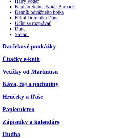
Harry Potter
Kapitán Stein a Notár Barbarič
Denník odvážneho bojka
Krimi Dominika Dána
Učím sa rozprávať
Duna
Smradi
Darčekové poukážky
Čítačky e-kníh
Vecičky od Martinusu
Káva, čaj a pochutiny
Hrnčeky a fľaše
Papiernictvo
Zápisníky a kalendáre
Hudba