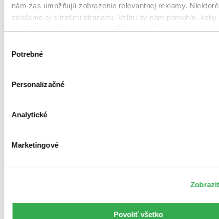
nám zas umožňujú zobrazenie relevantnej reklamy. Niektoré
zdieľame aj s tretími stranami. Veľmi by nám pomohlo, keby
používať všetky tieto cookies. Ďakujeme!
Výber
Potrebné
súhlasu
Personalizačné
Analytické
Marketingové
Zobraziť
Povoliť všetko