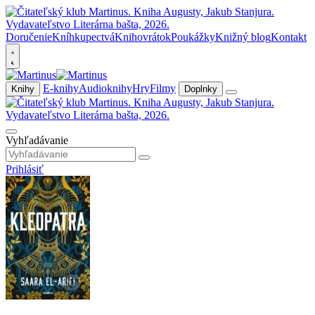
Doručenie
Kníhkupectvá
Knihovrátok
Poukážky
Knižný blog
Kontakt
E-knihy
Audioknihy
Hry
Filmy
Knihy
Doplnky
Vyhľadávanie
Prihlásiť