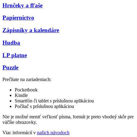
Hrnčeky a fľaše
Papiernictvo
Zápisníky a kalendáre
Hudba
LP platne
Puzzle
Prečítate na zariadeniach:
Pocketbook
Kindle
Smartfón či tablet s príslušnou aplikáciou
Počítač s príslušnou aplikáciou
Nie je možné meniť veľkosť písma, formát je preto vhodný skôr pre
väčšie obrazovky.
Viac informácií v
našich návodoch