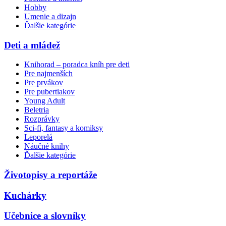
Hobby
Umenie a dizajn
Ďalšie kategórie
Deti a mládež
Knihorad – poradca kníh pre deti
Pre najmenších
Pre prvákov
Pre pubertiakov
Young Adult
Beletria
Rozprávky
Sci-fi, fantasy a komiksy
Leporelá
Náučné knihy
Ďalšie kategórie
Životopisy a reportáže
Kuchárky
Učebnice a slovníky