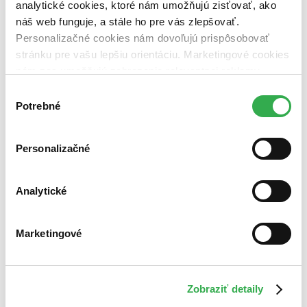
analytické cookies, ktoré nám umožňujú zisťovať, ako
náš web funguje, a stále ho pre vás zlepšovať.
Personalizačné cookies nám dovoľujú prispôsobovať
stránku pre vašu lepšiu orientáciu. Marketingové cookies
nám zas umožňujú zobrazenie relevantnej reklamy.
Niektoré údaje zdieľame aj s tretími stranami. Veľmi by
Výber
nám pomohlo, keby sme mohli používať všetky tieto
Potrebné
súhlasu
cookies. Ďakujeme!
Personalizačné
Analytické
Marketingové
Zobraziť detaily