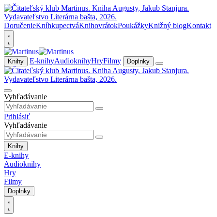
Doručenie
Kníhkupectvá
Knihovrátok
Poukážky
Knižný blog
Kontakt
E-knihy
Audioknihy
Hry
Filmy
Knihy
Doplnky
Vyhľadávanie
Prihlásiť
Vyhľadávanie
Knihy
E-knihy
Audioknihy
Hry
Filmy
Doplnky