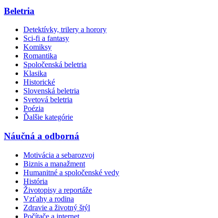
Beletria
Detektívky, trilery a horory
Sci-fi a fantasy
Komiksy
Romantika
Spoločenská beletria
Klasika
Historické
Slovenská beletria
Svetová beletria
Poézia
Ďalšie kategórie
Náučná a odborná
Motivácia a sebarozvoj
Biznis a manažment
Humanitné a spoločenské vedy
História
Životopisy a reportáže
Vzťahy a rodina
Zdravie a životný štýl
Počítače a internet