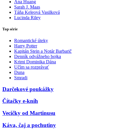
Ana Huang
Sarah J. Maas
Táňa Keleová Vasilková
Lucinda Riley
Top série
Romantické úteky
Harry Potter
Kapitán Stein a Notár Barbarič
Denník odvážneho bojka
Krimi Dominika Dána
Učím sa rozprávať
Duna
Smradi
Darčekové poukážky
Čítačky e-kníh
Vecičky od Martinusu
Káva, čaj a pochutiny