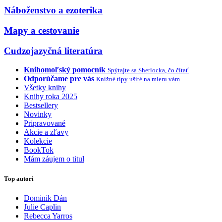
Náboženstvo a ezoterika
Mapy a cestovanie
Cudzojazyčná literatúra
Knihomoľský pomocník
Spýtajte sa Sherlocka, čo čítať
Odporúčame pre vás
Knižné tipy ušité na mieru vám
Všetky knihy
Knihy roka 2025
Bestsellery
Novinky
Pripravované
Akcie a zľavy
Kolekcie
BookTok
Mám záujem o titul
Top autori
Dominik Dán
Julie Caplin
Rebecca Yarros