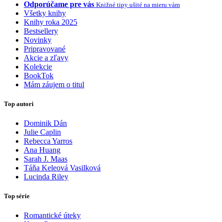
Odporúčame pre vás
Knižné tipy ušité na mieru vám
Všetky knihy
Knihy roka 2025
Bestsellery
Novinky
Pripravované
Akcie a zľavy
Kolekcie
BookTok
Mám záujem o titul
Top autori
Dominik Dán
Julie Caplin
Rebecca Yarros
Ana Huang
Sarah J. Maas
Táňa Keleová Vasilková
Lucinda Riley
Top série
Romantické úteky