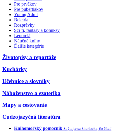
Pre prvákov
Pre pubertiakov
Young Adult
Beletria
Rozprávky
Sci-fi, fantasy a komiksy
Leporelá
Náučné knihy
Ďalšie kategórie
Životopisy a reportáže
Kuchárky
Učebnice a slovníky
Náboženstvo a ezoterika
Mapy a cestovanie
Cudzojazyčná literatúra
Knihomoľský pomocník
Spýtajte sa Sherlocka, čo čítať