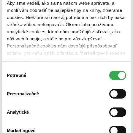
Aby sme vedeli, ako sa na našom webe správate, a
mohli vám zobraziť tie najlepšie tipy na knihy, zbierame
cookies. Niektoré sú naozaj potrebné a bez nich by naša
stránka vôbec nefungovala. Okrem toho používame
analytické cookies, ktoré nám umožňujú zisťovať, ako
náš web funguje, a stále ho pre vás zlepšovať.
Personalizačné cookies nám dovoľujú prispôsobovať
stránku pre vašu lepšiu orientáciu. Marketingové cookies
nám zas umožňujú zobrazenie relevantnej reklamy.
Niektoré údaje zdieľame aj s tretími stranami. Veľmi by
Výber
nám pomohlo, keby sme mohli používať všetky tieto
Potrebné
súhlasu
cookies. Ďakujeme!
Personalizačné
Analytické
Marketingové