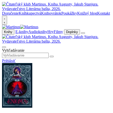
Doručenie
Kníhkupectvá
Knihovrátok
Poukážky
Knižný blog
Kontakt
E-knihy
Audioknihy
Hry
Filmy
Knihy
Doplnky
Vyhľadávanie
Prihlásiť