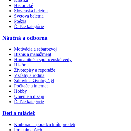
Klasika
Historické
Slovenská beletria
Svetová beletria
Poézia
Ďalšie kategórie
Náučná a odborná
Motivácia a sebarozvoj
Biznis a manažment
Humanitné a spoločenské vedy
História
Životopisy a reportáže
Vzťahy a rodina
Zdravie a životný štýl
Počítače a internet
Hobby
Umenie a dizajn
Ďalšie kategórie
Deti a mládež
Knihorad – poradca kníh pre deti
Pre najmenších