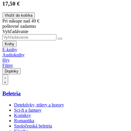
17,50 €
Vložiť do košíka
Pri nákupe nad 49 €
poštovné zadarmo
Vyhľadávanie
Knihy
E-knihy
Audioknihy
Hry
Filmy
Doplnky
Beletria
Detektívky, trilery a horory
Sci-fi a fantasy
Komiksy
Romantika
Spoločenská beletria