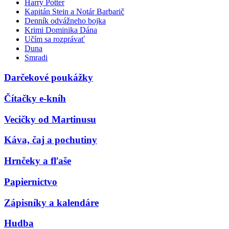
Harry Potter
Kapitán Stein a Notár Barbarič
Denník odvážneho bojka
Krimi Dominika Dána
Učím sa rozprávať
Duna
Smradi
Darčekové poukážky
Čítačky e-kníh
Vecičky od Martinusu
Káva, čaj a pochutiny
Hrnčeky a fľaše
Papiernictvo
Zápisníky a kalendáre
Hudba