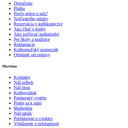
Doručenie
Platba
Prečo práve u nás?
Najčastejšie otázky
Rezervácia v kníhkupectve
Ako čítať e-knihy
Ako počúvať audioknihy
Pre školy a knižnice
Reklamácie
Knihomoľský pomocník
Odstúpiť od zmluvy
Martinus
Kontakty
Náš príbeh
Náš blog
Knihovrátok
Partnerský systém
Pridaj sa k nám
Marketing
Náš labák
Prehlásenie o cookies
Vyhlásenie o prístupnosti