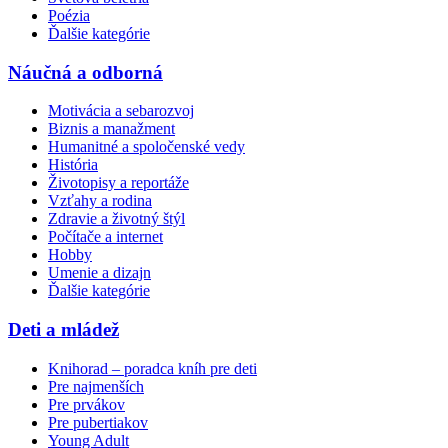
Poézia
Ďalšie kategórie
Náučná a odborná
Motivácia a sebarozvoj
Biznis a manažment
Humanitné a spoločenské vedy
História
Životopisy a reportáže
Vzťahy a rodina
Zdravie a životný štýl
Počítače a internet
Hobby
Umenie a dizajn
Ďalšie kategórie
Deti a mládež
Knihorad – poradca kníh pre deti
Pre najmenších
Pre prvákov
Pre pubertiakov
Young Adult