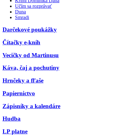
Krimi Dominika Dána
Učím sa rozprávať
Duna
Smradi
Darčekové poukážky
Čítačky e-kníh
Vecičky od Martinusu
Káva, čaj a pochutiny
Hrnčeky a fľaše
Papiernictvo
Zápisníky a kalendáre
Hudba
LP platne