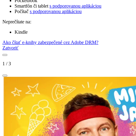
Pocketbook
Smartfón či tablet
s podporovanou aplikáciou
Počítač
s podporovanou aplikáciou
Neprečítate na:
Kindle
Ako čítať e-knihy zabezpečené cez Adobe DRM?
Zatvoriť
1
/
3