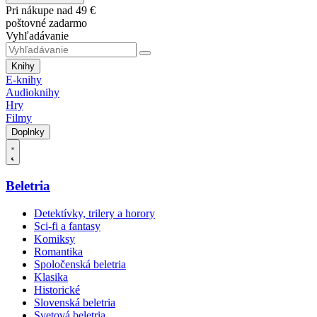
Pri nákupe nad 49 €
poštovné zadarmo
Vyhľadávanie
Knihy
E-knihy
Audioknihy
Hry
Filmy
Doplnky
Beletria
Detektívky, trilery a horory
Sci-fi a fantasy
Komiksy
Romantika
Spoločenská beletria
Klasika
Historické
Slovenská beletria
Svetová beletria