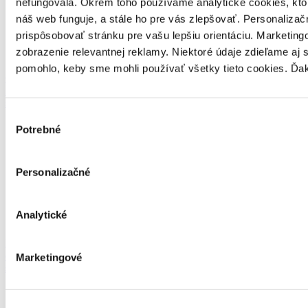
nefungovala. Okrem toho používame analytické cookies, kt
náš web funguje, a stále ho pre vás zlepšovať. Personaliza
prispôsobovať stránku pre vašu lepšiu orientáciu. Marketi
zobrazenie relevantnej reklamy. Niektoré údaje zdieľame aj 
pomohlo, keby sme mohli používať všetky tieto cookies. Ďa
Organizujeme
množstvo besied
s autormi
Výber
Potrebné
súhlasu
Personalizačné
Analytické
Podporujeme
čítanie
Marketingové
s porozumením