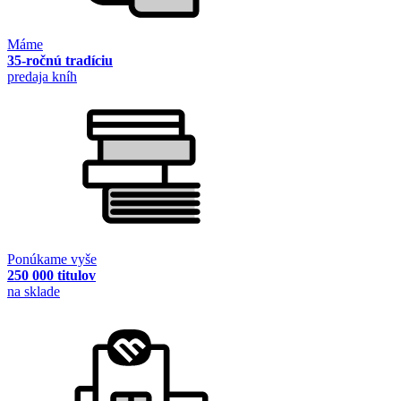
Máme
35-ročnú tradíciu
predaja kníh
Ponúkame vyše
250 000 titulov
na sklade