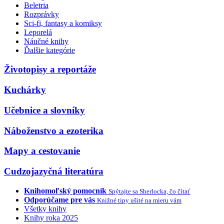
Beletria
Rozprávky
Sci-fi, fantasy a komiksy
Leporelá
Náučné knihy
Ďalšie kategórie
Životopisy a reportáže
Kuchárky
Učebnice a slovníky
Náboženstvo a ezoterika
Mapy a cestovanie
Cudzojazyčná literatúra
Knihomoľský pomocník
Spýtajte sa Sherlocka, čo čítať
Odporúčame pre vás
Knižné tipy ušité na mieru vám
Všetky knihy
Knihy roka 2025