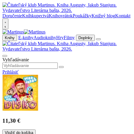
Doručenie
Kníhkupectvá
Knihovrátok
Poukážky
Knižný blog
Kontakt
E-knihy
Audioknihy
Hry
Filmy
Knihy
Doplnky
Vyhľadávanie
Prihlásiť
11,30 €
Vložiť do košíka