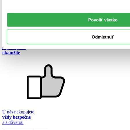
Povoliť všetko
Odmietnuť
Tovar skladom
expedujeme
okamžite
U nás nakupujete
vždy bezpečne
a s dôverou