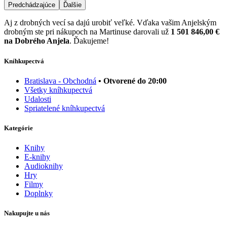
Predchádzajúce
Ďalšie
Aj z drobných vecí sa dajú urobiť veľké. Vďaka vašim Anjelským
drobným ste pri nákupoch na Martinuse darovali už
1 501 846,00 €
na Dobrého Anjela
. Ďakujeme!
Kníhkupectvá
Bratislava - Obchodná
• Otvorené do 20:00
Všetky kníhkupectvá
Udalosti
Spriatelené kníhkupectvá
Kategórie
Knihy
E-knihy
Audioknihy
Hry
Filmy
Doplnky
Nakupujte u nás