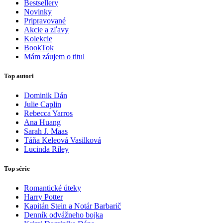
Bestsellery
Novinky
Pripravované
Akcie a zľavy
Kolekcie
BookTok
Mám záujem o titul
Top autori
Dominik Dán
Julie Caplin
Rebecca Yarros
Ana Huang
Sarah J. Maas
Táňa Keleová Vasilková
Lucinda Riley
Top série
Romantické úteky
Harry Potter
Kapitán Stein a Notár Barbarič
Denník odvážneho bojka