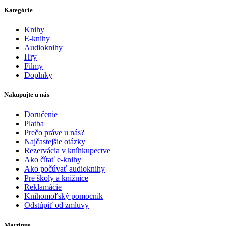
Kategórie
Knihy
E-knihy
Audioknihy
Hry
Filmy
Doplnky
Nakupujte u nás
Doručenie
Platba
Prečo práve u nás?
Najčastejšie otázky
Rezervácia v kníhkupectve
Ako čítať e-knihy
Ako počúvať audioknihy
Pre školy a knižnice
Reklamácie
Knihomoľský pomocník
Odstúpiť od zmluvy
Martinus