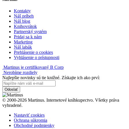
Kontakty
Náš príbeh
Náš blog
Knihovrátok
Partnerský systém
Pridaj sa k nám
Marketing
Náš labák
Prehlásenie o cookies
Vyhlásenie o prístupnosti
Martinus je certifikovaný B Corp
Nerobíme rozdiely
Najlepšie novinky sú tie knižné. Získajte ich ako prví:
Odoslať
© 2000-2026 Martinus. Internetové kníhkupectvo. Všetky práva
vyhradené.
Nastaviť cookies
Ochrana súkromia
Obchodné podmienky