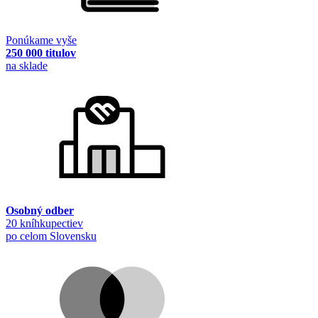
Ponúkame vyše
250 000 titulov
na sklade
Osobný odber
20 kníhkupectiev
po celom Slovensku