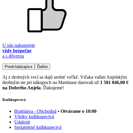
U nás nakupujete
vždy bezpečne
a s dôverou
Predchádzajúce
Ďalšie
Aj z drobných vecí sa dajú urobiť veľké. Vďaka vašim Anjelským
drobným ste pri nákupoch na Martinuse darovali už
1 501 846,00 €
na Dobrého Anjela
. Ďakujeme!
Kníhkupectvá
Bratislava - Obchodná
• Otvárame o 10:00
Všetky kníhkupectvá
Udalosti
Spriatelené kníhkupectvá