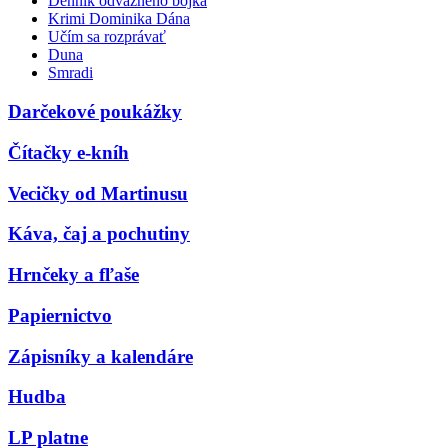
Denník odvážneho bojka
Krimi Dominika Dána
Učím sa rozprávať
Duna
Smradi
Darčekové poukážky
Čítačky e-kníh
Vecičky od Martinusu
Káva, čaj a pochutiny
Hrnčeky a fľaše
Papiernictvo
Zápisníky a kalendáre
Hudba
LP platne