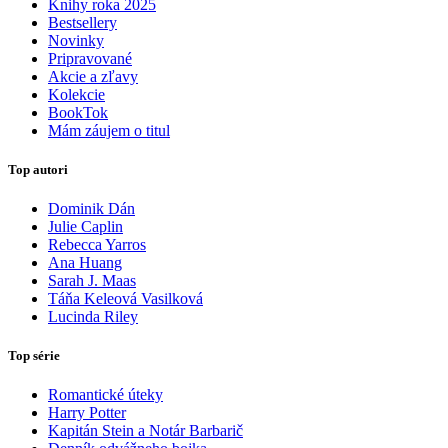
Knihy roka 2025
Bestsellery
Novinky
Pripravované
Akcie a zľavy
Kolekcie
BookTok
Mám záujem o titul
Top autori
Dominik Dán
Julie Caplin
Rebecca Yarros
Ana Huang
Sarah J. Maas
Táňa Keleová Vasilková
Lucinda Riley
Top série
Romantické úteky
Harry Potter
Kapitán Stein a Notár Barbarič