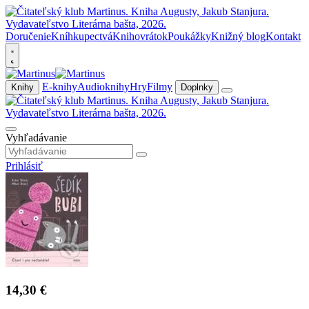
Doručenie
Kníhkupectvá
Knihovrátok
Poukážky
Knižný blog
Kontakt
E-knihy
Audioknihy
Hry
Filmy
Knihy
Doplnky
Vyhľadávanie
Prihlásiť
14,30 €