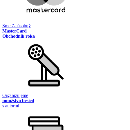
Sme 7-násobný
MasterCard
Obchodník roka
Organizujeme
množstvo besied
s autormi