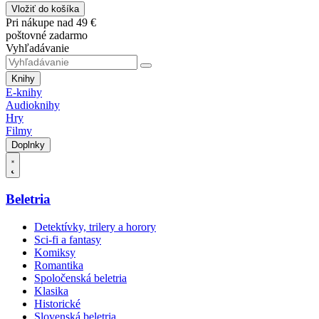
Vložiť do košíka
Pri nákupe nad 49 €
poštovné zadarmo
Vyhľadávanie
Knihy
E-knihy
Audioknihy
Hry
Filmy
Doplnky
Beletria
Detektívky, trilery a horory
Sci-fi a fantasy
Komiksy
Romantika
Spoločenská beletria
Klasika
Historické
Slovenská beletria