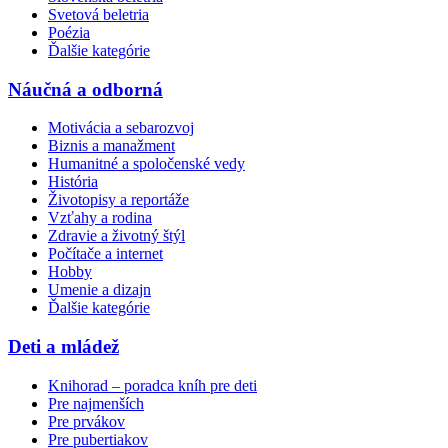
Svetová beletria
Poézia
Ďalšie kategórie
Náučná a odborná
Motivácia a sebarozvoj
Biznis a manažment
Humanitné a spoločenské vedy
História
Životopisy a reportáže
Vzťahy a rodina
Zdravie a životný štýl
Počítače a internet
Hobby
Umenie a dizajn
Ďalšie kategórie
Deti a mládež
Knihorad – poradca kníh pre deti
Pre najmenších
Pre prvákov
Pre pubertiakov