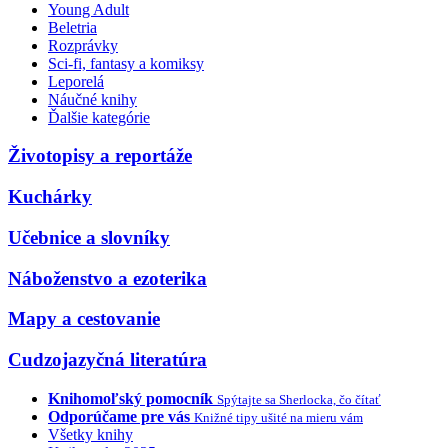
Young Adult
Beletria
Rozprávky
Sci-fi, fantasy a komiksy
Leporelá
Náučné knihy
Ďalšie kategórie
Životopisy a reportáže
Kuchárky
Učebnice a slovníky
Náboženstvo a ezoterika
Mapy a cestovanie
Cudzojazyčná literatúra
Knihomoľský pomocník
Spýtajte sa Sherlocka, čo čítať
Odporúčame pre vás
Knižné tipy ušité na mieru vám
Všetky knihy