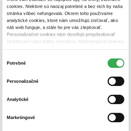
Pocketbook
cookies. Niektoré sú naozaj potrebné a bez nich by naša
Smartfón či tablet
s podporovanou aplikáciou
stránka vôbec nefungovala. Okrem toho používame
Počítač
s podporovanou aplikáciou
analytické cookies, ktoré nám umožňujú zisťovať, ako
Neprečítate na:
náš web funguje, a stále ho pre vás zlepšovať.
Personalizačné cookies nám dovoľujú prispôsobovať
Kindle
stránku pre vašu lepšiu orientáciu. Marketingové cookies
Ako čítať e-knihy zabezpečené cez Adobe DRM?
nám zas umožňujú zobrazenie relevantnej reklamy.
Zatvoriť
Niektoré údaje zdieľame aj s tretími stranami. Veľmi by
Pre zobrazenie tohto obsahu potrebujeme sušienky.
Výber
Povoliť cookies a zobraziť
nám pomohlo, keby sme mohli používať všetky tieto
Potrebné
súhlasu
Pridať citát
cookies. Ďakujeme!
Ak by som bola priateľka, povedala by som lož. Ak nepriateľka,
tak pravdu. A ak špiónka, mlčala by som.
Personalizačné
Analytické
Marketingové