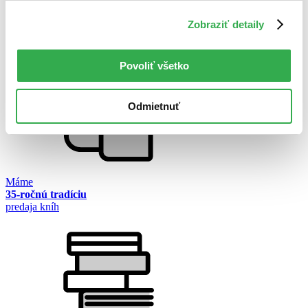
Hrobár z Paríža
Zobraziť detaily
Barbora Šedíková
Povoliť všetko
Odmietnuť
Máme
35-ročnú tradíciu
predaja kníh