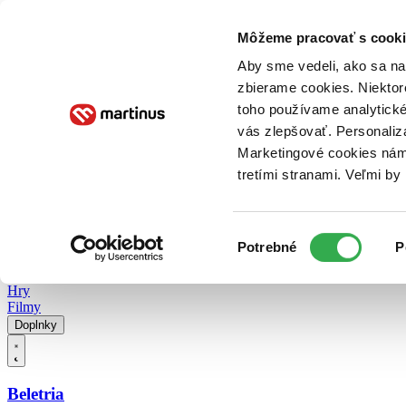
Doručenie
Kníhkupectvá
Knihovrátok
Poukážky
Knižný blog
Kontakt
Môžeme pracovať s cooki
Aby sme vedeli, ako sa na 
zbierame cookies. Niektor
E-knihy
Audioknihy
Hry
Filmy
Knihy
Doplnky
toho používame analytické
vás zlepšovať. Personaliz
Vyhľadávanie
Marketingové cookies nám 
tretími stranami. Veľmi b
Prihlásiť
Vyhľadávanie
Výber
Knihy
Potrebné
P
súhlasu
E-knihy
Audioknihy
Hry
Filmy
Doplnky
Beletria