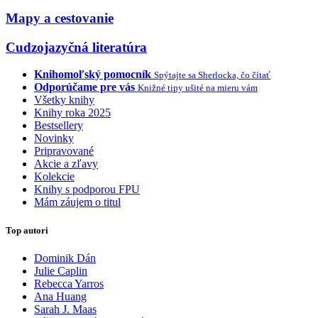
Mapy a cestovanie
Cudzojazyčná literatúra
Knihomoľský pomocník
Spýtajte sa Sherlocka, čo čítať
Odporúčame pre vás
Knižné tipy ušité na mieru vám
Všetky knihy
Knihy roka 2025
Bestsellery
Novinky
Pripravované
Akcie a zľavy
Kolekcie
Knihy s podporou FPU
Mám záujem o titul
Top autori
Dominik Dán
Julie Caplin
Rebecca Yarros
Ana Huang
Sarah J. Maas