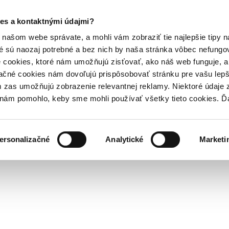
es a kontaktnými údajmi?
našom webe správate, a mohli vám zobraziť tie najlepšie tipy n
é sú naozaj potrebné a bez nich by naša stránka vôbec nefung
 cookies, ktoré nám umožňujú zisťovať, ako náš web funguje, a 
ačné cookies nám dovoľujú prispôsobovať stránku pre vašu lepši
zas umožňujú zobrazenie relevantnej reklamy. Niektoré údaje z
y nám pomohlo, keby sme mohli používať všetky tieto cookies. 
ersonalizačné
Analytické
Marketi