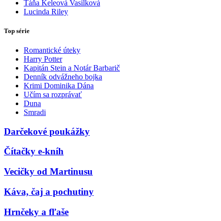
Táňa Keleová Vasilková
Lucinda Riley
Top série
Romantické úteky
Harry Potter
Kapitán Stein a Notár Barbarič
Denník odvážneho bojka
Krimi Dominika Dána
Učím sa rozprávať
Duna
Smradi
Darčekové poukážky
Čítačky e-kníh
Vecičky od Martinusu
Káva, čaj a pochutiny
Hrnčeky a fľaše