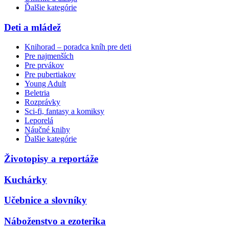
Ďalšie kategórie
Deti a mládež
Knihorad – poradca kníh pre deti
Pre najmenších
Pre prvákov
Pre pubertiakov
Young Adult
Beletria
Rozprávky
Sci-fi, fantasy a komiksy
Leporelá
Náučné knihy
Ďalšie kategórie
Životopisy a reportáže
Kuchárky
Učebnice a slovníky
Náboženstvo a ezoterika