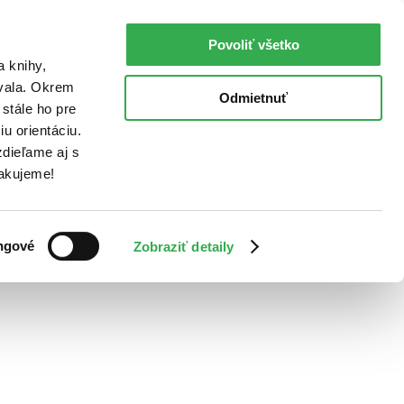
Povoliť všetko
a knihy,
ovala. Okrem
Odmietnuť
stále ho pre
u orientáciu.
dieľame aj s
Ďakujeme!
ngové
Zobraziť detaily