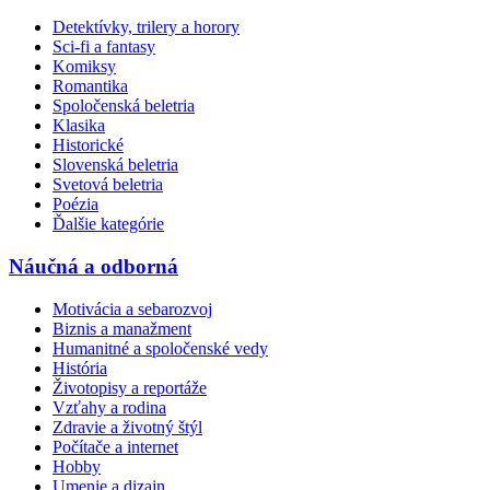
Detektívky, trilery a horory
Sci-fi a fantasy
Komiksy
Romantika
Spoločenská beletria
Klasika
Historické
Slovenská beletria
Svetová beletria
Poézia
Ďalšie kategórie
Náučná a odborná
Motivácia a sebarozvoj
Biznis a manažment
Humanitné a spoločenské vedy
História
Životopisy a reportáže
Vzťahy a rodina
Zdravie a životný štýl
Počítače a internet
Hobby
Umenie a dizajn