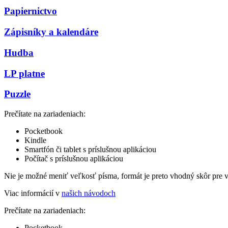
Papiernictvo
Zápisníky a kalendáre
Hudba
LP platne
Puzzle
Prečítate na zariadeniach:
Pocketbook
Kindle
Smartfón či tablet s príslušnou aplikáciou
Počítač s príslušnou aplikáciou
Nie je možné meniť veľkosť písma, formát je preto vhodný skôr pre 
Viac informácií v
našich návodoch
Prečítate na zariadeniach:
Pocketbook