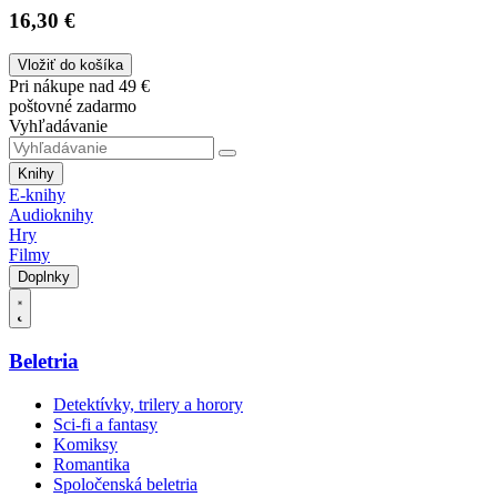
16,30 €
Vložiť do košíka
Pri nákupe nad 49 €
poštovné zadarmo
Vyhľadávanie
Knihy
E-knihy
Audioknihy
Hry
Filmy
Doplnky
Beletria
Detektívky, trilery a horory
Sci-fi a fantasy
Komiksy
Romantika
Spoločenská beletria