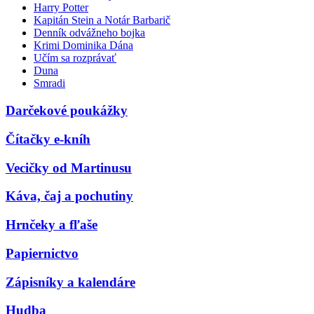
Harry Potter
Kapitán Stein a Notár Barbarič
Denník odvážneho bojka
Krimi Dominika Dána
Učím sa rozprávať
Duna
Smradi
Darčekové poukážky
Čítačky e-kníh
Vecičky od Martinusu
Káva, čaj a pochutiny
Hrnčeky a fľaše
Papiernictvo
Zápisníky a kalendáre
Hudba