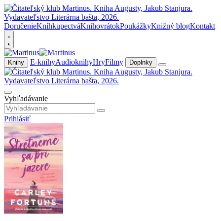
Doručenie
Kníhkupectvá
Knihovrátok
Poukážky
Knižný blog
Kontakt
E-knihy
Audioknihy
Hry
Filmy
Knihy
Doplnky
Vyhľadávanie
Prihlásiť