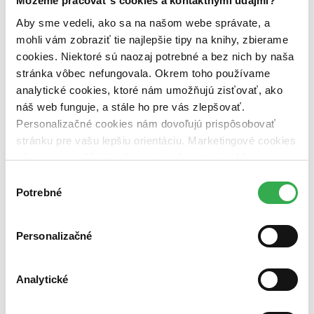
Môžeme pracovať s cookies a kontaktnými údajmi?
Aby sme vedeli, ako sa na našom webe správate, a
mohli vám zobraziť tie najlepšie tipy na knihy, zbierame
cookies. Niektoré sú naozaj potrebné a bez nich by naša
stránka vôbec nefungovala. Okrem toho používame
analytické cookies, ktoré nám umožňujú zisťovať, ako
náš web funguje, a stále ho pre vás zlepšovať.
Personalizačné cookies nám dovoľujú prispôsobovať
stránku pre vašu lepšiu orientáciu. Marketingové cookies
nám zas umožňujú zobrazenie relevantnej reklamy.
Niektoré údaje zdieľame aj s tretími stranami. Veľmi by
Výber
nám pomohlo, keby sme mohli používať všetky tieto
Potrebné
súhlasu
cookies. Ďakujeme!
Personalizačné
Analytické