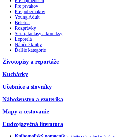
Pre najmenších
Pre prvákov
Pre pubertiakov
Young Adult
Beletria
Rozprávky
Sci-fi, fantasy a komiksy
Leporelá
Náučné knihy
Ďalšie kategórie
Životopisy a reportáže
Kuchárky
Učebnice a slovníky
Náboženstvo a ezoterika
Mapy a cestovanie
Cudzojazyčná literatúra
Knihomoľský pomocník
Spýtajte sa Sherlocka, čo čítať