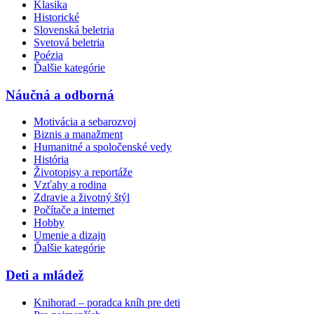
Klasika
Historické
Slovenská beletria
Svetová beletria
Poézia
Ďalšie kategórie
Náučná a odborná
Motivácia a sebarozvoj
Biznis a manažment
Humanitné a spoločenské vedy
História
Životopisy a reportáže
Vzťahy a rodina
Zdravie a životný štýl
Počítače a internet
Hobby
Umenie a dizajn
Ďalšie kategórie
Deti a mládež
Knihorad – poradca kníh pre deti