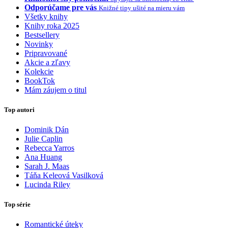
Odporúčame pre vás
Knižné tipy ušité na mieru vám
Všetky knihy
Knihy roka 2025
Bestsellery
Novinky
Pripravované
Akcie a zľavy
Kolekcie
BookTok
Mám záujem o titul
Top autori
Dominik Dán
Julie Caplin
Rebecca Yarros
Ana Huang
Sarah J. Maas
Táňa Keleová Vasilková
Lucinda Riley
Top série
Romantické úteky