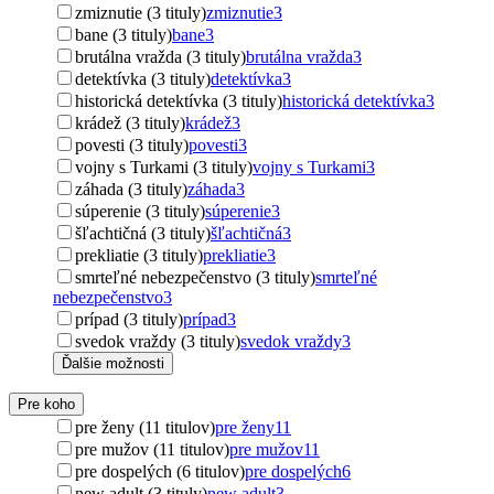
zmiznutie (3 tituly)
zmiznutie
3
bane (3 tituly)
bane
3
brutálna vražda (3 tituly)
brutálna vražda
3
detektívka (3 tituly)
detektívka
3
historická detektívka (3 tituly)
historická detektívka
3
krádež (3 tituly)
krádež
3
povesti (3 tituly)
povesti
3
vojny s Turkami (3 tituly)
vojny s Turkami
3
záhada (3 tituly)
záhada
3
súperenie (3 tituly)
súperenie
3
šľachtičná (3 tituly)
šľachtičná
3
prekliatie (3 tituly)
prekliatie
3
smrteľné nebezpečenstvo (3 tituly)
smrteľné
nebezpečenstvo
3
prípad (3 tituly)
prípad
3
svedok vraždy (3 tituly)
svedok vraždy
3
Ďalšie možnosti
Pre koho
pre ženy (11 titulov)
pre ženy
11
pre mužov (11 titulov)
pre mužov
11
pre dospelých (6 titulov)
pre dospelých
6
new adult (3 tituly)
new adult
3