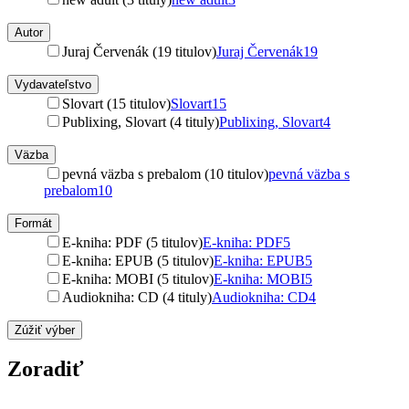
Autor
Juraj Červenák (19 titulov)
Juraj Červenák
19
Vydavateľstvo
Slovart (15 titulov)
Slovart
15
Publixing, Slovart (4 tituly)
Publixing, Slovart
4
Väzba
pevná väzba s prebalom (10 titulov)
pevná väzba s
prebalom
10
Formát
E-kniha: PDF (5 titulov)
E-kniha: PDF
5
E-kniha: EPUB (5 titulov)
E-kniha: EPUB
5
E-kniha: MOBI (5 titulov)
E-kniha: MOBI
5
Audiokniha: CD (4 tituly)
Audiokniha: CD
4
Zúžiť výber
Zoradiť