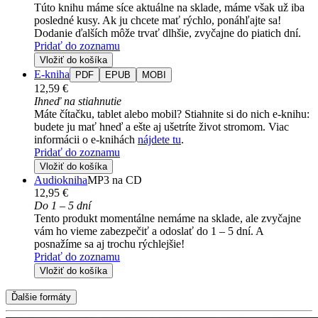
Túto knihu máme síce aktuálne na sklade, máme však už iba
posledné kusy. Ak ju chcete mať rýchlo, ponáhľajte sa!
Dodanie ďalších môže trvať dlhšie, zvyčajne do piatich dní.
Pridať do zoznamu
Vložiť do košíka
E-kniha
PDF
EPUB
MOBI
12,59 €
Ihneď na stiahnutie
Máte čítačku, tablet alebo mobil? Stiahnite si do nich e-knihu:
budete ju mať hneď a ešte aj ušetríte život stromom. Viac
informácii o e-knihách
nájdete tu
.
Pridať do zoznamu
Vložiť do košíka
Audiokniha
MP3 na CD
12,95 €
Do 1 – 5 dní
Tento produkt momentálne nemáme na sklade, ale zvyčajne
vám ho vieme zabezpečiť a odoslať do 1 – 5 dní. A
posnažíme sa aj trochu rýchlejšie!
Pridať do zoznamu
Vložiť do košíka
Ďalšie formáty