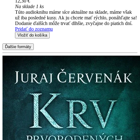
12,30 €
Na sklade 1 ks
Túto audioknihu máme síce aktuálne na sklade, máme však
už iba posledné kusy. Ak ju chcete mať rýchlo, ponáhľajte sa!
Dodanie ďalších môže trvať dlhšie, zvyčajne do piatich dní.
Pridať do zoznamu
Vložiť do košíka
Ďalšie formáty