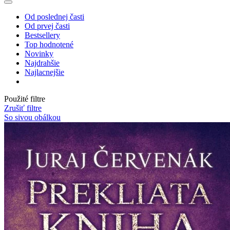
Od poslednej časti
Od prvej časti
Bestsellery
Top hodnotené
Novinky
Najdrahšie
Najlacnejšie
Použité filtre
Zrušiť filtre
So sivou obálkou