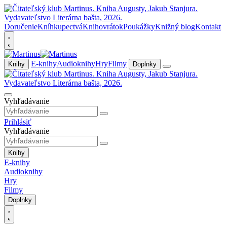
Doručenie
Kníhkupectvá
Knihovrátok
Poukážky
Knižný blog
Kontakt
E-knihy
Audioknihy
Hry
Filmy
Knihy
Doplnky
Vyhľadávanie
Prihlásiť
Vyhľadávanie
Knihy
E-knihy
Audioknihy
Hry
Filmy
Doplnky