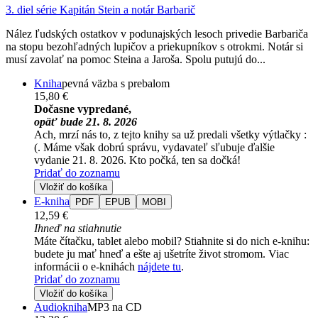
3. diel série
Kapitán Stein a notár Barbarič
Nález ľudských ostatkov v podunajských lesoch privedie Barbariča
na stopu bezohľadných lupičov a priekupníkov s otrokmi. Notár si
musí zavolať na pomoc Steina a Jaroša. Spolu putujú do...
Kniha
pevná väzba s prebalom
15,80 €
Dočasne vypredané,
opäť bude 21. 8. 2026
Ach, mrzí nás to, z tejto knihy sa už predali všetky výtlačky :
(. Máme však dobrú správu, vydavateľ sľubuje ďalšie
vydanie 21. 8. 2026. Kto počká, ten sa dočká!
Pridať do zoznamu
Vložiť do košíka
E-kniha
PDF
EPUB
MOBI
12,59 €
Ihneď na stiahnutie
Máte čítačku, tablet alebo mobil? Stiahnite si do nich e-knihu:
budete ju mať hneď a ešte aj ušetríte život stromom. Viac
informácii o e-knihách
nájdete tu
.
Pridať do zoznamu
Vložiť do košíka
Audiokniha
MP3 na CD