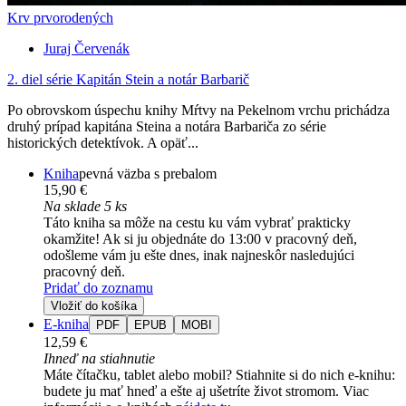
Krv prvorodených
Juraj Červenák
2. diel série
Kapitán Stein a notár Barbarič
Po obrovskom úspechu knihy Mŕtvy na Pekelnom vrchu prichádza
druhý prípad kapitána Steina a notára Barbariča zo série
historických detektívok. A opäť...
Kniha
pevná väzba s prebalom
15,90 €
Na sklade 5 ks
Táto kniha sa môže na cestu ku vám vybrať prakticky
okamžite! Ak si ju objednáte do 13:00 v pracovný deň,
odošleme vám ju ešte dnes, inak najneskôr nasledujúci
pracovný deň.
Pridať do zoznamu
Vložiť do košíka
E-kniha
PDF
EPUB
MOBI
12,59 €
Ihneď na stiahnutie
Máte čítačku, tablet alebo mobil? Stiahnite si do nich e-knihu:
budete ju mať hneď a ešte aj ušetríte život stromom. Viac