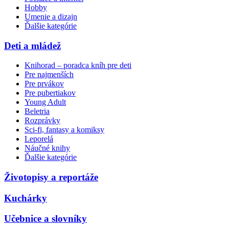
Hobby
Umenie a dizajn
Ďalšie kategórie
Deti a mládež
Knihorad – poradca kníh pre deti
Pre najmenších
Pre prvákov
Pre pubertiakov
Young Adult
Beletria
Rozprávky
Sci-fi, fantasy a komiksy
Leporelá
Náučné knihy
Ďalšie kategórie
Životopisy a reportáže
Kuchárky
Učebnice a slovníky