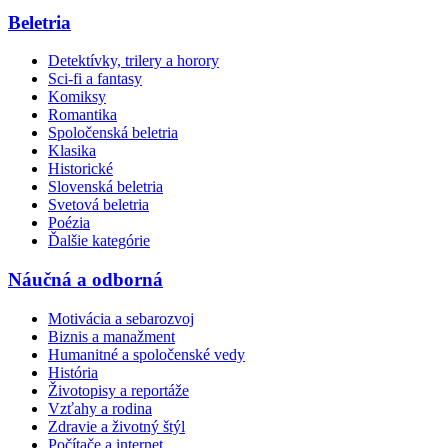
Beletria
Detektívky, trilery a horory
Sci-fi a fantasy
Komiksy
Romantika
Spoločenská beletria
Klasika
Historické
Slovenská beletria
Svetová beletria
Poézia
Ďalšie kategórie
Náučná a odborná
Motivácia a sebarozvoj
Biznis a manažment
Humanitné a spoločenské vedy
História
Životopisy a reportáže
Vzťahy a rodina
Zdravie a životný štýl
Počítače a internet