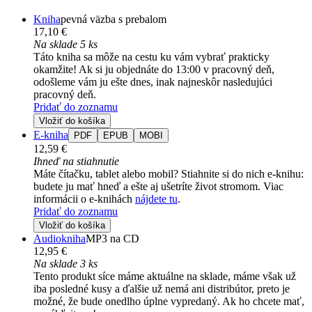
Kniha
pevná väzba s prebalom
17,10 €
Na sklade 5 ks
Táto kniha sa môže na cestu ku vám vybrať prakticky
okamžite! Ak si ju objednáte do 13:00 v pracovný deň,
odošleme vám ju ešte dnes, inak najneskôr nasledujúci
pracovný deň.
Pridať do zoznamu
Vložiť do košíka
E-kniha
PDF
EPUB
MOBI
12,59 €
Ihneď na stiahnutie
Máte čítačku, tablet alebo mobil? Stiahnite si do nich e-knihu:
budete ju mať hneď a ešte aj ušetríte život stromom. Viac
informácii o e-knihách
nájdete tu
.
Pridať do zoznamu
Vložiť do košíka
Audiokniha
MP3 na CD
12,95 €
Na sklade 3 ks
Tento produkt síce máme aktuálne na sklade, máme však už
iba posledné kusy a ďalšie už nemá ani distribútor, preto je
možné, že bude onedlho úplne vypredaný. Ak ho chcete mať,