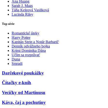
Ana Huang
Sarah J. Maas
Táňa Keleová Vasilková
Lucinda Riley
Top série
Romantické úteky
Harry Potter
Kapitán Stein a Notár Barbarič
Denník odvážneho bojka
Krimi Dominika Dána
Učím sa rozprávať
Duna
Smradi
Darčekové poukážky
Čítačky e-kníh
Vecičky od Martinusu
Káva, čaj a pochutiny