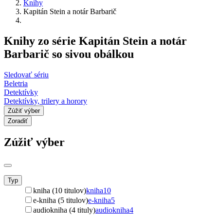
Knihy
Kapitán Stein a notár Barbarič
Knihy zo série Kapitán Stein a notár
Barbarič so sivou obálkou
Sledovať sériu
Beletria
Detektívky
Detektívky, trilery a horory
Zúžiť výber
Zoradiť
Zúžiť výber
Typ
kniha (10 titulov)
kniha
10
e-kniha (5 titulov)
e-kniha
5
audiokniha (4 tituly)
audiokniha
4