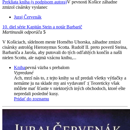
Prekliata kniha (s podpisom autora)
V pevnosti Košice záhadne
zmizol cisársky vyslanec
Juraj Červenák
10. diel série
Kapitán Stein a notár Barbarič
Martinusák odporúča
5
V Košiciach, sídelnom meste Horného Uhorska, záhadne zmizol
cisársky astrológ Hieronymus Scotta. Rudolf II. preto poveril Steina,
Barbariča a Jaroša, aby putovali do tých odľahlých končín a našli
nielen Scottu, ale najmä vzácnu knihu,...
Kniha
pevná väzba s prebalom
Vypredané
Ach, mrzí nás to, z tejto knihy sa už predali všetky výtlačky a
nemáme ju na sklade my ani vydavateľ :( Teoreticky však
môžete mať šťastie v niektorých iných obchodoch, ktoré ešte
nepredali posledné kusy.
Pridať do zoznamu