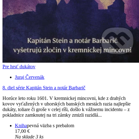
Pre hrsť dukátov
Juraj Červenák
8. diel série
Kapitán Stein a notár Barbarič
Horúce leto roku 1601. V kremnickej mincovni, kde z drahých
kovov vyťažených v uhorských banských mestách razia najlepšie
dukáty, toliare či groše v celej ríši, došlo k vážnemu incidentu – z
pokladnice zamknutej na tri zámky zmizli razidlá...
Kniha
pevná väzba s prebalom
17,00 €
Na sklade 3 ks