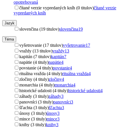
opotrebovaná
čítané verzie vypredaných kníh (0 titulov)
čítané verzie
vypredaných kníh
Jazyk
slovenčina (19 titulov)
slovenčina
19
Téma
vyšetrovanie (17 titulov)
vyšetrovanie
17
vraždy (13 titulov)
vraždy
13
kapitán (7 titulov)
kapitán
7
napätie (4 tituly)
napätie
4
povstanie (4 tituly)
povstanie
4
rituálna vražda (4 tituly)
rituálna vražda
4
zločiny (4 tituly)
zločiny
4
monarchia (4 tituly)
monarchia
4
historické udalosti (4 tituly)
historické udalosti
4
záhady (3 tituly)
záhady
3
panovníci (3 tituly)
panovníci
3
šľachta (3 tituly)
šľachta
3
únosy (3 tituly)
únosy
3
mince (3 tituly)
mince
3
knihy (3 tituly)
knihy
3