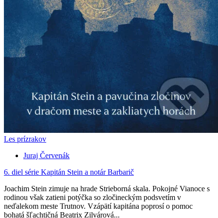
Les prízrakov
Juraj Červenák
6. diel série
Kapitán Stein a notár Barbarič
Joachim Stein zimuje na hrade Strieborná skala. Pokojné Vianoce s
rodinou však zatieni potýčka so zločineckým podsvetím v
neďalekom meste Trutnov. Vzápätí kapitána poprosí o pomoc
bohatá šľachtičná Beatrix Zilvárová...