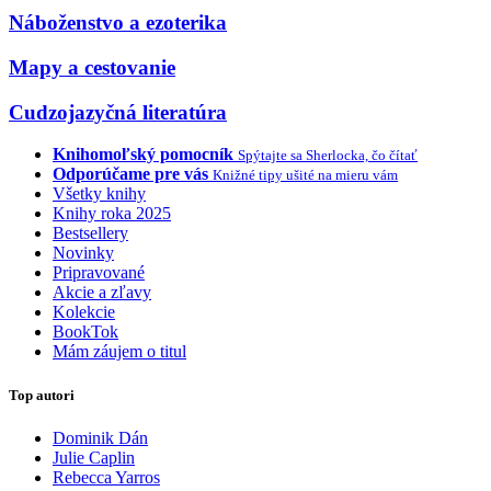
Náboženstvo a ezoterika
Mapy a cestovanie
Cudzojazyčná literatúra
Knihomoľský pomocník
Spýtajte sa Sherlocka, čo čítať
Odporúčame pre vás
Knižné tipy ušité na mieru vám
Všetky knihy
Knihy roka 2025
Bestsellery
Novinky
Pripravované
Akcie a zľavy
Kolekcie
BookTok
Mám záujem o titul
Top autori
Dominik Dán
Julie Caplin
Rebecca Yarros