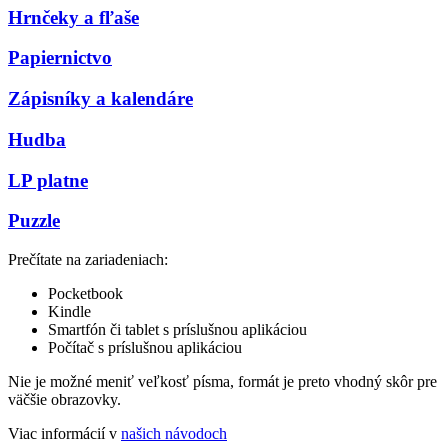
Hrnčeky a fľaše
Papiernictvo
Zápisníky a kalendáre
Hudba
LP platne
Puzzle
Prečítate na zariadeniach:
Pocketbook
Kindle
Smartfón či tablet s príslušnou aplikáciou
Počítač s príslušnou aplikáciou
Nie je možné meniť veľkosť písma, formát je preto vhodný skôr pre
väčšie obrazovky.
Viac informácií v
našich návodoch