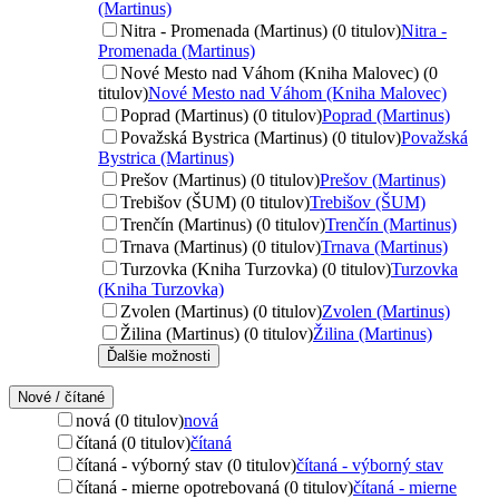
(Martinus)
Nitra - Promenada (Martinus) (0 titulov)
Nitra -
Promenada (Martinus)
Nové Mesto nad Váhom (Kniha Malovec) (0
titulov)
Nové Mesto nad Váhom (Kniha Malovec)
Poprad (Martinus) (0 titulov)
Poprad (Martinus)
Považská Bystrica (Martinus) (0 titulov)
Považská
Bystrica (Martinus)
Prešov (Martinus) (0 titulov)
Prešov (Martinus)
Trebišov (ŠUM) (0 titulov)
Trebišov (ŠUM)
Trenčín (Martinus) (0 titulov)
Trenčín (Martinus)
Trnava (Martinus) (0 titulov)
Trnava (Martinus)
Turzovka (Kniha Turzovka) (0 titulov)
Turzovka
(Kniha Turzovka)
Zvolen (Martinus) (0 titulov)
Zvolen (Martinus)
Žilina (Martinus) (0 titulov)
Žilina (Martinus)
Ďalšie možnosti
Nové / čítané
nová (0 titulov)
nová
čítaná (0 titulov)
čítaná
čítaná - výborný stav (0 titulov)
čítaná - výborný stav
čítaná - mierne opotrebovaná (0 titulov)
čítaná - mierne