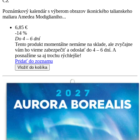
CZ
Poznámkový kalendár s výberom obrazov ikonického talianskeho
maliara Amedea Modiglianiho...
6,85 €
-14 %
Do 4 – 6 dní
Tento produkt momentálne nemáme na sklade, ale zvyčajne
vám ho vieme zabezpečiť a odoslať do 4 – 6 dní. A
posnažíme sa aj trochu rýchlejšie!
Pridať do zoznamu
Vložiť do košíka