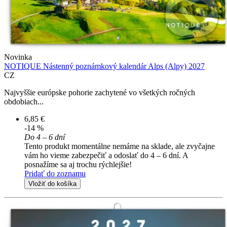
Novinka
NOTIQUE Nástenný poznámkový kalendár Alps (Alpy) 2027
CZ
Najvyššie európske pohorie zachytené vo všetkých ročných
obdobiach...
6,85 €
-14 %
Do 4 – 6 dní
Tento produkt momentálne nemáme na sklade, ale zvyčajne
vám ho vieme zabezpečiť a odoslať do 4 – 6 dní. A
posnažíme sa aj trochu rýchlejšie!
Pridať do zoznamu
Vložiť do košíka