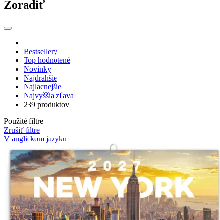
Zoradiť
Bestsellery
Top hodnotené
Novinky
Najdrahšie
Najlacnejšie
Najvyššia zľava
239 produktov
Použité filtre
Zrušiť filtre
V anglickom jazyku