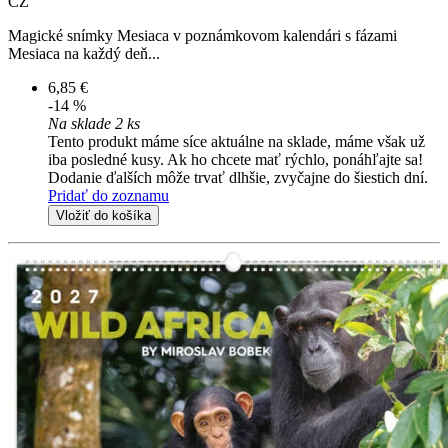
CZ
Magické snímky Mesiaca v poznámkovom kalendári s fázami
Mesiaca na každý deň...
6,85 €
-14 %
Na sklade 2 ks
Tento produkt máme síce aktuálne na sklade, máme však už
iba posledné kusy. Ak ho chcete mať rýchlo, ponáhľajte sa!
Dodanie ďalších môže trvať dlhšie, zvyčajne do šiestich dní.
Pridať do zoznamu
Vložiť do košíka