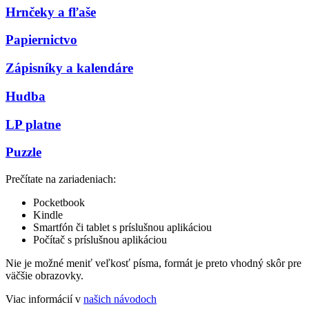
Hrnčeky a fľaše
Papiernictvo
Zápisníky a kalendáre
Hudba
LP platne
Puzzle
Prečítate na zariadeniach:
Pocketbook
Kindle
Smartfón či tablet s príslušnou aplikáciou
Počítač s príslušnou aplikáciou
Nie je možné meniť veľkosť písma, formát je preto vhodný skôr pre
väčšie obrazovky.
Viac informácií v
našich návodoch