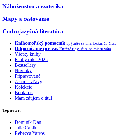
Náboženstvo a ezoterika
Mapy a cestovanie
Cudzojazyčná literatúra
Knihomoľský pomocník
Spýtajte sa Sherlocka, čo čítať
Odporúčame pre vás
Knižné tipy ušité na mieru vám
Všetky knihy
Knihy roka 2025
Bestsellery
Novinky
Pripravované
Akcie a zľavy
Kolekcie
BookTok
Mám záujem o titul
Top autori
Dominik Dán
Julie Caplin
Rebecca Yarros