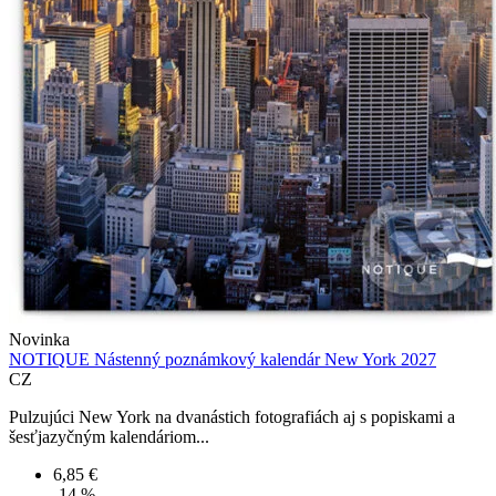
Novinka
NOTIQUE Nástenný poznámkový kalendár New York 2027
CZ
Pulzujúci New York na dvanástich fotografiách aj s popiskami a
šesťjazyčným kalendáriom...
6,85 €
-14 %