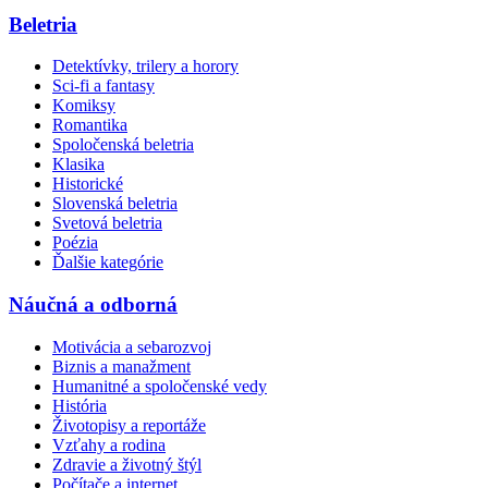
Beletria
Detektívky, trilery a horory
Sci-fi a fantasy
Komiksy
Romantika
Spoločenská beletria
Klasika
Historické
Slovenská beletria
Svetová beletria
Poézia
Ďalšie kategórie
Náučná a odborná
Motivácia a sebarozvoj
Biznis a manažment
Humanitné a spoločenské vedy
História
Životopisy a reportáže
Vzťahy a rodina
Zdravie a životný štýl
Počítače a internet