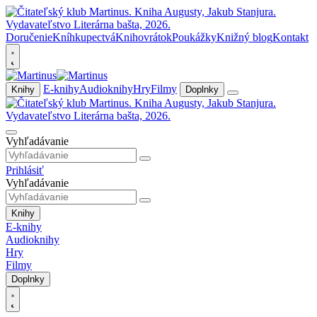
Doručenie
Kníhkupectvá
Knihovrátok
Poukážky
Knižný blog
Kontakt
E-knihy
Audioknihy
Hry
Filmy
Knihy
Doplnky
Vyhľadávanie
Prihlásiť
Vyhľadávanie
Knihy
E-knihy
Audioknihy
Hry
Filmy
Doplnky