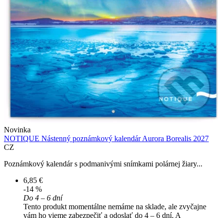
Novinka
NOTIQUE Nástenný poznámkový kalendár Aurora Borealis 2027
CZ
Poznámkový kalendár s podmanivými snímkami polárnej žiary...
6,85 €
-14 %
Do 4 – 6 dní
Tento produkt momentálne nemáme na sklade, ale zvyčajne
vám ho vieme zabezpečiť a odoslať do 4 – 6 dní. A