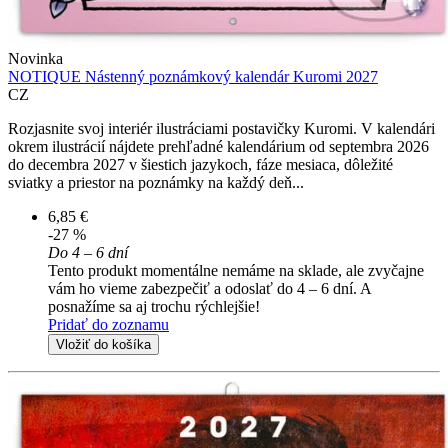
Novinka
NOTIQUE Nástenný poznámkový kalendár Kuromi 2027
CZ
Rozjasnite svoj interiér ilustráciami postavičky Kuromi. V kalendári
okrem ilustrácií nájdete prehľadné kalendárium od septembra 2026
do decembra 2027 v šiestich jazykoch, fáze mesiaca, dôležité
sviatky a priestor na poznámky na každý deň...
6,85 €
-27 %
Do 4 – 6 dní
Tento produkt momentálne nemáme na sklade, ale zvyčajne
vám ho vieme zabezpečiť a odoslať do 4 – 6 dní. A
posnažíme sa aj trochu rýchlejšie!
Pridať do zoznamu
Vložiť do košíka