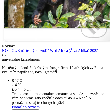
Novinka
NOTIQUE nástěnný kalendář Wild Africa (Živá Afrika) 2027-
CZ
univerzálne kalendárium
Nástěnný kalendář s krásnými fotografiemi 12 afrických zvířat na
kvalitním papíře s vysokou gramáží...
8,57 €
-14 %
Do 4 – 6 dní
Tento produkt momentálne nemáme na sklade, ale zvyčajne
vám ho vieme zabezpečiť a odoslať do 4 – 6 dní. A
posnažíme sa aj trochu rýchlejšie!
Pridať do zoznamu