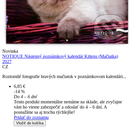
Novinka
NOTIQUE Nástenný poznámkový kalendár Kittens (Mačiatka)
2027
CZ
Roztomilé fotografie hravých mačiatok v poznámkovom kalendári...
6,85 €
-14 %
Do 4 – 6 dní
Tento produkt momentálne nemáme na sklade, ale zvyčajne
vám ho vieme zabezpečiť a odoslať do 4 – 6 dní. A
posnažíme sa aj trochu rýchlejšie!
Pridať do zoznamu
Vložiť do košíka