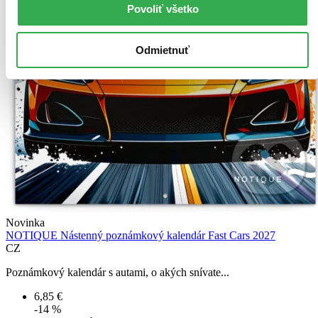
Povoliť všetko
Odmietnuť
Novinka
NOTIQUE Nástenný poznámkový kalendár Fast Cars 2027
CZ
Poznámkový kalendár s autami, o akých snívate...
6,85 €
-14 %