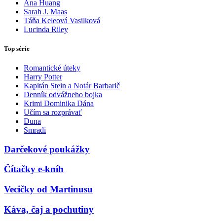
Ana Huang
Sarah J. Maas
Táňa Keleová Vasilková
Lucinda Riley
Top série
Romantické úteky
Harry Potter
Kapitán Stein a Notár Barbarič
Denník odvážneho bojka
Krimi Dominika Dána
Učím sa rozprávať
Duna
Smradi
Darčekové poukážky
Čítačky e-kníh
Vecičky od Martinusu
Káva, čaj a pochutiny