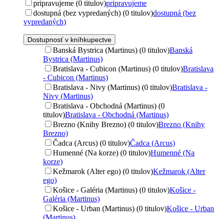
pripravujeme (0 titulov)
pripravujeme
dostupná (bez vypredaných) (0 titulov)
dostupná (bez
vypredaných)
Dostupnosť v kníhkupectve
Banská Bystrica (Martinus) (0 titulov)
Banská
Bystrica (Martinus)
Bratislava - Cubicon (Martinus) (0 titulov)
Bratislava
- Cubicon (Martinus)
Bratislava - Nivy (Martinus) (0 titulov)
Bratislava -
Nivy (Martinus)
Bratislava - Obchodná (Martinus) (0
titulov)
Bratislava - Obchodná (Martinus)
Brezno (Knihy Brezno) (0 titulov)
Brezno (Knihy
Brezno)
Čadca (Arcus) (0 titulov)
Čadca (Arcus)
Humenné (Na korze) (0 titulov)
Humenné (Na
korze)
Kežmarok (Alter ego) (0 titulov)
Kežmarok (Alter
ego)
Košice - Galéria (Martinus) (0 titulov)
Košice -
Galéria (Martinus)
Košice - Urban (Martinus) (0 titulov)
Košice - Urban
(Martinus)