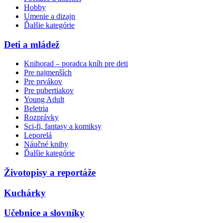
Hobby
Umenie a dizajn
Ďalšie kategórie
Deti a mládež
Knihorad – poradca kníh pre deti
Pre najmenších
Pre prvákov
Pre pubertiakov
Young Adult
Beletria
Rozprávky
Sci-fi, fantasy a komiksy
Leporelá
Náučné knihy
Ďalšie kategórie
Životopisy a reportáže
Kuchárky
Učebnice a slovníky