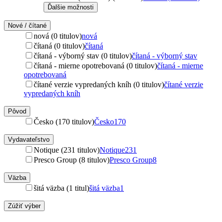
Ďalšie možnosti
Nové / čítané
nová (0 titulov)
nová
čítaná (0 titulov)
čítaná
čítaná - výborný stav (0 titulov)
čítaná - výborný stav
čítaná - mierne opotrebovaná (0 titulov)
čítaná - mierne
opotrebovaná
čítané verzie vypredaných kníh (0 titulov)
čítané verzie
vypredaných kníh
Pôvod
Česko (170 titulov)
Česko
170
Vydavateľstvo
Notique (231 titulov)
Notique
231
Presco Group (8 titulov)
Presco Group
8
Väzba
šitá väzba (1 titul)
šitá väzba
1
Zúžiť výber