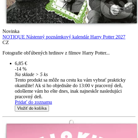
Novinka
NOTIQUE Nástenný poznámkový kalendár Harry Potter 2027
CZ
Fotografie obľúbených hrdinov z filmov Harry Potter...
6,85 €
-14 %
Na sklade > 5 ks
Tento produkt sa môže na cestu ku vám vybrať prakticky
okamžite! Ak si ho objednáte do 13:00 v pracovný deň,
odošleme vám ho ešte dnes, inak najneskôr nasledujúci
pracovný deň.
Pridať do zoznamu
Vložiť do košíka