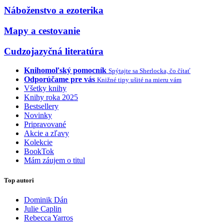
Náboženstvo a ezoterika
Mapy a cestovanie
Cudzojazyčná literatúra
Knihomoľský pomocník
Spýtajte sa Sherlocka, čo čítať
Odporúčame pre vás
Knižné tipy ušité na mieru vám
Všetky knihy
Knihy roka 2025
Bestsellery
Novinky
Pripravované
Akcie a zľavy
Kolekcie
BookTok
Mám záujem o titul
Top autori
Dominik Dán
Julie Caplin
Rebecca Yarros