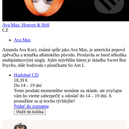
Ava Max: Heaven & Hell
CZ
Ava Max
Amanda Ava Koci, známá spíše jako Ava Max, je americká popová
zpěvačka a textařka albánského původu. Proslavila se hned několika
multiplatinovými singly. Jejím největším hitem je skladba Sweet But
Psycho, dále bodovala s písničkami So Am I..
Hudobné CD
18,39 €
Do 14 – 19 dní
Tento produkt momentálne nemáme na sklade, ale zvyčajne
vám ho vieme zabezpečiť a odoslať do 14 – 19 dní. A
posnažíme sa aj trochu rýchlejšie!
Pridať do zoznamu
Vložiť do košíka