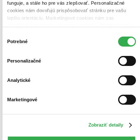
funguje, a stále ho pre vás zlepšovať. Personalizačné
cookies nám dovoľujú prispôsobovať stránku pre vašu
lepšiu orientáciu. Marketingové cookies nám zas
umožňujú zobrazenie relevantnej reklamy. Niektoré údaje
zdieľame aj s tretími stranami. Veľmi by nám pomohlo,
Výber
keby sme mohli používať všetky tieto cookies. Ďakujeme!
Potrebné
súhlasu
Personalizačné
Analytické
Marketingové
TOP #41
Waldemar Matuška: Sbohem lásko...
Zobraziť detaily
CZ
Zlatá kolekce - 3 CD