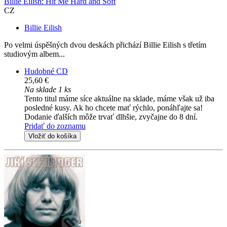
Billie Eilish: Hit Me Hard and Soft
CZ
Billie Eilish
Po velmi úspěšných dvou deskách přichází Billie Eilish s třetím
studiovým albem...
Hudobné CD
25,60 €
Na sklade 1 ks
Tento titul máme síce aktuálne na sklade, máme však už iba
posledné kusy. Ak ho chcete mať rýchlo, ponáhľajte sa!
Dodanie ďalších môže trvať dlhšie, zvyčajne do 8 dní.
Pridať do zoznamu
Vložiť do košíka