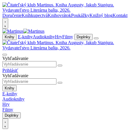
Doručenie
Kníhkupectvá
Knihovrátok
Poukážky
Knižný blog
Kontakt
E-knihy
Audioknihy
Hry
Filmy
Knihy
Doplnky
Vyhľadávanie
Prihlásiť
Vyhľadávanie
Knihy
E-knihy
Audioknihy
Hry
Filmy
Doplnky