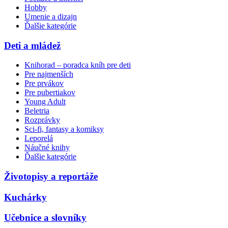
Hobby
Umenie a dizajn
Ďalšie kategórie
Deti a mládež
Knihorad – poradca kníh pre deti
Pre najmenších
Pre prvákov
Pre pubertiakov
Young Adult
Beletria
Rozprávky
Sci-fi, fantasy a komiksy
Leporelá
Náučné knihy
Ďalšie kategórie
Životopisy a reportáže
Kuchárky
Učebnice a slovníky