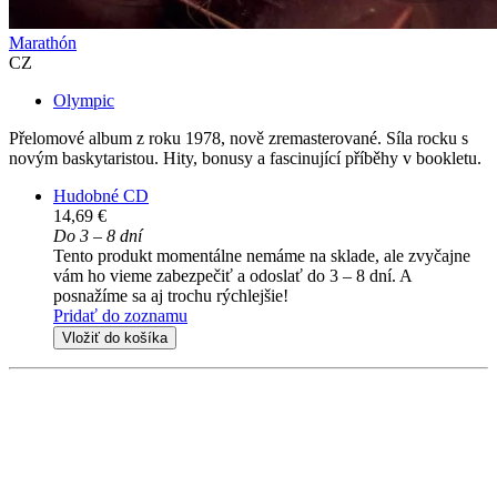
Marathón
CZ
Olympic
Přelomové album z roku 1978, nově zremasterované. Síla rocku s
novým baskytaristou. Hity, bonusy a fascinující příběhy v bookletu.
Hudobné CD
14,69 €
Do 3 – 8 dní
Tento produkt momentálne nemáme na sklade, ale zvyčajne
vám ho vieme zabezpečiť a odoslať do 3 – 8 dní. A
posnažíme sa aj trochu rýchlejšie!
Pridať do zoznamu
Vložiť do košíka