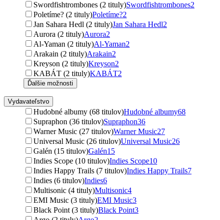
Swordfishtrombones (2 tituly)
Swordfishtrombones
2
Poletíme? (2 tituly)
Poletíme?
2
Jan Sahara Hedl (2 tituly)
Jan Sahara Hedl
2
Aurora (2 tituly)
Aurora
2
Al-Yaman (2 tituly)
Al-Yaman
2
Arakain (2 tituly)
Arakain
2
Kreyson (2 tituly)
Kreyson
2
KABÁT (2 tituly)
KABÁT
2
Ďalšie možnosti
Vydavateľstvo
Hudobné albumy (68 titulov)
Hudobné albumy
68
Supraphon (36 titulov)
Supraphon
36
Warner Music (27 titulov)
Warner Music
27
Universal Music (26 titulov)
Universal Music
26
Galén (15 titulov)
Galén
15
Indies Scope (10 titulov)
Indies Scope
10
Indies Happy Trails (7 titulov)
Indies Happy Trails
7
Indies (6 titulov)
Indies
6
Multisonic (4 tituly)
Multisonic
4
EMI Music (3 tituly)
EMI Music
3
Black Point (3 tituly)
Black Point
3
Argo (2 tituly)
Argo
2