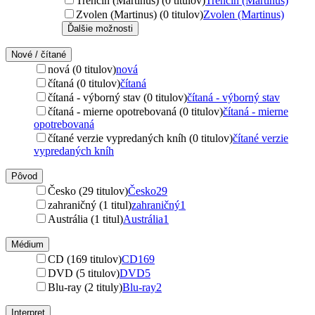
Trenčín (Martinus) (0 titulov)
Trenčín (Martinus)
Zvolen (Martinus) (0 titulov)
Zvolen (Martinus)
Ďalšie možnosti
Nové / čítané
nová (0 titulov)
nová
čítaná (0 titulov)
čítaná
čítaná - výborný stav (0 titulov)
čítaná - výborný stav
čítaná - mierne opotrebovaná (0 titulov)
čítaná - mierne
opotrebovaná
čítané verzie vypredaných kníh (0 titulov)
čítané verzie
vypredaných kníh
Pôvod
Česko (29 titulov)
Česko
29
zahraničný (1 titul)
zahraničný
1
Austrália (1 titul)
Austrália
1
Médium
CD (169 titulov)
CD
169
DVD (5 titulov)
DVD
5
Blu-ray (2 tituly)
Blu-ray
2
Interpret