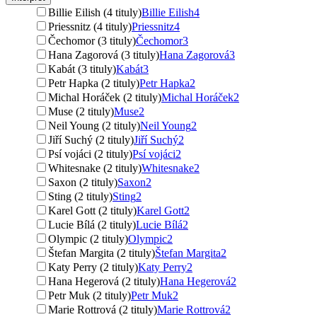
Billie Eilish (4 tituly)
Billie Eilish
4
Priessnitz (4 tituly)
Priessnitz
4
Čechomor (3 tituly)
Čechomor
3
Hana Zagorová (3 tituly)
Hana Zagorová
3
Kabát (3 tituly)
Kabát
3
Petr Hapka (2 tituly)
Petr Hapka
2
Michal Horáček (2 tituly)
Michal Horáček
2
Muse (2 tituly)
Muse
2
Neil Young (2 tituly)
Neil Young
2
Jiří Suchý (2 tituly)
Jiří Suchý
2
Psí vojáci (2 tituly)
Psí vojáci
2
Whitesnake (2 tituly)
Whitesnake
2
Saxon (2 tituly)
Saxon
2
Sting (2 tituly)
Sting
2
Karel Gott (2 tituly)
Karel Gott
2
Lucie Bílá (2 tituly)
Lucie Bílá
2
Olympic (2 tituly)
Olympic
2
Štefan Margita (2 tituly)
Štefan Margita
2
Katy Perry (2 tituly)
Katy Perry
2
Hana Hegerová (2 tituly)
Hana Hegerová
2
Petr Muk (2 tituly)
Petr Muk
2
Marie Rottrová (2 tituly)
Marie Rottrová
2