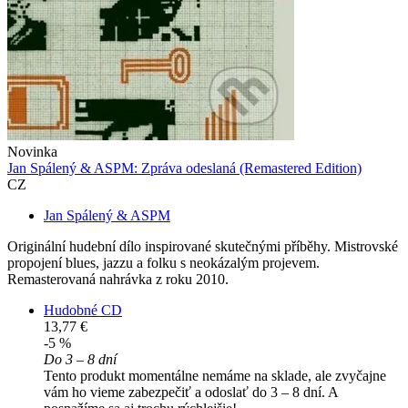
Novinka
Jan Spálený & ASPM: Zpráva odeslaná (Remastered Edition)
CZ
Jan Spálený & ASPM
Originální hudební dílo inspirované skutečnými příběhy. Mistrovské
propojení blues, jazzu a folku s neokázalým projevem.
Remasterovaná nahrávka z roku 2010.
Hudobné CD
13,77 €
-5 %
Do 3 – 8 dní
Tento produkt momentálne nemáme na sklade, ale zvyčajne
vám ho vieme zabezpečiť a odoslať do 3 – 8 dní. A