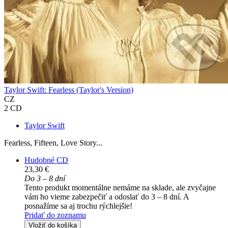
Taylor Swift: Fearless (Taylor's Version)
CZ
2 CD
Taylor Swift
Fearless, Fifteen, Love Story...
Hudobné CD
23,30 €
Do 3 – 8 dní
Tento produkt momentálne nemáme na sklade, ale zvyčajne
vám ho vieme zabezpečiť a odoslať do 3 – 8 dní. A
posnažíme sa aj trochu rýchlejšie!
Pridať do zoznamu
Vložiť do košíka