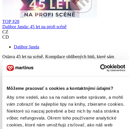
TOP #28
Dalibor Janda: 45 let na profi scéně
CZ
CD
Dalibor Janda
Oslava 45 let na scéně. Kompilace oblíbených hitů, které sám
umělec vybral. Hudební cesta plná hitů a vzpomínek.
Hudobné CD
17,00 €
Na sklade 1 ks
Tento titul máme síce aktuálne na sklade, máme však už iba
Môžeme pracovať s cookies a kontaktnými údajmi?
posledné kusy. Ak ho chcete mať rýchlo, ponáhľajte sa!
Aby sme vedeli, ako sa na našom webe správate, a mohli
Dodanie ďalších môže trvať dlhšie, zvyčajne do 8 dní.
Pridať do zoznamu
vám zobraziť tie najlepšie tipy na knihy, zbierame cookies.
Vložiť do košíka
Niektoré sú naozaj potrebné a bez nich by naša stránka
vôbec nefungovala. Okrem toho používame analytické
cookies, ktoré nám umožňujú zisťovať, ako náš web