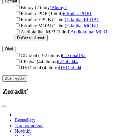
Formát
Bluray (2 tituly)
Bluray
2
E-kniha: PDF (1 titul)
E-kniha: PDF
1
E-kniha: EPUB (1 titul)
E-kniha: EPUB
1
E-kniha: MOBI (1 titul)
E-kniha: MOBI
1
Audiokniha: MP3 (1 titul)
Audiokniha: MP3
1
Ďalšie možnosti
Obal
CD obal (192 titulov)
CD obal
192
LP obal (44 titulov)
LP obal
44
DVD obal (4 tituly)
DVD obal
4
Zúžiť výber
Zoradiť
Bestsellery
Top hodnotené
Novinky