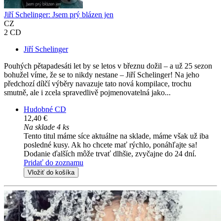
Jiří Schelinger: Jsem prý blázen jen
CZ
2 CD
Jiří Schelinger
Pouhých pětapadesáti let by se letos v březnu dožil – a už 25 sezon
bohužel víme, že se to nikdy nestane – Jiří Schelinger! Na jeho
předchozí dílčí výběry navazuje tato nová kompilace, trochu
smutně, ale i zcela spravedlivě pojmenovatelná jako...
Hudobné CD
12,40 €
Na sklade 4 ks
Tento titul máme síce aktuálne na sklade, máme však už iba
posledné kusy. Ak ho chcete mať rýchlo, ponáhľajte sa!
Dodanie ďalších môže trvať dlhšie, zvyčajne do 24 dní.
Pridať do zoznamu
Vložiť do košíka