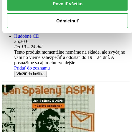
Povoliť všetko
Waldemar Matuška
Trojdiskové vydanie prináša rozsiahly výber viac ako 60 piesní
Odmietnuť
Waldemara Matušku z rokov 1960-1990. Obsahuje jeho najväčšie
hity aj menej známe skladby, rozdelené tematicky podľa žánrov.
Hudobné CD
25,30 €
Do 19 – 24 dní
Tento produkt momentálne nemáme na sklade, ale zvyčajne
vám ho vieme zabezpečiť a odoslať do 19 – 24 dní. A
posnažíme sa aj trochu rýchlejšie!
Pridať do zoznamu
Vložiť do košíka