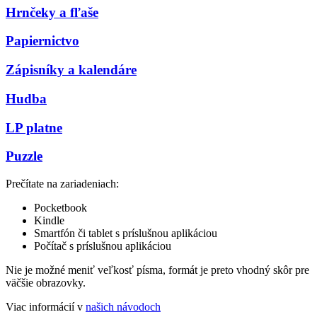
Hrnčeky a fľaše
Papiernictvo
Zápisníky a kalendáre
Hudba
LP platne
Puzzle
Prečítate na zariadeniach:
Pocketbook
Kindle
Smartfón či tablet s príslušnou aplikáciou
Počítač s príslušnou aplikáciou
Nie je možné meniť veľkosť písma, formát je preto vhodný skôr pre
väčšie obrazovky.
Viac informácií v
našich návodoch