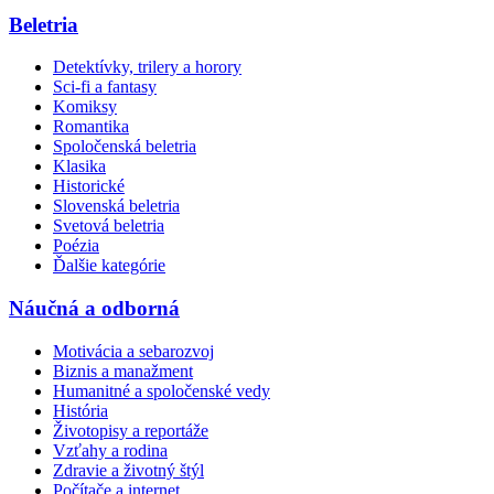
Beletria
Detektívky, trilery a horory
Sci-fi a fantasy
Komiksy
Romantika
Spoločenská beletria
Klasika
Historické
Slovenská beletria
Svetová beletria
Poézia
Ďalšie kategórie
Náučná a odborná
Motivácia a sebarozvoj
Biznis a manažment
Humanitné a spoločenské vedy
História
Životopisy a reportáže
Vzťahy a rodina
Zdravie a životný štýl
Počítače a internet