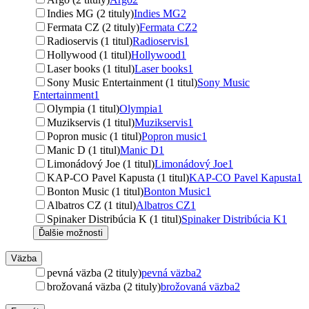
Indies MG (2 tituly)
Indies MG
2
Fermata CZ (2 tituly)
Fermata CZ
2
Radioservis (1 titul)
Radioservis
1
Hollywood (1 titul)
Hollywood
1
Laser books (1 titul)
Laser books
1
Sony Music Entertainment (1 titul)
Sony Music
Entertainment
1
Olympia (1 titul)
Olympia
1
Muzikservis (1 titul)
Muzikservis
1
Popron music (1 titul)
Popron music
1
Manic D (1 titul)
Manic D
1
Limonádový Joe (1 titul)
Limonádový Joe
1
KAP-CO Pavel Kapusta (1 titul)
KAP-CO Pavel Kapusta
1
Bonton Music (1 titul)
Bonton Music
1
Albatros CZ (1 titul)
Albatros CZ
1
Spinaker Distribúcia K (1 titul)
Spinaker Distribúcia K
1
Ďalšie možnosti
Väzba
pevná väzba (2 tituly)
pevná väzba
2
brožovaná väzba (2 tituly)
brožovaná väzba
2