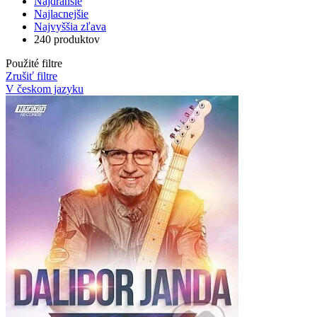
Najdrahšie
Najlacnejšie
Najvyššia zľava
240 produktov
Použité filtre
Zrušiť filtre
V českom jazyku