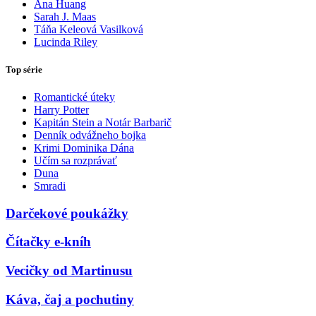
Ana Huang
Sarah J. Maas
Táňa Keleová Vasilková
Lucinda Riley
Top série
Romantické úteky
Harry Potter
Kapitán Stein a Notár Barbarič
Denník odvážneho bojka
Krimi Dominika Dána
Učím sa rozprávať
Duna
Smradi
Darčekové poukážky
Čítačky e-kníh
Vecičky od Martinusu
Káva, čaj a pochutiny