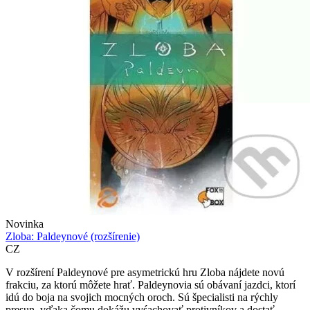
Novinka
Zloba: Paldeynové (rozšírenie)
CZ
V rozšírení Paldeynové pre asymetrickú hru Zloba nájdete novú
frakciu, za ktorú môžete hrať. Paldeynovia sú obávaní jazdci, ktorí
idú do boja na svojich mocných oroch. Sú špecialisti na rýchly
presun, vďaka čomu dokážu vyśachovať protivníkov a dostať...