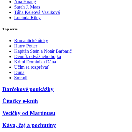
Ana Huang
Sarah J. Maas
Táňa Keleová Vasilková
Lucinda Riley
Top série
Romantické úteky
Harry Potter
Kapitán Stein a Notár Barbarič
Denník odvážneho bojka
Krimi Dominika Dána
Učím sa rozprávať
Duna
Smradi
Darčekové poukážky
Čítačky e-kníh
Vecičky od Martinusu
Káva, čaj a pochutiny