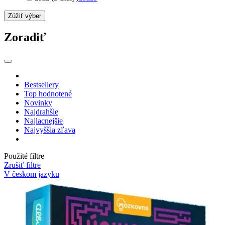
Zúžiť výber
Zoradiť
Bestsellery
Top hodnotené
Novinky
Najdrahšie
Najlacnejšie
Najvyššia zľava
Použité filtre
Zrušiť filtre
V českom jazyku