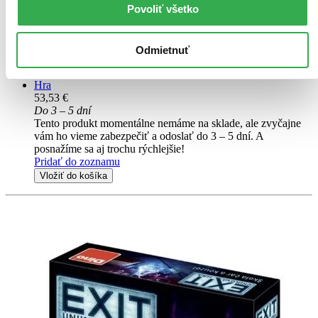
Povoliť všetko
Poté, co osamělý lovec odměn jednoho dne přijme velice lukrativní
zakázku, ocitne se ve víru dramatických událostí, jež prověří jeho
schopnosti a změní běh celé galaxie.Mandalorian: Výpravy je
Odmietnuť
kooperativní hra, která vás postaví do role...
Hra
53,53 €
Do 3 – 5 dní
Tento produkt momentálne nemáme na sklade, ale zvyčajne
vám ho vieme zabezpečiť a odoslať do 3 – 5 dní. A
posnažíme sa aj trochu rýchlejšie!
Pridať do zoznamu
Vložiť do košíka