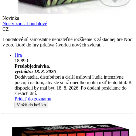
Novinka
Noc v zoo - Loudalové
CZ
Loudalové sú samostatne nehrateľné rozšírenie k základnej hre Noc
v zoo, ktoré do hry pridáva štvoricu nových zvierat...
Hra
18,89 €
Predobjednávka,
vychádza 18. 8. 2026
Dodávatelia, distribútori a ďalší usilovní ľudia intenzívne
pracujú na tom, aby ste si už onedlho mohli užiť tento titul. K
dispozícii by mal byť 18. 8. 2026. Po dodaní posielame do
šiestich dní.
Pridať do zoznamu
Vložiť do košíka