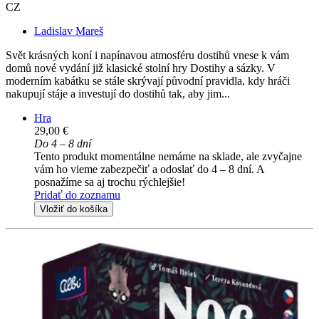
CZ
Ladislav Mareš
Svět krásných koní i napínavou atmosféru dostihů vnese k vám
domů nové vydání již klasické stolní hry Dostihy a sázky. V
moderním kabátku se stále skrývají původní pravidla, kdy hráči
nakupují stáje a investují do dostihů tak, aby jim...
Hra
29,00 €
Do 4 – 8 dní
Tento produkt momentálne nemáme na sklade, ale zvyčajne
vám ho vieme zabezpečiť a odoslať do 4 – 8 dní. A
posnažíme sa aj trochu rýchlejšie!
Pridať do zoznamu
Vložiť do košíka