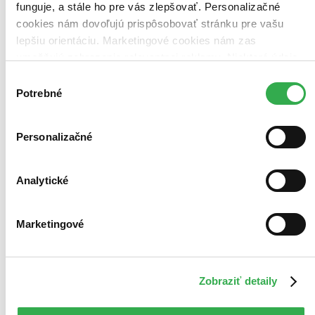
funguje, a stále ho pre vás zlepšovať. Personalizačné
cookies nám dovoľujú prispôsobovať stránku pre vašu
lepšiu orientáciu. Marketingové cookies nám zas
umožňujú zobrazenie relevantnej reklamy. Niektoré údaje
zdieľame aj s tretími stranami. Veľmi by nám pomohlo,
Výber
keby sme mohli používať všetky tieto cookies. Ďakujeme!
Potrebné
súhlasu
Personalizačné
Analytické
Marketingové
Zobraziť detaily
Novinka
Mandalorian: Výpravy
CZ