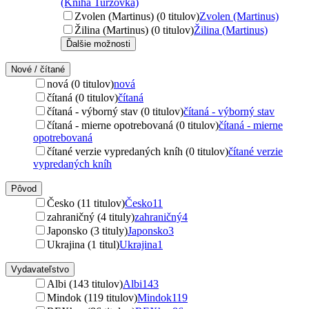
(Kniha Turzovka)
Zvolen (Martinus) (0 titulov)
Zvolen (Martinus)
Žilina (Martinus) (0 titulov)
Žilina (Martinus)
Ďalšie možnosti
Nové / čítané
nová (0 titulov)
nová
čítaná (0 titulov)
čítaná
čítaná - výborný stav (0 titulov)
čítaná - výborný stav
čítaná - mierne opotrebovaná (0 titulov)
čítaná - mierne
opotrebovaná
čítané verzie vypredaných kníh (0 titulov)
čítané verzie
vypredaných kníh
Pôvod
Česko (11 titulov)
Česko
11
zahraničný (4 tituly)
zahraničný
4
Japonsko (3 tituly)
Japonsko
3
Ukrajina (1 titul)
Ukrajina
1
Vydavateľstvo
Albi (143 titulov)
Albi
143
Mindok (119 titulov)
Mindok
119