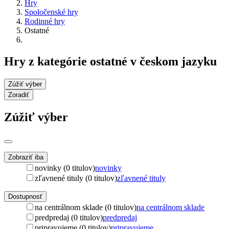
Hry
Spoločenské hry
Rodinné hry
Ostatné
Hry z kategórie ostatné v českom jazyku
Zúžiť výber
Zoradiť
Zúžiť výber
Zobraziť iba
novinky (0 titulov)
novinky
zľavnené tituly (0 titulov)
zľavnené tituly
Dostupnosť
na centrálnom sklade (0 titulov)
na centrálnom sklade
predpredaj (0 titulov)
predpredaj
pripravujeme (0 titulov)
pripravujeme