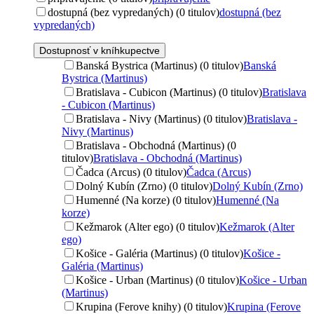
dostupná (bez vypredaných) (0 titulov)
dostupná (bez
vypredaných)
Dostupnosť v kníhkupectve
Banská Bystrica (Martinus) (0 titulov)
Banská
Bystrica (Martinus)
Bratislava - Cubicon (Martinus) (0 titulov)
Bratislava
- Cubicon (Martinus)
Bratislava - Nivy (Martinus) (0 titulov)
Bratislava -
Nivy (Martinus)
Bratislava - Obchodná (Martinus) (0
titulov)
Bratislava - Obchodná (Martinus)
Čadca (Arcus) (0 titulov)
Čadca (Arcus)
Dolný Kubín (Zrno) (0 titulov)
Dolný Kubín (Zrno)
Humenné (Na korze) (0 titulov)
Humenné (Na
korze)
Kežmarok (Alter ego) (0 titulov)
Kežmarok (Alter
ego)
Košice - Galéria (Martinus) (0 titulov)
Košice -
Galéria (Martinus)
Košice - Urban (Martinus) (0 titulov)
Košice - Urban
(Martinus)
Krupina (Ferove knihy) (0 titulov)
Krupina (Ferove