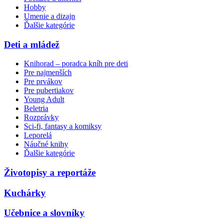
Hobby
Umenie a dizajn
Ďalšie kategórie
Deti a mládež
Knihorad – poradca kníh pre deti
Pre najmenších
Pre prvákov
Pre pubertiakov
Young Adult
Beletria
Rozprávky
Sci-fi, fantasy a komiksy
Leporelá
Náučné knihy
Ďalšie kategórie
Životopisy a reportáže
Kuchárky
Učebnice a slovníky