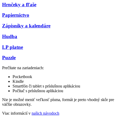
Hrnčeky a fľaše
Papiernictvo
Zápisníky a kalendáre
Hudba
LP platne
Puzzle
Prečítate na zariadeniach:
Pocketbook
Kindle
Smartfón či tablet s príslušnou aplikáciou
Počítač s príslušnou aplikáciou
Nie je možné meniť veľkosť písma, formát je preto vhodný skôr pre
väčšie obrazovky.
Viac informácií v
našich návodoch