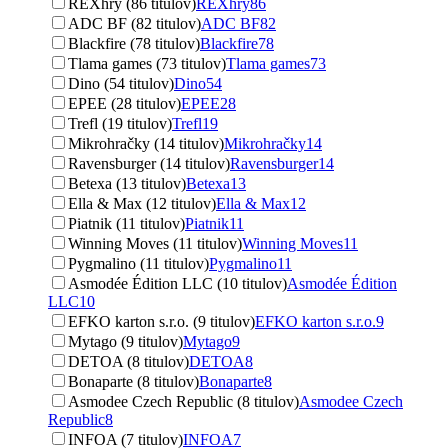
REXhry (86 titulov)
REXhry
86
ADC BF (82 titulov)
ADC BF
82
Blackfire (78 titulov)
Blackfire
78
Tlama games (73 titulov)
Tlama games
73
Dino (54 titulov)
Dino
54
EPEE (28 titulov)
EPEE
28
Trefl (19 titulov)
Trefl
19
Mikrohračky (14 titulov)
Mikrohračky
14
Ravensburger (14 titulov)
Ravensburger
14
Betexa (13 titulov)
Betexa
13
Ella & Max (12 titulov)
Ella & Max
12
Piatnik (11 titulov)
Piatnik
11
Winning Moves (11 titulov)
Winning Moves
11
Pygmalino (11 titulov)
Pygmalino
11
Asmodée Édition LLC (10 titulov)
Asmodée Édition
LLC
10
EFKO karton s.r.o. (9 titulov)
EFKO karton s.r.o.
9
Mytago (9 titulov)
Mytago
9
DETOA (8 titulov)
DETOA
8
Bonaparte (8 titulov)
Bonaparte
8
Asmodee Czech Republic (8 titulov)
Asmodee Czech
Republic
8
INFOA (7 titulov)
INFOA
7