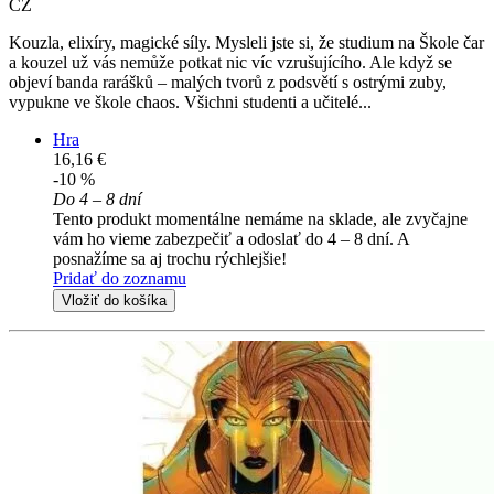
CZ
Kouzla, elixíry, magické síly. Mysleli jste si, že studium na Škole čar
a kouzel už vás nemůže potkat nic víc vzrušujícího. Ale když se
objeví banda rarášků – malých tvorů z podsvětí s ostrými zuby,
vypukne ve škole chaos. Všichni studenti a učitelé...
Hra
16,16 €
-10 %
Do 4 – 8 dní
Tento produkt momentálne nemáme na sklade, ale zvyčajne
vám ho vieme zabezpečiť a odoslať do 4 – 8 dní. A
posnažíme sa aj trochu rýchlejšie!
Pridať do zoznamu
Vložiť do košíka