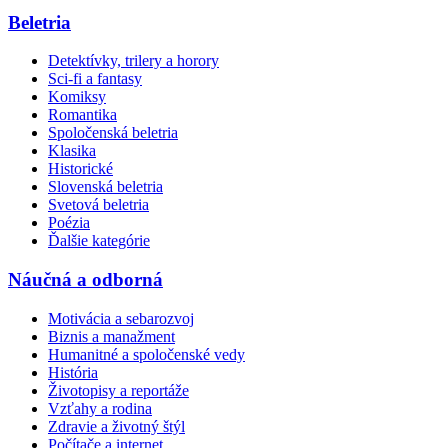
Beletria
Detektívky, trilery a horory
Sci-fi a fantasy
Komiksy
Romantika
Spoločenská beletria
Klasika
Historické
Slovenská beletria
Svetová beletria
Poézia
Ďalšie kategórie
Náučná a odborná
Motivácia a sebarozvoj
Biznis a manažment
Humanitné a spoločenské vedy
História
Životopisy a reportáže
Vzťahy a rodina
Zdravie a životný štýl
Počítače a internet