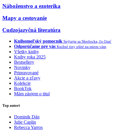
Náboženstvo a ezoterika
Mapy a cestovanie
Cudzojazyčná literatúra
Knihomoľský pomocník
Spýtajte sa Sherlocka, čo čítať
Odporúčame pre vás
Knižné tipy ušité na mieru vám
Všetky knihy
Knihy roka 2025
Bestsellery
Novinky
Pripravované
Akcie a zľavy
Kolekcie
BookTok
Mám záujem o titul
Top autori
Dominik Dán
Julie Caplin
Rebecca Yarros