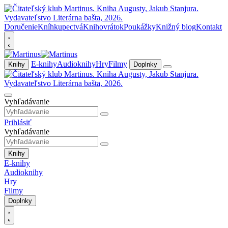
Doručenie
Kníhkupectvá
Knihovrátok
Poukážky
Knižný blog
Kontakt
E-knihy
Audioknihy
Hry
Filmy
Knihy
Doplnky
Vyhľadávanie
Prihlásiť
Vyhľadávanie
Knihy
E-knihy
Audioknihy
Hry
Filmy
Doplnky