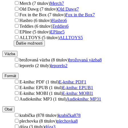
Merch (7 titulov)
Merch
7
Old Dawg (7 titulov)
Old Dawg
7
Fox in the Box (7 titulov)
Fox in the Box
7
Hasbro (6 titulov)
Hasbro
6
Teddies (6 titulov)
Teddies
6
EPline (5 titulov)
EPline
5
ALLTOYS (5 titulov)
ALLTOYS
5
Ďalšie možnosti
Väzba
brožovaná väzba (8 titulov)
brožovaná väzba
8
leporelo (2 tituly)
leporelo
2
Formát
E-kniha: PDF (1 titul)
E-kniha: PDF
1
E-kniha: EPUB (1 titul)
E-kniha: EPUB
1
E-kniha: MOBI (1 titul)
E-kniha: MOBI
1
Audiokniha: MP3 (1 titul)
Audiokniha: MP3
1
Obal
krabička (878 titulov)
krabička
878
plechovka (8 titulov)
plechovka
8
dóza (3 tituly)
dóza
3