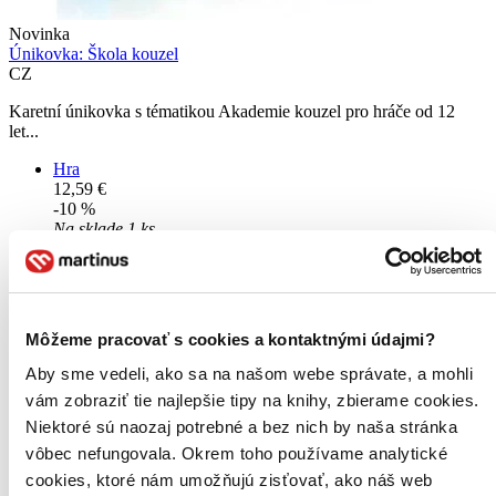
Novinka
Únikovka: Škola kouzel
CZ
Karetní únikovka s tématikou Akademie kouzel pro hráče od 12
let...
Hra
12,59 €
-10 %
Na sklade 1 ks
Tento produkt máme síce aktuálne na sklade, máme však už
iba posledné kusy. Ak ho chcete mať rýchlo, ponáhľajte sa!
Dodanie ďalších môže trvať dlhšie, zvyčajne do piatich dní.
Pridať do zoznamu
Vložiť do košíka
Môžeme pracovať s cookies a kontaktnými údajmi?
Aby sme vedeli, ako sa na našom webe správate, a mohli
vám zobraziť tie najlepšie tipy na knihy, zbierame cookies.
Niektoré sú naozaj potrebné a bez nich by naša stránka
vôbec nefungovala. Okrem toho používame analytické
cookies, ktoré nám umožňujú zisťovať, ako náš web