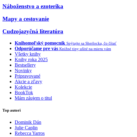
Náboženstvo a ezoterika
Mapy a cestovanie
Cudzojazyčná literatúra
Knihomoľský pomocník
Spýtajte sa Sherlocka, čo čítať
Odporúčame pre vás
Knižné tipy ušité na mieru vám
Všetky knihy
Knihy roka 2025
Bestsellery
Novinky
Pripravované
Akcie a zľavy
Kolekcie
BookTok
Mám záujem o titul
Top autori
Dominik Dán
Julie Caplin
Rebecca Yarros