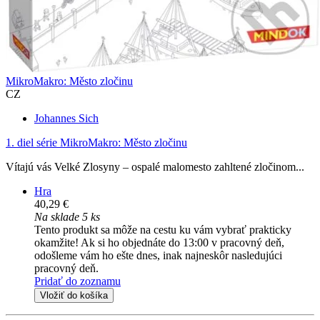
MikroMakro: Město zločinu
CZ
Johannes Sich
1. diel série
MikroMakro: Město zločinu
Vítajú vás Velké Zlosyny – ospalé malomesto zahltené zločinom...
Hra
40,29 €
Na sklade 5 ks
Tento produkt sa môže na cestu ku vám vybrať prakticky
okamžite! Ak si ho objednáte do 13:00 v pracovný deň,
odošleme vám ho ešte dnes, inak najneskôr nasledujúci
pracovný deň.
Pridať do zoznamu
Vložiť do košíka