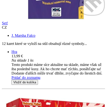
Set!
CZ
J. Marsha Falco
12 karet které se vyloží na stůl obsahují různé symboly...
Hra
13,99 €
Na sklade 1 ks
Tento produkt máme síce aktuálne na sklade, máme však už
iba posledné kusy. Ak ho chcete mať rýchlo, ponáhľajte sa!
Dodanie ďalších môže trvať dlhšie, zvyčajne do šiestich dní.
Pridať do zoznamu
Vložiť do košíka