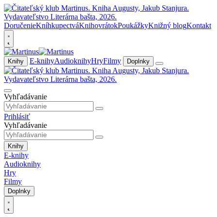
Doručenie
Kníhkupectvá
Knihovrátok
Poukážky
Knižný blog
Kontakt
E-knihy
Audioknihy
Hry
Filmy
Knihy
Doplnky
Vyhľadávanie
Prihlásiť
Vyhľadávanie
Knihy
E-knihy
Audioknihy
Hry
Filmy
Doplnky