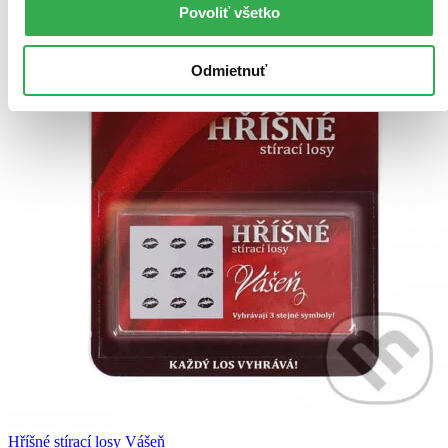
Povoliť všetko
Odmietnuť
Hříšné stírací losy Vášeň