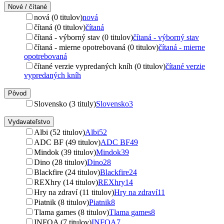
Nové / čítané
nová (0 titulov)
nová
čítaná (0 titulov)
čítaná
čítaná - výborný stav (0 titulov)
čítaná - výborný stav
čítaná - mierne opotrebovaná (0 titulov)
čítaná - mierne
opotrebovaná
čítané verzie vypredaných kníh (0 titulov)
čítané verzie
vypredaných kníh
Pôvod
Slovensko (3 tituly)
Slovensko
3
Vydavateľstvo
Albi (52 titulov)
Albi
52
ADC BF (49 titulov)
ADC BF
49
Mindok (39 titulov)
Mindok
39
Dino (28 titulov)
Dino
28
Blackfire (24 titulov)
Blackfire
24
REXhry (14 titulov)
REXhry
14
Hry na zdraví (11 titulov)
Hry na zdraví
11
Piatnik (8 titulov)
Piatnik
8
Tlama games (8 titulov)
Tlama games
8
INFOA (7 titulov)
INFOA
7