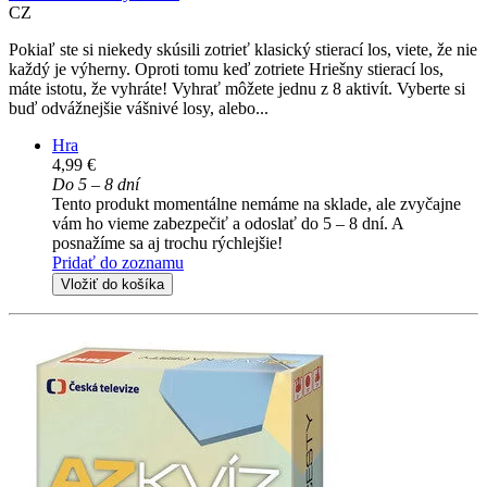
CZ
Pokiaľ ste si niekedy skúsili zotrieť klasický stierací los, viete, že nie
každý je výherny. Oproti tomu keď zotriete Hriešny stierací los,
máte istotu, že vyhráte! Vyhrať môžete jednu z 8 aktivít. Vyberte si
buď odvážnejšie vášnivé losy, alebo...
Hra
4,99 €
Do 5 – 8 dní
Tento produkt momentálne nemáme na sklade, ale zvyčajne
vám ho vieme zabezpečiť a odoslať do 5 – 8 dní. A
posnažíme sa aj trochu rýchlejšie!
Pridať do zoznamu
Vložiť do košíka