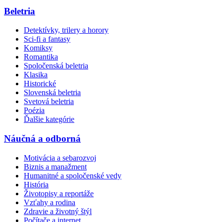
Beletria
Detektívky, trilery a horory
Sci-fi a fantasy
Komiksy
Romantika
Spoločenská beletria
Klasika
Historické
Slovenská beletria
Svetová beletria
Poézia
Ďalšie kategórie
Náučná a odborná
Motivácia a sebarozvoj
Biznis a manažment
Humanitné a spoločenské vedy
História
Životopisy a reportáže
Vzťahy a rodina
Zdravie a životný štýl
Počítače a internet