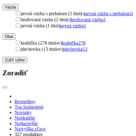
Väzba
pevná väzba s prebalom (3 tituly)
pevná väzba s prebalom
3
brožovaná väzba (2 tituly)
brožovaná väzba
2
pevná väzba (1 titul)
pevná väzba
1
Obal
krabička (278 titulov)
krabička
278
plechovka (13 titulov)
plechovka
13
Zúžiť výber
Zoradiť
Bestsellery
Top hodnotené
Novinky
Najdrahšie
Najlacnejšie
Najvyššia zľava
327 produktov