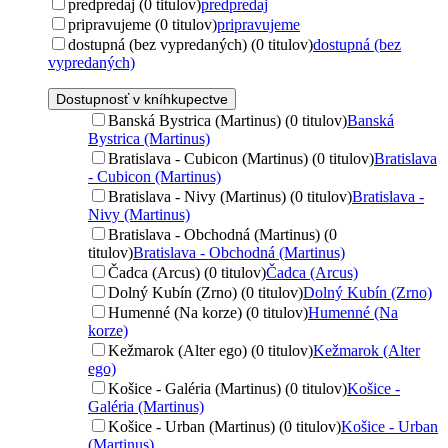
predpredaj (0 titulov)
predpredaj
pripravujeme (0 titulov)
pripravujeme
dostupná (bez vypredaných) (0 titulov)
dostupná (bez
vypredaných)
Dostupnosť v kníhkupectve
Banská Bystrica (Martinus) (0 titulov)
Banská
Bystrica (Martinus)
Bratislava - Cubicon (Martinus) (0 titulov)
Bratislava
- Cubicon (Martinus)
Bratislava - Nivy (Martinus) (0 titulov)
Bratislava -
Nivy (Martinus)
Bratislava - Obchodná (Martinus) (0
titulov)
Bratislava - Obchodná (Martinus)
Čadca (Arcus) (0 titulov)
Čadca (Arcus)
Dolný Kubín (Zrno) (0 titulov)
Dolný Kubín (Zrno)
Humenné (Na korze) (0 titulov)
Humenné (Na
korze)
Kežmarok (Alter ego) (0 titulov)
Kežmarok (Alter
ego)
Košice - Galéria (Martinus) (0 titulov)
Košice -
Galéria (Martinus)
Košice - Urban (Martinus) (0 titulov)
Košice - Urban
(Martinus)