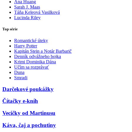
Ana Huang
Sarah J. Maas
Táňa Keleová Vasilková
Lucinda Riley
Top série
Romantické úteky
Harry Potter
Kapitán Stein a Notár Barbarič
Denník odvážneho bojka
Krimi Dominika Dána
Učím sa rozprávať
Duna
Smradi
Darčekové poukážky
Čítačky e-kníh
Vecičky od Martinusu
Káva, čaj a pochutiny