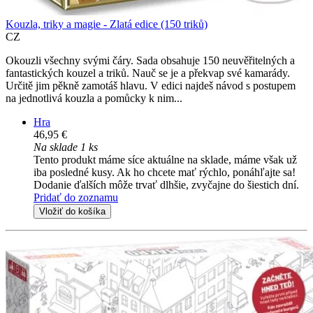
Kouzla, triky a magie - Zlatá edice (150 triků)
CZ
Okouzli všechny svými čáry. Sada obsahuje 150 neuvěřitelných a
fantastických kouzel a triků. Nauč se je a překvap své kamarády.
Určitě jim pěkně zamotáš hlavu. V edici najdeš návod s postupem
na jednotlivá kouzla a pomůcky k nim...
Hra
46,95 €
Na sklade 1 ks
Tento produkt máme síce aktuálne na sklade, máme však už
iba posledné kusy. Ak ho chcete mať rýchlo, ponáhľajte sa!
Dodanie ďalších môže trvať dlhšie, zvyčajne do šiestich dní.
Pridať do zoznamu
Vložiť do košíka