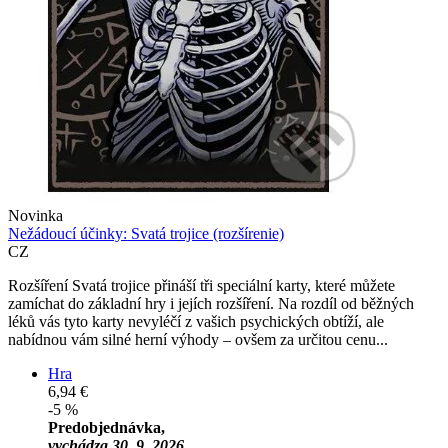
Novinka
Nežádoucí účinky: Svatá trojice (rozšírenie)
CZ
Rozšíření Svatá trojice přináší tři speciální karty, které můžete
zamíchat do základní hry i jejích rozšíření. Na rozdíl od běžných
léků vás tyto karty nevyléčí z vašich psychických obtíží, ale
nabídnou vám silné herní výhody – ovšem za určitou cenu...
Hra
6,94 €
-5 %
Predobjednávka,
vychádza 30. 9. 2026