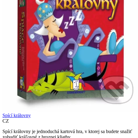
Spící královny
CZ
Spící královny je jednoduchá kartová hra, v ktorej sa budete snažiť
zobudiť kráľovné z hroznej kliatby...