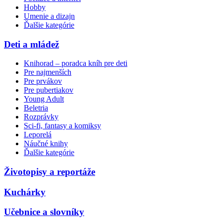
Hobby
Umenie a dizajn
Ďalšie kategórie
Deti a mládež
Knihorad – poradca kníh pre deti
Pre najmenších
Pre prvákov
Pre pubertiakov
Young Adult
Beletria
Rozprávky
Sci-fi, fantasy a komiksy
Leporelá
Náučné knihy
Ďalšie kategórie
Životopisy a reportáže
Kuchárky
Učebnice a slovníky