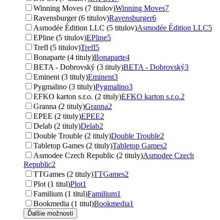
Winning Moves (7 titulov)
Winning Moves
7
Ravensburger (6 titulov)
Ravensburger
6
Asmodée Édition LLC (5 titulov)
Asmodée Édition LLC
5
EPline (5 titulov)
EPline
5
Trefl (5 titulov)
Trefl
5
Bonaparte (4 tituly)
Bonaparte
4
BETA - Dobrovský (3 tituly)
BETA - Dobrovský
3
Eminent (3 tituly)
Eminent
3
Pygmalino (3 tituly)
Pygmalino
3
EFKO karton s.r.o. (2 tituly)
EFKO karton s.r.o.
2
Granna (2 tituly)
Granna
2
EPEE (2 tituly)
EPEE
2
Delab (2 tituly)
Delab
2
Double Trouble (2 tituly)
Double Trouble
2
Tabletop Games (2 tituly)
Tabletop Games
2
Asmodee Czech Republic (2 tituly)
Asmodee Czech
Republic
2
TTGames (2 tituly)
TTGames
2
Plot (1 titul)
Plot
1
Familium (1 titul)
Familium
1
Bookmedia (1 titul)
Bookmedia
1
Ďalšie možnosti