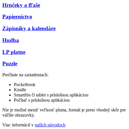
Hrnčeky a fľaše
Papiernictvo
Zápisníky a kalendáre
Hudba
LP platne
Puzzle
Prečítate na zariadeniach:
Pocketbook
Kindle
Smartfón či tablet s príslušnou aplikáciou
Počítač s príslušnou aplikáciou
Nie je možné meniť veľkosť písma, formát je preto vhodný skôr pre
väčšie obrazovky.
Viac informácií v
našich návodoch