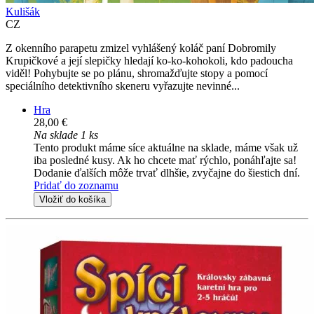
Kulišák
CZ
Z okenního parapetu zmizel vyhlášený koláč paní Dobromily
Krupičkové a její slepičky hledají ko-ko-kohokoli, kdo padoucha
viděl! Pohybujte se po plánu, shromažďujte stopy a pomocí
speciálního detektivního skeneru vyřazujte nevinné...
Hra
28,00 €
Na sklade 1 ks
Tento produkt máme síce aktuálne na sklade, máme však už
iba posledné kusy. Ak ho chcete mať rýchlo, ponáhľajte sa!
Dodanie ďalších môže trvať dlhšie, zvyčajne do šiestich dní.
Pridať do zoznamu
Vložiť do košíka