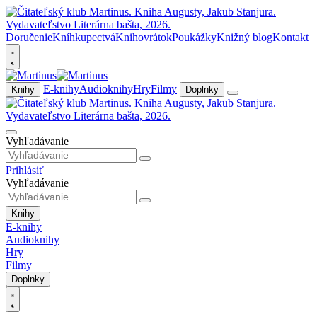
Doručenie
Kníhkupectvá
Knihovrátok
Poukážky
Knižný blog
Kontakt
E-knihy
Audioknihy
Hry
Filmy
Knihy
Doplnky
Vyhľadávanie
Prihlásiť
Vyhľadávanie
Knihy
E-knihy
Audioknihy
Hry
Filmy
Doplnky