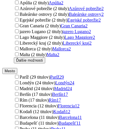
Apúlia (2 tituly)
Apúlia
2
Azúrové pobrežie (2 tituly)
Azúrové pobrežie
2
Baleárske ostrovy (2 tituly)
Baleárske ostrovy
2
Egejské pobrežie (2 tituly)
Egejské pobrežie
2
Gran Canaria (2 tituly)
Gran Canaria
2
jazero Lugano (2 tituly)
jazero Lugano
2
Lago Maggiore (2 tituly)
Lago Maggiore
2
Liberecký kraj (2 tituly)
Liberecký kraj
2
Mallorca (2 tituly)
Mallorca
2
Malta (2 tituly)
Malta
2
Ďalšie možnosti
Mesto
Paríž (29 titulov)
Paríž
29
Londýn (24 titulov)
Londýn
24
Madrid (24 titulov)
Madrid
24
Berlín (17 titulov)
Berlín
17
Rím (17 titulov)
Rím
17
Florencia (12 titulov)
Florencia
12
Kodaň (12 titulov)
Kodaň
12
Barcelona (11 titulov)
Barcelona
11
Budapešť (11 titulov)
Budapešť
11
Praha (11 titulov)
Praha
11