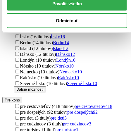
terorizmus (20 titulov)
terorizmus
20
Povoliť všetko
premena (20 titulov)
premena
20
nepokoje (20 titulov)
nepokoje
20
Škótsko (18 titulov)
Škótsko
18
Odmietnuť
Španielsko (18 titulov)
Španielsko
18
Rím (18 titulov)
Rím
18
Írsko (16 titulov)
Írsko
16
Berlín (14 titulov)
Berlín
14
Island (12 titulov)
Island
12
Dánsko (12 titulov)
Dánsko
12
Londýn (10 titulov)
Londýn
10
Nórsko (10 titulov)
Nórsko
10
Nemecko (10 titulov)
Nemecko
10
Rakúsko (10 titulov)
Rakúsko
10
Severné Írsko (10 titulov)
Severné Írsko
10
Ďalšie možnosti
Pre koho
pre cestovateľov (418 titulov)
pre cestovateľov
418
pre dospelých (92 titulov)
pre dospelých
92
pre deti (3 tituly)
pre deti
3
pre cudzincov (3 tituly)
pre cudzincov
3
pre turistov (1 titul)
pre turistov
1