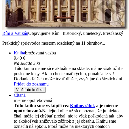
Rím a Vatikán
Objavujeme Rím - historický, umelecký, kresťanský
Praktický sprievodca mestom rozdelený na 11 okruhov...
Kniha
brožovaná väzba
9,40 €
Na sklade 3 ks
Túto knihu máme síce aktuálne na sklade, máme však už iba
posledné kusy. Ak ju chcete mať rýchlo, ponáhľajte sa!
Dodanie ďalších môže trvať dlhšie, zvyčajne do šiestich dní.
Pridať do zoznamu
Vložiť do košíka
Čítaná
mierne opotrebovaná
Túto knihu sme vykúpili cez
Knihovrátok
a je mierne
opotrebovaná.
Na tejto knihe už síce poznať, že ju niekto
čítal, môže jej chýbať prebal, nie je však poškodená tak, aby
to akokoľvek znižovalo zážitok z jej obsahu. Knihu sme
označili nálepkou, ktorá môže na niektorých obaloch