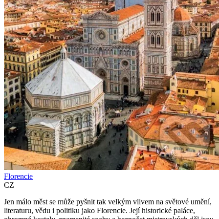
Florencie
CZ
Jen málo měst se může pyšnit tak velkým vlivem na světové umění,
literaturu, vědu i politiku jako Florencie. Její historické paláce,