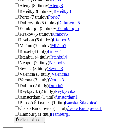
Atény (8 titulov)
Atény
8
Benátky (8 titulov)
Benátky
8
Porto (7 titulov)
Porto
7
Dubrovník (5 titulov)
Dubrovník
5
Edinburgh (5 titulov)
Edinburgh
5
Krakov (5 titulov)
Krakov
5
Lisabon (5 titulov)
Lisabon
5
Miláno (5 titulov)
Miláno
5
Brusel (4 tituly)
Brusel
4
Istanbul (4 tituly)
Istanbul
4
Neapol (3 tituly)
Neapol
3
Sevilla (3 tituly)
Sevilla
3
Valencia (3 tituly)
Valencia
3
Verona (3 tituly)
Verona
3
Dublin (2 tituly)
Dublin
2
Reykjavik (2 tituly)
Reykjavik
2
Amsterdam (1 titul)
Amsterdam
1
Banská Štiavnica (1 titul)
Banská Štiavnica
1
České Budějovice (1 titul)
České Budějovice
1
Hamburg (1 titul)
Hamburg
1
Ďalšie možnosti