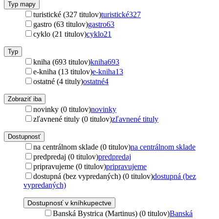
Typ mapy
turistické (327 titulov)
turistické
327
gastro (63 titulov)
gastro
63
cyklo (21 titulov)
cyklo
21
Typ
kniha (693 titulov)
kniha
693
e-kniha (13 titulov)
e-kniha
13
ostatné (4 tituly)
ostatné
4
Zobraziť iba
novinky (0 titulov)
novinky
zľavnené tituly (0 titulov)
zľavnené tituly
Dostupnosť
na centrálnom sklade (0 titulov)
na centrálnom sklade
predpredaj (0 titulov)
predpredaj
pripravujeme (0 titulov)
pripravujeme
dostupná (bez vypredaných) (0 titulov)
dostupná (bez
vypredaných)
Dostupnosť v kníhkupectve
Banská Bystrica (Martinus) (0 titulov)
Banská