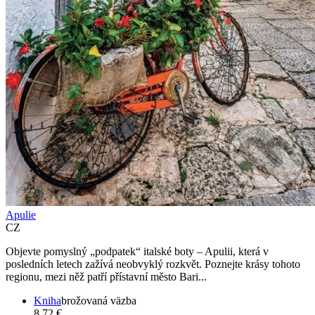
Apulie
CZ
Objevte pomyslný „podpatek“ italské boty – Apulii, která v
posledních letech zažívá neobvyklý rozkvět. Poznejte krásy tohoto
regionu, mezi něž patří přístavní město Bari...
Kniha
brožovaná väzba
8,72 €