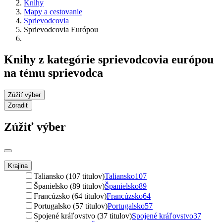
Knihy
Mapy a cestovanie
Sprievodcovia
Sprievodcovia Európou
Knihy z kategórie sprievodcovia európou
na tému sprievodca
Zúžiť výber
Zoradiť
Zúžiť výber
Krajina
Taliansko (107 titulov)
Taliansko
107
Španielsko (89 titulov)
Španielsko
89
Francúzsko (64 titulov)
Francúzsko
64
Portugalsko (57 titulov)
Portugalsko
57
Spojené kráľovstvo (37 titulov)
Spojené kráľovstvo
37