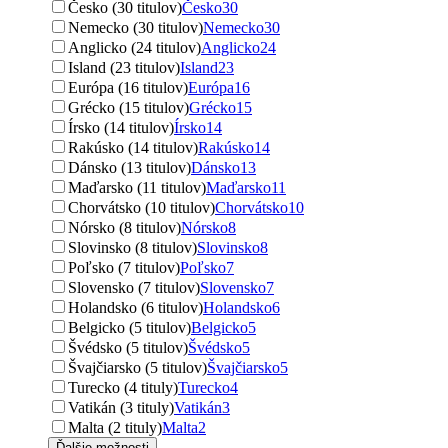
Česko (30 titulov)
Česko
30
Nemecko (30 titulov)
Nemecko
30
Anglicko (24 titulov)
Anglicko
24
Island (23 titulov)
Island
23
Európa (16 titulov)
Európa
16
Grécko (15 titulov)
Grécko
15
Írsko (14 titulov)
Írsko
14
Rakúsko (14 titulov)
Rakúsko
14
Dánsko (13 titulov)
Dánsko
13
Maďarsko (11 titulov)
Maďarsko
11
Chorvátsko (10 titulov)
Chorvátsko
10
Nórsko (8 titulov)
Nórsko
8
Slovinsko (8 titulov)
Slovinsko
8
Poľsko (7 titulov)
Poľsko
7
Slovensko (7 titulov)
Slovensko
7
Holandsko (6 titulov)
Holandsko
6
Belgicko (5 titulov)
Belgicko
5
Švédsko (5 titulov)
Švédsko
5
Švajčiarsko (5 titulov)
Švajčiarsko
5
Turecko (4 tituly)
Turecko
4
Vatikán (3 tituly)
Vatikán
3
Malta (2 tituly)
Malta
2
Ďalšie možnosti