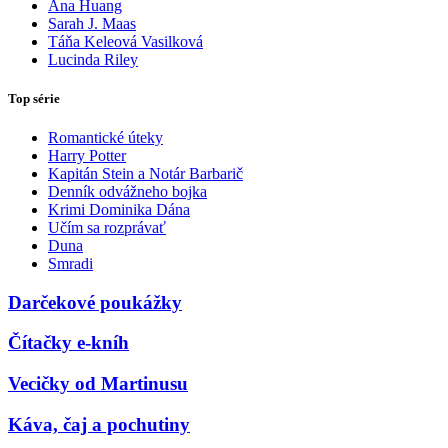
Ana Huang
Sarah J. Maas
Táňa Keleová Vasilková
Lucinda Riley
Top série
Romantické úteky
Harry Potter
Kapitán Stein a Notár Barbarič
Denník odvážneho bojka
Krimi Dominika Dána
Učím sa rozprávať
Duna
Smradi
Darčekové poukážky
Čítačky e-kníh
Vecičky od Martinusu
Káva, čaj a pochutiny