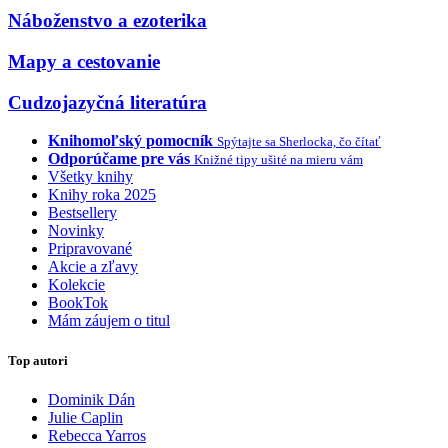
Náboženstvo a ezoterika
Mapy a cestovanie
Cudzojazyčná literatúra
Knihomoľský pomocník
Spýtajte sa Sherlocka, čo čítať
Odporúčame pre vás
Knižné tipy ušité na mieru vám
Všetky knihy
Knihy roka 2025
Bestsellery
Novinky
Pripravované
Akcie a zľavy
Kolekcie
BookTok
Mám záujem o titul
Top autori
Dominik Dán
Julie Caplin
Rebecca Yarros