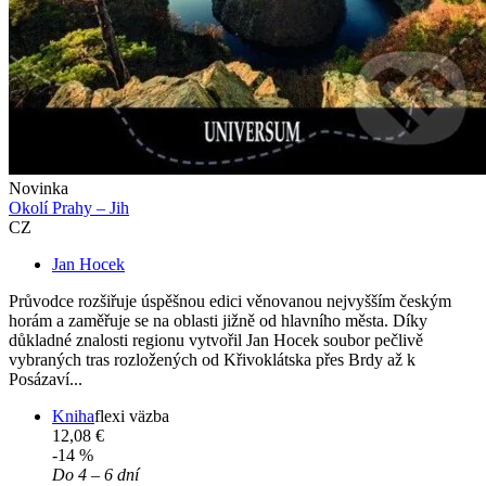
Novinka
Okolí Prahy – Jih
CZ
Jan Hocek
Průvodce rozšiřuje úspěšnou edici věnovanou nejvyšším českým
horám a zaměřuje se na oblasti jižně od hlavního města. Díky
důkladné znalosti regionu vytvořil Jan Hocek soubor pečlivě
vybraných tras rozložených od Křivoklátska přes Brdy až k
Posázaví...
Kniha
flexi väzba
12,08 €
-14 %
Do 4 – 6 dní