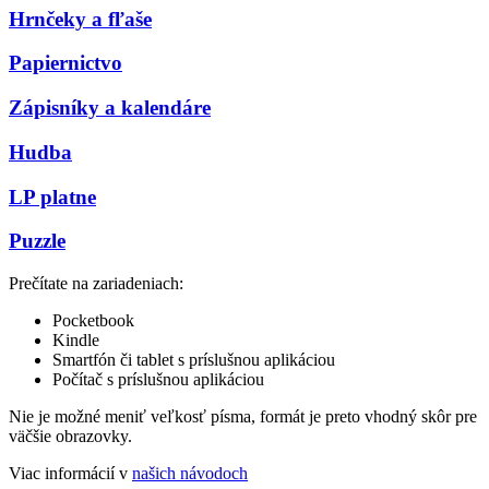
Hrnčeky a fľaše
Papiernictvo
Zápisníky a kalendáre
Hudba
LP platne
Puzzle
Prečítate na zariadeniach:
Pocketbook
Kindle
Smartfón či tablet s príslušnou aplikáciou
Počítač s príslušnou aplikáciou
Nie je možné meniť veľkosť písma, formát je preto vhodný skôr pre
väčšie obrazovky.
Viac informácií v
našich návodoch