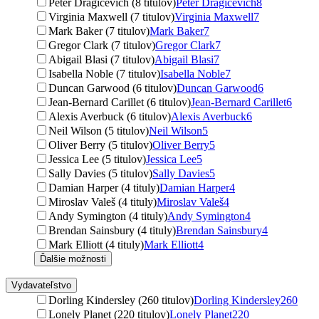
Peter Dragicevich (8 titulov)
Peter Dragicevich
8
Virginia Maxwell (7 titulov)
Virginia Maxwell
7
Mark Baker (7 titulov)
Mark Baker
7
Gregor Clark (7 titulov)
Gregor Clark
7
Abigail Blasi (7 titulov)
Abigail Blasi
7
Isabella Noble (7 titulov)
Isabella Noble
7
Duncan Garwood (6 titulov)
Duncan Garwood
6
Jean-Bernard Carillet (6 titulov)
Jean-Bernard Carillet
6
Alexis Averbuck (6 titulov)
Alexis Averbuck
6
Neil Wilson (5 titulov)
Neil Wilson
5
Oliver Berry (5 titulov)
Oliver Berry
5
Jessica Lee (5 titulov)
Jessica Lee
5
Sally Davies (5 titulov)
Sally Davies
5
Damian Harper (4 tituly)
Damian Harper
4
Miroslav Valeš (4 tituly)
Miroslav Valeš
4
Andy Symington (4 tituly)
Andy Symington
4
Brendan Sainsbury (4 tituly)
Brendan Sainsbury
4
Mark Elliott (4 tituly)
Mark Elliott
4
Ďalšie možnosti
Vydavateľstvo
Dorling Kindersley (260 titulov)
Dorling Kindersley
260
Lonely Planet (220 titulov)
Lonely Planet
220