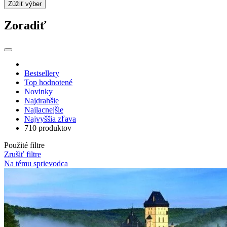
Zúžiť výber
Zoradiť
Bestsellery
Top hodnotené
Novinky
Najdrahšie
Najlacnejšie
Najvyššia zľava
710 produktov
Použité filtre
Zrušiť filtre
Na tému sprievodca