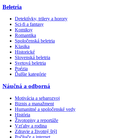
Beletria
Detektívky, trilery a horory
Sci-fi a fantasy
Komiksy
Romantika
Spoločenská beletria
Klasika
Historické
Slovenská beletria
Svetová beletria
Poézia
Ďalšie kategórie
Náučná a odborná
Motivácia a sebarozvoj
Biznis a manažment
Humanitné a spoločenské vedy
História
Životopisy a reportáže
Vzťahy a rodina
Zdravie a životný štýl
Počítače a internet