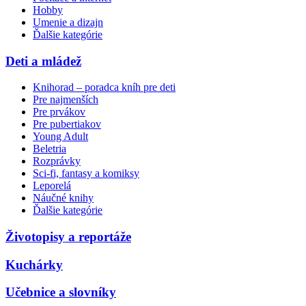
Hobby
Umenie a dizajn
Ďalšie kategórie
Deti a mládež
Knihorad – poradca kníh pre deti
Pre najmenších
Pre prvákov
Pre pubertiakov
Young Adult
Beletria
Rozprávky
Sci-fi, fantasy a komiksy
Leporelá
Náučné knihy
Ďalšie kategórie
Životopisy a reportáže
Kuchárky
Učebnice a slovníky