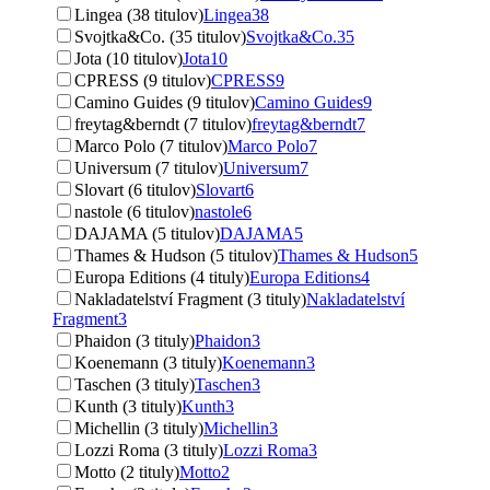
Lingea (38 titulov)
Lingea
38
Svojtka&Co. (35 titulov)
Svojtka&Co.
35
Jota (10 titulov)
Jota
10
CPRESS (9 titulov)
CPRESS
9
Camino Guides (9 titulov)
Camino Guides
9
freytag&berndt (7 titulov)
freytag&berndt
7
Marco Polo (7 titulov)
Marco Polo
7
Universum (7 titulov)
Universum
7
Slovart (6 titulov)
Slovart
6
nastole (6 titulov)
nastole
6
DAJAMA (5 titulov)
DAJAMA
5
Thames & Hudson (5 titulov)
Thames & Hudson
5
Europa Editions (4 tituly)
Europa Editions
4
Nakladatelství Fragment (3 tituly)
Nakladatelství
Fragment
3
Phaidon (3 tituly)
Phaidon
3
Koenemann (3 tituly)
Koenemann
3
Taschen (3 tituly)
Taschen
3
Kunth (3 tituly)
Kunth
3
Michellin (3 tituly)
Michellin
3
Lozzi Roma (3 tituly)
Lozzi Roma
3
Motto (2 tituly)
Motto
2