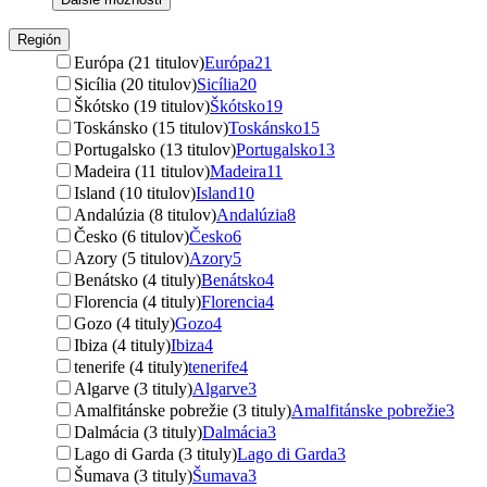
Región
Európa (21 titulov)
Európa
21
Sicília (20 titulov)
Sicília
20
Škótsko (19 titulov)
Škótsko
19
Toskánsko (15 titulov)
Toskánsko
15
Portugalsko (13 titulov)
Portugalsko
13
Madeira (11 titulov)
Madeira
11
Island (10 titulov)
Island
10
Andalúzia (8 titulov)
Andalúzia
8
Česko (6 titulov)
Česko
6
Azory (5 titulov)
Azory
5
Benátsko (4 tituly)
Benátsko
4
Florencia (4 tituly)
Florencia
4
Gozo (4 tituly)
Gozo
4
Ibiza (4 tituly)
Ibiza
4
tenerife (4 tituly)
tenerife
4
Algarve (3 tituly)
Algarve
3
Amalfitánske pobrežie (3 tituly)
Amalfitánske pobrežie
3
Dalmácia (3 tituly)
Dalmácia
3
Lago di Garda (3 tituly)
Lago di Garda
3
Šumava (3 tituly)
Šumava
3