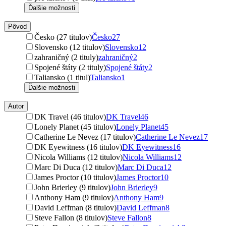
Ďalšie možnosti
Pôvod
Česko (27 titulov)
Česko
27
Slovensko (12 titulov)
Slovensko
12
zahraničný (2 tituly)
zahraničný
2
Spojené štáty (2 tituly)
Spojené štáty
2
Taliansko (1 titul)
Taliansko
1
Ďalšie možnosti
Autor
DK Travel (46 titulov)
DK Travel
46
Lonely Planet (45 titulov)
Lonely Planet
45
Catherine Le Nevez (17 titulov)
Catherine Le Nevez
17
DK Eyewitness (16 titulov)
DK Eyewitness
16
Nicola Williams (12 titulov)
Nicola Williams
12
Marc Di Duca (12 titulov)
Marc Di Duca
12
James Proctor (10 titulov)
James Proctor
10
John Brierley (9 titulov)
John Brierley
9
Anthony Ham (9 titulov)
Anthony Ham
9
David Leffman (8 titulov)
David Leffman
8
Steve Fallon (8 titulov)
Steve Fallon
8