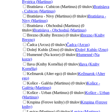
Bystrica (Martinus)
Bratislava - Cubicon (Martinus) (0 titulov)
Bratislava
- Cubicon (Martinus)
Bratislava - Nivy (Martinus) (0 titulov)
Bratislava -
Nivy (Martinus)
Bratislava - Obchodná (Martinus) (0
titulov)
Bratislava - Obchodná (Martinus)
Brezno (Knihy Brezno) (0 titulov)
Brezno (Knihy
Brezno)
Čadca (Arcus) (0 titulov)
Čadca (Arcus)
Dolný Kubín (Zrno) (0 titulov)
Dolný Kubín (Zrno)
Humenné (Na korze) (0 titulov)
Humenné (Na
korze)
Ilava (Knihy Kornélia) (0 titulov)
Ilava (Knihy
Kornélia)
Kežmarok (Alter ego) (0 titulov)
Kežmarok (Alter
ego)
Košice - Galéria (Martinus) (0 titulov)
Košice -
Galéria (Martinus)
Košice - Urban (Martinus) (0 titulov)
Košice - Urban
(Martinus)
Krupina (Ferove knihy) (0 titulov)
Krupina (Ferove
knihy)
Levice (Martinus) (0 titulov)
Levice (Martinus)