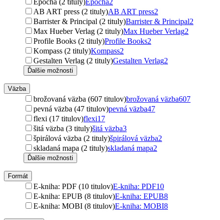
Epocha (2 tituly)
Epocha
2
AB ART press (2 tituly)
AB ART press
2
Barrister & Principal (2 tituly)
Barrister & Principal
2
Max Hueber Verlag (2 tituly)
Max Hueber Verlag
2
Profile Books (2 tituly)
Profile Books
2
Kompass (2 tituly)
Kompass
2
Gestalten Verlag (2 tituly)
Gestalten Verlag
2
Ďalšie možnosti
Väzba
brožovaná väzba (607 titulov)
brožovaná väzba
607
pevná väzba (47 titulov)
pevná väzba
47
flexi (17 titulov)
flexi
17
šitá väzba (3 tituly)
šitá väzba
3
špirálová väzba (2 tituly)
špirálová väzba
2
skladaná mapa (2 tituly)
skladaná mapa
2
Ďalšie možnosti
Formát
E-kniha: PDF (10 titulov)
E-kniha: PDF
10
E-kniha: EPUB (8 titulov)
E-kniha: EPUB
8
E-kniha: MOBI (8 titulov)
E-kniha: MOBI
8