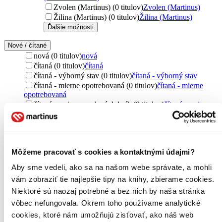
Zvolen (Martinus) (0 titulov)
Zvolen (Martinus)
Žilina (Martinus) (0 titulov)
Žilina (Martinus)
Ďalšie možnosti
Nové / čítané
nová (0 titulov)
nová
čítaná (0 titulov)
čítaná
čítaná - výborný stav (0 titulov)
čítaná - výborný stav
čítaná - mierne opotrebovaná (0 titulov)
čítaná - mierne
opotrebovaná
čítané verzie vypredaných kníh (0 titulov)
čítané verzie
vypredaných kníh
Jazyk
cudzí jazyk (556 titulov)
cudzí jazyk
556
angličtina (551 titulov)
angličtina
551
Môžeme pracovať s cookies a kontaktnými údajmi?
čeština (137 titulov)
čeština
137
Aby sme vedeli, ako sa na našom webe správate, a mohli
slovenčina (17 titulov)
slovenčina
17
vám zobraziť tie najlepšie tipy na knihy, zbierame cookies.
nemčina (7 titulov)
nemčina
7
francúzština (2 tituly)
francúzština
2
Niektoré sú naozaj potrebné a bez nich by naša stránka
poľština (1 titul)
poľština
1
vôbec nefungovala. Okrem toho používame analytické
španielčina (1 titul)
španielčina
1
cookies, ktoré nám umožňujú zisťovať, ako náš web
maďarčina (1 titul)
maďarčina
1