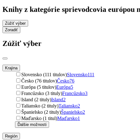
Knihy z kategórie sprievodcovia európou 
Zúžiť výber
Zoradiť
Zúžiť výber
Krajina
Slovensko (111 titulov)
Slovensko
111
Česko (76 titulov)
Česko
76
Európa (5 titulov)
Európa
5
Francúzsko (3 tituly)
Francúzsko
3
Island (2 tituly)
Island
2
Taliansko (2 tituly)
Taliansko
2
Španielsko (2 tituly)
Španielsko
2
Maďarsko (1 titul)
Maďarsko
1
Ďalšie možnosti
Región