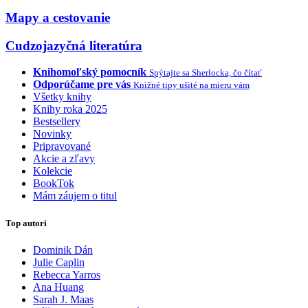
Mapy a cestovanie
Cudzojazyčná literatúra
Knihomoľský pomocník
Spýtajte sa Sherlocka, čo čítať
Odporúčame pre vás
Knižné tipy ušité na mieru vám
Všetky knihy
Knihy roka 2025
Bestsellery
Novinky
Pripravované
Akcie a zľavy
Kolekcie
BookTok
Mám záujem o titul
Top autori
Dominik Dán
Julie Caplin
Rebecca Yarros
Ana Huang
Sarah J. Maas