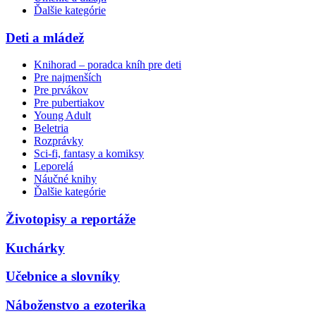
Ďalšie kategórie
Deti a mládež
Knihorad – poradca kníh pre deti
Pre najmenších
Pre prvákov
Pre pubertiakov
Young Adult
Beletria
Rozprávky
Sci-fi, fantasy a komiksy
Leporelá
Náučné knihy
Ďalšie kategórie
Životopisy a reportáže
Kuchárky
Učebnice a slovníky
Náboženstvo a ezoterika