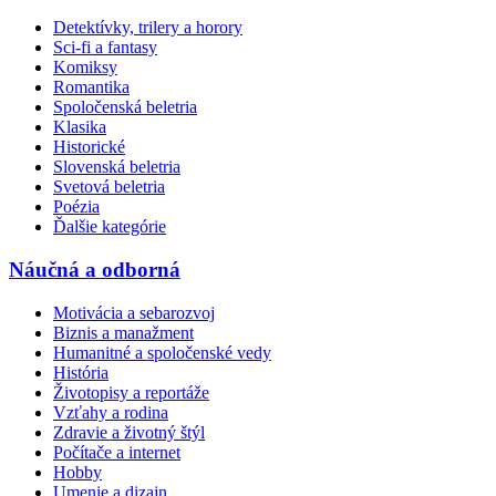
Detektívky, trilery a horory
Sci-fi a fantasy
Komiksy
Romantika
Spoločenská beletria
Klasika
Historické
Slovenská beletria
Svetová beletria
Poézia
Ďalšie kategórie
Náučná a odborná
Motivácia a sebarozvoj
Biznis a manažment
Humanitné a spoločenské vedy
História
Životopisy a reportáže
Vzťahy a rodina
Zdravie a životný štýl
Počítače a internet
Hobby
Umenie a dizajn