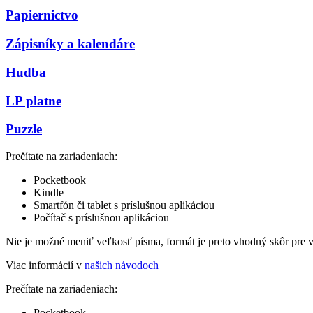
Papiernictvo
Zápisníky a kalendáre
Hudba
LP platne
Puzzle
Prečítate na zariadeniach:
Pocketbook
Kindle
Smartfón či tablet s príslušnou aplikáciou
Počítač s príslušnou aplikáciou
Nie je možné meniť veľkosť písma, formát je preto vhodný skôr pre 
Viac informácií v
našich návodoch
Prečítate na zariadeniach:
Pocketbook