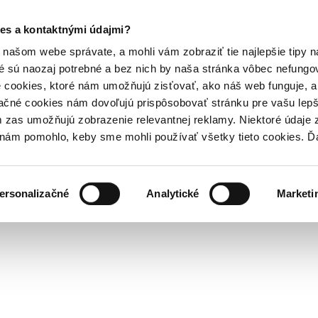
es a kontaktnými údajmi?
našom webe správate, a mohli vám zobraziť tie najlepšie tipy n
é sú naozaj potrebné a bez nich by naša stránka vôbec nefung
 cookies, ktoré nám umožňujú zisťovať, ako náš web funguje, a 
ačné cookies nám dovoľujú prispôsobovať stránku pre vašu lepši
zas umožňujú zobrazenie relevantnej reklamy. Niektoré údaje z
y nám pomohlo, keby sme mohli používať všetky tieto cookies. 
ersonalizačné
Analytické
Marketi