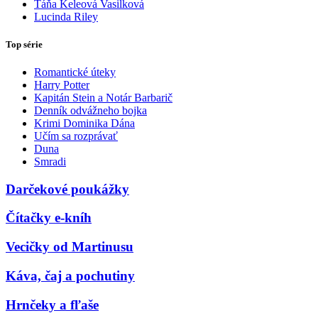
Táňa Keleová Vasilková
Lucinda Riley
Top série
Romantické úteky
Harry Potter
Kapitán Stein a Notár Barbarič
Denník odvážneho bojka
Krimi Dominika Dána
Učím sa rozprávať
Duna
Smradi
Darčekové poukážky
Čítačky e-kníh
Vecičky od Martinusu
Káva, čaj a pochutiny
Hrnčeky a fľaše