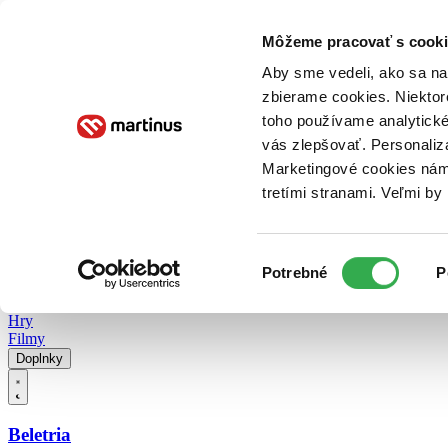
Doručenie
Kníhkupectvá
Knihovrátok
Poukážky
Knižný blog
Kontakt
Môžeme pracovať s cooki
Aby sme vedeli, ako sa na 
zbierame cookies. Niektor
E-knihy
Audioknihy
Hry
Filmy
Knihy
Doplnky
toho používame analytické
vás zlepšovať. Personaliz
Vyhľadávanie
Marketingové cookies nám 
tretími stranami. Veľmi b
Prihlásiť
Vyhľadávanie
Výber
Knihy
Potrebné
P
súhlasu
E-knihy
Audioknihy
Hry
Filmy
Doplnky
Beletria