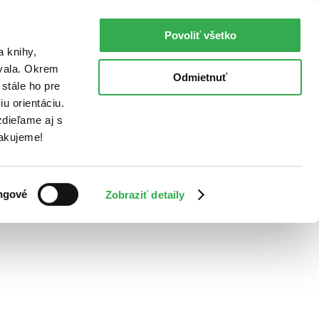
Povoliť všetko
a knihy,
ovala. Okrem
Odmietnuť
stále ho pre
u orientáciu.
dieľame aj s
Ďakujeme!
ngové
Zobraziť detaily