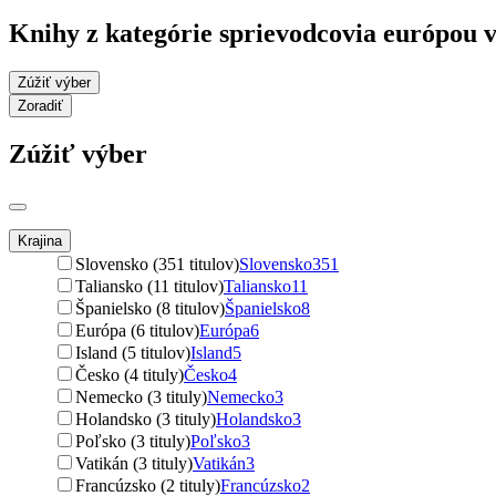
Knihy z kategórie sprievodcovia európou 
Zúžiť výber
Zoradiť
Zúžiť výber
Krajina
Slovensko (351 titulov)
Slovensko
351
Taliansko (11 titulov)
Taliansko
11
Španielsko (8 titulov)
Španielsko
8
Európa (6 titulov)
Európa
6
Island (5 titulov)
Island
5
Česko (4 tituly)
Česko
4
Nemecko (3 tituly)
Nemecko
3
Holandsko (3 tituly)
Holandsko
3
Poľsko (3 tituly)
Poľsko
3
Vatikán (3 tituly)
Vatikán
3
Francúzsko (2 tituly)
Francúzsko
2