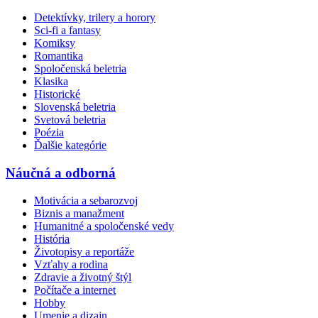
Detektívky, trilery a horory
Sci-fi a fantasy
Komiksy
Romantika
Spoločenská beletria
Klasika
Historické
Slovenská beletria
Svetová beletria
Poézia
Ďalšie kategórie
Náučná a odborná
Motivácia a sebarozvoj
Biznis a manažment
Humanitné a spoločenské vedy
História
Životopisy a reportáže
Vzťahy a rodina
Zdravie a životný štýl
Počítače a internet
Hobby
Umenie a dizajn