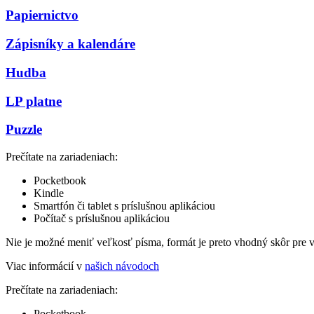
Papiernictvo
Zápisníky a kalendáre
Hudba
LP platne
Puzzle
Prečítate na zariadeniach:
Pocketbook
Kindle
Smartfón či tablet s príslušnou aplikáciou
Počítač s príslušnou aplikáciou
Nie je možné meniť veľkosť písma, formát je preto vhodný skôr pre 
Viac informácií v
našich návodoch
Prečítate na zariadeniach:
Pocketbook