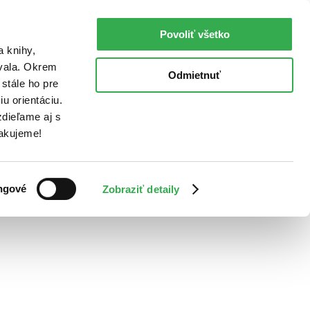
Povoliť všetko
a knihy,
ovala. Okrem
Odmietnuť
stále ho pre
u orientáciu.
dieľame aj s
Ďakujeme!
ngové
Zobraziť detaily