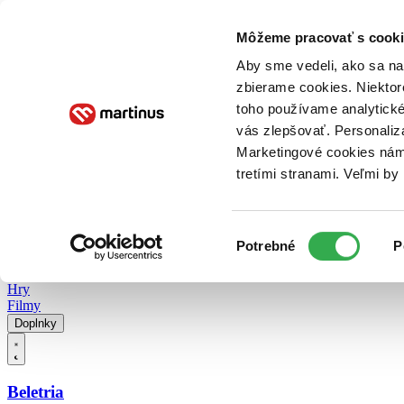
Doručenie
Kníhkupectvá
Knihovrátok
Poukážky
Knižný blog
Kontakt
Môžeme pracovať s cooki
Aby sme vedeli, ako sa na 
zbierame cookies. Niektor
E-knihy
Audioknihy
Hry
Filmy
Knihy
Doplnky
toho používame analytické
vás zlepšovať. Personaliz
Vyhľadávanie
Marketingové cookies nám 
tretími stranami. Veľmi b
Prihlásiť
Vyhľadávanie
Výber
Knihy
Potrebné
P
súhlasu
E-knihy
Audioknihy
Hry
Filmy
Doplnky
Beletria