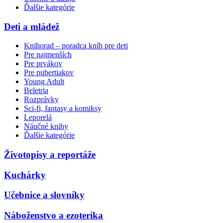
Ďalšie kategórie
Deti a mládež
Knihorad – poradca kníh pre deti
Pre najmenších
Pre prvákov
Pre pubertiakov
Young Adult
Beletria
Rozprávky
Sci-fi, fantasy a komiksy
Leporelá
Náučné knihy
Ďalšie kategórie
Životopisy a reportáže
Kuchárky
Učebnice a slovníky
Náboženstvo a ezoterika