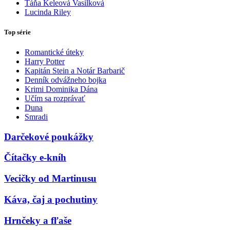
Táňa Keleová Vasilková
Lucinda Riley
Top série
Romantické úteky
Harry Potter
Kapitán Stein a Notár Barbarič
Denník odvážneho bojka
Krimi Dominika Dána
Učím sa rozprávať
Duna
Smradi
Darčekové poukážky
Čítačky e-kníh
Vecičky od Martinusu
Káva, čaj a pochutiny
Hrnčeky a fľaše