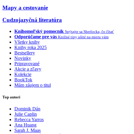
Mapy a cestovanie
Cudzojazyčná literatúra
Knihomoľský pomocník
Spýtajte sa Sherlocka, čo čítať
Odporúčame pre vás
Knižné tipy ušité na mieru vám
Všetky knihy
Knihy roka 2025
Bestsellery
Novinky
Pripravované
Akcie a zľavy
Kolekcie
BookTok
Mám záujem o titul
Top autori
Dominik Dán
Julie Caplin
Rebecca Yarros
Ana Huang
Sarah J. Maas