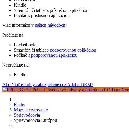
Kindle
Smartfón či tablet s príslušnou aplikáciou
Počítač s príslušnou aplikáciou
Viac informácií v
našich návodoch
Prečítate na:
Pocketbook
Smartfón či tablet
s podporovanou aplikáciou
Počítač
s podporovanou aplikáciou
Neprečítate na:
Kindle
Ako čítať e-knihy zabezpečené cez Adobe DRM?
Knihy
Mapy a cestovanie
Sprievodcovia
Sprievodcovia Európou