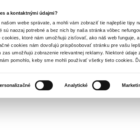
es a kontaktnými údajmi?
našom webe správate, a mohli vám zobraziť tie najlepšie tipy n
é sú naozaj potrebné a bez nich by naša stránka vôbec nefung
 cookies, ktoré nám umožňujú zisťovať, ako náš web funguje, a 
ačné cookies nám dovoľujú prispôsobovať stránku pre vašu lepši
zas umožňujú zobrazenie relevantnej reklamy. Niektoré údaje z
y nám pomohlo, keby sme mohli používať všetky tieto cookies. 
ersonalizačné
Analytické
Marketi