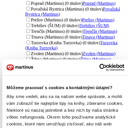
Poprad (Martinus) (0 titulov)
Poprad (Martinus)
Považská Bystrica (Martinus) (0 titulov)
Považská
Bystrica (Martinus)
Prešov (Martinus) (0 titulov)
Prešov (Martinus)
Trebišov (ŠUM) (0 titulov)
Trebišov (ŠUM)
Trenčín (Martinus) (0 titulov)
Trenčín (Martinus)
Trnava (Martinus) (0 titulov)
Trnava (Martinus)
Turzovka (Kniha Turzovka) (0 titulov)
Turzovka
(Kniha Turzovka)
Zvolen (Martinus) (0 titulov)
Zvolen (Martinus)
Žilina (Martinus) (0 titulov)
Žilina (Martinus)
Ďalšie možnosti
Nové / čítané
nová (0 titulov)
nová
čítaná (0 titulov)
čítaná
Môžeme pracovať s cookies a kontaktnými údajmi?
čítaná - výborný stav (0 titulov)
čítaná - výborný stav
Aby sme vedeli, ako sa na našom webe správate, a mohli
čítaná - mierne opotrebovaná (0 titulov)
čítaná - mierne
vám zobraziť tie najlepšie tipy na knihy, zbierame cookies.
opotrebovaná
čítané verzie vypredaných kníh (0 titulov)
čítané verzie
Niektoré sú naozaj potrebné a bez nich by naša stránka
vypredaných kníh
vôbec nefungovala. Okrem toho používame analytické
cookies, ktoré nám umožňujú zisťovať, ako náš web
Jazyk