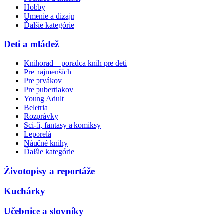
Hobby
Umenie a dizajn
Ďalšie kategórie
Deti a mládež
Knihorad – poradca kníh pre deti
Pre najmenších
Pre prvákov
Pre pubertiakov
Young Adult
Beletria
Rozprávky
Sci-fi, fantasy a komiksy
Leporelá
Náučné knihy
Ďalšie kategórie
Životopisy a reportáže
Kuchárky
Učebnice a slovníky