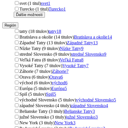
svet (1 titul)
svet
1
Turecko (1 titul)
Turecko
1
Ďalšie možnosti
Región
tatry (18 titulov)
tatry
18
Bratislava a okolie (14 titulov)
Bratislava a okolie
14
Západné Tatry (13 titulov)
Západné Tatry
13
Nízke Tatry (9 titulov)
Nízke Tatry
9
stredné Slovensko (9 titulov)
stredné Slovensko
9
Veľká Fatra (8 titulov)
Veľká Fatra
8
Vysoké Tatry (7 titulov)
Vysoké Tatry
7
Záhorie (7 titulov)
Záhorie
7
Orava (6 titulov)
Orava
6
východ (6 titulov)
východ
6
Európa (5 titulov)
Európa
5
Spiš (5 titulov)
Spiš
5
východné Slovensko (5 titulov)
východné Slovensko
5
západné Slovensko (4 tituly)
západné Slovensko
4
Belianske Tatry (3 tituly)
Belianske Tatry
3
južné Slovensko (3 tituly)
južné Slovensko
3
New York (3 tituly)
New York
3