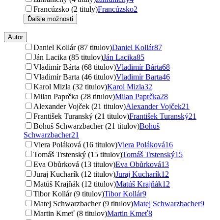
Francúzsko (2 tituly)
Francúzsko
2
Ďalšie možnosti
Autor
Daniel Kollár (87 titulov)
Daniel Kollár
87
Ján Lacika (85 titulov)
Ján Lacika
85
Vladimír Bárta (68 titulov)
Vladimír Bárta
68
Vladimír Barta (46 titulov)
Vladimír Barta
46
Karol Mizla (32 titulov)
Karol Mizla
32
Milan Paprčka (28 titulov)
Milan Paprčka
28
Alexander Vojček (21 titulov)
Alexander Vojček
21
František Turanský (21 titulov)
František Turanský
21
Bohuš Schwarzbacher (21 titulov)
Bohuš
Schwarzbacher
21
Viera Poláková (16 titulov)
Viera Poláková
16
Tomáš Trstenský (15 titulov)
Tomáš Trstenský
15
Eva Obůrková (13 titulov)
Eva Obůrková
13
Juraj Kucharík (12 titulov)
Juraj Kucharík
12
Matúš Krajňák (12 titulov)
Matúš Krajňák
12
Tibor Kollár (9 titulov)
Tibor Kollár
9
Matej Schwarzbacher (9 titulov)
Matej Schwarzbacher
9
Martin Kmeť (8 titulov)
Martin Kmeť
8