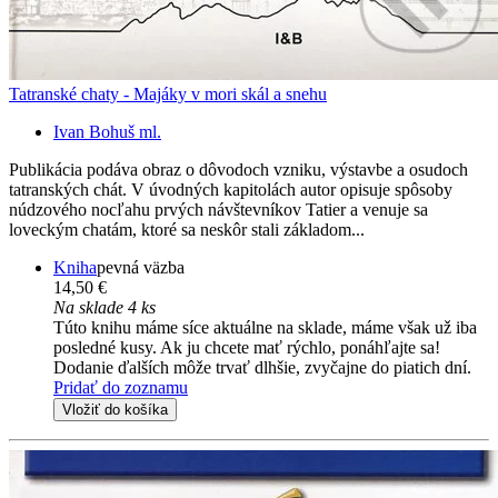
Tatranské chaty - Majáky v mori skál a snehu
Ivan Bohuš ml.
Publikácia podáva obraz o dôvodoch vzniku, výstavbe a osudoch
tatranských chát. V úvodných kapitolách autor opisuje spôsoby
núdzového nocľahu prvých návštevníkov Tatier a venuje sa
loveckým chatám, ktoré sa neskôr stali základom...
Kniha
pevná väzba
14,50 €
Na sklade 4 ks
Túto knihu máme síce aktuálne na sklade, máme však už iba
posledné kusy. Ak ju chcete mať rýchlo, ponáhľajte sa!
Dodanie ďalších môže trvať dlhšie, zvyčajne do piatich dní.
Pridať do zoznamu
Vložiť do košíka