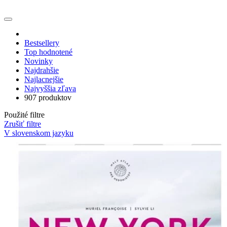
Bestsellery
Top hodnotené
Novinky
Najdrahšie
Najlacnejšie
Najvyššia zľava
907 produktov
Použité filtre
Zrušiť filtre
V slovenskom jazyku