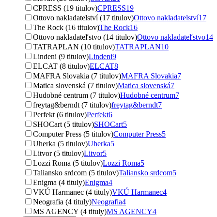
CPRESS (19 titulov)
CPRESS
19
Ottovo nakladatelství (17 titulov)
Ottovo nakladatelství
17
The Rock (16 titulov)
The Rock
16
Ottovo nakladateľstvo (14 titulov)
Ottovo nakladateľstvo
14
TATRAPLAN (10 titulov)
TATRAPLAN
10
Lindeni (9 titulov)
Lindeni
9
ELCAT (8 titulov)
ELCAT
8
MAFRA Slovakia (7 titulov)
MAFRA Slovakia
7
Matica slovenská (7 titulov)
Matica slovenská
7
Hudobné centrum (7 titulov)
Hudobné centrum
7
freytag&berndt (7 titulov)
freytag&berndt
7
Perfekt (6 titulov)
Perfekt
6
SHOCart (5 titulov)
SHOCart
5
Computer Press (5 titulov)
Computer Press
5
Uherka (5 titulov)
Uherka
5
Litvor (5 titulov)
Litvor
5
Lozzi Roma (5 titulov)
Lozzi Roma
5
Taliansko srdcom (5 titulov)
Taliansko srdcom
5
Enigma (4 tituly)
Enigma
4
VKÚ Harmanec (4 tituly)
VKÚ Harmanec
4
Neografia (4 tituly)
Neografia
4
MS AGENCY (4 tituly)
MS AGENCY
4