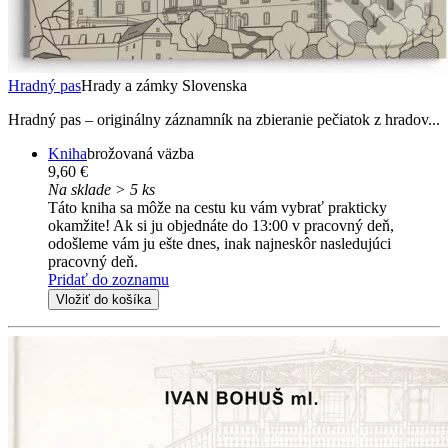
Hradný pas
Hrady a zámky Slovenska
Hradný pas – originálny záznamník na zbieranie pečiatok z hradov...
Kniha
brožovaná väzba
9,60 €
Na sklade > 5 ks
Táto kniha sa môže na cestu ku vám vybrať prakticky
okamžite! Ak si ju objednáte do 13:00 v pracovný deň,
odošleme vám ju ešte dnes, inak najneskôr nasledujúci
pracovný deň.
Pridať do zoznamu
Vložiť do košíka