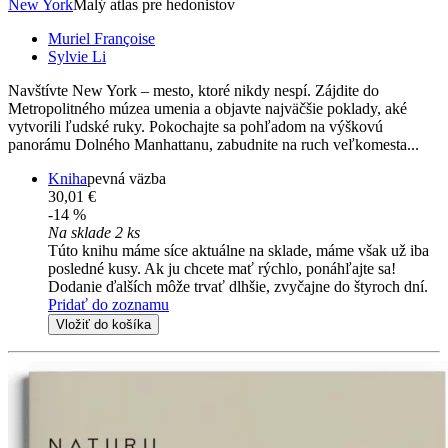
New York
Malý atlas pre hedonistov
Muriel Françoise
Sylvie Li
Navštívte New York – mesto, ktoré nikdy nespí. Zájdite do
Metropolitného múzea umenia a objavte najväčšie poklady, aké
vytvorili ľudské ruky. Pokochajte sa pohľadom na výškovú
panorámu Dolného Manhattanu, zabudnite na ruch veľkomesta...
Kniha
pevná väzba
30,01 €
-14 %
Na sklade 2 ks
Túto knihu máme síce aktuálne na sklade, máme však už iba
posledné kusy. Ak ju chcete mať rýchlo, ponáhľajte sa!
Dodanie ďalších môže trvať dlhšie, zvyčajne do štyroch dní.
Pridať do zoznamu
Vložiť do košíka