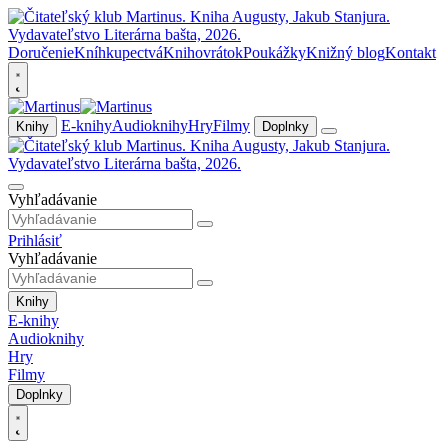
Doručenie
Kníhkupectvá
Knihovrátok
Poukážky
Knižný blog
Kontakt
E-knihy
Audioknihy
Hry
Filmy
Knihy
Doplnky
Vyhľadávanie
Prihlásiť
Vyhľadávanie
Knihy
E-knihy
Audioknihy
Hry
Filmy
Doplnky