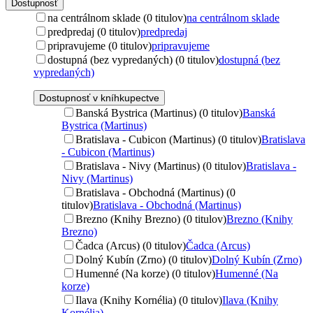
Dostupnosť
na centrálnom sklade (0 titulov)
na centrálnom sklade
predpredaj (0 titulov)
predpredaj
pripravujeme (0 titulov)
pripravujeme
dostupná (bez vypredaných) (0 titulov)
dostupná (bez
vypredaných)
Dostupnosť v kníhkupectve
Banská Bystrica (Martinus) (0 titulov)
Banská
Bystrica (Martinus)
Bratislava - Cubicon (Martinus) (0 titulov)
Bratislava
- Cubicon (Martinus)
Bratislava - Nivy (Martinus) (0 titulov)
Bratislava -
Nivy (Martinus)
Bratislava - Obchodná (Martinus) (0
titulov)
Bratislava - Obchodná (Martinus)
Brezno (Knihy Brezno) (0 titulov)
Brezno (Knihy
Brezno)
Čadca (Arcus) (0 titulov)
Čadca (Arcus)
Dolný Kubín (Zrno) (0 titulov)
Dolný Kubín (Zrno)
Humenné (Na korze) (0 titulov)
Humenné (Na
korze)
Ilava (Knihy Kornélia) (0 titulov)
Ilava (Knihy
Kornélia)