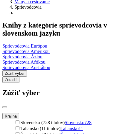
Mapy a cestovanie
Sprievodcovia
Knihy z kategórie sprievodcovia v
slovenskom jazyku
Sprievodcovia Európou
Sprievodcovia Amerikou
Sprievodcovia Áziou
Sprievodcovia Afrikou
Sprievodcovia Austráliou
Zúžiť výber
Zoradiť
Zúžiť výber
Krajina
Slovensko (728 titulov)
Slovensko
728
Taliansko (11 titulov)
Taliansko
11