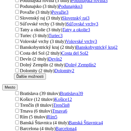
Podunajská rovina (3 tituly)
Podunajská rovina
3
Podunajsko (3 tituly)
Podunajsko
3
Považie (3 tituly)
Považie
3
Slovenský raj (3 tituly)
Slovenský raj
3
Súľovské vrchy (3 tituly)
Súľovské vrchy
3
Tatry a okolie (3 tituly)
Tatry a okolie
3
Turiec (3 tituly)
Turiec
3
Volovské vrchy (3 tituly)
Volovské vrchy
3
Banskobystrický kraj (2 tituly)
Banskobystrický kraj
2
Costa del Sol (2 tituly)
Costa del Sol
2
Devín (2 tituly)
Devín
2
Dolný Zemplín (2 tituly)
Dolný Zemplín
2
Dolomity (2 tituly)
Dolomity
2
Ďalšie možnosti
Mesto
Bratislava (39 titulov)
Bratislava
39
Košice (12 titulov)
Košice
12
Trenčín (8 titulov)
Trenčín
8
Trnava (6 titulov)
Trnava
6
Rím (5 titulov)
Rím
5
Banská Štiavnica (4 tituly)
Banská Štiavnica
4
Barcelona (4 tituly)
Barcelona
4