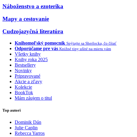
Náboženstvo a ezoterika
Mapy a cestovanie
Cudzojazyčná literatúra
Knihomoľský pomocník
Spýtajte sa Sherlocka, čo čítať
Odporúčame pre vás
Knižné tipy ušité na mieru vám
Všetky knihy
Knihy roka 2025
Bestsellery
Novinky
Pripravované
Akcie a zľavy
Kolekcie
BookTok
Mám záujem o titul
Top autori
Dominik Dán
Julie Caplin
Rebecca Yarros