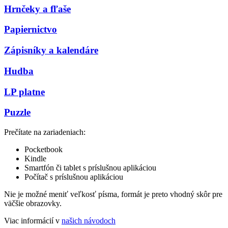
Hrnčeky a fľaše
Papiernictvo
Zápisníky a kalendáre
Hudba
LP platne
Puzzle
Prečítate na zariadeniach:
Pocketbook
Kindle
Smartfón či tablet s príslušnou aplikáciou
Počítač s príslušnou aplikáciou
Nie je možné meniť veľkosť písma, formát je preto vhodný skôr pre
väčšie obrazovky.
Viac informácií v
našich návodoch