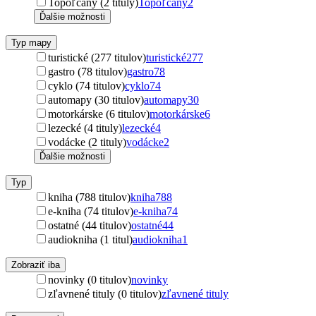
Topoľčany (2 tituly)
Topoľčany
2
Ďalšie možnosti
Typ mapy
turistické (277 titulov)
turistické
277
gastro (78 titulov)
gastro
78
cyklo (74 titulov)
cyklo
74
automapy (30 titulov)
automapy
30
motorkárske (6 titulov)
motorkárske
6
lezecké (4 tituly)
lezecké
4
vodácke (2 tituly)
vodácke
2
Ďalšie možnosti
Typ
kniha (788 titulov)
kniha
788
e-kniha (74 titulov)
e-kniha
74
ostatné (44 titulov)
ostatné
44
audiokniha (1 titul)
audiokniha
1
Zobraziť iba
novinky (0 titulov)
novinky
zľavnené tituly (0 titulov)
zľavnené tituly