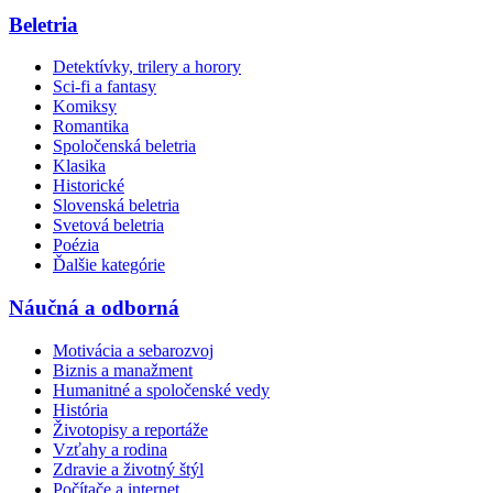
Beletria
Detektívky, trilery a horory
Sci-fi a fantasy
Komiksy
Romantika
Spoločenská beletria
Klasika
Historické
Slovenská beletria
Svetová beletria
Poézia
Ďalšie kategórie
Náučná a odborná
Motivácia a sebarozvoj
Biznis a manažment
Humanitné a spoločenské vedy
História
Životopisy a reportáže
Vzťahy a rodina
Zdravie a životný štýl
Počítače a internet