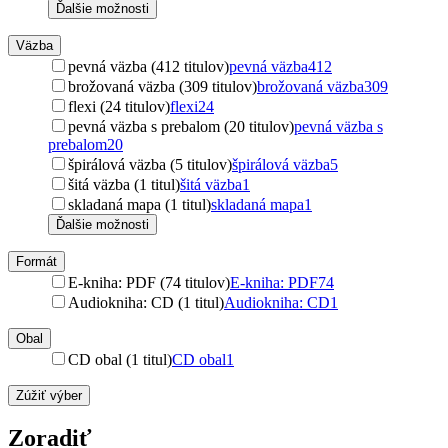
Ďalšie možnosti
Väzba
pevná väzba (412 titulov)
pevná väzba
412
brožovaná väzba (309 titulov)
brožovaná väzba
309
flexi (24 titulov)
flexi
24
pevná väzba s prebalom (20 titulov)
pevná väzba s
prebalom
20
špirálová väzba (5 titulov)
špirálová väzba
5
šitá väzba (1 titul)
šitá väzba
1
skladaná mapa (1 titul)
skladaná mapa
1
Ďalšie možnosti
Formát
E-kniha: PDF (74 titulov)
E-kniha: PDF
74
Audiokniha: CD (1 titul)
Audiokniha: CD
1
Obal
CD obal (1 titul)
CD obal
1
Zúžiť výber
Zoradiť