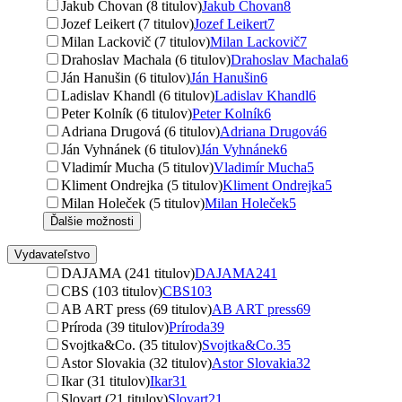
Jakub Chovan (8 titulov)
Jakub Chovan
8
Jozef Leikert (7 titulov)
Jozef Leikert
7
Milan Lackovič (7 titulov)
Milan Lackovič
7
Drahoslav Machala (6 titulov)
Drahoslav Machala
6
Ján Hanušin (6 titulov)
Ján Hanušin
6
Ladislav Khandl (6 titulov)
Ladislav Khandl
6
Peter Kolník (6 titulov)
Peter Kolník
6
Adriana Drugová (6 titulov)
Adriana Drugová
6
Ján Vyhnánek (6 titulov)
Ján Vyhnánek
6
Vladimír Mucha (5 titulov)
Vladimír Mucha
5
Kliment Ondrejka (5 titulov)
Kliment Ondrejka
5
Milan Holeček (5 titulov)
Milan Holeček
5
Ďalšie možnosti
Vydavateľstvo
DAJAMA (241 titulov)
DAJAMA
241
CBS (103 titulov)
CBS
103
AB ART press (69 titulov)
AB ART press
69
Príroda (39 titulov)
Príroda
39
Svojtka&Co. (35 titulov)
Svojtka&Co.
35
Astor Slovakia (32 titulov)
Astor Slovakia
32
Ikar (31 titulov)
Ikar
31
Slovart (21 titulov)
Slovart
21