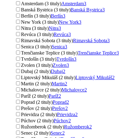
Amsterdam (3 tituly)
Amsterdam
3
Banská Bystrica (3 tituly)
Banská Bystrica
3
Berlín (3 tituly)
Berlín
3
New York (3 tituly)
New York
3
Nitra (3 tituly)
Nitra
3
Revúca (3 tituly)
Revúca
3
Rimavská Sobota (3 tituly)
Rimavská Sobota
3
Senica (3 tituly)
Senica
3
Trenčianske Teplice (3 tituly)
Trenčianske Teplice
3
Tvrdošín (3 tituly)
Tvrdošín
3
Zvolen (3 tituly)
Zvolen
3
Dubaj (2 tituly)
Dubaj
2
Liptovský Mikuláš (2 tituly)
Liptovský Mikuláš
2
Martin (2 tituly)
Martin
2
Michalovce (2 tituly)
Michalovce
2
Paríž (2 tituly)
Paríž
2
Poprad (2 tituly)
Poprad
2
Prešov (2 tituly)
Prešov
2
Prievidza (2 tituly)
Prievidza
2
Púchov (2 tituly)
Púchov
2
Ružomberok (2 tituly)
Ružomberok
2
Senec (2 tituly)
Senec
2