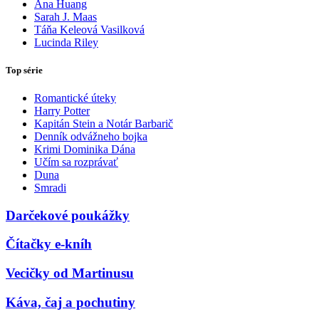
Ana Huang
Sarah J. Maas
Táňa Keleová Vasilková
Lucinda Riley
Top série
Romantické úteky
Harry Potter
Kapitán Stein a Notár Barbarič
Denník odvážneho bojka
Krimi Dominika Dána
Učím sa rozprávať
Duna
Smradi
Darčekové poukážky
Čítačky e-kníh
Vecičky od Martinusu
Káva, čaj a pochutiny