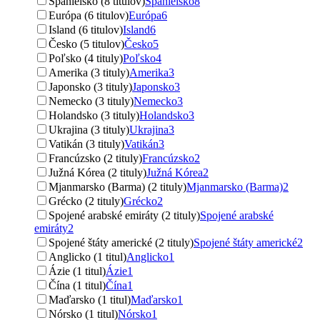
Španielsko (8 titulov)
Španielsko
8
Európa (6 titulov)
Európa
6
Island (6 titulov)
Island
6
Česko (5 titulov)
Česko
5
Poľsko (4 tituly)
Poľsko
4
Amerika (3 tituly)
Amerika
3
Japonsko (3 tituly)
Japonsko
3
Nemecko (3 tituly)
Nemecko
3
Holandsko (3 tituly)
Holandsko
3
Ukrajina (3 tituly)
Ukrajina
3
Vatikán (3 tituly)
Vatikán
3
Francúzsko (2 tituly)
Francúzsko
2
Južná Kórea (2 tituly)
Južná Kórea
2
Mjanmarsko (Barma) (2 tituly)
Mjanmarsko (Barma)
2
Grécko (2 tituly)
Grécko
2
Spojené arabské emiráty (2 tituly)
Spojené arabské
emiráty
2
Spojené štáty americké (2 tituly)
Spojené štáty americké
2
Anglicko (1 titul)
Anglicko
1
Ázie (1 titul)
Ázie
1
Čína (1 titul)
Čína
1
Maďarsko (1 titul)
Maďarsko
1
Nórsko (1 titul)
Nórsko
1