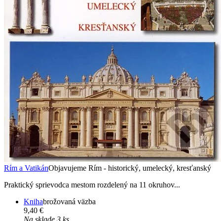
Rím a Vatikán
Objavujeme Rím - historický, umelecký, kresťanský
Praktický sprievodca mestom rozdelený na 11 okruhov...
Kniha
brožovaná väzba
9,40 €
Na sklade 3 ks