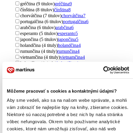
gréčtina (9 titulov)
gréčtina
9
čínština (8 titulov)
čínština
8
chorvátčina (7 titulov)
chorvátčina
7
portugalčina (6 titulov)
portugalčina
6
arabčina (6 titulov)
arabčina
6
esperanto (5 titulov)
esperanto
5
japončina (5 titulov)
japončina
5
holandčina (4 tituly)
holandčina
4
rumunčina (4 tituly)
rumunčina
4
vietnamčina (4 tituly)
vietnamčina
4
hebrejčina (4 tituly)
hebrejčina
4
fínčina (3 tituly)
fínčina
3
indonézština (3 tituly)
indonézština
3
nórčina (2 tituly)
nórčina
2
dánčina (2 tituly)
dánčina
2
Môžeme pracovať s cookies a kontaktnými údajmi?
srbčina (2 tituly)
srbčina
2
Ďalšie možnosti
Aby sme vedeli, ako sa na našom webe správate, a mohli
vám zobraziť tie najlepšie tipy na knihy, zbierame cookies.
Téma
Niektoré sú naozaj potrebné a bez nich by naša stránka
učenie (292 titulov)
učenie
292
vôbec nefungovala. Okrem toho používame analytické
angličtina (263 titulov)
angličtina
263
láska (170 titulov)
láska
170
cookies, ktoré nám umožňujú zisťovať, ako náš web