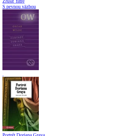
Zrušiť filtre
S pevnou väzbou
Portrét Doriana Graya