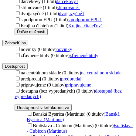
darčekový (1 titul)
darčekový
1
sfilmované (1 titul)
sfilmované
1
dvojjazyčné (1 titul)
dvojjazyčné
1
s podporou FPU (1 titul)
s podporou FPU
1
Krajina čitateľov (1 titul)
Krajina čitateľov
1
Ďalšie možnosti
Zobraziť iba
novinky (0 titulov)
novinky
zľavnené tituly (0 titulov)
zľavnené tituly
Dostupnosť
na centrálnom sklade (0 titulov)
na centrálnom sklade
predpredaj (0 titulov)
predpredaj
pripravujeme (0 titulov)
pripravujeme
dostupná (bez vypredaných) (0 titulov)
dostupná (bez
vypredaných)
Dostupnosť v kníhkupectve
Banská Bystrica (Martinus) (0 titulov)
Banská
Bystrica (Martinus)
Bratislava - Cubicon (Martinus) (0 titulov)
Bratislava
- Cubicon (Martinus)