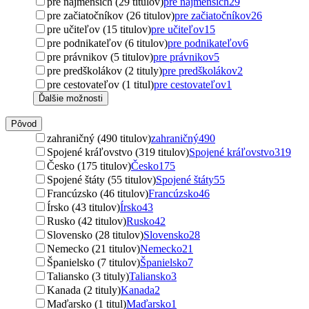
pre najmenších (29 titulov)
pre najmenších
29
pre začiatočníkov (26 titulov)
pre začiatočníkov
26
pre učiteľov (15 titulov)
pre učiteľov
15
pre podnikateľov (6 titulov)
pre podnikateľov
6
pre právnikov (5 titulov)
pre právnikov
5
pre predškolákov (2 tituly)
pre predškolákov
2
pre cestovateľov (1 titul)
pre cestovateľov
1
Ďalšie možnosti
Pôvod
zahraničný (490 titulov)
zahraničný
490
Spojené kráľovstvo (319 titulov)
Spojené kráľovstvo
319
Česko (175 titulov)
Česko
175
Spojené štáty (55 titulov)
Spojené štáty
55
Francúzsko (46 titulov)
Francúzsko
46
Írsko (43 titulov)
Írsko
43
Rusko (42 titulov)
Rusko
42
Slovensko (28 titulov)
Slovensko
28
Nemecko (21 titulov)
Nemecko
21
Španielsko (7 titulov)
Španielsko
7
Taliansko (3 tituly)
Taliansko
3
Kanada (2 tituly)
Kanada
2
Maďarsko (1 titul)
Maďarsko
1