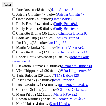
Autor
Jane Austen (48 titulov)
Jane Austen
48
Agatha Christie (47 titulov)
Agatha Christie
47
Oscar Wilde (43 titulov)
Oscar Wilde
43
Emily Brontë (41 titulov)
Emily Brontë
41
Emily Bronte (39 titulov)
Emily Bronte
39
Charlotte Brontë (36 titulov)
Charlotte Brontë
36
Ladislav Trup (34 titulov)
Ladislav Trup
34
Jan Hugo (33 titulov)
Jan Hugo
33
Martin Vokurka (32 titulov)
Martin Vokurka
32
Charlotte Bronte (32 titulov)
Charlotte Bronte
32
Robert Louis Stevenson (31 titulov)
Robert Louis
Stevenson
31
Alexandre Dumas (30 titulov)
Alexandre Dumas
30
Věra Höppnerová (30 titulov)
Věra Höppnerová
30
Táňa Balcová (29 titulov)
Táňa Balcová
29
Josef Fronek (27 titulov)
Josef Fronek
27
Jana Navrátilová (24 titulov)
Jana Navrátilová
24
Charles Dickens (22 titulov)
Charles Dickens
22
Mária Piťová (22 titulov)
Mária Piťová
22
Roman Mikuláš (22 titulov)
Roman Mikuláš
22
Karel Hais (14 titulov)
Karel Hais
14