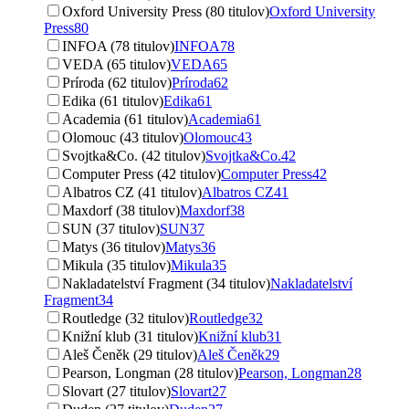
Oxford University Press (80 titulov)
Oxford University
Press
80
INFOA (78 titulov)
INFOA
78
VEDA (65 titulov)
VEDA
65
Príroda (62 titulov)
Príroda
62
Edika (61 titulov)
Edika
61
Academia (61 titulov)
Academia
61
Olomouc (43 titulov)
Olomouc
43
Svojtka&Co. (42 titulov)
Svojtka&Co.
42
Computer Press (42 titulov)
Computer Press
42
Albatros CZ (41 titulov)
Albatros CZ
41
Maxdorf (38 titulov)
Maxdorf
38
SUN (37 titulov)
SUN
37
Matys (36 titulov)
Matys
36
Mikula (35 titulov)
Mikula
35
Nakladatelství Fragment (34 titulov)
Nakladatelství
Fragment
34
Routledge (32 titulov)
Routledge
32
Knižní klub (31 titulov)
Knižní klub
31
Aleš Čeněk (29 titulov)
Aleš Čeněk
29
Pearson, Longman (28 titulov)
Pearson, Longman
28
Slovart (27 titulov)
Slovart
27