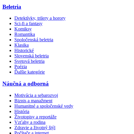
Beletria
Detektívky, trilery a horory
Sci-fi a fantasy
Komiksy
Romantika
Spoločenská beletria
Klasika
Historické
Slovenská beletria
Svetová beletria
Poézia
Ďalšie kategórie
Náučná a odborná
Motivácia a sebarozvoj
Biznis a manažment
Humanitné a spoločenské vedy
História
Životopisy a reportáže
Vzťahy a rodina
Zdravie a životný štýl
Počítače a internet