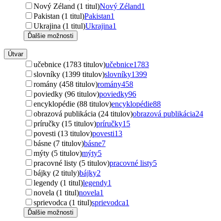
Nový Zéland (1 titul)
Nový Zéland
1
Pakistan (1 titul)
Pakistan
1
Ukrajina (1 titul)
Ukrajina
1
Ďalšie možnosti
Útvar
učebnice (1783 titulov)
učebnice
1783
slovníky (1399 titulov)
slovníky
1399
romány (458 titulov)
romány
458
poviedky (96 titulov)
poviedky
96
encyklopédie (88 titulov)
encyklopédie
88
obrazová publikácia (24 titulov)
obrazová publikácia
24
príručky (15 titulov)
príručky
15
povesti (13 titulov)
povesti
13
básne (7 titulov)
básne
7
mýty (5 titulov)
mýty
5
pracovné listy (5 titulov)
pracovné listy
5
bájky (2 tituly)
bájky
2
legendy (1 titul)
legendy
1
novela (1 titul)
novela
1
sprievodca (1 titul)
sprievodca
1
Ďalšie možnosti