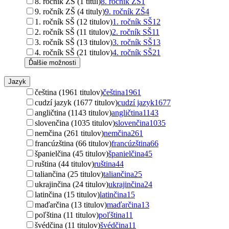
8. ročník ZŠ (1 titul)
8. ročník ZŠ
1
9. ročník ZŠ (4 tituly)
9. ročník ZŠ
4
1. ročník SŠ (12 titulov)
1. ročník SŠ
12
2. ročník SŠ (11 titulov)
2. ročník SŠ
11
3. ročník SŠ (13 titulov)
3. ročník SŠ
13
4. ročník SŠ (21 titulov)
4. ročník SŠ
21
Ďalšie možnosti
Jazyk
čeština (1961 titulov)
čeština
1961
cudzí jazyk (1677 titulov)
cudzí jazyk
1677
angličtina (1143 titulov)
angličtina
1143
slovenčina (1035 titulov)
slovenčina
1035
nemčina (261 titulov)
nemčina
261
francúzština (66 titulov)
francúzština
66
španielčina (45 titulov)
španielčina
45
ruština (44 titulov)
ruština
44
taliančina (25 titulov)
taliančina
25
ukrajinčina (24 titulov)
ukrajinčina
24
latinčina (15 titulov)
latinčina
15
maďarčina (13 titulov)
maďarčina
13
poľština (11 titulov)
poľština
11
švédčina (11 titulov)
švédčina
11