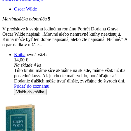
Oscar Wilde
Martinusáčka odporúča
5
V predslove k svojmu jedinému románu Portrét Doriana Graya
Oscar Wilde napísal: „Mravné alebo nemravné knihy neexistujú.
Kniha môže byť len dobre napísaná, alebo zle napísaná. Nič iné.“ A
o pár riadkov nižšie...
Kniha
pevná väzba
14,00 €
Na sklade 4 ks
Túto knihu máme síce aktuálne na sklade, máme však už iba
posledné kusy. Ak ju chcete mať rýchlo, ponáhľajte sa!
Dodanie ďalších môže trvať dlhšie, zvyčajne do štyroch dní.
Pridať do zoznamu
Vložiť do košíka