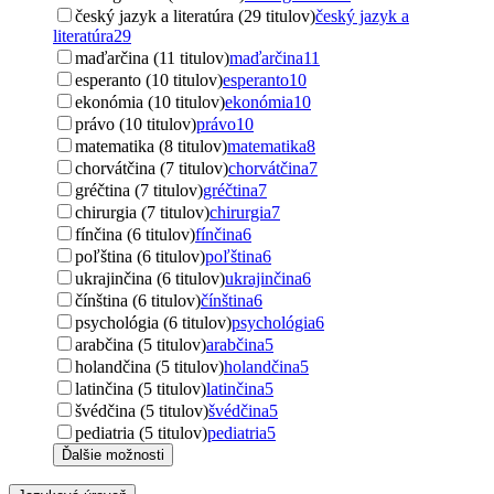
český jazyk a literatúra (29 titulov)
český jazyk a
literatúra
29
maďarčina (11 titulov)
maďarčina
11
esperanto (10 titulov)
esperanto
10
ekonómia (10 titulov)
ekonómia
10
právo (10 titulov)
právo
10
matematika (8 titulov)
matematika
8
chorvátčina (7 titulov)
chorvátčina
7
gréčtina (7 titulov)
gréčtina
7
chirurgia (7 titulov)
chirurgia
7
fínčina (6 titulov)
fínčina
6
poľština (6 titulov)
poľština
6
ukrajinčina (6 titulov)
ukrajinčina
6
čínština (6 titulov)
čínština
6
psychológia (6 titulov)
psychológia
6
arabčina (5 titulov)
arabčina
5
holandčina (5 titulov)
holandčina
5
latinčina (5 titulov)
latinčina
5
švédčina (5 titulov)
švédčina
5
pediatria (5 titulov)
pediatria
5
Ďalšie možnosti