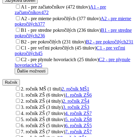
Jazyková úroveň
A1 - pre začiatočníkov (472 titulov)
A1 - pre
začiatočníkov
472
A2 - pre mierne pokročilých (377 titulov)
A2 - pre mierne
pokročilých
377
B1 - pre stredne pokročilých (236 titulov)
B1 - pre stredne
pokročilých
236
B2 - pre pokročilých (231 titulov)
B2 - pre pokročilých
231
C1 - pre veľmi pokročilých (45 titulov)
C1 - pre veľmi
pokročilých
45
C2 - pre plynule hovoriacich (25 titulov)
C2 - pre plynule
hovoriacich
25
Ďalšie možnosti
Ročník
2. ročník MŠ (1 titul)
2. ročník MŠ
1
1. ročník ZŠ (6 titulov)
1. ročník ZŠ
6
2. ročník ZŠ (4 tituly)
2. ročník ZŠ
4
3. ročník ZŠ (3 tituly)
3. ročník ZŠ
3
4. ročník ZŠ (7 titulov)
4. ročník ZŠ
7
5. ročník ZŠ (8 titulov)
5. ročník ZŠ
8
6. ročník ZŠ (5 titulov)
6. ročník ZŠ
5
7. ročník ZŠ (7 titulov)
7. ročník ZŠ
7