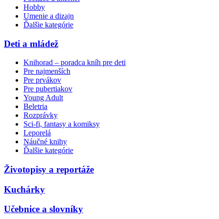
Hobby
Umenie a dizajn
Ďalšie kategórie
Deti a mládež
Knihorad – poradca kníh pre deti
Pre najmenších
Pre prvákov
Pre pubertiakov
Young Adult
Beletria
Rozprávky
Sci-fi, fantasy a komiksy
Leporelá
Náučné knihy
Ďalšie kategórie
Životopisy a reportáže
Kuchárky
Učebnice a slovníky