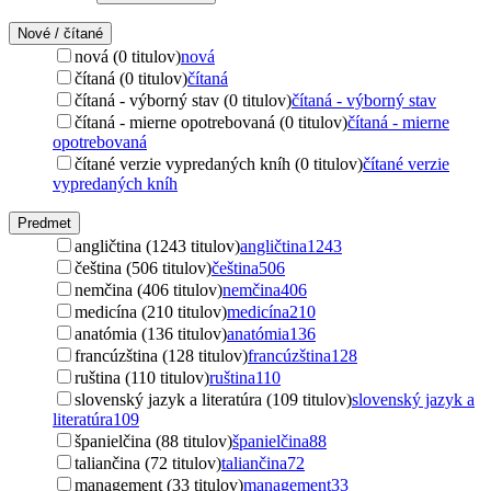
Nové / čítané
nová (0 titulov)
nová
čítaná (0 titulov)
čítaná
čítaná - výborný stav (0 titulov)
čítaná - výborný stav
čítaná - mierne opotrebovaná (0 titulov)
čítaná - mierne
opotrebovaná
čítané verzie vypredaných kníh (0 titulov)
čítané verzie
vypredaných kníh
Predmet
angličtina (1243 titulov)
angličtina
1243
čeština (506 titulov)
čeština
506
nemčina (406 titulov)
nemčina
406
medicína (210 titulov)
medicína
210
anatómia (136 titulov)
anatómia
136
francúzština (128 titulov)
francúzština
128
ruština (110 titulov)
ruština
110
slovenský jazyk a literatúra (109 titulov)
slovenský jazyk a
literatúra
109
španielčina (88 titulov)
španielčina
88
taliančina (72 titulov)
taliančina
72
management (33 titulov)
management
33