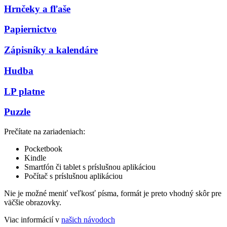
Hrnčeky a fľaše
Papiernictvo
Zápisníky a kalendáre
Hudba
LP platne
Puzzle
Prečítate na zariadeniach:
Pocketbook
Kindle
Smartfón či tablet s príslušnou aplikáciou
Počítač s príslušnou aplikáciou
Nie je možné meniť veľkosť písma, formát je preto vhodný skôr pre
väčšie obrazovky.
Viac informácií v
našich návodoch