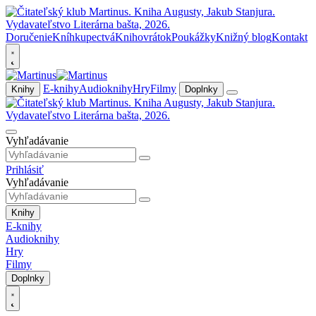
Doručenie
Kníhkupectvá
Knihovrátok
Poukážky
Knižný blog
Kontakt
E-knihy
Audioknihy
Hry
Filmy
Knihy
Doplnky
Vyhľadávanie
Prihlásiť
Vyhľadávanie
Knihy
E-knihy
Audioknihy
Hry
Filmy
Doplnky