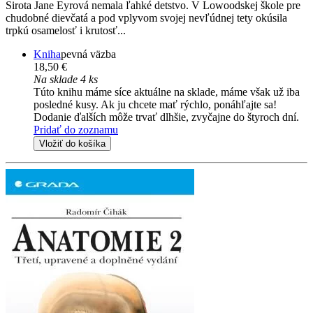
Sirota Jane Eyrová nemala ľahké detstvo. V Lowoodskej škole pre
chudobné dievčatá a pod vplyvom svojej nevľúdnej tety okúsila
trpkú osamelosť i krutosť...
Kniha
pevná väzba
18,50 €
Na sklade 4 ks
Túto knihu máme síce aktuálne na sklade, máme však už iba
posledné kusy. Ak ju chcete mať rýchlo, ponáhľajte sa!
Dodanie ďalších môže trvať dlhšie, zvyčajne do štyroch dní.
Pridať do zoznamu
Vložiť do košíka