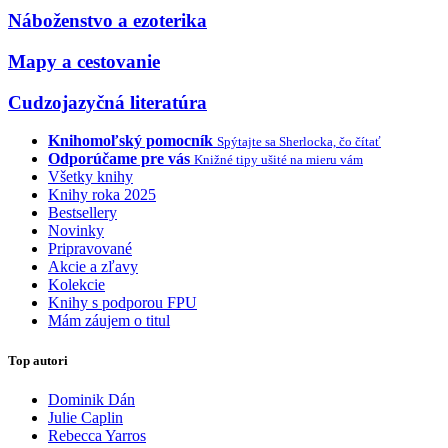
Náboženstvo a ezoterika
Mapy a cestovanie
Cudzojazyčná literatúra
Knihomoľský pomocník
Spýtajte sa Sherlocka, čo čítať
Odporúčame pre vás
Knižné tipy ušité na mieru vám
Všetky knihy
Knihy roka 2025
Bestsellery
Novinky
Pripravované
Akcie a zľavy
Kolekcie
Knihy s podporou FPU
Mám záujem o titul
Top autori
Dominik Dán
Julie Caplin
Rebecca Yarros