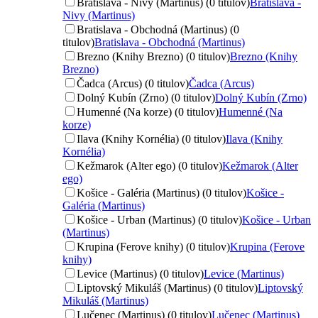
Bratislava - Nivy (Martinus) (0 titulov)
Bratislava -
Nivy (Martinus)
Bratislava - Obchodná (Martinus) (0
titulov)
Bratislava - Obchodná (Martinus)
Brezno (Knihy Brezno) (0 titulov)
Brezno (Knihy
Brezno)
Čadca (Arcus) (0 titulov)
Čadca (Arcus)
Dolný Kubín (Zrno) (0 titulov)
Dolný Kubín (Zrno)
Humenné (Na korze) (0 titulov)
Humenné (Na
korze)
Ilava (Knihy Kornélia) (0 titulov)
Ilava (Knihy
Kornélia)
Kežmarok (Alter ego) (0 titulov)
Kežmarok (Alter
ego)
Košice - Galéria (Martinus) (0 titulov)
Košice -
Galéria (Martinus)
Košice - Urban (Martinus) (0 titulov)
Košice - Urban
(Martinus)
Krupina (Ferove knihy) (0 titulov)
Krupina (Ferove
knihy)
Levice (Martinus) (0 titulov)
Levice (Martinus)
Liptovský Mikuláš (Martinus) (0 titulov)
Liptovský
Mikuláš (Martinus)
Lučenec (Martinus) (0 titulov)
Lučenec (Martinus)