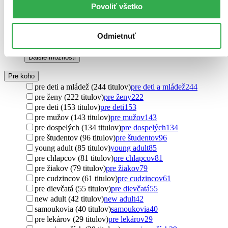
Povoliť všetko
terminológia
46
vášeň (45 titulov)
vášeň
45
krása (42 titulov)
krása
42
Odmietnuť
konverzácia (41 titulov)
konverzácia
41
omaľovánka (41 titulov)
omaľovánka
41
Ďalšie možnosti
Pre koho
pre deti a mládež (244 titulov)
pre deti a mládež
244
pre ženy (222 titulov)
pre ženy
222
pre deti (153 titulov)
pre deti
153
pre mužov (143 titulov)
pre mužov
143
pre dospelých (134 titulov)
pre dospelých
134
pre študentov (96 titulov)
pre študentov
96
young adult (85 titulov)
young adult
85
pre chlapcov (81 titulov)
pre chlapcov
81
pre žiakov (79 titulov)
pre žiakov
79
pre cudzincov (61 titulov)
pre cudzincov
61
pre dievčatá (55 titulov)
pre dievčatá
55
new adult (42 titulov)
new adult
42
samoukovia (40 titulov)
samoukovia
40
pre lekárov (29 titulov)
pre lekárov
29