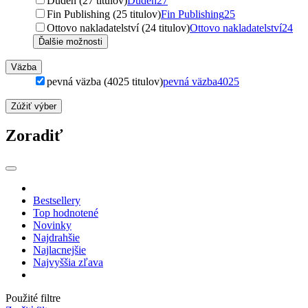
Duden (27 titulov)
Duden
27
Fin Publishing (25 titulov)
Fin Publishing
25
Ottovo nakladatelství (24 titulov)
Ottovo nakladatelství
24
Ďalšie možnosti
Väzba
pevná väzba (4025 titulov)
pevná väzba
4025
Zúžiť výber
Zoradiť
Bestsellery
Top hodnotené
Novinky
Najdrahšie
Najlacnejšie
Najvyššia zľava
Použité filtre