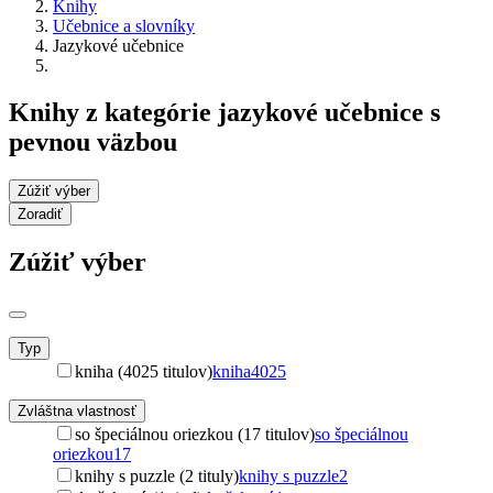
Knihy
Učebnice a slovníky
Jazykové učebnice
Knihy z kategórie jazykové učebnice s
pevnou väzbou
Zúžiť výber
Zoradiť
Zúžiť výber
Typ
kniha (4025 titulov)
kniha
4025
Zvláštna vlastnosť
so špeciálnou oriezkou (17 titulov)
so špeciálnou
oriezkou
17
knihy s puzzle (2 tituly)
knihy s puzzle
2