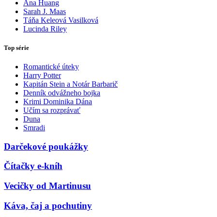
Ana Huang
Sarah J. Maas
Táňa Keleová Vasilková
Lucinda Riley
Top série
Romantické úteky
Harry Potter
Kapitán Stein a Notár Barbarič
Denník odvážneho bojka
Krimi Dominika Dána
Učím sa rozprávať
Duna
Smradi
Darčekové poukážky
Čítačky e-kníh
Vecičky od Martinusu
Káva, čaj a pochutiny