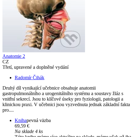
Anatomie 2
CZ
Třetí, upravené a doplněné vydání
Radomír Čihák
Druhý díl vynikající učebnice obsahuje anatomii
gastropulmonálního a urogenitálního systému a soustavy žláz s
vnitřní sekrecí. Jsou to klíčové úseky pro fyziologii, patologii a
klinickou praxi. V učebnici jsou vyzvednuta jednak základní fakta
pro....
Kniha
pevná väzba
69,59 €
Na sklade 4 ks
Túto knihu máme síce aktuálne na sklade, máme však už iba