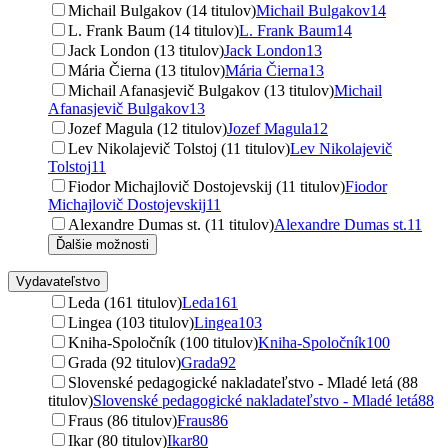
Michail Bulgakov (14 titulov)
Michail Bulgakov
14
L. Frank Baum (14 titulov)
L. Frank Baum
14
Jack London (13 titulov)
Jack London
13
Mária Čierna (13 titulov)
Mária Čierna
13
Michail Afanasjevič Bulgakov (13 titulov)
Michail
Afanasjevič Bulgakov
13
Jozef Magula (12 titulov)
Jozef Magula
12
Lev Nikolajevič Tolstoj (11 titulov)
Lev Nikolajevič
Tolstoj
11
Fiodor Michajlovič Dostojevskij (11 titulov)
Fiodor
Michajlovič Dostojevskij
11
Alexandre Dumas st. (11 titulov)
Alexandre Dumas st.
11
Ďalšie možnosti
Vydavateľstvo
Leda (161 titulov)
Leda
161
Lingea (103 titulov)
Lingea
103
Kniha-Spoločník (100 titulov)
Kniha-Spoločník
100
Grada (92 titulov)
Grada
92
Slovenské pedagogické nakladateľstvo - Mladé letá (88
titulov)
Slovenské pedagogické nakladateľstvo - Mladé letá
88
Fraus (86 titulov)
Fraus
86
Ikar (80 titulov)
Ikar
80