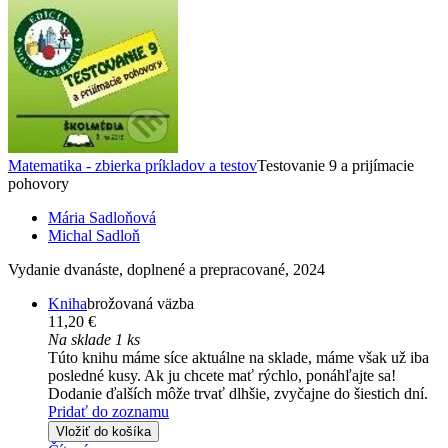
Matematika - zbierka príkladov a testov
Testovanie 9 a prijímacie
pohovory
Mária Sadloňová
Michal Sadloň
Vydanie dvanáste, doplnené a prepracované, 2024
Kniha
brožovaná väzba
11,20 €
Na sklade 1 ks
Túto knihu máme síce aktuálne na sklade, máme však už iba
posledné kusy. Ak ju chcete mať rýchlo, ponáhľajte sa!
Dodanie ďalších môže trvať dlhšie, zvyčajne do šiestich dní.
Pridať do zoznamu
Vložiť do košíka