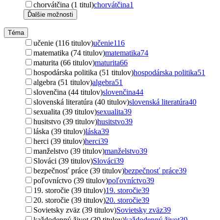
chorvátčina (1 titul)
chorvátčina
1
Ďalšie možnosti
Téma
učenie (116 titulov)
učenie
116
matematika (74 titulov)
matematika
74
maturita (66 titulov)
maturita
66
hospodárska politika (51 titulov)
hospodárska politika
51
algebra (51 titulov)
algebra
51
slovenčina (44 titulov)
slovenčina
44
slovenská literatúra (40 titulov)
slovenská literatúra
40
sexualita (39 titulov)
sexualita
39
husitstvo (39 titulov)
husitstvo
39
láska (39 titulov)
láska
39
herci (39 titulov)
herci
39
manželstvo (39 titulov)
manželstvo
39
Slováci (39 titulov)
Slováci
39
bezpečnosť práce (39 titulov)
bezpečnosť práce
39
poľovníctvo (39 titulov)
poľovníctvo
39
19. storočie (39 titulov)
19. storočie
39
20. storočie (39 titulov)
20. storočie
39
Sovietsky zväz (39 titulov)
Sovietsky zväz
39
každodenný život (39 titulov)
každodenný život
39