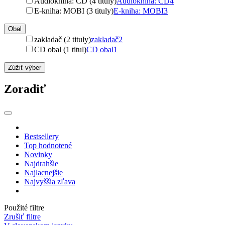
Audiokniha: CD (4 tituly)
Audiokniha: CD
4
E-kniha: MOBI (3 tituly)
E-kniha: MOBI
3
Obal
zakladač (2 tituly)
zakladač
2
CD obal (1 titul)
CD obal
1
Zúžiť výber
Zoradiť
Bestsellery
Top hodnotené
Novinky
Najdrahšie
Najlacnejšie
Najvyššia zľava
Použité filtre
Zrušiť filtre