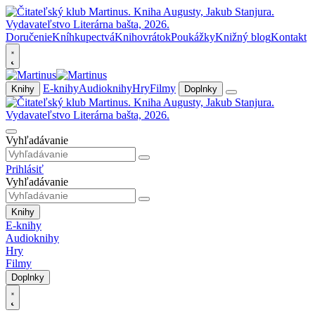
Doručenie
Kníhkupectvá
Knihovrátok
Poukážky
Knižný blog
Kontakt
E-knihy
Audioknihy
Hry
Filmy
Knihy
Doplnky
Vyhľadávanie
Prihlásiť
Vyhľadávanie
Knihy
E-knihy
Audioknihy
Hry
Filmy
Doplnky