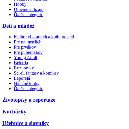
Hobby
Umenie a dizajn
Ďalšie kategórie
Deti a mládež
Knihorad – poradca kníh pre deti
Pre najmenších
Pre prvákov
Pre pubertiakov
Young Adult
Beletria
Rozprávky
Sci-fi, fantasy a komiksy
Leporelá
Náučné knihy
Ďalšie kategórie
Životopisy a reportáže
Kuchárky
Učebnice a slovníky