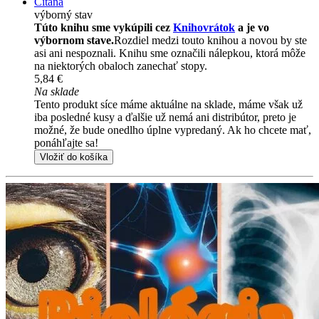
Čítaná
výborný stav
Túto knihu sme vykúpili cez
Knihovrátok
a je vo
výbornom stave.
Rozdiel medzi touto knihou a novou by ste
asi ani nespoznali. Knihu sme označili nálepkou, ktorá môže
na niektorých obaloch zanechať stopy.
5,84 €
Na sklade
Tento produkt síce máme aktuálne na sklade, máme však už
iba posledné kusy a ďalšie už nemá ani distribútor, preto je
možné, že bude onedlho úplne vypredaný. Ak ho chcete mať,
ponáhľajte sa!
Vložiť do košíka