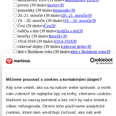
povery (39 titulov)
povery
39
pranostiky (39 titulov)
pranostiky
39
20.-21. storočie (39 titulov)
20.-21. storočie
39
19. - 20. storočie (39 titulov)
19. - 20. storočie
39
Česi (39 titulov)
Česi
39
rodičia a deti (39 titulov)
rodičia a deti
39
herečky (39 titulov)
herečky
39
1914-1918 (39 titulov)
1914-1918
39
cirkevné dejiny (39 titulov)
cirkevné dejiny
39
deti v školskom veku (39 titulov)
deti v školskom veku
39
kresťanská výchova (39 titulov)
kresťanská výchova
39
Ďalšie možnosti
Pre koho
pre študentov (423 titulov)
pre študentov
423
Môžeme pracovať s cookies a kontaktnými údajmi?
pre žiakov (189 titulov)
pre žiakov
189
pre učiteľov (20 titulov)
pre učiteľov
20
Aby sme vedeli, ako sa na našom webe správate, a mohli
pre podnikateľov (7 titulov)
pre podnikateľov
7
vám zobraziť tie najlepšie tipy na knihy, zbierame cookies.
pre deti a mládež (5 titulov)
pre deti a mládež
5
Niektoré sú naozaj potrebné a bez nich by naša stránka
pre dospelých (4 tituly)
pre dospelých
4
vôbec nefungovala. Okrem toho používame analytické
pre chlapcov (2 tituly)
pre chlapcov
2
cookies, ktoré nám umožňujú zisťovať, ako náš web
pre ženy (2 tituly)
pre ženy
2