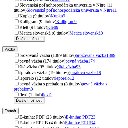
Slovenská poľnohospodárska univerzita v Nitre (11
titulov)
Slovenská poľnohospodárska univerzita v Nitre
11
Kupka (9 titulov)
Kupka
9
Kalligram (9 titulov)
Kalligram
9
Klett (9 titulov)
Klett
9
Matica slovenská (8 titulov)
Matica slovenská
8
Ďalšie možnosti
Väzba
brožovaná väzba (1389 titulov)
brožovaná väzba
1389
pevná väzba (174 titulov)
pevná väzba
174
šitá väzba (95 titulov)
šitá väzba
95
špirálová väzba (19 titulov)
špirálová väzba
19
leporelo (12 titulov)
leporelo
12
pevná väzba s prebalom (8 titulov)
pevná väzba s
prebalom
8
flexi (1 titul)
flexi
1
Ďalšie možnosti
Formát
E-kniha: PDF (23 titulov)
E-kniha: PDF
23
E-kniha: EPUB (4 tituly)
E-kniha: EPUB
4