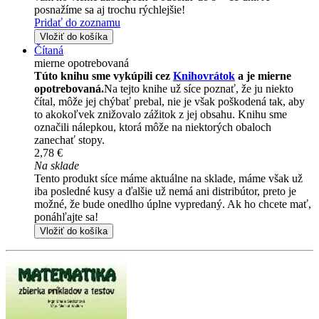
posnažíme sa aj trochu rýchlejšie!
Pridať do zoznamu
Vložiť do košíka
Čítaná
mierne opotrebovaná
Túto knihu sme vykúpili cez
Knihovrátok
a je mierne
opotrebovaná.
Na tejto knihe už síce poznať, že ju niekto
čítal, môže jej chýbať prebal, nie je však poškodená tak, aby
to akokoľvek znižovalo zážitok z jej obsahu. Knihu sme
označili nálepkou, ktorá môže na niektorých obaloch
zanechať stopy.
2,78 €
Na sklade
Tento produkt síce máme aktuálne na sklade, máme však už
iba posledné kusy a ďalšie už nemá ani distribútor, preto je
možné, že bude onedlho úplne vypredaný. Ak ho chcete mať,
ponáhľajte sa!
Vložiť do košíka