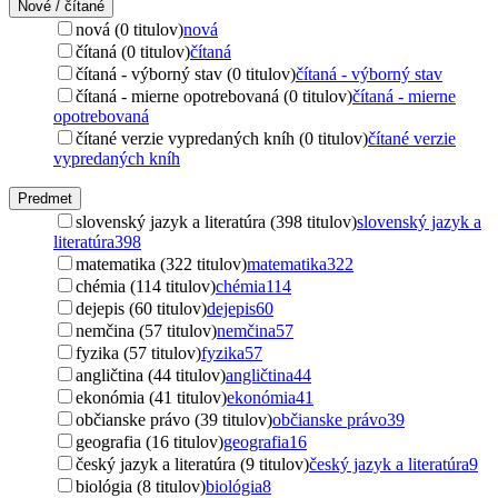
Nové / čítané
nová (0 titulov)
nová
čítaná (0 titulov)
čítaná
čítaná - výborný stav (0 titulov)
čítaná - výborný stav
čítaná - mierne opotrebovaná (0 titulov)
čítaná - mierne
opotrebovaná
čítané verzie vypredaných kníh (0 titulov)
čítané verzie
vypredaných kníh
Predmet
slovenský jazyk a literatúra (398 titulov)
slovenský jazyk a
literatúra
398
matematika (322 titulov)
matematika
322
chémia (114 titulov)
chémia
114
dejepis (60 titulov)
dejepis
60
nemčina (57 titulov)
nemčina
57
fyzika (57 titulov)
fyzika
57
angličtina (44 titulov)
angličtina
44
ekonómia (41 titulov)
ekonómia
41
občianske právo (39 titulov)
občianske právo
39
geografia (16 titulov)
geografia
16
český jazyk a literatúra (9 titulov)
český jazyk a literatúra
9
biológia (8 titulov)
biológia
8