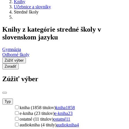
Knihy
Učebnice a slovníky
Stredné školy
Knihy z kategórie stredné školy v
slovenskom jazyku
Gymnázia
Odborné školy
Zúžiť výber
Zoradiť
Zúžiť výber
Typ
kniha (1858 titulov)
kniha
1858
e-kniha (23 titulov)
e-kniha
23
ostatné (11 titulov)
ostatné
11
audiokniha (4 tituly)
audiokniha
4