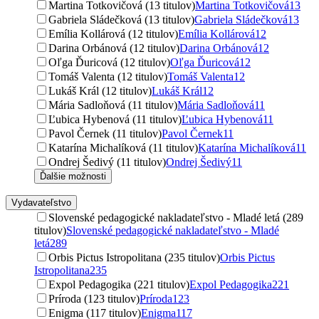
Martina Totkovičová (13 titulov)
Martina Totkovičová
13
Gabriela Sládečková (13 titulov)
Gabriela Sládečková
13
Emília Kollárová (12 titulov)
Emília Kollárová
12
Darina Orbánová (12 titulov)
Darina Orbánová
12
Oľga Ďuricová (12 titulov)
Oľga Ďuricová
12
Tomáš Valenta (12 titulov)
Tomáš Valenta
12
Lukáš Král (12 titulov)
Lukáš Král
12
Mária Sadloňová (11 titulov)
Mária Sadloňová
11
Ľubica Hybenová (11 titulov)
Ľubica Hybenová
11
Pavol Černek (11 titulov)
Pavol Černek
11
Katarína Michalíková (11 titulov)
Katarína Michalíková
11
Ondrej Šedivý (11 titulov)
Ondrej Šedivý
11
Ďalšie možnosti
Vydavateľstvo
Slovenské pedagogické nakladateľstvo - Mladé letá (289
titulov)
Slovenské pedagogické nakladateľstvo - Mladé
letá
289
Orbis Pictus Istropolitana (235 titulov)
Orbis Pictus
Istropolitana
235
Expol Pedagogika (221 titulov)
Expol Pedagogika
221
Príroda (123 titulov)
Príroda
123
Enigma (117 titulov)
Enigma
117