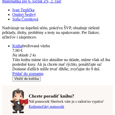
Matematika pre 6. ročník ZŠ, 2. časť
Ivan Teplička
Ondrej Šedivý
Soňa Čeretková
Nadväzuje na úspešnú sériu, pokrýva ŠVP, obsahuje riešené
príklady, úlohy, problémy a testy na opakovanie. Pre žiakov,
učiteľov i záujemcov.
Kniha
brožovaná väzba
7,90 €
Na sklade 2 ks
Túto knihu máme síce aktuálne na sklade, máme však už iba
posledné kusy. Ak ju chcete mať rýchlo, ponáhľajte sa!
Dodanie ďalších môže trvať dlhšie, zvyčajne do 9 dní.
Pridať do zoznamu
Vložiť do košíka
Chcete poradiť knihu?
Náš pomocník Sherlock vám ju s radosťou vypátra!
Knihomoľský pomocník