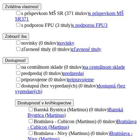
Zvláštna vlastnosť
s príspevkom MŠ SR (371 titulov)
s príspevkom MŠ
SR
371
s podporou FPU (3 tituly)
s podporou FPU
3
Zobraziť iba
novinky (0 titulov)
novinky
zľavnené tituly (0 titulov)
zľavnené tituly
Dostupnosť
na centrálnom sklade (0 titulov)
na centrálnom sklade
predpredaj (0 titulov)
predpredaj
pripravujeme (0 titulov)
pripravujeme
dostupná (bez vypredaných) (0 titulov)
dostupná (bez
vypredaných)
Dostupnosť v kníhkupectve
Banská Bystrica (Martinus) (0 titulov)
Banská
Bystrica (Martinus)
Bratislava - Cubicon (Martinus) (0 titulov)
Bratislava
- Cubicon (Martinus)
Bratislava - Nivy (Martinus) (0 titulov)
Bratislava -
Nivy (Martinus)