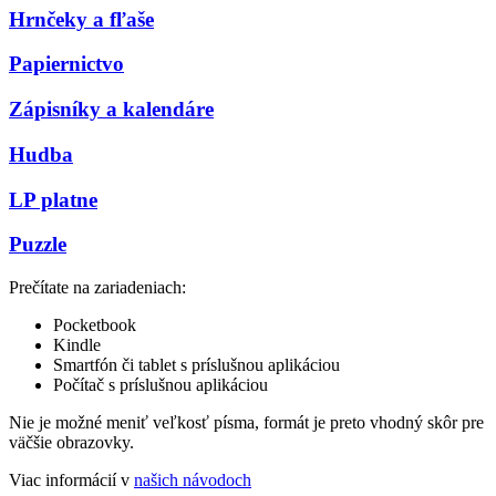
Hrnčeky a fľaše
Papiernictvo
Zápisníky a kalendáre
Hudba
LP platne
Puzzle
Prečítate na zariadeniach:
Pocketbook
Kindle
Smartfón či tablet s príslušnou aplikáciou
Počítač s príslušnou aplikáciou
Nie je možné meniť veľkosť písma, formát je preto vhodný skôr pre
väčšie obrazovky.
Viac informácií v
našich návodoch