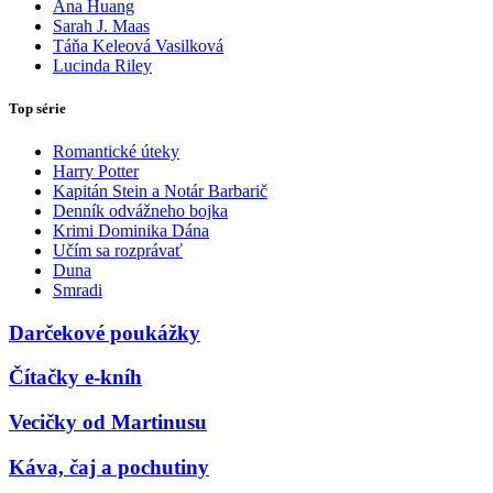
Ana Huang
Sarah J. Maas
Táňa Keleová Vasilková
Lucinda Riley
Top série
Romantické úteky
Harry Potter
Kapitán Stein a Notár Barbarič
Denník odvážneho bojka
Krimi Dominika Dána
Učím sa rozprávať
Duna
Smradi
Darčekové poukážky
Čítačky e-kníh
Vecičky od Martinusu
Káva, čaj a pochutiny