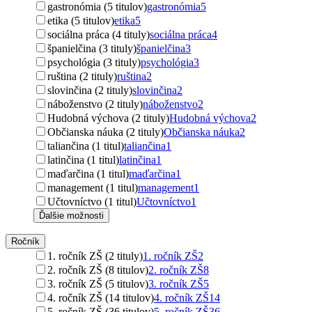
gastronómia (5 titulov)
gastronómia
5
etika (5 titulov)
etika
5
sociálna práca (4 tituly)
sociálna práca
4
španielčina (3 tituly)
španielčina
3
psychológia (3 tituly)
psychológia
3
ruština (2 tituly)
ruština
2
slovinčina (2 tituly)
slovinčina
2
náboženstvo (2 tituly)
náboženstvo
2
Hudobná výchova (2 tituly)
Hudobná výchova
2
Občianska náuka (2 tituly)
Občianska náuka
2
taliančina (1 titul)
taliančina
1
latinčina (1 titul)
latinčina
1
maďarčina (1 titul)
maďarčina
1
management (1 titul)
management
1
Učtovníctvo (1 titul)
Učtovníctvo
1
Ďalšie možnosti
Ročník
1. ročník ZŠ (2 tituly)
1. ročník ZŠ
2
2. ročník ZŠ (8 titulov)
2. ročník ZŠ
8
3. ročník ZŠ (5 titulov)
3. ročník ZŠ
5
4. ročník ZŠ (14 titulov)
4. ročník ZŠ
14
5. ročník ZŠ (36 titulov)
5. ročník ZŠ
36