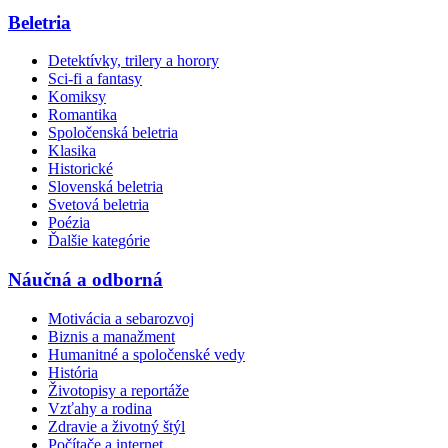
Beletria
Detektívky, trilery a horory
Sci-fi a fantasy
Komiksy
Romantika
Spoločenská beletria
Klasika
Historické
Slovenská beletria
Svetová beletria
Poézia
Ďalšie kategórie
Náučná a odborná
Motivácia a sebarozvoj
Biznis a manažment
Humanitné a spoločenské vedy
História
Životopisy a reportáže
Vzťahy a rodina
Zdravie a životný štýl
Počítače a internet