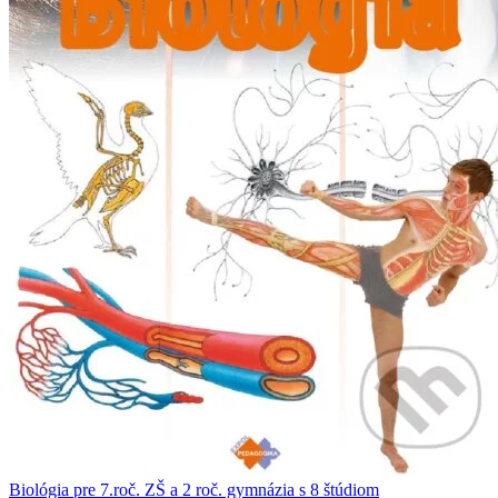
Biológia pre 7.roč. ZŠ a 2 roč. gymnázia s 8 štúdiom