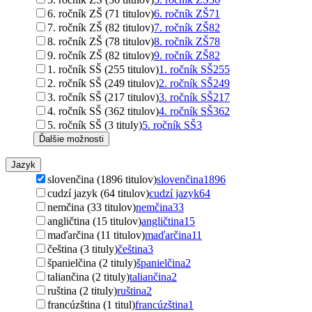
6. ročník ZŠ (71 titulov)
6. ročník ZŠ
71
7. ročník ZŠ (82 titulov)
7. ročník ZŠ
82
8. ročník ZŠ (78 titulov)
8. ročník ZŠ
78
9. ročník ZŠ (82 titulov)
9. ročník ZŠ
82
1. ročník SŠ (255 titulov)
1. ročník SŠ
255
2. ročník SŠ (249 titulov)
2. ročník SŠ
249
3. ročník SŠ (217 titulov)
3. ročník SŠ
217
4. ročník SŠ (362 titulov)
4. ročník SŠ
362
5. ročník SŠ (3 tituly)
5. ročník SŠ
3
Ďalšie možnosti
Jazyk
slovenčina (1896 titulov)
slovenčina
1896
cudzí jazyk (64 titulov)
cudzí jazyk
64
nemčina (33 titulov)
nemčina
33
angličtina (15 titulov)
angličtina
15
maďarčina (11 titulov)
maďarčina
11
čeština (3 tituly)
čeština
3
španielčina (2 tituly)
španielčina
2
taliančina (2 tituly)
taliančina
2
ruština (2 tituly)
ruština
2
francúzština (1 titul)
francúzština
1