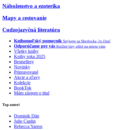
Náboženstvo a ezoterika
Mapy a cestovanie
Cudzojazyčná literatúra
Knihomoľský pomocník
Spýtajte sa Sherlocka, čo čítať
Odporúčame pre vás
Knižné tipy ušité na mieru vám
Všetky knihy
Knihy roka 2025
Bestsellery
Novinky
Pripravované
Akcie a zľavy
Kolekcie
BookTok
Mám záujem o titul
Top autori
Dominik Dán
Julie Caplin
Rebecca Yarros