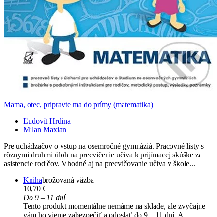
Mama, otec, pripravte ma do prímy (matematika)
Ľudovít Hrdina
Milan Maxian
Pre uchádzačov o vstup na osemročné gymnáziá. Pracovné listy s
rôznymi druhmi úloh na precvičenie učiva k prijímacej skúške za
asistencie rodičov. Vhodné aj na precvičovanie učiva v škole...
Kniha
brožovaná väzba
10,70 €
Do 9 – 11 dní
Tento produkt momentálne nemáme na sklade, ale zvyčajne
vám ho vieme zabezpečiť a odoslať do 9 – 11 dní. A