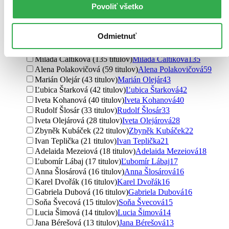
Povoliť všetko
encyklopédie (4 tituly)
encyklopédie
4
poviedky (3 tituly)
poviedky
3
Ďalšie možnosti
Odmietnuť
Autor
Milada Caltíková (135 titulov)
Milada Caltíková
135
Alena Polakovičová (59 titulov)
Alena Polakovičová
59
Marián Olejár (43 titulov)
Marián Olejár
43
Ľubica Štarková (42 titulov)
Ľubica Štarková
42
Iveta Kohanová (40 titulov)
Iveta Kohanová
40
Rudolf Šlosár (33 titulov)
Rudolf Šlosár
33
Iveta Olejárová (28 titulov)
Iveta Olejárová
28
Zbyněk Kubáček (22 titulov)
Zbyněk Kubáček
22
Ivan Teplička (21 titulov)
Ivan Teplička
21
Adelaida Mezeiová (18 titulov)
Adelaida Mezeiová
18
Ľubomír Lábaj (17 titulov)
Ľubomír Lábaj
17
Anna Šlosárová (16 titulov)
Anna Šlosárová
16
Karel Dvořák (16 titulov)
Karel Dvořák
16
Gabriela Dubová (16 titulov)
Gabriela Dubová
16
Soňa Švecová (15 titulov)
Soňa Švecová
15
Lucia Šimová (14 titulov)
Lucia Šimová
14
Jana Bérešová (13 titulov)
Jana Bérešová
13