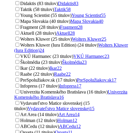
Didaktis (83 titulov)
Didaktis
83
Taktik (58 titulov)
Taktik
58
Young Scientist (55 titulov)
Young Scientist
55
Mapa Slovakia (40 titulov)
Mapa Slovakia
40
Fragment (28 titulov)
Fragment
28
Aktuell (28 titulov)
Aktuell
28
Wolters Kluwer (25 titulov)
Wolters Kluwer
25
Wolters Kluwer (Iura Edition) (24 titulov)
Wolters Kluwer
(Iura Edition)
24
VKÚ Harmanec (23 titulov)
VKÚ Harmanec
23
Školmédia (23 titulov)
Školmédia
23
Ikar (22 titulov)
Ikar
22
Raabe (22 titulov)
Raabe
22
PreSpolužiakov.sk (17 titulov)
PreSpolužiakov.sk
17
Infopress (17 titulov)
Infopress
17
Univerzita Komenského Bratislava (16 titulov)
Univerzita
Komenského Bratislava
16
Vydavateľstvo Matice slovenskej (15
titulov)
Vydavateľstvo Matice slovenskej
15
Art Area (14 titulov)
Art Area
14
Holman (12 titulov)
Holman
12
ABCedu (12 titulov)
ABCedu
12
Osveta (11 titulov)
Osveta
11