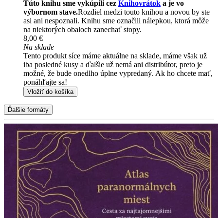
Túto knihu sme vykúpili cez
Knihovrátok
a je vo
výbornom stave.
Rozdiel medzi touto knihou a novou by ste
asi ani nespoznali. Knihu sme označili nálepkou, ktorá môže
na niektorých obaloch zanechať stopy.
8,00 €
Na sklade
Tento produkt síce máme aktuálne na sklade, máme však už
iba posledné kusy a ďalšie už nemá ani distribútor, preto je
možné, že bude onedlho úplne vypredaný. Ak ho chcete mať,
ponáhľajte sa!
Vložiť do košíka
Ďalšie formáty