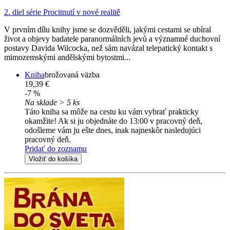
2. diel série
Procitnutí v nové realitě
V prvním dílu knihy jsme se dozvěděli, jakými cestami se ubíral
život a objevy badatele paranormálních jevů a významné duchovní
postavy Davida Wilcocka, než sám navázal telepatický kontakt s
mimozemskými andělskými bytostmi...
Kniha
brožovaná väzba
19,39 €
-7 %
Na sklade > 5 ks
Táto kniha sa môže na cestu ku vám vybrať prakticky
okamžite! Ak si ju objednáte do 13:00 v pracovný deň,
odošleme vám ju ešte dnes, inak najneskôr nasledujúci
pracovný deň.
Pridať do zoznamu
Vložiť do košíka