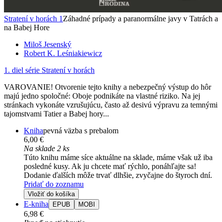
Stratení v horách 1
Záhadné prípady a paranormálne javy v Tatrách a
na Babej Hore
Miloš Jesenský
Robert K. Leśniakiewicz
1. diel série
Stratení v horách
VAROVANIE! Otvorenie tejto knihy a nebezpečný výstup do hôr
majú jedno spoločné: Oboje podnikáte na vlastné riziko. Na jej
stránkach vykonáte vzrušujúcu, často až desivú výpravu za temnými
tajomstvami Tatier a Babej hory...
Kniha
pevná väzba s prebalom
6,00 €
Na sklade 2 ks
Túto knihu máme síce aktuálne na sklade, máme však už iba
posledné kusy. Ak ju chcete mať rýchlo, ponáhľajte sa!
Dodanie ďalších môže trvať dlhšie, zvyčajne do štyroch dní.
Pridať do zoznamu
Vložiť do košíka
E-kniha
EPUB
MOBI
6,98 €