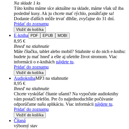
Na sklade 1 ks
Túto knihu máme síce aktuálne na sklade, máme však už iba
posledné kusy. Ak ju chcete mať rýchlo, ponáhľajte sa!
Dodanie ďalších môže trvať dlhšie, zvyčajne do 31 dní.
Pridať do zoznamu
Vložiť do košíka
E-kniha
PDF
EPUB
MOBI
8,95 €
Ihneď na stiahnutie
Máte čítačku, tablet alebo mobil? Stiahnite si do nich e-knihu:
budete ju mať hneď a ešte aj ušetríte život stromom. Viac
informácii o e-knihách
nájdete tu
.
Pridať do zoznamu
Vložiť do košíka
Audiokniha
MP3 na stiahnutie
8,95 €
Ihneď na stiahnutie
Chcete vyskúšať čítanie ušami? Na vypočutie audioknihy
vám postačí telefón. Pre čo najjednoduchšie počúvanie
odporúčame našu aplikáciu. Viac informácii
nájdete tu
.
Pridať do zoznamu
Vložiť do košíka
Čítaná
výborný stav