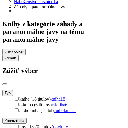
Náboženstvo a ezoterika
Záhady a paranormálne javy
Knihy z kategórie záhady a
paranormálne javy na tému
paranormálne javy
Zúžiť výber
Zoradiť
Zúžiť výber
Typ
kniha (18 titulov)
kniha
18
e-kniha (6 titulov)
e-kniha
6
audiokniha (1 titul)
audiokniha
1
Zobraziť iba
novinky (0 titulov)
novinky