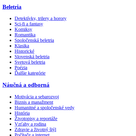
Beletria
Detektívky, trilery a horory
Sci-fi a fantasy
Komiksy
Romantika
Spoločenská beletria
Klasika
Historické
Slovenská beletria
Svetová beletria
Poézia
Ďalšie kategórie
Náučná a odborná
Motivácia a sebarozvoj
Biznis a manažment
Humanitné a spoločenské vedy
História
Životopisy a reportáže
Vzťahy a rodina
Zdravie a životný štýl
Počítače a internet