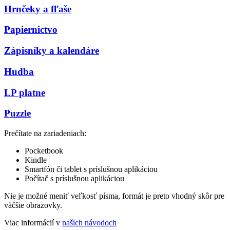
Hrnčeky a fľaše
Papiernictvo
Zápisníky a kalendáre
Hudba
LP platne
Puzzle
Prečítate na zariadeniach:
Pocketbook
Kindle
Smartfón či tablet s príslušnou aplikáciou
Počítač s príslušnou aplikáciou
Nie je možné meniť veľkosť písma, formát je preto vhodný skôr pre
väčšie obrazovky.
Viac informácií v
našich návodoch