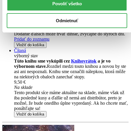
Povoliť všetko
Kniha
pevná väzba
13,40 €
Na sklade 1 ks
Odmietnuť
Túto knihu máme síce aktuálne na sklade, máme však už iba
posledné kusy. Ak ju chcete mať rýchlo, ponáhľajte sa!
Dodanie ďalších môže trvať dlhšie, zvyčajne do štyroch dní.
Pridať do zoznamu
Vložiť do košíka
Čítaná
výborný stav
Túto knihu sme vykúpili cez
Knihovrátok
a je vo
výbornom stave.
Rozdiel medzi touto knihou a novou by ste
asi ani nespoznali. Knihu sme označili nálepkou, ktorá môže
na niektorých obaloch zanechať stopy.
9,50 €
Na sklade
Tento produkt síce máme aktuálne na sklade, máme však už
iba posledné kusy a ďalšie už nemá ani distribútor, preto je
možné, že bude onedlho úplne vypredaný. Ak ho chcete mať,
ponáhľajte sa!
Vložiť do košíka