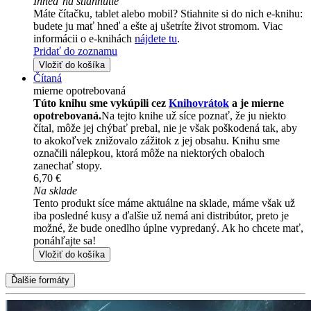
Ihneď na stiahnutie
Máte čítačku, tablet alebo mobil? Stiahnite si do nich e-knihu:
budete ju mať hneď a ešte aj ušetríte život stromom. Viac
informácii o e-knihách
nájdete tu
.
Pridať do zoznamu
Vložiť do košíka
Čítaná
mierne opotrebovaná
Túto knihu sme vykúpili cez
Knihovrátok
a je mierne
opotrebovaná.
Na tejto knihe už síce poznať, že ju niekto
čítal, môže jej chýbať prebal, nie je však poškodená tak, aby
to akokoľvek znižovalo zážitok z jej obsahu. Knihu sme
označili nálepkou, ktorá môže na niektorých obaloch
zanechať stopy.
6,70 €
Na sklade
Tento produkt síce máme aktuálne na sklade, máme však už
iba posledné kusy a ďalšie už nemá ani distribútor, preto je
možné, že bude onedlho úplne vypredaný. Ak ho chcete mať,
ponáhľajte sa!
Vložiť do košíka
Ďalšie formáty