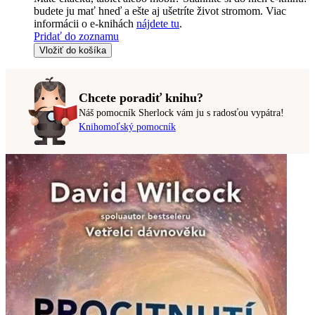
budete ju mať hneď a ešte aj ušetríte život stromom. Viac
informácii o e-knihách
nájdete tu
.
Pridať do zoznamu
Vložiť do košíka
Chcete poradiť knihu?
Náš pomocník Sherlock vám ju s radosťou vypátra!
Knihomoľský pomocník