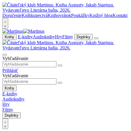
Doručenie
Kníhkupectvá
Knihovrátok
Poukážky
Knižný blog
Kontakt
E-knihy
Audioknihy
Hry
Filmy
Knihy
Doplnky
Vyhľadávanie
Prihlásiť
Vyhľadávanie
Knihy
E-knihy
Audioknihy
Hry
Filmy
Doplnky