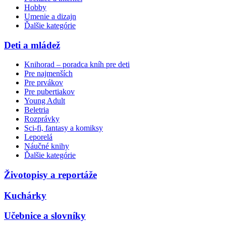
Hobby
Umenie a dizajn
Ďalšie kategórie
Deti a mládež
Knihorad – poradca kníh pre deti
Pre najmenších
Pre prvákov
Pre pubertiakov
Young Adult
Beletria
Rozprávky
Sci-fi, fantasy a komiksy
Leporelá
Náučné knihy
Ďalšie kategórie
Životopisy a reportáže
Kuchárky
Učebnice a slovníky