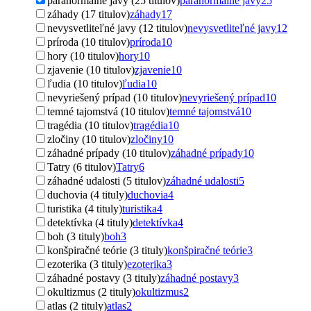
paranormálne javy (25 titulov)
paranormálne javy
25
záhady (17 titulov)
záhady
17
nevysvetliteľné javy (12 titulov)
nevysvetliteľné javy
12
príroda (10 titulov)
príroda
10
hory (10 titulov)
hory
10
zjavenie (10 titulov)
zjavenie
10
ľudia (10 titulov)
ľudia
10
nevyriešený prípad (10 titulov)
nevyriešený prípad
10
temné tajomstvá (10 titulov)
temné tajomstvá
10
tragédia (10 titulov)
tragédia
10
zločiny (10 titulov)
zločiny
10
záhadné prípady (10 titulov)
záhadné prípady
10
Tatry (6 titulov)
Tatry
6
záhadné udalosti (5 titulov)
záhadné udalosti
5
duchovia (4 tituly)
duchovia
4
turistika (4 tituly)
turistika
4
detektívka (4 tituly)
detektívka
4
boh (3 tituly)
boh
3
konšpiračné teórie (3 tituly)
konšpiračné teórie
3
ezoterika (3 tituly)
ezoterika
3
záhadné postavy (3 tituly)
záhadné postavy
3
okultizmus (2 tituly)
okultizmus
2
atlas (2 tituly)
atlas
2