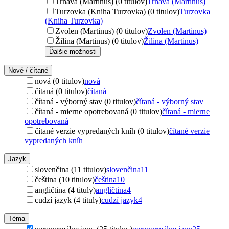
Trnava (Martinus) (0 titulov)
Trnava (Martinus)
Turzovka (Kniha Turzovka) (0 titulov)
Turzovka
(Kniha Turzovka)
Zvolen (Martinus) (0 titulov)
Zvolen (Martinus)
Žilina (Martinus) (0 titulov)
Žilina (Martinus)
Ďalšie možnosti
Nové / čítané
nová (0 titulov)
nová
čítaná (0 titulov)
čítaná
čítaná - výborný stav (0 titulov)
čítaná - výborný stav
čítaná - mierne opotrebovaná (0 titulov)
čítaná - mierne
opotrebovaná
čítané verzie vypredaných kníh (0 titulov)
čítané verzie
vypredaných kníh
Jazyk
slovenčina (11 titulov)
slovenčina
11
čeština (10 titulov)
čeština
10
angličtina (4 tituly)
angličtina
4
cudzí jazyk (4 tituly)
cudzí jazyk
4
Téma