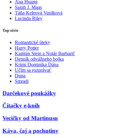
Ana Huang
Sarah J. Maas
Táňa Keleová Vasilková
Lucinda Riley
Top série
Romantické úteky
Harry Potter
Kapitán Stein a Notár Barbarič
Denník odvážneho bojka
Krimi Dominika Dána
Učím sa rozprávať
Duna
Smradi
Darčekové poukážky
Čítačky e-kníh
Vecičky od Martinusu
Káva, čaj a pochutiny