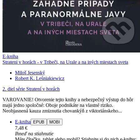
E-kniha
Strateni v horách - v Tribeči, na Urale a na iných miestach sveta
Miloš Jesenský
Robert K. Leśniakiewicz
2. diel série
Stratení v horách
VAROVANIE! Otvorenie tejto knihy a nebezpečný výstup do hôr
majú jedno spoločné: Oboje podnikáte na vlastné riziko.
Neobjasnená kauza zmiznutia chovankýň z viktoriánskeho...
E-kniha
EPUB
MOBI
7,48 €
Ihneď na stiahnutie
Máte čítačku, tablet alebo mobil? Stiahnite si do nich e-knihu: