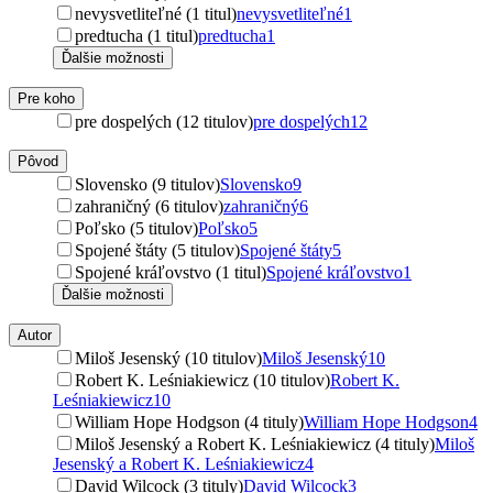
nevysvetliteľné (1 titul)
nevysvetliteľné
1
predtucha (1 titul)
predtucha
1
Ďalšie možnosti
Pre koho
pre dospelých (12 titulov)
pre dospelých
12
Pôvod
Slovensko (9 titulov)
Slovensko
9
zahraničný (6 titulov)
zahraničný
6
Poľsko (5 titulov)
Poľsko
5
Spojené štáty (5 titulov)
Spojené štáty
5
Spojené kráľovstvo (1 titul)
Spojené kráľovstvo
1
Ďalšie možnosti
Autor
Miloš Jesenský (10 titulov)
Miloš Jesenský
10
Robert K. Leśniakiewicz (10 titulov)
Robert K.
Leśniakiewicz
10
William Hope Hodgson (4 tituly)
William Hope Hodgson
4
Miloš Jesenský a Robert K. Leśniakiewicz (4 tituly)
Miloš
Jesenský a Robert K. Leśniakiewicz
4
David Wilcock (3 tituly)
David Wilcock
3