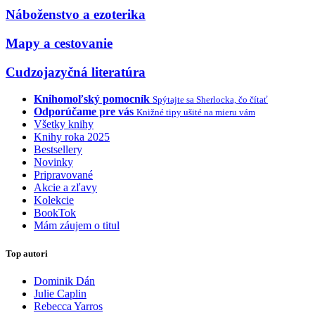
Náboženstvo a ezoterika
Mapy a cestovanie
Cudzojazyčná literatúra
Knihomoľský pomocník
Spýtajte sa Sherlocka, čo čítať
Odporúčame pre vás
Knižné tipy ušité na mieru vám
Všetky knihy
Knihy roka 2025
Bestsellery
Novinky
Pripravované
Akcie a zľavy
Kolekcie
BookTok
Mám záujem o titul
Top autori
Dominik Dán
Julie Caplin
Rebecca Yarros