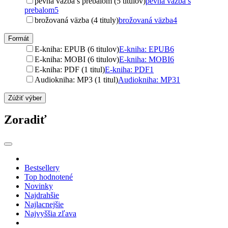
pevná väzba s prebalom (5 titulov)
pevná väzba s
prebalom
5
brožovaná väzba (4 tituly)
brožovaná väzba
4
Formát
E-kniha: EPUB (6 titulov)
E-kniha: EPUB
6
E-kniha: MOBI (6 titulov)
E-kniha: MOBI
6
E-kniha: PDF (1 titul)
E-kniha: PDF
1
Audiokniha: MP3 (1 titul)
Audiokniha: MP3
1
Zúžiť výber
Zoradiť
Bestsellery
Top hodnotené
Novinky
Najdrahšie
Najlacnejšie
Najvyššia zľava