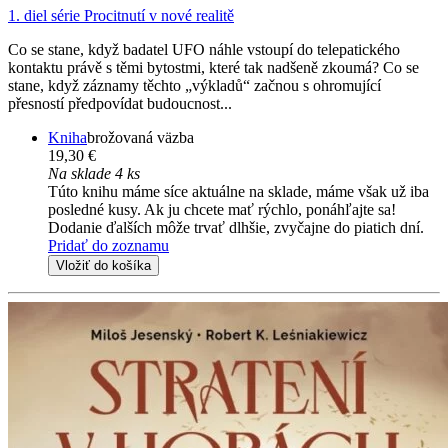
1. diel série
Procitnutí v nové realitě
Co se stane, když badatel UFO náhle vstoupí do telepatického
kontaktu právě s těmi bytostmi, které tak nadšeně zkoumá? Co se
stane, když záznamy těchto „výkladů“ začnou s ohromující
přesností předpovídat budoucnost...
Kniha
brožovaná väzba
19,30 €
Na sklade 4 ks
Túto knihu máme síce aktuálne na sklade, máme však už iba
posledné kusy. Ak ju chcete mať rýchlo, ponáhľajte sa!
Dodanie ďalších môže trvať dlhšie, zvyčajne do piatich dní.
Pridať do zoznamu
Vložiť do košíka