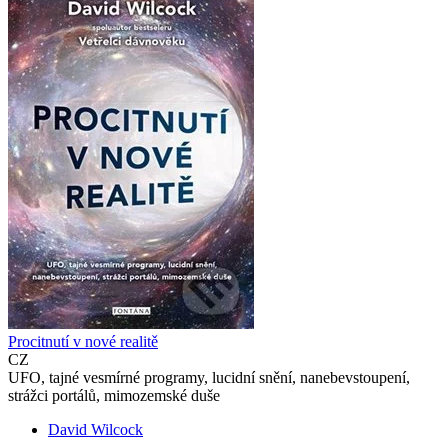
Procitnutí v nové realitě
CZ
UFO, tajné vesmírné programy, lucidní snění, nanebevstoupení,
strážci portálů, mimozemské duše
David Wilcock