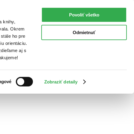
Povoliť všetko
a knihy,
ovala. Okrem
Odmietnuť
stále ho pre
u orientáciu.
dieľame aj s
Ďakujeme!
ngové
Zobraziť detaily