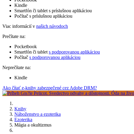
Kindle
Smartfón či tablet s príslušnou aplikáciou
Počítač s príslušnou aplikáciou
Viac informácií v
našich návodoch
Prečítate na:
Pocketbook
Smartfón či tablet
s podporovanou aplikáciou
Počítač
s podporovanou aplikáciou
Neprečítate na:
Kindle
Ako čítať e-knihy zabezpečené cez Adobe DRM?
Knihy
Náboženstvo a ezoterika
Ezoterika
Mágia a okultizmus