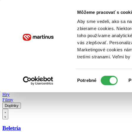
Doručenie
Kníhkupectvá
Knihovrátok
Poukážky
Knižný blog
Kontakt
Môžeme pracovať s cooki
Aby sme vedeli, ako sa na 
zbierame cookies. Niektor
E-knihy
Audioknihy
Hry
Filmy
Knihy
Doplnky
toho používame analytické
vás zlepšovať. Personaliz
Vyhľadávanie
Marketingové cookies nám 
tretími stranami. Veľmi b
Prihlásiť
Vyhľadávanie
Výber
Knihy
Potrebné
P
súhlasu
E-knihy
Audioknihy
Hry
Filmy
Doplnky
Beletria