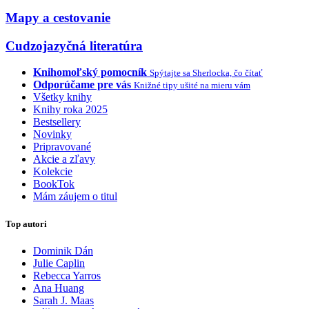
Mapy a cestovanie
Cudzojazyčná literatúra
Knihomoľský pomocník
Spýtajte sa Sherlocka, čo čítať
Odporúčame pre vás
Knižné tipy ušité na mieru vám
Všetky knihy
Knihy roka 2025
Bestsellery
Novinky
Pripravované
Akcie a zľavy
Kolekcie
BookTok
Mám záujem o titul
Top autori
Dominik Dán
Julie Caplin
Rebecca Yarros
Ana Huang
Sarah J. Maas