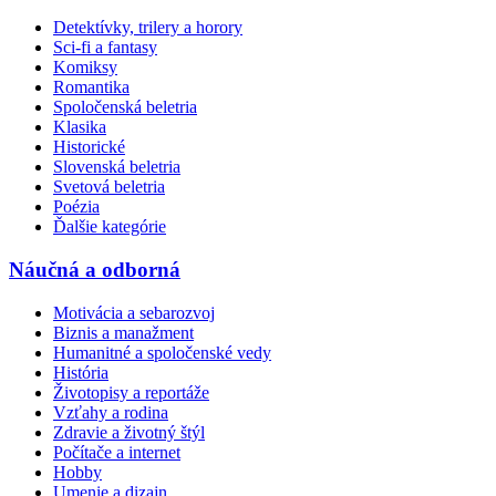
Detektívky, trilery a horory
Sci-fi a fantasy
Komiksy
Romantika
Spoločenská beletria
Klasika
Historické
Slovenská beletria
Svetová beletria
Poézia
Ďalšie kategórie
Náučná a odborná
Motivácia a sebarozvoj
Biznis a manažment
Humanitné a spoločenské vedy
História
Životopisy a reportáže
Vzťahy a rodina
Zdravie a životný štýl
Počítače a internet
Hobby
Umenie a dizajn