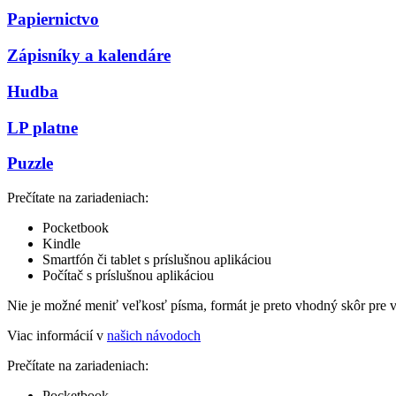
Papiernictvo
Zápisníky a kalendáre
Hudba
LP platne
Puzzle
Prečítate na zariadeniach:
Pocketbook
Kindle
Smartfón či tablet s príslušnou aplikáciou
Počítač s príslušnou aplikáciou
Nie je možné meniť veľkosť písma, formát je preto vhodný skôr pre 
Viac informácií v
našich návodoch
Prečítate na zariadeniach:
Pocketbook