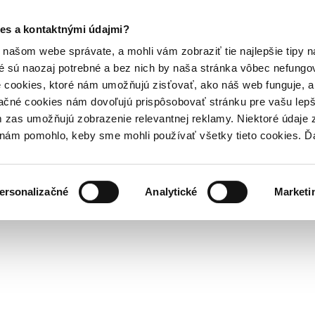
es a kontaktnými údajmi?
našom webe správate, a mohli vám zobraziť tie najlepšie tipy n
é sú naozaj potrebné a bez nich by naša stránka vôbec nefung
 cookies, ktoré nám umožňujú zisťovať, ako náš web funguje, a 
ačné cookies nám dovoľujú prispôsobovať stránku pre vašu lepši
zas umožňujú zobrazenie relevantnej reklamy. Niektoré údaje z
y nám pomohlo, keby sme mohli používať všetky tieto cookies. 
ersonalizačné
Analytické
Marketi