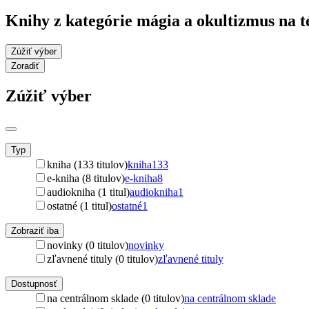
Knihy z kategórie mágia a okultizmus na
Zúžiť výber
Zoradiť
Zúžiť výber
Typ
kniha (133 titulov)
kniha
133
e-kniha (8 titulov)
e-kniha
8
audiokniha (1 titul)
audiokniha
1
ostatné (1 titul)
ostatné
1
Zobraziť iba
novinky (0 titulov)
novinky
zľavnené tituly (0 titulov)
zľavnené tituly
Dostupnosť
na centrálnom sklade (0 titulov)
na centrálnom sklade