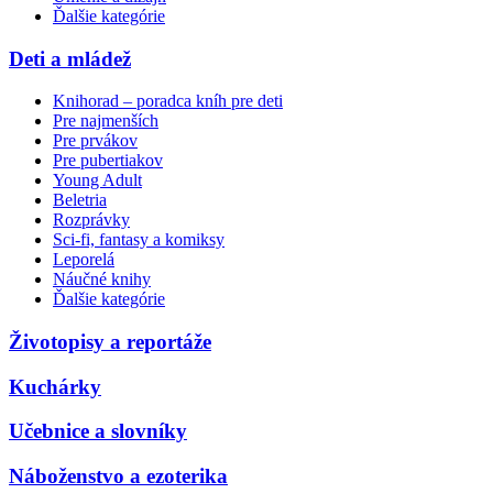
Ďalšie kategórie
Deti a mládež
Knihorad – poradca kníh pre deti
Pre najmenších
Pre prvákov
Pre pubertiakov
Young Adult
Beletria
Rozprávky
Sci-fi, fantasy a komiksy
Leporelá
Náučné knihy
Ďalšie kategórie
Životopisy a reportáže
Kuchárky
Učebnice a slovníky
Náboženstvo a ezoterika