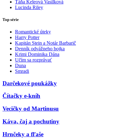
Táňa Keleová Vasilková
Lucinda Riley
Top série
Romantické úteky
Harry Potter
Kapitán Stein a Notár Barbarič
Denník odvážneho bojka
Krimi Dominika Dána
Učím sa rozprávať
Duna
Smradi
Darčekové poukážky
Čítačky e-kníh
Vecičky od Martinusu
Káva, čaj a pochutiny
Hrnčeky a fľaše