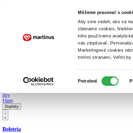
Doručenie
Kníhkupectvá
Knihovrátok
Poukážky
Knižný blog
Kontakt
Môžeme pracovať s cooki
Aby sme vedeli, ako sa na 
zbierame cookies. Niektor
E-knihy
Audioknihy
Hry
Filmy
Knihy
Doplnky
toho používame analytické
vás zlepšovať. Personaliz
Vyhľadávanie
Marketingové cookies nám 
tretími stranami. Veľmi b
Prihlásiť
Vyhľadávanie
Výber
Knihy
Potrebné
P
súhlasu
E-knihy
Audioknihy
Hry
Filmy
Doplnky
Beletria