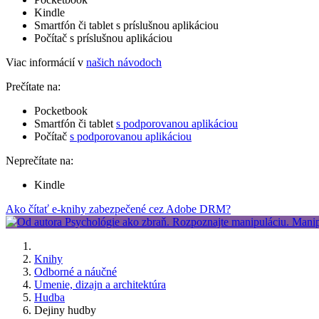
Kindle
Smartfón či tablet s príslušnou aplikáciou
Počítač s príslušnou aplikáciou
Viac informácií v
našich návodoch
Prečítate na:
Pocketbook
Smartfón či tablet
s podporovanou aplikáciou
Počítač
s podporovanou aplikáciou
Neprečítate na:
Kindle
Ako čítať e-knihy zabezpečené cez Adobe DRM?
Knihy
Odborné a náučné
Umenie, dizajn a architektúra
Hudba
Dejiny hudby