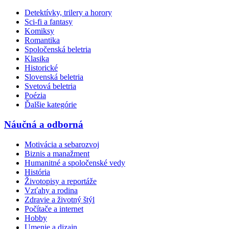
Detektívky, trilery a horory
Sci-fi a fantasy
Komiksy
Romantika
Spoločenská beletria
Klasika
Historické
Slovenská beletria
Svetová beletria
Poézia
Ďalšie kategórie
Náučná a odborná
Motivácia a sebarozvoj
Biznis a manažment
Humanitné a spoločenské vedy
História
Životopisy a reportáže
Vzťahy a rodina
Zdravie a životný štýl
Počítače a internet
Hobby
Umenie a dizajn