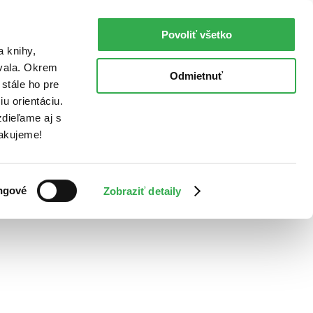
Povoliť všetko
a knihy,
ovala. Okrem
Odmietnuť
stále ho pre
u orientáciu.
dieľame aj s
Ďakujeme!
ngové
Zobraziť detaily