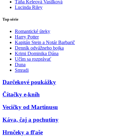
Táňa Keleová Vasilková
Lucinda Riley
Top série
Romantické úteky
Harry Potter
Kapitán Stein a Notár Barbarič
Denník odvážneho bojka
Krimi Dominika Dána
Učím sa rozprávať
Duna
Smradi
Darčekové poukážky
Čítačky e-kníh
Vecičky od Martinusu
Káva, čaj a pochutiny
Hrnčeky a fľaše