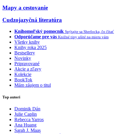
Mapy a cestovanie
Cudzojazyčná literatúra
Knihomoľský pomocník
Spýtajte sa Sherlocka, čo čítať
Odporúčame pre vás
Knižné tipy ušité na mieru vám
Všetky knihy
Knihy roka 2025
Bestsellery
Novinky
Pripravované
Akcie a zľavy
Kolekcie
BookTok
Mám záujem o titul
Top autori
Dominik Dán
Julie Caplin
Rebecca Yarros
Ana Huang
Sarah J. Maas