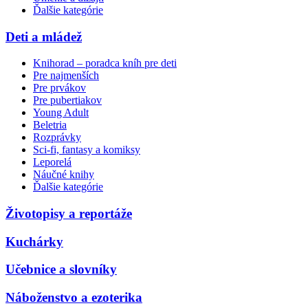
Ďalšie kategórie
Deti a mládež
Knihorad – poradca kníh pre deti
Pre najmenších
Pre prvákov
Pre pubertiakov
Young Adult
Beletria
Rozprávky
Sci-fi, fantasy a komiksy
Leporelá
Náučné knihy
Ďalšie kategórie
Životopisy a reportáže
Kuchárky
Učebnice a slovníky
Náboženstvo a ezoterika