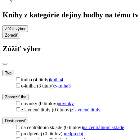
Knihy z kategórie dejiny hudby na tému t
Zúžiť výber
Zoradiť
Zúžiť výber
Typ
kniha (4 tituly)
kniha
4
e-kniha (3 tituly)
e-kniha
3
Zobraziť iba
novinky (0 titulov)
novinky
zľavnené tituly (0 titulov)
zľavnené tituly
Dostupnosť
na centrálnom sklade (0 titulov)
na centrálnom sklade
predpredaj (0 titulov)
predpredaj