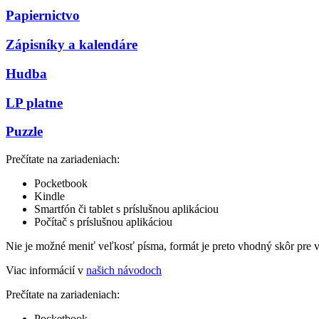
Papiernictvo
Zápisníky a kalendáre
Hudba
LP platne
Puzzle
Prečítate na zariadeniach:
Pocketbook
Kindle
Smartfón či tablet s príslušnou aplikáciou
Počítač s príslušnou aplikáciou
Nie je možné meniť veľkosť písma, formát je preto vhodný skôr pre 
Viac informácií v
našich návodoch
Prečítate na zariadeniach:
Pocketbook