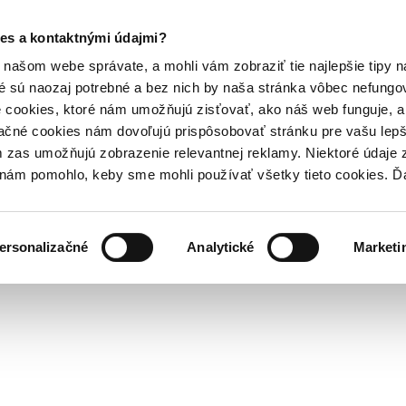
es a kontaktnými údajmi?
našom webe správate, a mohli vám zobraziť tie najlepšie tipy n
é sú naozaj potrebné a bez nich by naša stránka vôbec nefung
 cookies, ktoré nám umožňujú zisťovať, ako náš web funguje, a 
ačné cookies nám dovoľujú prispôsobovať stránku pre vašu lepši
zas umožňujú zobrazenie relevantnej reklamy. Niektoré údaje z
y nám pomohlo, keby sme mohli používať všetky tieto cookies. 
ersonalizačné
Analytické
Marketi