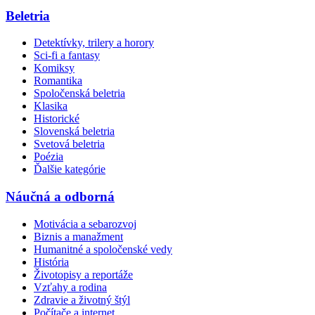
Beletria
Detektívky, trilery a horory
Sci-fi a fantasy
Komiksy
Romantika
Spoločenská beletria
Klasika
Historické
Slovenská beletria
Svetová beletria
Poézia
Ďalšie kategórie
Náučná a odborná
Motivácia a sebarozvoj
Biznis a manažment
Humanitné a spoločenské vedy
História
Životopisy a reportáže
Vzťahy a rodina
Zdravie a životný štýl
Počítače a internet