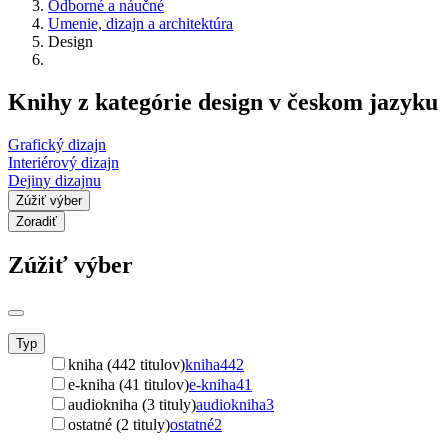
Odborné a náučné
Umenie, dizajn a architektúra
Design
Knihy z kategórie design v českom jazyku
Grafický dizajn
Interiérový dizajn
Dejiny dizajnu
Zúžiť výber
Zoradiť
Zúžiť výber
Typ
kniha (442 titulov)
kniha
442
e-kniha (41 titulov)
e-kniha
41
audiokniha (3 tituly)
audiokniha
3
ostatné (2 tituly)
ostatné
2