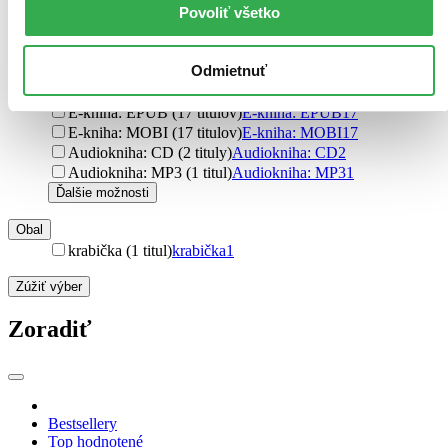
Povoliť všetko
špirálová väzba (3 tituly)
špirálová väzba
3
Ďalšie možnosti
Odmietnuť
Formát
E-kniha: PDF (37 titulov)
E-kniha: PDF
37
E-kniha: EPUB (17 titulov)
E-kniha: EPUB
17
E-kniha: MOBI (17 titulov)
E-kniha: MOBI
17
Audiokniha: CD (2 tituly)
Audiokniha: CD
2
Audiokniha: MP3 (1 titul)
Audiokniha: MP3
1
Ďalšie možnosti
Obal
krabička (1 titul)
krabička
1
Zúžiť výber
Zoradiť
Bestsellery
Top hodnotené