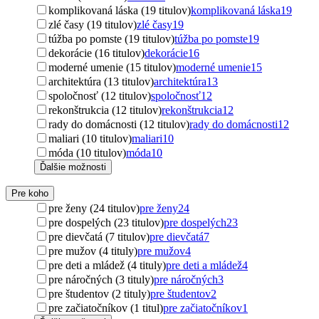
komplikovaná láska (19 titulov)
komplikovaná láska
19
zlé časy (19 titulov)
zlé časy
19
túžba po pomste (19 titulov)
túžba po pomste
19
dekorácie (16 titulov)
dekorácie
16
moderné umenie (15 titulov)
moderné umenie
15
architektúra (13 titulov)
architektúra
13
spoločnosť (12 titulov)
spoločnosť
12
rekonštrukcia (12 titulov)
rekonštrukcia
12
rady do domácnosti (12 titulov)
rady do domácnosti
12
maliari (10 titulov)
maliari
10
móda (10 titulov)
móda
10
Ďalšie možnosti
Pre koho
pre ženy (24 titulov)
pre ženy
24
pre dospelých (23 titulov)
pre dospelých
23
pre dievčatá (7 titulov)
pre dievčatá
7
pre mužov (4 tituly)
pre mužov
4
pre deti a mládež (4 tituly)
pre deti a mládež
4
pre náročných (3 tituly)
pre náročných
3
pre študentov (2 tituly)
pre študentov
2
pre začiatočníkov (1 titul)
pre začiatočníkov
1