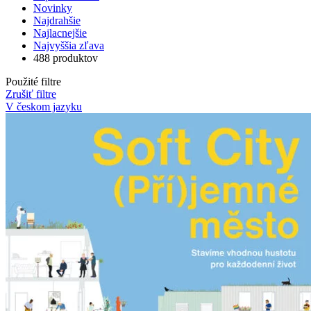
Novinky
Najdrahšie
Najlacnejšie
Najvyššia zľava
488 produktov
Použité filtre
Zrušiť filtre
V českom jazyku