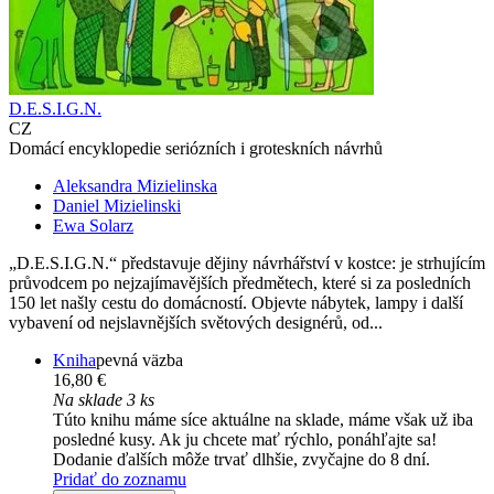
D.E.S.I.G.N.
CZ
Domácí encyklopedie seriózních i groteskních návrhů
Aleksandra Mizielinska
Daniel Mizielinski
Ewa Solarz
„D.E.S.I.G.N.“ představuje dějiny návrhářství v kostce: je strhujícím
průvodcem po nejzajímavějších předmětech, které si za posledních
150 let našly cestu do domácností. Objevte nábytek, lampy i další
vybavení od nejslavnějších světových designérů, od...
Kniha
pevná väzba
16,80 €
Na sklade 3 ks
Túto knihu máme síce aktuálne na sklade, máme však už iba
posledné kusy. Ak ju chcete mať rýchlo, ponáhľajte sa!
Dodanie ďalších môže trvať dlhšie, zvyčajne do 8 dní.
Pridať do zoznamu