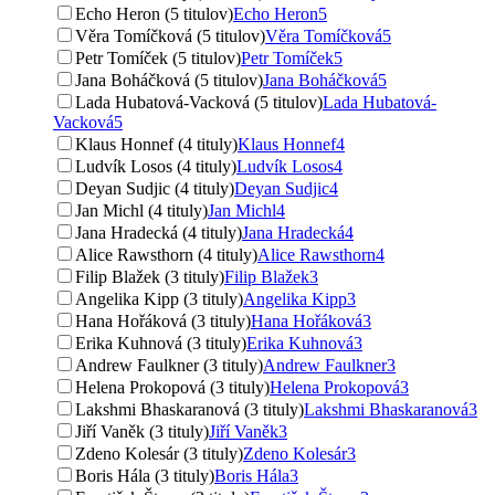
Echo Heron (5 titulov)
Echo Heron
5
Věra Tomíčková (5 titulov)
Věra Tomíčková
5
Petr Tomíček (5 titulov)
Petr Tomíček
5
Jana Boháčková (5 titulov)
Jana Boháčková
5
Lada Hubatová-Vacková (5 titulov)
Lada Hubatová-
Vacková
5
Klaus Honnef (4 tituly)
Klaus Honnef
4
Ludvík Losos (4 tituly)
Ludvík Losos
4
Deyan Sudjic (4 tituly)
Deyan Sudjic
4
Jan Michl (4 tituly)
Jan Michl
4
Jana Hradecká (4 tituly)
Jana Hradecká
4
Alice Rawsthorn (4 tituly)
Alice Rawsthorn
4
Filip Blažek (3 tituly)
Filip Blažek
3
Angelika Kipp (3 tituly)
Angelika Kipp
3
Hana Hořáková (3 tituly)
Hana Hořáková
3
Erika Kuhnová (3 tituly)
Erika Kuhnová
3
Andrew Faulkner (3 tituly)
Andrew Faulkner
3
Helena Prokopová (3 tituly)
Helena Prokopová
3
Lakshmi Bhaskaranová (3 tituly)
Lakshmi Bhaskaranová
3
Jiří Vaněk (3 tituly)
Jiří Vaněk
3
Zdeno Kolesár (3 tituly)
Zdeno Kolesár
3
Boris Hála (3 tituly)
Boris Hála
3