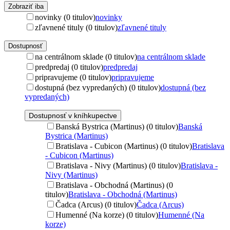
Zobraziť iba
novinky (0 titulov)
novinky
zľavnené tituly (0 titulov)
zľavnené tituly
Dostupnosť
na centrálnom sklade (0 titulov)
na centrálnom sklade
predpredaj (0 titulov)
predpredaj
pripravujeme (0 titulov)
pripravujeme
dostupná (bez vypredaných) (0 titulov)
dostupná (bez
vypredaných)
Dostupnosť v kníhkupectve
Banská Bystrica (Martinus) (0 titulov)
Banská
Bystrica (Martinus)
Bratislava - Cubicon (Martinus) (0 titulov)
Bratislava
- Cubicon (Martinus)
Bratislava - Nivy (Martinus) (0 titulov)
Bratislava -
Nivy (Martinus)
Bratislava - Obchodná (Martinus) (0
titulov)
Bratislava - Obchodná (Martinus)
Čadca (Arcus) (0 titulov)
Čadca (Arcus)
Humenné (Na korze) (0 titulov)
Humenné (Na
korze)