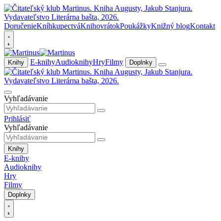
Doručenie
Kníhkupectvá
Knihovrátok
Poukážky
Knižný blog
Kontakt
E-knihy
Audioknihy
Hry
Filmy
Knihy
Doplnky
Vyhľadávanie
Prihlásiť
Vyhľadávanie
Knihy
E-knihy
Audioknihy
Hry
Filmy
Doplnky