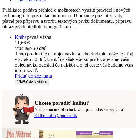
Publikace podává přehled o možnostech využití pravidel i nových
technologií při prezentaci informací. Umožňuje poznat zásady,
platné pro přípravu a tvorbu textových prvků dokumentů, přípravu
obrazových předloh, typografickou...
Kniha
pevná väzba
11,66 €
Viac ako 30 dní
Tento produkt je na objednávku a jeho dodanie môže trvať aj
viac ako 30 dní. Urobíme však všetko pre to, aby sme vašu
objednávku odoslali čo najskôr a o jej ceste vás budeme včas
informovať.
Pridať do zoznamu
Vložiť do košíka
Chcete poradiť knihu?
Náš pomocník Sherlock vám ju s radosťou vypátra!
Knihomoľský pomocník