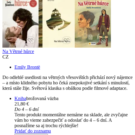
Na Větrné hůrce
CZ
Emily Brontë
Do odlehlé usedlosti na větrných vřesovištích přichází nový nájemce
– a místo klidného pobytu ho čeká znepokojivé setkání s minulostí,
která stále žije. Světová klasika s obálkou podle filmové adaptace.
Kniha
brožovaná väzba
21,80 €
Do 4 – 6 dní
Tento produkt momentálne nemáme na sklade, ale zvyčajne
vám ho vieme zabezpečiť a odoslať do 4 – 6 dní. A
posnažíme sa aj trochu rýchlejšie!
Pridať do zoznamu