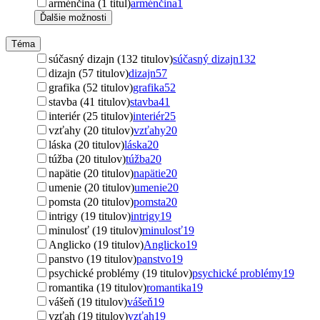
arménčina (1 titul)
arménčina
1
Ďalšie možnosti
Téma
súčasný dizajn (132 titulov)
súčasný dizajn
132
dizajn (57 titulov)
dizajn
57
grafika (52 titulov)
grafika
52
stavba (41 titulov)
stavba
41
interiér (25 titulov)
interiér
25
vzťahy (20 titulov)
vzťahy
20
láska (20 titulov)
láska
20
túžba (20 titulov)
túžba
20
napätie (20 titulov)
napätie
20
umenie (20 titulov)
umenie
20
pomsta (20 titulov)
pomsta
20
intrigy (19 titulov)
intrigy
19
minulosť (19 titulov)
minulosť
19
Anglicko (19 titulov)
Anglicko
19
panstvo (19 titulov)
panstvo
19
psychické problémy (19 titulov)
psychické problémy
19
romantika (19 titulov)
romantika
19
vášeň (19 titulov)
vášeň
19
vzťah (19 titulov)
vzťah
19