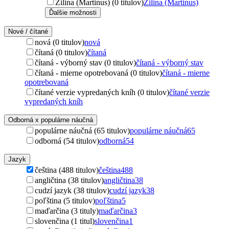
Žilina (Martinus) (0 titulov)
Žilina (Martinus)
Ďalšie možnosti
Nové / čítané
nová (0 titulov)
nová
čítaná (0 titulov)
čítaná
čítaná - výborný stav (0 titulov)
čítaná - výborný stav
čítaná - mierne opotrebovaná (0 titulov)
čítaná - mierne
opotrebovaná
čítané verzie vypredaných kníh (0 titulov)
čítané verzie
vypredaných kníh
Odborná x populárne náučná
populárne náučná (65 titulov)
populárne náučná
65
odborná (54 titulov)
odborná
54
Jazyk
čeština (488 titulov)
čeština
488
angličtina (38 titulov)
angličtina
38
cudzí jazyk (38 titulov)
cudzí jazyk
38
poľština (5 titulov)
poľština
5
maďarčina (3 tituly)
maďarčina
3
slovenčina (1 titul)
slovenčina
1