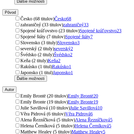
Ďalšie možnosti
Pôvod
Česko (68 titulov)
Česko
68
zahraničný (33 titulov)
zahraničný
33
Spojené kráľovstvo (23 titulov)
Spojené kráľovstvo
23
Spojené štáty (7 titulov)
Spojené štáty
7
Slovensko (3 tituly)
Slovensko
3
severský (2 tituly)
severský
2
Švédsko (2 tituly)
Švédsko
2
Keňa (2 tituly)
Keňa
2
Rakúsko (1 titul)
Rakúsko
1
Japonsko (1 titul)
Japonsko
1
Ďalšie možnosti
Autor
Emily Brontë (20 titulov)
Emily Brontë
20
Emily Bronte (19 titulov)
Emily Bronte
19
Julie Savillová (10 titulov)
Julie Savillová
10
Věra Pidrová (6 titulov)
Věra Pidrová
6
Alena Řezníčková (5 titulov)
Alena Řezníčková
5
Helena Černíková (5 titulov)
Helena Černíková
5
Matthew Healey (5 titulov)
Matthew Healey
5