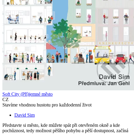
Soft City (Pří)jemné město
CZ
Stavíme vhodnou hustotu pro každodenní život
David Sim
Představte si město, kde můžete spát při otevřeném okně a kde
pochůznost, tedy možnost pěšího pohybu a pěší dostupnost, začíná