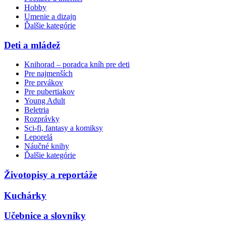
Hobby
Umenie a dizajn
Ďalšie kategórie
Deti a mládež
Knihorad – poradca kníh pre deti
Pre najmenších
Pre prvákov
Pre pubertiakov
Young Adult
Beletria
Rozprávky
Sci-fi, fantasy a komiksy
Leporelá
Náučné knihy
Ďalšie kategórie
Životopisy a reportáže
Kuchárky
Učebnice a slovníky