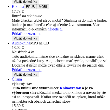
Vložiť do košíka
E-kniha
EPUB
MOBI
17,73 €
Ihneď na stiahnutie
Máte čítačku, tablet alebo mobil? Stiahnite si do nich e-knihu:
budete ju mať hneď a ešte aj ušetríte život stromom. Viac
informácii o e-knihách
nájdete tu
.
Pridať do zoznamu
Vložiť do košíka
Audiokniha
MP3 na CD
13,02 €
Na sklade 4 ks
Túto audioknihu máme síce aktuálne na sklade, máme však
už iba posledné kusy. Ak ju chcete mať rýchlo, ponáhľajte sa!
Dodanie ďalších môže trvať dlhšie, zvyčajne do piatich dní.
Pridať do zoznamu
Vložiť do košíka
Čítaná
výborný stav
Túto knihu sme vykúpili cez
Knihovrátok
a je vo
výbornom stave.
Rozdiel medzi touto knihou a novou by ste
asi ani nespoznali. Knihu sme označili nálepkou, ktorá môže
na niektorých obaloch zanechať stopy.
15,30 €