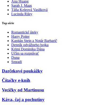
Ana Huang
Sarah J. Maas
Táňa Keleová Vasilková
Lucinda Riley
Top série
Romantické úteky
Harry Potter
Kapitán Stein a Notár Barbarič
Denník odvážneho bojka
Krimi Dominika Dána
Učím sa rozprávať
Duna
Smradi
Darčekové poukážky
Čítačky e-kníh
Vecičky od Martinusu
Káva, čaj a pochutiny