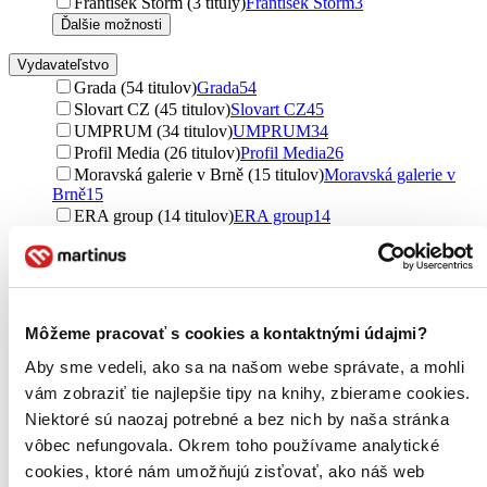
František Štorm (3 tituly)
František Štorm
3
Ďalšie možnosti
Vydavateľstvo
Grada (54 titulov)
Grada
54
Slovart CZ (45 titulov)
Slovart CZ
45
UMPRUM (34 titulov)
UMPRUM
34
Profil Media (26 titulov)
Profil Media
26
Moravská galerie v Brně (15 titulov)
Moravská galerie v
Brně
15
ERA group (14 titulov)
ERA group
14
CPRESS (11 titulov)
CPRESS
11
Computer Press (11 titulov)
Computer Press
11
Columbus (10 titulov)
Columbus
10
Kniha Zlín (8 titulov)
Kniha Zlín
8
Slovart (7 titulov)
Slovart
7
Môžeme pracovať s cookies a kontaktnými údajmi?
Esence (7 titulov)
Esence
7
Aby sme vedeli, ako sa na našom webe správate, a mohli
Uměleckoprůmyslové museum (7
titulov)
Uměleckoprůmyslové museum
7
vám zobraziť tie najlepšie tipy na knihy, zbierame cookies.
Svojtka&Co. (6 titulov)
Svojtka&Co.
6
Niektoré sú naozaj potrebné a bez nich by naša stránka
Metafora (6 titulov)
Metafora
6
vôbec nefungovala. Okrem toho používame analytické
Ikar CZ (5 titulov)
Ikar CZ
5
cookies, ktoré nám umožňujú zisťovať, ako náš web
Edika (5 titulov)
Edika
5