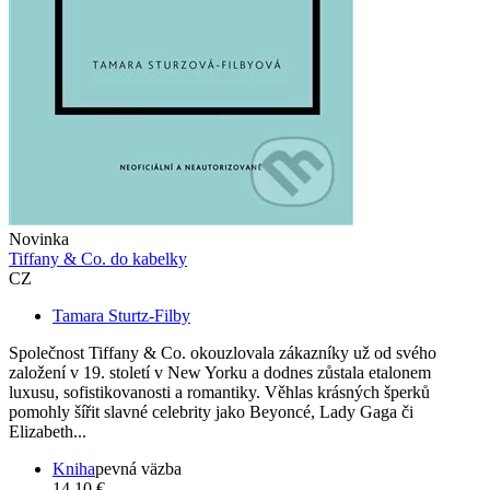
Novinka
Tiffany & Co. do kabelky
CZ
Tamara Sturtz-Filby
Společnost Tiffany & Co. okouzlovala zákazníky už od svého
založení v 19. století v New Yorku a dodnes zůstala etalonem
luxusu, sofistikovanosti a romantiky. Věhlas krásných šperků
pomohly šířit slavné celebrity jako Beyoncé, Lady Gaga či
Elizabeth...
Kniha
pevná väzba
14,10 €