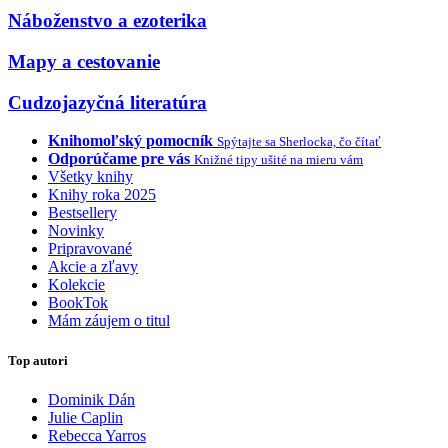
Náboženstvo a ezoterika
Mapy a cestovanie
Cudzojazyčná literatúra
Knihomoľský pomocník
Spýtajte sa Sherlocka, čo čítať
Odporúčame pre vás
Knižné tipy ušité na mieru vám
Všetky knihy
Knihy roka 2025
Bestsellery
Novinky
Pripravované
Akcie a zľavy
Kolekcie
BookTok
Mám záujem o titul
Top autori
Dominik Dán
Julie Caplin
Rebecca Yarros