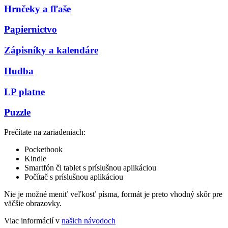
Hrnčeky a fľaše
Papiernictvo
Zápisníky a kalendáre
Hudba
LP platne
Puzzle
Prečítate na zariadeniach:
Pocketbook
Kindle
Smartfón či tablet s príslušnou aplikáciou
Počítač s príslušnou aplikáciou
Nie je možné meniť veľkosť písma, formát je preto vhodný skôr pre
väčšie obrazovky.
Viac informácií v
našich návodoch