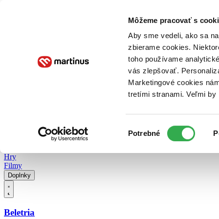
Doručenie
Kníhkupectvá
Knihovrátok
Poukážky
Knižný blog
Kontakt
Môžeme pracovať s cooki
Aby sme vedeli, ako sa na 
zbierame cookies. Niektor
E-knihy
Audioknihy
Hry
Filmy
Knihy
Doplnky
toho používame analytické
vás zlepšovať. Personaliz
Vyhľadávanie
Marketingové cookies nám 
tretími stranami. Veľmi b
Prihlásiť
Vyhľadávanie
Výber
Knihy
Potrebné
P
súhlasu
E-knihy
Audioknihy
Hry
Filmy
Doplnky
Beletria