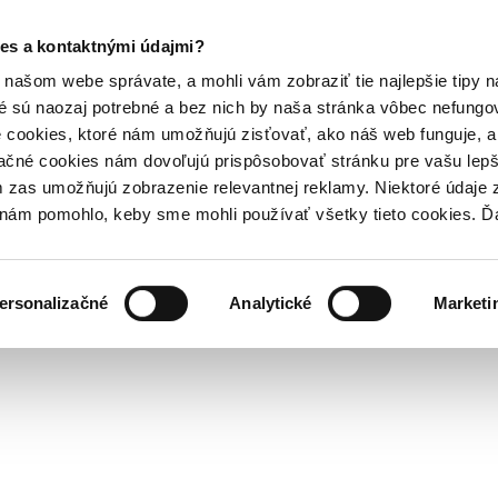
es a kontaktnými údajmi?
našom webe správate, a mohli vám zobraziť tie najlepšie tipy n
é sú naozaj potrebné a bez nich by naša stránka vôbec nefung
 cookies, ktoré nám umožňujú zisťovať, ako náš web funguje, a 
ačné cookies nám dovoľujú prispôsobovať stránku pre vašu lepši
zas umožňujú zobrazenie relevantnej reklamy. Niektoré údaje z
y nám pomohlo, keby sme mohli používať všetky tieto cookies. 
ersonalizačné
Analytické
Marketi