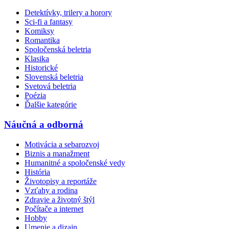
Detektívky, trilery a horory
Sci-fi a fantasy
Komiksy
Romantika
Spoločenská beletria
Klasika
Historické
Slovenská beletria
Svetová beletria
Poézia
Ďalšie kategórie
Náučná a odborná
Motivácia a sebarozvoj
Biznis a manažment
Humanitné a spoločenské vedy
História
Životopisy a reportáže
Vzťahy a rodina
Zdravie a životný štýl
Počítače a internet
Hobby
Umenie a dizajn