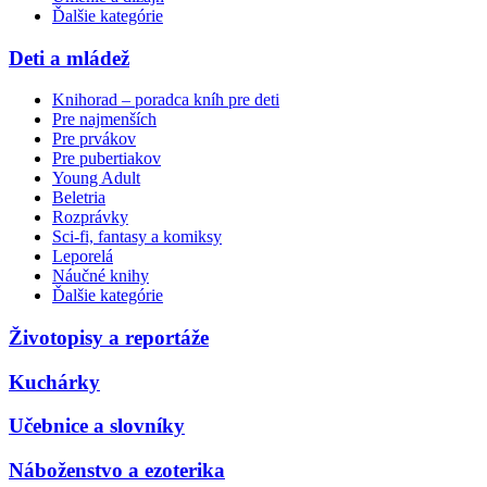
Ďalšie kategórie
Deti a mládež
Knihorad – poradca kníh pre deti
Pre najmenších
Pre prvákov
Pre pubertiakov
Young Adult
Beletria
Rozprávky
Sci-fi, fantasy a komiksy
Leporelá
Náučné knihy
Ďalšie kategórie
Životopisy a reportáže
Kuchárky
Učebnice a slovníky
Náboženstvo a ezoterika