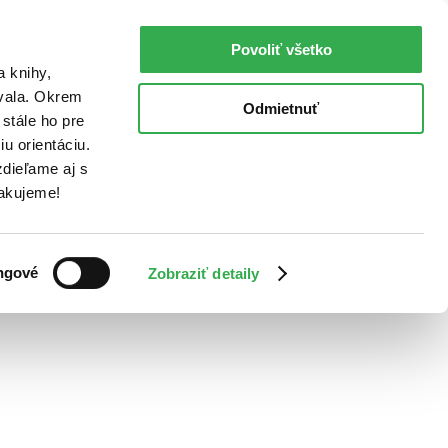
Povoliť všetko
a knihy,
ovala. Okrem
Odmietnuť
stále ho pre
u orientáciu.
dieľame aj s
Ďakujeme!
ngové
Zobraziť detaily