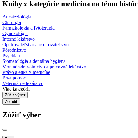
Knihy z kategórie medicína na tému histór
Anesteziológia
Chirurgia
Farmakológia a fytoterapia
Gynekológia
Interné lekárstvo
Opatrovateľstvo a ošetrovateľstvo
Pôrodníctvo
Psychiatria
Stomatológia a dentálna hygiena
Verejné zdravotníctvo a pracovné lekárstvo
Právo a etika v medicíne
Prvá pomoc
Veterinárne lekárstvo
Viac kategórií
Zúžiť výber
Zoradiť
Zúžiť výber