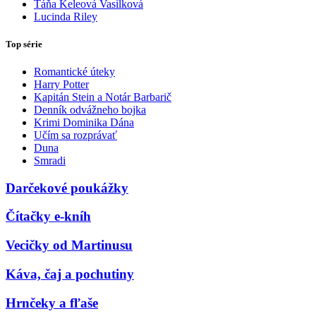
Táňa Keleová Vasilková
Lucinda Riley
Top série
Romantické úteky
Harry Potter
Kapitán Stein a Notár Barbarič
Denník odvážneho bojka
Krimi Dominika Dána
Učím sa rozprávať
Duna
Smradi
Darčekové poukážky
Čítačky e-kníh
Vecičky od Martinusu
Káva, čaj a pochutiny
Hrnčeky a fľaše