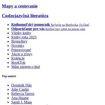
Mapy a cestovanie
Cudzojazyčná literatúra
Knihomoľský pomocník
Spýtajte sa Sherlocka, čo čítať
Odporúčame pre vás
Knižné tipy ušité na mieru vám
Všetky knihy
Knihy roka 2025
Bestsellery
Novinky
Pripravované
Akcie a zľavy
Kolekcie
BookTok
Mám záujem o titul
Top autori
Dominik Dán
Julie Caplin
Rebecca Yarros
Ana Huang
Sarah J. Maas