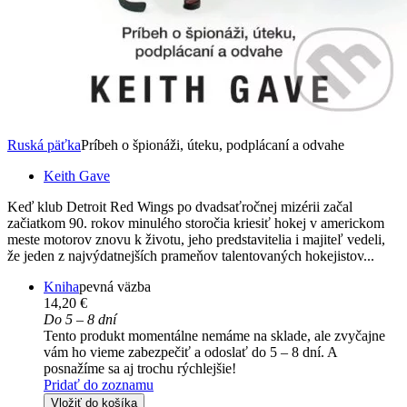
Ruská päťka
Príbeh o špionáži, úteku, podplácaní a odvahe
Keith Gave
Keď klub Detroit Red Wings po dvadsaťročnej mizérii začal
začiatkom 90. rokov minulého storočia kriesiť hokej v americkom
meste motorov znovu k životu, jeho predstavitelia i majiteľ vedeli,
že jeden z najvýdatnejších prameňov talentovaných hokejistov...
Kniha
pevná väzba
14,20 €
Do 5 – 8 dní
Tento produkt momentálne nemáme na sklade, ale zvyčajne
vám ho vieme zabezpečiť a odoslať do 5 – 8 dní. A
posnažíme sa aj trochu rýchlejšie!
Pridať do zoznamu
Vložiť do košíka