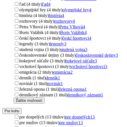
ľad (4 tituly)
ľad
4
olympijské hry (4 tituly)
olympijské hry
4
história (4 tituly)
história
4
rozhovory (4 tituly)
rozhovory
4
Petra Vlhová (4 tituly)
Petra Vlhová
4
Boris Valábik (4 tituly)
Boris Valábik
4
českí športovci (4 tituly)
českí športovci
4
legendy (3 tituly)
legendy
3
studená vojna (3 tituly)
studená vojna
3
československé dejiny (3 tituly)
československé dejiny
3
hokejové súťaže (3 tituly)
hokejové súťaže
3
vrcholoví športovci (3 tituly)
vrcholoví športovci
3
emigrácia (2 tituly)
emigrácia
2
denník (1 titul)
denník
1
novinár (1 titul)
novinár
1
železná opona (1 titul)
železná opona
1
denníkový záznam (1 titul)
denníkový záznam
1
Ďalšie možnosti
Pre koho
pre dospelých (13 titulov)
pre dospelých
13
pre mužov (13 titulov)
pre mužov
13