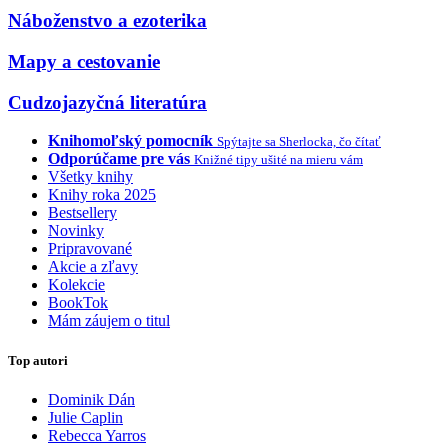
Náboženstvo a ezoterika
Mapy a cestovanie
Cudzojazyčná literatúra
Knihomoľský pomocník
Spýtajte sa Sherlocka, čo čítať
Odporúčame pre vás
Knižné tipy ušité na mieru vám
Všetky knihy
Knihy roka 2025
Bestsellery
Novinky
Pripravované
Akcie a zľavy
Kolekcie
BookTok
Mám záujem o titul
Top autori
Dominik Dán
Julie Caplin
Rebecca Yarros