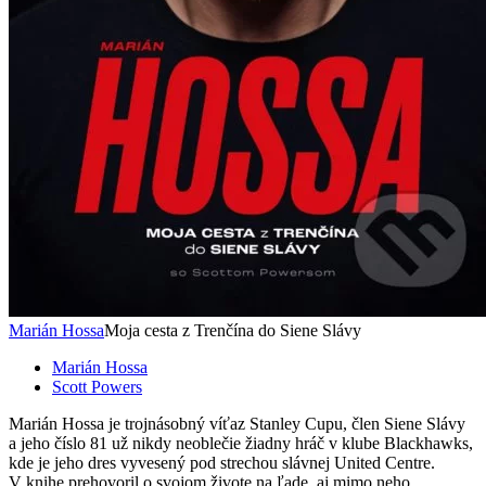
Marián Hossa
Moja cesta z Trenčína do Siene Slávy
Marián Hossa
Scott Powers
Marián Hossa je trojnásobný víťaz Stanley Cupu, člen Siene Slávy
a jeho číslo 81 už nikdy neoblečie žiadny hráč v klube Blackhawks,
kde je jeho dres vyvesený pod strechou slávnej United Centre.
V knihe prehovoril o svojom živote na ľade, aj mimo neho...