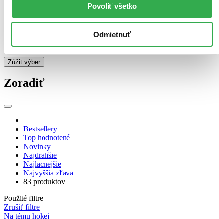
Povoliť všetko
E-kniha: PDF (9 titulov)
E-kniha: PDF
9
E-kniha: EPUB (8 titulov)
E-kniha: EPUB
8
E-kniha: MOBI (7 titulov)
E-kniha: MOBI
7
Odmietnuť
E-kniha: EPUB (Adobe DRM) (1 titul)
E-kniha: EPUB
(Adobe DRM)
1
Zúžiť výber
Zoradiť
Bestsellery
Top hodnotené
Novinky
Najdrahšie
Najlacnejšie
Najvyššia zľava
83 produktov
Použité filtre
Zrušiť filtre
Na tému hokej