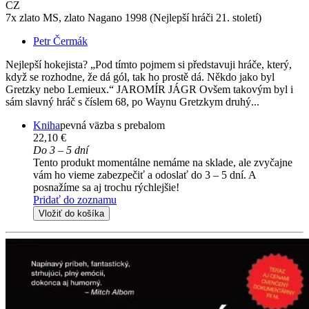
CZ
7x zlato MS, zlato Nagano 1998 (Nejlepší hráči 21. století)
Petr Čermák
Nejlepší hokejista? „Pod tímto pojmem si představuji hráče, který,
když se rozhodne, že dá gól, tak ho prostě dá. Někdo jako byl
Gretzky nebo Lemieux.“ JAROMÍR JÁGR Ovšem takovým byl i
sám slavný hráč s číslem 68, po Waynu Gretzkym druhý...
Kniha
pevná väzba s prebalom
22,10 €
Do 3 – 5 dní
Tento produkt momentálne nemáme na sklade, ale zvyčajne
vám ho vieme zabezpečiť a odoslať do 3 – 5 dní. A
posnažíme sa aj trochu rýchlejšie!
Pridať do zoznamu
Vložiť do košíka