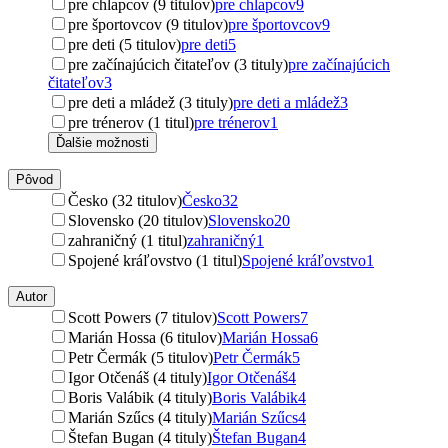
pre chlapcov (9 titulov)
pre chlapcov
9
pre športovcov (9 titulov)
pre športovcov
9
pre deti (5 titulov)
pre deti
5
pre začínajúcich čitateľov (3 tituly)
pre začínajúcich
čitateľov
3
pre deti a mládež (3 tituly)
pre deti a mládež
3
pre trénerov (1 titul)
pre trénerov
1
Ďalšie možnosti
Pôvod
Česko (32 titulov)
Česko
32
Slovensko (20 titulov)
Slovensko
20
zahraničný (1 titul)
zahraničný
1
Spojené kráľovstvo (1 titul)
Spojené kráľovstvo
1
Autor
Scott Powers (7 titulov)
Scott Powers
7
Marián Hossa (6 titulov)
Marián Hossa
6
Petr Čermák (5 titulov)
Petr Čermák
5
Igor Otčenáš (4 tituly)
Igor Otčenáš
4
Boris Valábik (4 tituly)
Boris Valábik
4
Marián Szűcs (4 tituly)
Marián Szűcs
4
Štefan Bugan (4 tituly)
Štefan Bugan
4