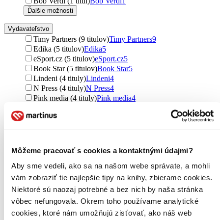
Bob Verdi (1 titul)
Bob Verdi
1
Ďalšie možnosti
Vydavateľstvo
Timy Partners (9 titulov)
Timy Partners
9
Edika (5 titulov)
Edika
5
eSport.cz (5 titulov)
eSport.cz
5
Book Star (5 titulov)
Book Star
5
Lindeni (4 tituly)
Lindeni
4
N Press (4 tituly)
N Press
4
Pink media (4 tituly)
Pink media
4
Triumph (4 tituly)
Triumph
4
XYZ (3 tituly)
XYZ
3
Čas (3 tituly)
Čas
3
Briland (3 tituly)
Briland
3
Fragment (2 tituly)
Fragment
2
Môžeme pracovať s cookies a kontaktnými údajmi?
Česká televize (2 tituly)
Česká televize
2
Aby sme vedeli, ako sa na našom webe správate, a mohli
eSports (2 tituly)
eSports
2
ECW (2 tituly)
ECW
2
vám zobraziť tie najlepšie tipy na knihy, zbierame cookies.
Universum (2 tituly)
Universum
2
Niektoré sú naozaj potrebné a bez nich by naša stránka
Slovart (1 titul)
Slovart
1
vôbec nefungovala. Okrem toho používame analytické
W. W. Norton & Company (1 titul)
W. W. Norton &
cookies, ktoré nám umožňujú zisťovať, ako náš web
Company
1