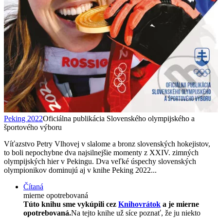
Peking 2022
Oficiálna publikácia Slovenského olympijského a
športového výboru
Víťazstvo Petry Vlhovej v slalome a bronz slovenských hokejistov,
to boli nepochybne dva najsilnejšie momenty z XXIV. zimných
olympijských hier v Pekingu. Dva veľké úspechy slovenských
olympionikov dominujú aj v knihe Peking 2022...
Čítaná
mierne opotrebovaná
Túto knihu sme vykúpili cez
Knihovrátok
a je mierne
opotrebovaná.
Na tejto knihe už síce poznať, že ju niekto