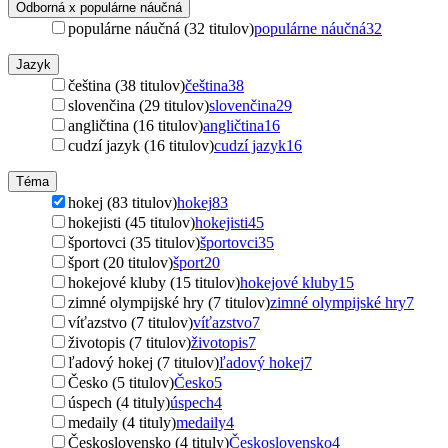
Odborná x populárne náučná
populárne náučná (32 titulov)
populárne náučná
32
Jazyk
čeština (38 titulov)
čeština
38
slovenčina (29 titulov)
slovenčina
29
angličtina (16 titulov)
angličtina
16
cudzí jazyk (16 titulov)
cudzí jazyk
16
Téma
hokej (83 titulov)
hokej
83
hokejisti (45 titulov)
hokejisti
45
športovci (35 titulov)
športovci
35
šport (20 titulov)
šport
20
hokejové kluby (15 titulov)
hokejové kluby
15
zimné olympijské hry (7 titulov)
zimné olympijské hry
7
víťazstvo (7 titulov)
víťazstvo
7
životopis (7 titulov)
životopis
7
ľadový hokej (7 titulov)
ľadový hokej
7
Česko (5 titulov)
Česko
5
úspech (4 tituly)
úspech
4
medaily (4 tituly)
medaily
4
Československo (4 tituly)
Československo
4