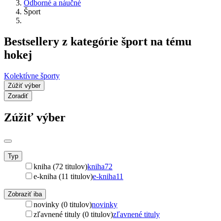
Odborné a náučné
Šport
Bestsellery z kategórie šport na tému
hokej
Kolektívne športy
Zúžiť výber
Zoradiť
Zúžiť výber
Typ
kniha (72 titulov)
kniha
72
e-kniha (11 titulov)
e-kniha
11
Zobraziť iba
novinky (0 titulov)
novinky
zľavnené tituly (0 titulov)
zľavnené tituly