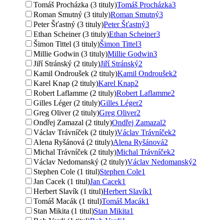
Tomáš Procházka (3 tituly)
Tomáš Procházka
3
Roman Smutný (3 tituly)
Roman Smutný
3
Peter Šťastný (3 tituly)
Peter Šťastný
3
Ethan Scheiner (3 tituly)
Ethan Scheiner
3
Šimon Tittel (3 tituly)
Šimon Tittel
3
Millie Godwin (3 tituly)
Millie Godwin
3
Jiří Stránský (2 tituly)
Jiří Stránský
2
Kamil Ondroušek (2 tituly)
Kamil Ondroušek
2
Karel Knap (2 tituly)
Karel Knap
2
Robert Laflamme (2 tituly)
Robert Laflamme
2
Gilles Léger (2 tituly)
Gilles Léger
2
Greg Oliver (2 tituly)
Greg Oliver
2
Ondřej Zamazal (2 tituly)
Ondřej Zamazal
2
Václav Trávníček (2 tituly)
Václav Trávníček
2
Alena Ryšánová (2 tituly)
Alena Ryšánová
2
Michal Trávníček (2 tituly)
Michal Trávníček
2
Václav Nedomanský (2 tituly)
Václav Nedomanský
2
Stephen Cole (1 titul)
Stephen Cole
1
Jan Cacek (1 titul)
Jan Cacek
1
Herbert Slavík (1 titul)
Herbert Slavík
1
Tomáš Macák (1 titul)
Tomáš Macák
1
Stan Mikita (1 titul)
Stan Mikita
1