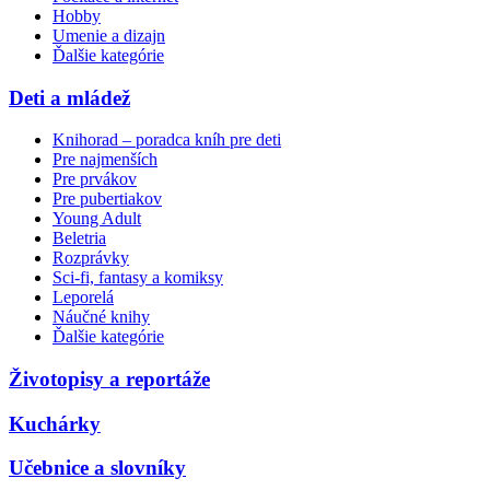
Hobby
Umenie a dizajn
Ďalšie kategórie
Deti a mládež
Knihorad – poradca kníh pre deti
Pre najmenších
Pre prvákov
Pre pubertiakov
Young Adult
Beletria
Rozprávky
Sci-fi, fantasy a komiksy
Leporelá
Náučné knihy
Ďalšie kategórie
Životopisy a reportáže
Kuchárky
Učebnice a slovníky