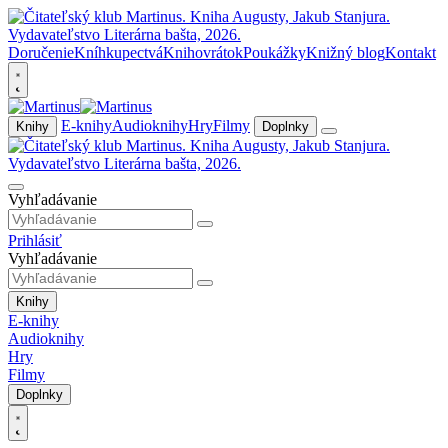
Doručenie
Kníhkupectvá
Knihovrátok
Poukážky
Knižný blog
Kontakt
E-knihy
Audioknihy
Hry
Filmy
Knihy
Doplnky
Vyhľadávanie
Prihlásiť
Vyhľadávanie
Knihy
E-knihy
Audioknihy
Hry
Filmy
Doplnky