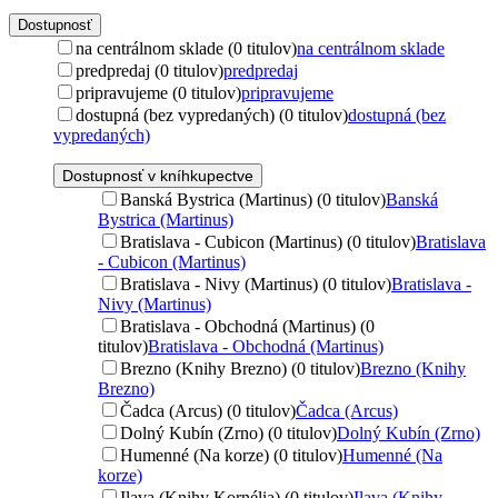
Dostupnosť
na centrálnom sklade (0 titulov)
na centrálnom sklade
predpredaj (0 titulov)
predpredaj
pripravujeme (0 titulov)
pripravujeme
dostupná (bez vypredaných) (0 titulov)
dostupná (bez
vypredaných)
Dostupnosť v kníhkupectve
Banská Bystrica (Martinus) (0 titulov)
Banská
Bystrica (Martinus)
Bratislava - Cubicon (Martinus) (0 titulov)
Bratislava
- Cubicon (Martinus)
Bratislava - Nivy (Martinus) (0 titulov)
Bratislava -
Nivy (Martinus)
Bratislava - Obchodná (Martinus) (0
titulov)
Bratislava - Obchodná (Martinus)
Brezno (Knihy Brezno) (0 titulov)
Brezno (Knihy
Brezno)
Čadca (Arcus) (0 titulov)
Čadca (Arcus)
Dolný Kubín (Zrno) (0 titulov)
Dolný Kubín (Zrno)
Humenné (Na korze) (0 titulov)
Humenné (Na
korze)
Ilava (Knihy Kornélia) (0 titulov)
Ilava (Knihy