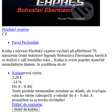
Plzeňský express
CZ
Pavel Pechoušek
Kniha s názvem Plzeňský express vychází při příležitosti 70.
narozenin české hokejové legendy Bohuslava Ebermanna, kterých
se dožívá v září letošního roku... Kniha je svým pojetím skutečně
mimořádným titulem. Je rozdělena do dv
Kniha
pevná väzba
2,20 €
-14 %
Do 4 – 6 dní
Tento produkt momentálne nemáme na sklade, ale zvyčajne
vám ho vieme zabezpečiť a odoslať do 4 – 6 dní. A
posnažíme sa aj trochu rýchlejšie!
Pridať do zoznamu
Vložiť do košíka