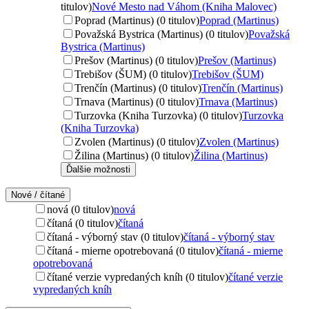
titulov)
Nové Mesto nad Váhom (Kniha Malovec)
Poprad (Martinus) (0 titulov)
Poprad (Martinus)
Považská Bystrica (Martinus) (0 titulov)
Považská
Bystrica (Martinus)
Prešov (Martinus) (0 titulov)
Prešov (Martinus)
Trebišov (ŠUM) (0 titulov)
Trebišov (ŠUM)
Trenčín (Martinus) (0 titulov)
Trenčín (Martinus)
Trnava (Martinus) (0 titulov)
Trnava (Martinus)
Turzovka (Kniha Turzovka) (0 titulov)
Turzovka
(Kniha Turzovka)
Zvolen (Martinus) (0 titulov)
Zvolen (Martinus)
Žilina (Martinus) (0 titulov)
Žilina (Martinus)
Ďalšie možnosti
Nové / čítané
nová (0 titulov)
nová
čítaná (0 titulov)
čítaná
čítaná - výborný stav (0 titulov)
čítaná - výborný stav
čítaná - mierne opotrebovaná (0 titulov)
čítaná - mierne
opotrebovaná
čítané verzie vypredaných kníh (0 titulov)
čítané verzie
vypredaných kníh