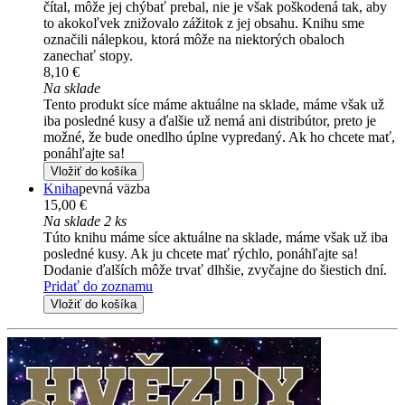
čítal, môže jej chýbať prebal, nie je však poškodená tak, aby
to akokoľvek znižovalo zážitok z jej obsahu. Knihu sme
označili nálepkou, ktorá môže na niektorých obaloch
zanechať stopy.
8,10 €
Na sklade
Tento produkt síce máme aktuálne na sklade, máme však už
iba posledné kusy a ďalšie už nemá ani distribútor, preto je
možné, že bude onedlho úplne vypredaný. Ak ho chcete mať,
ponáhľajte sa!
Vložiť do košíka
Kniha
pevná väzba
15,00 €
Na sklade 2 ks
Túto knihu máme síce aktuálne na sklade, máme však už iba
posledné kusy. Ak ju chcete mať rýchlo, ponáhľajte sa!
Dodanie ďalších môže trvať dlhšie, zvyčajne do šiestich dní.
Pridať do zoznamu
Vložiť do košíka