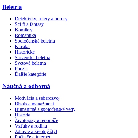
Beletria
Detektívky, trilery a horory
Sci-fi a fantasy
Komiksy
Romantika
Spoločenská beletria
Klasika
Historické
Slovenská beletria
Svetová beletria
Poézia
Ďalšie kategórie
Náučná a odborná
Motivácia a sebarozvoj
Biznis a manažment
Humanitné a spoločenské vedy
História
Životopisy a reportáže
Vzťahy a rodina
Zdravie a životný štýl
Počítače a internet