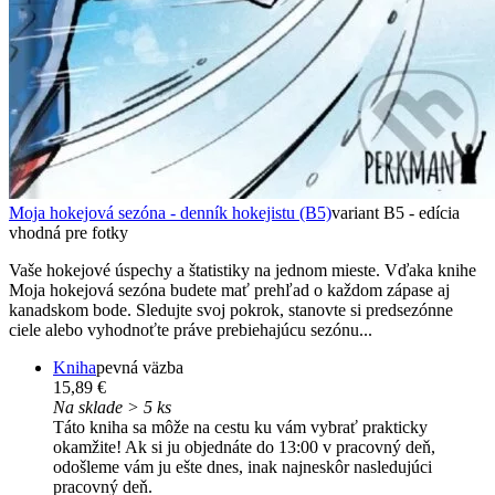
Moja hokejová sezóna - denník hokejistu (B5)
variant B5 - edícia
vhodná pre fotky
Vaše hokejové úspechy a štatistiky na jednom mieste. Vďaka knihe
Moja hokejová sezóna budete mať prehľad o každom zápase aj
kanadskom bode. Sledujte svoj pokrok, stanovte si predsezónne
ciele alebo vyhodnoťte práve prebiehajúcu sezónu...
Kniha
pevná väzba
15,89 €
Na sklade > 5 ks
Táto kniha sa môže na cestu ku vám vybrať prakticky
okamžite! Ak si ju objednáte do 13:00 v pracovný deň,
odošleme vám ju ešte dnes, inak najneskôr nasledujúci
pracovný deň.