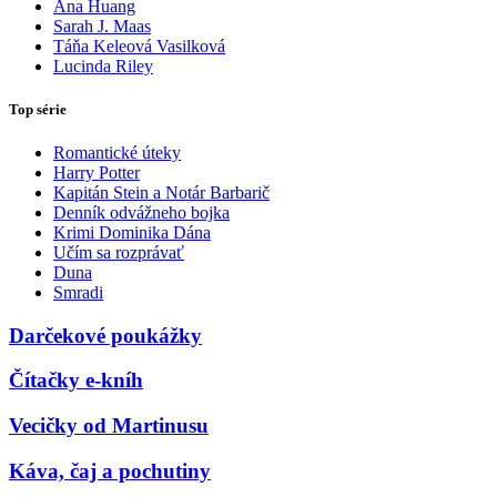
Ana Huang
Sarah J. Maas
Táňa Keleová Vasilková
Lucinda Riley
Top série
Romantické úteky
Harry Potter
Kapitán Stein a Notár Barbarič
Denník odvážneho bojka
Krimi Dominika Dána
Učím sa rozprávať
Duna
Smradi
Darčekové poukážky
Čítačky e-kníh
Vecičky od Martinusu
Káva, čaj a pochutiny