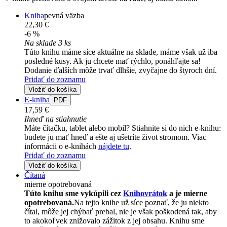
Kniha
pevná väzba
22,30 €
-6 %
Na sklade 3 ks
Túto knihu máme síce aktuálne na sklade, máme však už iba
posledné kusy. Ak ju chcete mať rýchlo, ponáhľajte sa!
Dodanie ďalších môže trvať dlhšie, zvyčajne do štyroch dní.
Pridať do zoznamu
Vložiť do košíka
E-kniha
PDF
17,59 €
Ihneď na stiahnutie
Máte čítačku, tablet alebo mobil? Stiahnite si do nich e-knihu:
budete ju mať hneď a ešte aj ušetríte život stromom. Viac
informácii o e-knihách
nájdete tu
.
Pridať do zoznamu
Vložiť do košíka
Čítaná
mierne opotrebovaná
Túto knihu sme vykúpili cez
Knihovrátok
a je mierne
opotrebovaná.
Na tejto knihe už síce poznať, že ju niekto
čítal, môže jej chýbať prebal, nie je však poškodená tak, aby
to akokoľvek znižovalo zážitok z jej obsahu. Knihu sme