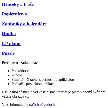
Hrnčeky a fľaše
Papiernictvo
Zápisníky a kalendáre
Hudba
LP platne
Puzzle
Prečítate na zariadeniach:
Pocketbook
Kindle
Smartfón či tablet s príslušnou aplikáciou
Počítač s príslušnou aplikáciou
Nie je možné meniť veľkosť písma, formát je preto vhodný skôr pre
väčšie obrazovky.
Viac informácií v
našich návodoch