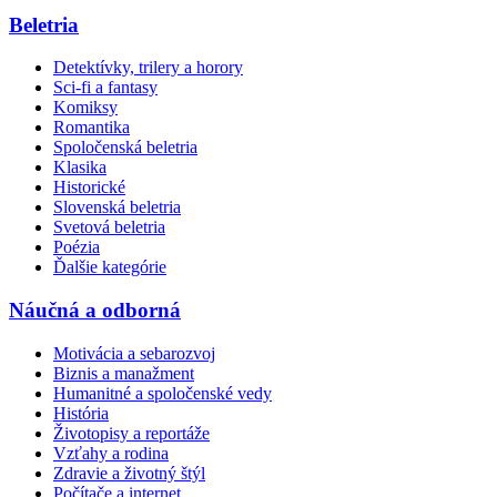
Beletria
Detektívky, trilery a horory
Sci-fi a fantasy
Komiksy
Romantika
Spoločenská beletria
Klasika
Historické
Slovenská beletria
Svetová beletria
Poézia
Ďalšie kategórie
Náučná a odborná
Motivácia a sebarozvoj
Biznis a manažment
Humanitné a spoločenské vedy
História
Životopisy a reportáže
Vzťahy a rodina
Zdravie a životný štýl
Počítače a internet