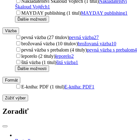
Nakladatelství Škaloud Vojtěch (1 titul)
Nakladatelství
Škaloud Vojtěch
1
MAYDAY publishing (1 titul)
MAYDAY publishing
1
Ďalšie možnosti
Väzba
pevná väzba (27 titulov)
pevná väzba
27
brožovaná väzba (10 titulov)
brožovaná väzba
10
pevná väzba s prebalom (4 tituly)
pevná väzba s prebalom
4
leporelo (2 tituly)
leporelo
2
šitá väzba (1 titul)
šitá väzba
1
Ďalšie možnosti
Formát
E-kniha: PDF (1 titul)
E-kniha: PDF
1
Zúžiť výber
Zoradiť