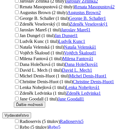
Jaroslav Zelinka (2 tituly)
Jaroslav Zelinka
2
Renata Masopustová (2 tituly)
Renata Masopustová
2
Augustus Brown (2 tituly)
Augustus Brown
2
George B. Schaller (1 titul)
George B. Schaller
1
Zdeněk Veselovský (1 titul)
Zdeněk Veselovský
1
Jaroslav Mareš (1 titul)
Jaroslav Mareš
1
Jan Dungel (1 titul)
Jan Dungel
1
Ludvík Kunc (1 titul)
Ludvík Kunc
1
Nataša Velenská (1 titul)
Nataša Velenská
1
Vojtěch Škaloud (1 titul)
Vojtěch Škaloud
1
Milena Fantová (1 titul)
Milena Fantová
1
Dana Holečková (1 titul)
Dana Holečková
1
David L. Mech (1 titul)
David L. Mech
1
Michel Denis-Huot (1 titul)
Michel Denis-Huot
1
Christine Denis-Huot (1 titul)
Christine Denis-Huot
1
Lenka Nohejlová (1 titul)
Lenka Nohejlová
1
Zdeněk Ledvinka (1 titul)
Zdeněk Ledvinka
1
Jane Goodall (1 titul)
Jane Goodall
1
Ďalšie možnosti
Vydavateľstvo
Radioservis (5 titulov)
Radioservis
5
Rebo (5 titulov)
Rebo
5