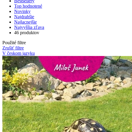
Bestsellery
Top hodnotené
Novinky
Najdrahšie
Najlacnejšie
Najvyššia zľava
46 produktov
Použité filtre
Zrušiť filtre
V českom jazyku