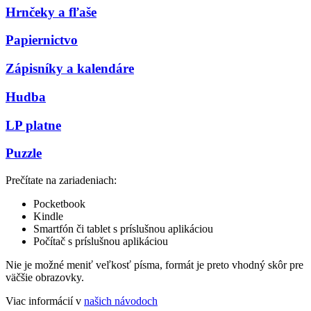
Hrnčeky a fľaše
Papiernictvo
Zápisníky a kalendáre
Hudba
LP platne
Puzzle
Prečítate na zariadeniach:
Pocketbook
Kindle
Smartfón či tablet s príslušnou aplikáciou
Počítač s príslušnou aplikáciou
Nie je možné meniť veľkosť písma, formát je preto vhodný skôr pre
väčšie obrazovky.
Viac informácií v
našich návodoch