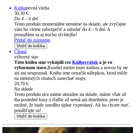
Kniha
pevná väzba
30,30 €
Do 4 – 6 dní
Tento produkt momentálne nemáme na sklade, ale zvyčajne
vám ho vieme zabezpečiť a odoslať do 4 – 6 dní. A
posnažíme sa aj trochu rýchlejšie!
Pridať do zoznamu
Vložiť do košíka
Čítaná
výborný stav
Túto knihu sme vykúpili cez
Knihovrátok
a je vo
výbornom stave.
Rozdiel medzi touto knihou a novou by ste
asi ani nespoznali. Knihu sme označili nálepkou, ktorá môže
na niektorých obaloch zanechať stopy.
20,70 €
Na sklade
Tento produkt síce máme aktuálne na sklade, máme však už
iba posledné kusy a ďalšie už nemá ani distribútor, preto je
možné, že bude onedlho úplne vypredaný. Ak ho chcete mať,
ponáhľajte sa!
Vložiť do košíka