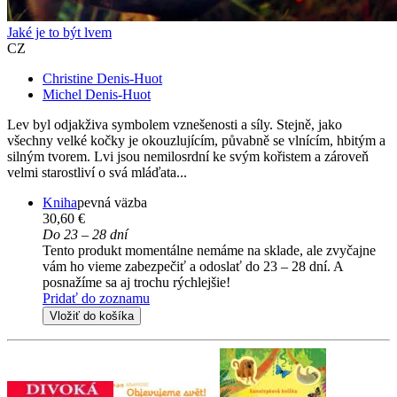
Jaké je to být lvem
CZ
Christine Denis-Huot
Michel Denis-Huot
Lev byl odjakživa symbolem vznešenosti a síly. Stejně, jako
všechny velké kočky je okouzlujícím, půvabně se vlnícím, hbitým a
silným tvorem. Lvi jsou nemilosrdní ke svým kořistem a zároveň
velmi starostliví o svá mláďata...
Kniha
pevná väzba
30,60 €
Do 23 – 28 dní
Tento produkt momentálne nemáme na sklade, ale zvyčajne
vám ho vieme zabezpečiť a odoslať do 23 – 28 dní. A
posnažíme sa aj trochu rýchlejšie!
Pridať do zoznamu
Vložiť do košíka