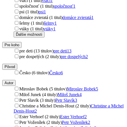
vtáci (1 titul)
vtáci
1
spoločnosť (1 titul)
spoločnosť
1
psi (1 titul)
psi
1
domáce zvieratá (1 titul)
domáce zvieratá
1
šelmy (1 titul)
šelmy
1
vtáky (1 titul)
vtáky
1
Ďalšie možnosti
Pre koho
pre deti (13 titulov)
pre deti
13
pre dospelých (2 tituly)
pre dospelých
2
Pôvod
Česko (6 titulov)
Česko
6
Autor
Miroslav Bobek (5 titulov)
Miroslav Bobek
5
Miloš Junek (4 tituly)
Miloš Junek
4
Petr Slavík (3 tituly)
Petr Slavík
3
Christine a Michel Denis-Hout (2 tituly)
Christine a Michel
Denis-Hout
2
Ester Verhoef (2 tituly)
Ester Verhoef
2
Petr Voženílek (2 tituly)
Petr Voženílek
2