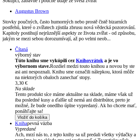
Šokující, zábavné i poučné údaje ze světa zvířat
Augustus Brown
Stovky poučných, často humorných nebo prostě čistě bizarních
postřehů, které o zvířatech zjistila zbrusu nová vědecká pozorování.
Kapitoly postihují nejrůznější aspekty ze života zvířat - od způsobu,
jakým se mezi sebou dorozumívají, až po velmi neob...
Čítaná
výborný stav
Túto knihu sme vykúpili cez
Knihovrátok
a je vo
výbornom stave.
Rozdiel medzi touto knihou a novou by ste
asi ani nespoznali. Knihu sme označili nálepkou, ktorá môže
na niektorých obaloch zanechať stopy.
3,30 €
Na sklade
Tento produkt síce máme aktuálne na sklade, máme však už
iba posledné kusy a ďalšie už nemá ani distribútor, preto je
možné, že bude onedlho úplne vypredaný. Ak ho chcete mať,
ponáhľajte sa!
Vložiť do košíka
Kniha
pevná väzba
Vypredané
Ach, mrzí nás to, z tejto knihy sa už predali všetky výtlačky a