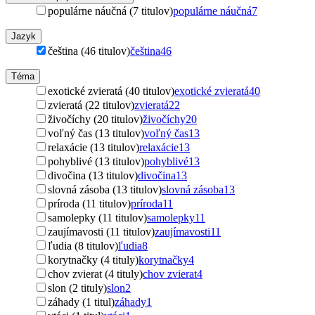
populárne náučná (7 titulov)
populárne náučná
7
Jazyk
čeština (46 titulov)
čeština
46
Téma
exotické zvieratá (40 titulov)
exotické zvieratá
40
zvieratá (22 titulov)
zvieratá
22
živočíchy (20 titulov)
živočíchy
20
voľný čas (13 titulov)
voľný čas
13
relaxácie (13 titulov)
relaxácie
13
pohyblivé (13 titulov)
pohyblivé
13
divočina (13 titulov)
divočina
13
slovná zásoba (13 titulov)
slovná zásoba
13
príroda (11 titulov)
príroda
11
samolepky (11 titulov)
samolepky
11
zaujímavosti (11 titulov)
zaujímavosti
11
ľudia (8 titulov)
ľudia
8
korytnačky (4 tituly)
korytnačky
4
chov zvierat (4 tituly)
chov zvierat
4
slon (2 tituly)
slon
2
záhady (1 titul)
záhady
1