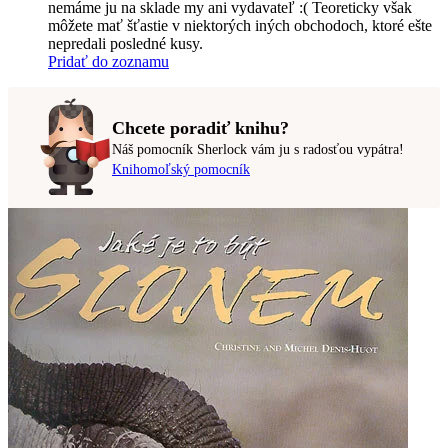
nemáme ju na sklade my ani vydavateľ :( Teoreticky však
môžete mať šťastie v niektorých iných obchodoch, ktoré ešte
nepredali posledné kusy.
Pridať do zoznamu
Chcete poradiť knihu?
Náš pomocník Sherlock vám ju s radosťou vypátra!
Knihomoľský pomocník