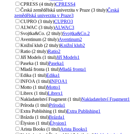
CPRESS (4 tituly)
CPRESS
4
Česká zemědělská univerzita v Praze (3 tituly)
Česká
zemědělská univerzita v Praze
3
CUPRO (3 tituly)
CUPRO
3
ALWAC (3 tituly)
ALWAC
3
Svojtka&Co. (2 tituly)
Svojtka&Co.
2
Aventinum (2 tituly)
Aventinum
2
Knižní klub (2 tituly)
Knižní klub
2
Ratio (2 tituly)
Ratio
2
Jiří Models (1 titul)
Jiří Models
1
Paseka (1 titul)
Paseka
1
Mladá fronta (1 titul)
Mladá fronta
1
Edika (1 titul)
Edika
1
INFOA (1 titul)
INFOA
1
Motto (1 titul)
Motto
1
Librex (1 titul)
Librex
1
Nakladatelství Fragment (1 titul)
Nakladatelství Fragment
1
Príroda (1 titul)
Príroda
1
Extra Publishing (1 titul)
Extra Publishing
1
Brázda (1 titul)
Brázda
1
Élysion (1 titul)
Élysion
1
Arista Books (1 titul)
Arista Books
1