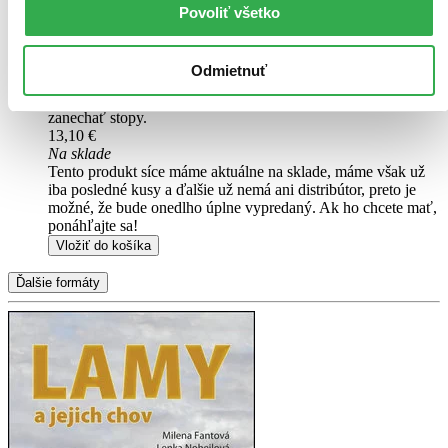
mierne opotrebovaná
Povoliť všetko
Túto knihu sme vykúpili cez
Knihovrátok
a je mierne
opotrebovaná.
Na tejto knihe už síce poznať, že ju niekto
čítal, môže jej chýbať prebal, nie je však poškodená tak, aby
Odmietnuť
to akokoľvek znižovalo zážitok z jej obsahu. Knihu sme
označili nálepkou, ktorá môže na niektorých obaloch
zanechať stopy.
13,10 €
Na sklade
Tento produkt síce máme aktuálne na sklade, máme však už
iba posledné kusy a ďalšie už nemá ani distribútor, preto je
možné, že bude onedlho úplne vypredaný. Ak ho chcete mať,
ponáhľajte sa!
Vložiť do košíka
Ďalšie formáty