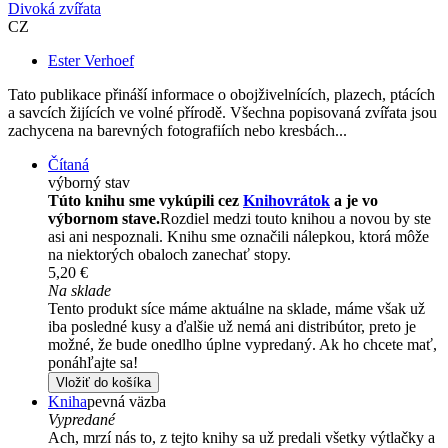
Divoká zvířata
CZ
Ester Verhoef
Tato publikace přináší informace o obojživelnících, plazech, ptácích
a savcích žijících ve volné přírodě. Všechna popisovaná zvířata jsou
zachycena na barevných fotografiích nebo kresbách...
Čítaná
výborný stav
Túto knihu sme vykúpili cez
Knihovrátok
a je vo
výbornom stave.
Rozdiel medzi touto knihou a novou by ste
asi ani nespoznali. Knihu sme označili nálepkou, ktorá môže
na niektorých obaloch zanechať stopy.
5,20 €
Na sklade
Tento produkt síce máme aktuálne na sklade, máme však už
iba posledné kusy a ďalšie už nemá ani distribútor, preto je
možné, že bude onedlho úplne vypredaný. Ak ho chcete mať,
ponáhľajte sa!
Vložiť do košíka
Kniha
pevná väzba
Vypredané
Ach, mrzí nás to, z tejto knihy sa už predali všetky výtlačky a