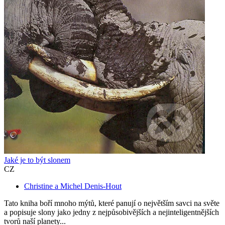
Jaké je to být slonem
CZ
Christine a Michel Denis-Hout
Tato kniha boří mnoho mýtů, které panují o největším savci na světe
a popisuje slony jako jedny z nejpůsobivějších a nejinteligentnějších
tvorů naší planety...