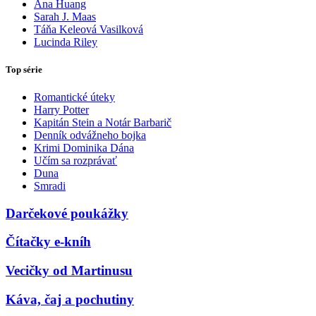
Ana Huang
Sarah J. Maas
Táňa Keleová Vasilková
Lucinda Riley
Top série
Romantické úteky
Harry Potter
Kapitán Stein a Notár Barbarič
Denník odvážneho bojka
Krimi Dominika Dána
Učím sa rozprávať
Duna
Smradi
Darčekové poukážky
Čítačky e-kníh
Vecičky od Martinusu
Káva, čaj a pochutiny