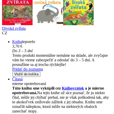
Divoká zvířata
CZ
Kniha
leporelo
3,70 €
Do 3 – 5 dní
Tento produkt momentálne nemáme na sklade, ale zvyčajne
vám ho vieme zabezpečiť a odoslať do 3 – 5 dní. A
posnažíme sa aj trochu rýchlejšie!
Pridať do zoznamu
Vložiť do košíka
Čítaná
mierne opotrebovaná
Túto knihu sme vykúpili cez
Knihovrátok
a je mierne
opotrebovaná.
Na tejto knihe už síce poznať, že ju niekto
čítal, môže jej chýbať prebal, nie je však poškodená tak, aby
to akokoľvek znižovalo zážitok z jej obsahu. Knihu sme
označili nálepkou, ktorá môže na niektorých obaloch
zanechať stopy.