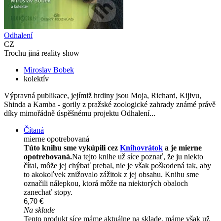
Odhalení
CZ
Trochu jiná reality show
Miroslav Bobek
kolektív
Výpravná publikace, jejímiž hrdiny jsou Moja, Richard, Kijivu,
Shinda a Kamba - gorily z pražské zoologické zahrady známé právě
díky mimořádně úspěšnému projektu Odhalení...
Čítaná
mierne opotrebovaná
Túto knihu sme vykúpili cez
Knihovrátok
a je mierne
opotrebovaná.
Na tejto knihe už síce poznať, že ju niekto
čítal, môže jej chýbať prebal, nie je však poškodená tak, aby
to akokoľvek znižovalo zážitok z jej obsahu. Knihu sme
označili nálepkou, ktorá môže na niektorých obaloch
zanechať stopy.
6,70 €
Na sklade
Tento produkt síce máme aktuálne na sklade, máme však už