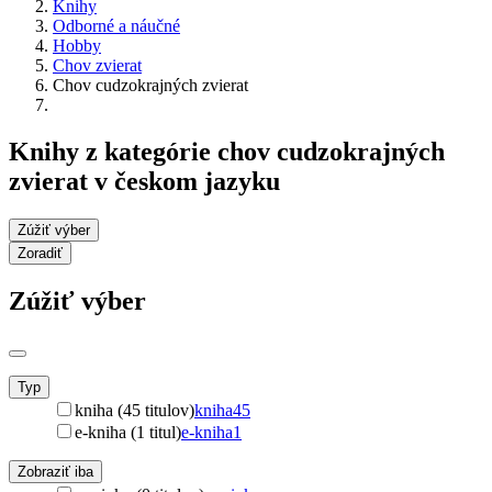
Knihy
Odborné a náučné
Hobby
Chov zvierat
Chov cudzokrajných zvierat
Knihy z kategórie chov cudzokrajných
zvierat v českom jazyku
Zúžiť výber
Zoradiť
Zúžiť výber
Typ
kniha (45 titulov)
kniha
45
e-kniha (1 titul)
e-kniha
1
Zobraziť iba