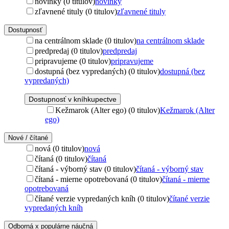
novinky (0 titulov)
novinky
zľavnené tituly (0 titulov)
zľavnené tituly
Dostupnosť
na centrálnom sklade (0 titulov)
na centrálnom sklade
predpredaj (0 titulov)
predpredaj
pripravujeme (0 titulov)
pripravujeme
dostupná (bez vypredaných) (0 titulov)
dostupná (bez
vypredaných)
Dostupnosť v kníhkupectve
Kežmarok (Alter ego) (0 titulov)
Kežmarok (Alter
ego)
Nové / čítané
nová (0 titulov)
nová
čítaná (0 titulov)
čítaná
čítaná - výborný stav (0 titulov)
čítaná - výborný stav
čítaná - mierne opotrebovaná (0 titulov)
čítaná - mierne
opotrebovaná
čítané verzie vypredaných kníh (0 titulov)
čítané verzie
vypredaných kníh
Odborná x populárne náučná