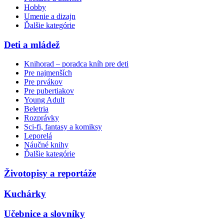
Hobby
Umenie a dizajn
Ďalšie kategórie
Deti a mládež
Knihorad – poradca kníh pre deti
Pre najmenších
Pre prvákov
Pre pubertiakov
Young Adult
Beletria
Rozprávky
Sci-fi, fantasy a komiksy
Leporelá
Náučné knihy
Ďalšie kategórie
Životopisy a reportáže
Kuchárky
Učebnice a slovníky