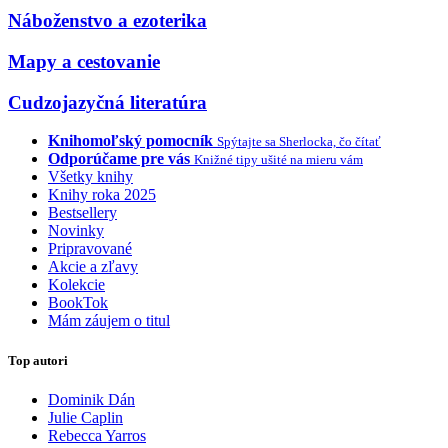
Náboženstvo a ezoterika
Mapy a cestovanie
Cudzojazyčná literatúra
Knihomoľský pomocník
Spýtajte sa Sherlocka, čo čítať
Odporúčame pre vás
Knižné tipy ušité na mieru vám
Všetky knihy
Knihy roka 2025
Bestsellery
Novinky
Pripravované
Akcie a zľavy
Kolekcie
BookTok
Mám záujem o titul
Top autori
Dominik Dán
Julie Caplin
Rebecca Yarros