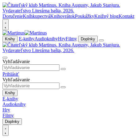
Doručenie
Kníhkupectvá
Knihovrátok
Poukážky
Knižný blog
Kontakt
E-knihy
Audioknihy
Hry
Filmy
Knihy
Doplnky
Vyhľadávanie
Prihlásiť
Vyhľadávanie
Knihy
E-knihy
Audioknihy
Hry
Filmy
Doplnky