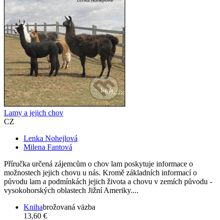
Lamy a jejich chov
CZ
Lenka Nohejlová
Milena Fantová
Příručka určená zájemcům o chov lam poskytuje informace o
možnostech jejich chovu u nás. Kromě základních informací o
původu lam a podmínkách jejich života a chovu v zemích původu -
vysokohorských oblastech Jižní Ameriky....
Kniha
brožovaná väzba
13,60 €