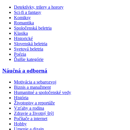
Detektívky, trilery a horory
Sci-fi a fantasy
Komiksy
Romantika
Spoločenská beletria
Klasika
Historické
Slovenská beletria
Svetová beletria
Poézia
Ďalšie kategórie
Náučná a odborná
Motivácia a sebarozvoj
Biznis a manažment
Humanitné a spoločenské vedy
História
Životopisy a reportáže
Vzťahy a rodina
Zdravie a životný štýl
Počítače a internet
Hobby
Umenie a dizajn