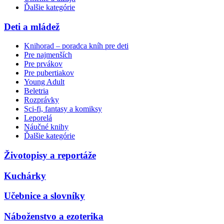
Ďalšie kategórie
Deti a mládež
Knihorad – poradca kníh pre deti
Pre najmenších
Pre prvákov
Pre pubertiakov
Young Adult
Beletria
Rozprávky
Sci-fi, fantasy a komiksy
Leporelá
Náučné knihy
Ďalšie kategórie
Životopisy a reportáže
Kuchárky
Učebnice a slovníky
Náboženstvo a ezoterika