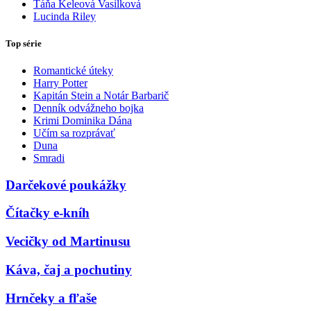
Táňa Keleová Vasilková
Lucinda Riley
Top série
Romantické úteky
Harry Potter
Kapitán Stein a Notár Barbarič
Denník odvážneho bojka
Krimi Dominika Dána
Učím sa rozprávať
Duna
Smradi
Darčekové poukážky
Čítačky e-kníh
Vecičky od Martinusu
Káva, čaj a pochutiny
Hrnčeky a fľaše