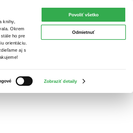
Povoliť všetko
a knihy,
ovala. Okrem
Odmietnuť
stále ho pre
u orientáciu.
dieľame aj s
Ďakujeme!
ngové
Zobraziť detaily