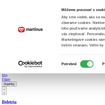
Doručenie
Kníhkupectvá
Knihovrátok
Poukážky
Knižný blog
Kontakt
Môžeme pracovať s cooki
Aby sme vedeli, ako sa na 
zbierame cookies. Niektor
E-knihy
Audioknihy
Hry
Filmy
Knihy
Doplnky
toho používame analytické
vás zlepšovať. Personaliz
Vyhľadávanie
Marketingové cookies nám 
tretími stranami. Veľmi b
Prihlásiť
Vyhľadávanie
Výber
Knihy
Potrebné
P
súhlasu
E-knihy
Audioknihy
Hry
Filmy
Doplnky
Beletria