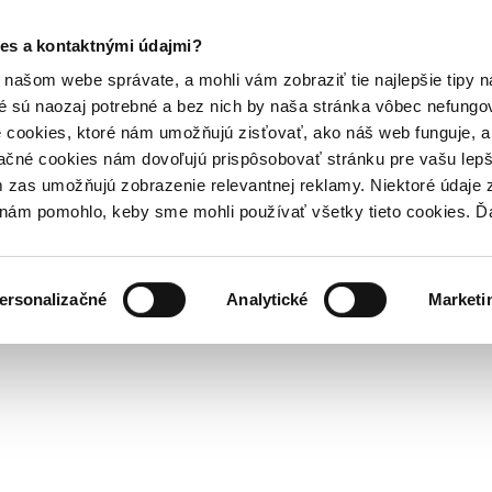
es a kontaktnými údajmi?
našom webe správate, a mohli vám zobraziť tie najlepšie tipy n
é sú naozaj potrebné a bez nich by naša stránka vôbec nefung
 cookies, ktoré nám umožňujú zisťovať, ako náš web funguje, a 
ačné cookies nám dovoľujú prispôsobovať stránku pre vašu lepši
zas umožňujú zobrazenie relevantnej reklamy. Niektoré údaje z
y nám pomohlo, keby sme mohli používať všetky tieto cookies. 
ersonalizačné
Analytické
Marketi