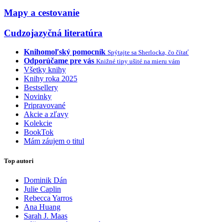
Mapy a cestovanie
Cudzojazyčná literatúra
Knihomoľský pomocník
Spýtajte sa Sherlocka, čo čítať
Odporúčame pre vás
Knižné tipy ušité na mieru vám
Všetky knihy
Knihy roka 2025
Bestsellery
Novinky
Pripravované
Akcie a zľavy
Kolekcie
BookTok
Mám záujem o titul
Top autori
Dominik Dán
Julie Caplin
Rebecca Yarros
Ana Huang
Sarah J. Maas