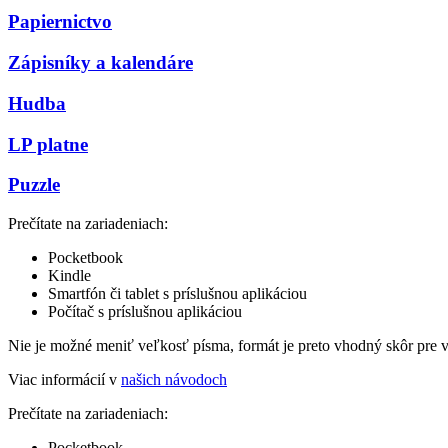
Papiernictvo
Zápisníky a kalendáre
Hudba
LP platne
Puzzle
Prečítate na zariadeniach:
Pocketbook
Kindle
Smartfón či tablet s príslušnou aplikáciou
Počítač s príslušnou aplikáciou
Nie je možné meniť veľkosť písma, formát je preto vhodný skôr pre 
Viac informácií v
našich návodoch
Prečítate na zariadeniach:
Pocketbook