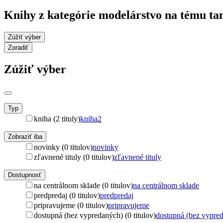
Knihy z kategórie modelárstvo na tému ta
Zúžiť výber
Zoradiť
Zúžiť výber
Typ
kniha (2 tituly)
kniha
2
Zobraziť iba
novinky (0 titulov)
novinky
zľavnené tituly (0 titulov)
zľavnené tituly
Dostupnosť
na centrálnom sklade (0 titulov)
na centrálnom sklade
predpredaj (0 titulov)
predpredaj
pripravujeme (0 titulov)
pripravujeme
dostupná (bez vypredaných) (0 titulov)
dostupná (bez vypre