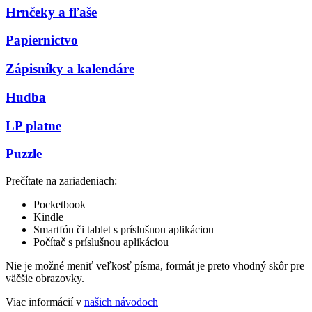
Hrnčeky a fľaše
Papiernictvo
Zápisníky a kalendáre
Hudba
LP platne
Puzzle
Prečítate na zariadeniach:
Pocketbook
Kindle
Smartfón či tablet s príslušnou aplikáciou
Počítač s príslušnou aplikáciou
Nie je možné meniť veľkosť písma, formát je preto vhodný skôr pre
väčšie obrazovky.
Viac informácií v
našich návodoch