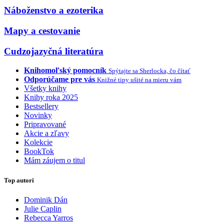
Náboženstvo a ezoterika
Mapy a cestovanie
Cudzojazyčná literatúra
Knihomoľský pomocník
Spýtajte sa Sherlocka, čo čítať
Odporúčame pre vás
Knižné tipy ušité na mieru vám
Všetky knihy
Knihy roka 2025
Bestsellery
Novinky
Pripravované
Akcie a zľavy
Kolekcie
BookTok
Mám záujem o titul
Top autori
Dominik Dán
Julie Caplin
Rebecca Yarros