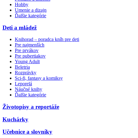
Hobby
Umenie a dizajn
Ďalšie kategórie
Deti a mládež
Knihorad – poradca kníh pre deti
Pre najmenších
Pre prvákov
Pre pubertiakov
Young Adult
Beletria
Rozprávky
Sci-fi, fantasy a komiksy
Leporelá
Náučné knihy
Ďalšie kategórie
Životopisy a reportáže
Kuchárky
Učebnice a slovníky