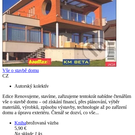
Vše o stavbě domu
CZ
Autorský kolektív
Edice Renovujeme, stavíme, zařizujeme tentokrát nabídne čtenářům
vše o stavbě domu – od získání financí, přes plánování, výběr
materiálů, výrobků, způsobu výstavby, technologie až po zařízení
domu a úpravu exteriéru. Čtenář se dozví, co vše...
Kniha
brožovaná väzba
5,90 €
Na sklade 1 ks