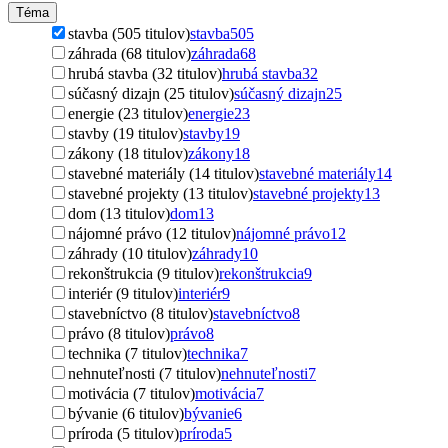
Téma
stavba (505 titulov)
stavba
505
záhrada (68 titulov)
záhrada
68
hrubá stavba (32 titulov)
hrubá stavba
32
súčasný dizajn (25 titulov)
súčasný dizajn
25
energie (23 titulov)
energie
23
stavby (19 titulov)
stavby
19
zákony (18 titulov)
zákony
18
stavebné materiály (14 titulov)
stavebné materiály
14
stavebné projekty (13 titulov)
stavebné projekty
13
dom (13 titulov)
dom
13
nájomné právo (12 titulov)
nájomné právo
12
záhrady (10 titulov)
záhrady
10
rekonštrukcia (9 titulov)
rekonštrukcia
9
interiér (9 titulov)
interiér
9
stavebníctvo (8 titulov)
stavebníctvo
8
právo (8 titulov)
právo
8
technika (7 titulov)
technika
7
nehnuteľnosti (7 titulov)
nehnuteľnosti
7
motivácia (7 titulov)
motivácia
7
bývanie (6 titulov)
bývanie
6
príroda (5 titulov)
príroda
5