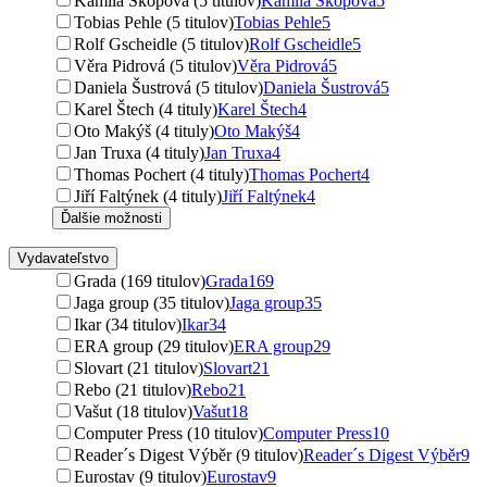
Kamila Skopová (5 titulov)
Kamila Skopová
5
Tobias Pehle (5 titulov)
Tobias Pehle
5
Rolf Gscheidle (5 titulov)
Rolf Gscheidle
5
Věra Pidrová (5 titulov)
Věra Pidrová
5
Daniela Šustrová (5 titulov)
Daniela Šustrová
5
Karel Štech (4 tituly)
Karel Štech
4
Oto Makýš (4 tituly)
Oto Makýš
4
Jan Truxa (4 tituly)
Jan Truxa
4
Thomas Pochert (4 tituly)
Thomas Pochert
4
Jiří Faltýnek (4 tituly)
Jiří Faltýnek
4
Ďalšie možnosti
Vydavateľstvo
Grada (169 titulov)
Grada
169
Jaga group (35 titulov)
Jaga group
35
Ikar (34 titulov)
Ikar
34
ERA group (29 titulov)
ERA group
29
Slovart (21 titulov)
Slovart
21
Rebo (21 titulov)
Rebo
21
Vašut (18 titulov)
Vašut
18
Computer Press (10 titulov)
Computer Press
10
Reader´s Digest Výběr (9 titulov)
Reader´s Digest Výběr
9
Eurostav (9 titulov)
Eurostav
9