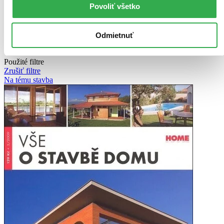
Povoliť všetko
Novinky
Najdrahšie
Najlacnejšie
Odmietnuť
Najvyššia zľava
505 produktov
Použité filtre
Zrušiť filtre
Na tému stavba