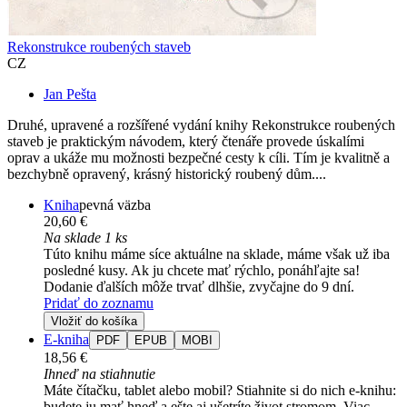
Rekonstrukce roubených staveb
CZ
Jan Pešta
Druhé, upravené a rozšířené vydání knihy Rekonstrukce roubených
staveb je praktickým návodem, který čtenáře provede úskalími
oprav a ukáže mu možnosti bezpečné cesty k cíli. Tím je kvalitně a
bezchybně opravený, krásný historický roubený dům....
Kniha
pevná väzba
20,60 €
Na sklade 1 ks
Túto knihu máme síce aktuálne na sklade, máme však už iba
posledné kusy. Ak ju chcete mať rýchlo, ponáhľajte sa!
Dodanie ďalších môže trvať dlhšie, zvyčajne do 9 dní.
Pridať do zoznamu
Vložiť do košíka
E-kniha
PDF
EPUB
MOBI
18,56 €
Ihneď na stiahnutie
Máte čítačku, tablet alebo mobil? Stiahnite si do nich e-knihu:
budete ju mať hneď a ešte aj ušetríte život stromom. Viac