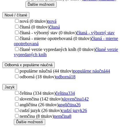
Ďalšie možnosti
Nové / čítané
nová (0 titulov)
nová
čítaná (0 titulov)
čítaná
čítaná - výborný stav (0 titulov)
čítaná - výborný stav
čítaná - mierne opotrebovaná (0 titulov)
čítaná - mierne
opotrebovaná
čítané verzie vypredaných kníh (0 titulov)
čítané verzie
vypredaných kníh
Odborná x populárne náučná
populárne náučná (44 titulov)
populárne náučná
44
odborná (18 titulov)
odborná
18
Jazyk
čeština (334 titulov)
čeština
334
slovenčina (142 titulov)
slovenčina
142
angličtina (26 titulov)
angličtina
26
cudzí jazyk (26 titulov)
cudzí jazyk
26
nemčina (8 titulov)
nemčina
8
Ďalšie možnosti