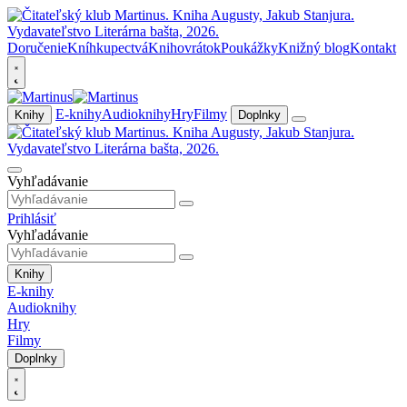
Doručenie
Kníhkupectvá
Knihovrátok
Poukážky
Knižný blog
Kontakt
E-knihy
Audioknihy
Hry
Filmy
Knihy
Doplnky
Vyhľadávanie
Prihlásiť
Vyhľadávanie
Knihy
E-knihy
Audioknihy
Hry
Filmy
Doplnky