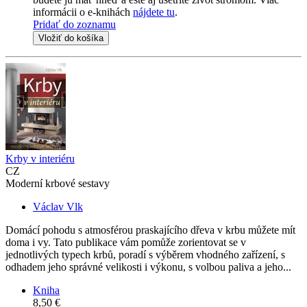
informácii o e-knihách
nájdete tu
.
Pridať do zoznamu
Vložiť do košíka
Krby v interiéru
CZ
Moderní krbové sestavy
Václav Vlk
Domácí pohodu s atmosférou praskajícího dřeva v krbu můžete mít
doma i vy. Tato publikace vám pomůže zorientovat se v
jednotlivých typech krbů, poradí s výběrem vhodného zařízení, s
odhadem jeho správné velikosti i výkonu, s volbou paliva a jeho...
Kniha
8,50 €