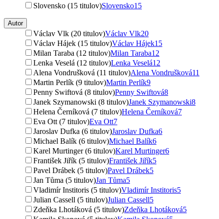
Slovensko (15 titulov)
Slovensko
15
Autor
Václav Vlk (20 titulov)
Václav Vlk
20
Václav Hájek (15 titulov)
Václav Hájek
15
Milan Taraba (12 titulov)
Milan Taraba
12
Lenka Veselá (12 titulov)
Lenka Veselá
12
Alena Vondrušková (11 titulov)
Alena Vondrušková
11
Martin Perlík (9 titulov)
Martin Perlík
9
Penny Swiftová (8 titulov)
Penny Swiftová
8
Janek Szymanowski (8 titulov)
Janek Szymanowski
8
Helena Černíková (7 titulov)
Helena Černíková
7
Eva Ott (7 titulov)
Eva Ott
7
Jaroslav Dufka (6 titulov)
Jaroslav Dufka
6
Michael Balík (6 titulov)
Michael Balík
6
Karel Murtinger (6 titulov)
Karel Murtinger
6
František Jiřík (5 titulov)
František Jiřík
5
Pavel Drábek (5 titulov)
Pavel Drábek
5
Jan Tůma (5 titulov)
Jan Tůma
5
Vladimír Institoris (5 titulov)
Vladimír Institoris
5
Julian Cassell (5 titulov)
Julian Cassell
5
Zdeňka Lhotáková (5 titulov)
Zdeňka Lhotáková
5