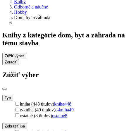
Knihy
Odborné a náučné
Hobby
Dom, byt a záhrada
Knihy z kategórie dom, byt a záhrada na
tému stavba
Zúžiť výber
Zoradiť
Zúžiť výber
Typ
kniha (448 titulov)
kniha
448
e-kniha (49 titulov)
e-kniha
49
ostatné (8 titulov)
ostatné
8
Zobraziť iba