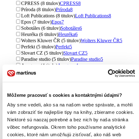
CPRESS (8 titulov)
CPRESS
8
Príroda (8 titulov)
Príroda
8
Loft Publications (8 titulov)
Loft Publications
8
Epos (7 titulov)
Epos
7
Sobotáles (6 titulov)
Sobotáles
6
Heuréka (6 titulov)
Heuréka
6
Wolters Kluwer ČR (5 titulov)
Wolters Kluwer ČR
5
Perfekt (5 titulov)
Perfekt
5
Slovart CZ (5 titulov)
Slovart CZ
5
Paradise studio (5 titulov)
Paradise studio
5
Anagram (4 tituly)
Anagram
4
Kopp (4 tituly)
Kopp
4
STU (4 tituly)
STU
4
Images (4 tituly)
Images
4
Te Neues (3 tituly)
Te Neues
3
Môžeme pracovať s cookies a kontaktnými údajmi?
Ikar CZ (3 tituly)
Ikar CZ
3
Mladá fronta (3 tituly)
Mladá fronta
3
Aby sme vedeli, ako sa na našom webe správate, a mohli
Fortuna Libri (3 tituly)
Fortuna Libri
3
vám zobraziť tie najlepšie tipy na knihy, zbierame cookies.
Esence (3 tituly)
Esence
3
Niektoré sú naozaj potrebné a bez nich by naša stránka
Thames & Hudson (3 tituly)
Thames & Hudson
3
vôbec nefungovala. Okrem toho používame analytické
Ďalšie možnosti
cookies, ktoré nám umožňujú zisťovať, ako náš web
Väzba