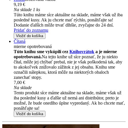
9,19 €
Na sklade 1 ks
Túto knihu máme síce aktuálne na sklade, máme však už iba
posledné kusy. Ak ju chcete mať rýchlo, ponáhľajte sa!
Dodanie ďalších môže trvať dlhšie, zvyčajne do 24 dní.
Pridať do zoznamu
Vložiť do košíka
Čítaná
mierne opotrebovaná
Túto knihu sme vykúpili cez
Knihovrátok
a je mierne
opotrebovaná.
Na tejto knihe už síce poznať, že ju niekto
čítal, môže jej chýbať prebal, nie je však poškodená tak, aby
to akokoľvek znižovalo zážitok z jej obsahu. Knihu sme
označili nálepkou, ktorá môže na niektorých obaloch
zanechať stopy.
7,00 €
Na sklade
Tento produkt síce máme aktuálne na sklade, máme však už
iba posledné kusy a ďalšie už nemá ani distribútor, preto je
možné, že bude onedlho úplne vypredaný. Ak ho chcete mať,
ponáhľajte sa!
Vložiť do košíka