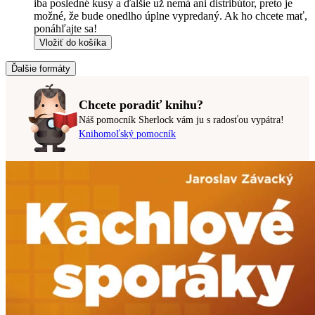
iba posledné kusy a ďalšie už nemá ani distribútor, preto je
možné, že bude onedlho úplne vypredaný. Ak ho chcete mať,
ponáhľajte sa!
Vložiť do košíka
Ďalšie formáty
Chcete poradiť knihu?
Náš pomocník Sherlock vám ju s radosťou vypátra!
Knihomoľský pomocník