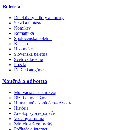
Beletria
Detektívky, trilery a horory
Sci-fi a fantasy
Komiksy
Romantika
Spoločenská beletria
Klasika
Historické
Slovenská beletria
Svetová beletria
Poézia
Ďalšie kategórie
Náučná a odborná
Motivácia a sebarozvoj
Biznis a manažment
Humanitné a spoločenské vedy
História
Životopisy a reportáže
Vzťahy a rodina
Zdravie a životný štýl
Počítače a internet