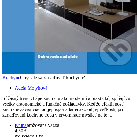
Kuchyne
Chystáte sa zariaďovať kuchyňu?
Adela Motyková
Súčasný trend chápe kuchyňu ako modernú a praktickú, spĺňajúcu
všetky ergonomické a funkčné požiadavky. Keďže efektívnosť
kuchyne závisí viac od jej usporiadania ako od jej veľkosti, pri
zariaďovaní kuchyne treba v prvom rade myslieť na to, ...
Kniha
brožovaná väzba
4,50 €
Na sklade 1 ks