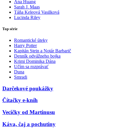
Ana Huang
Sarah J. Maas
Táňa Keleová Vasilková
Lucinda Riley
Top série
Romantické úteky
Harry Potter
Kapitán Stein a Notár Barbarič
Denník odvážneho bojka
Krimi Dominika Dána
Učím sa rozprávať
Duna
Smradi
Darčekové poukážky
Čítačky e-kníh
Vecičky od Martinusu
Káva, čaj a pochutiny