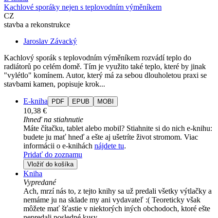
Kachlové sporáky nejen s teplovodním výměníkem
CZ
stavba a rekonstrukce
Jaroslav Závacký
Kachlový sporák s teplovodním výměníkem rozvádí teplo do
radiátorů po celém domě. Tím je využito také teplo, které by jinak
"vylétlo" komínem. Autor, který má za sebou dlouholetou praxi se
stavbami kamen, popisuje krok...
E-kniha
PDF
EPUB
MOBI
10,38 €
Ihneď na stiahnutie
Máte čítačku, tablet alebo mobil? Stiahnite si do nich e-knihu:
budete ju mať hneď a ešte aj ušetríte život stromom. Viac
informácii o e-knihách
nájdete tu
.
Pridať do zoznamu
Vložiť do košíka
Kniha
Vypredané
Ach, mrzí nás to, z tejto knihy sa už predali všetky výtlačky a
nemáme ju na sklade my ani vydavateľ :( Teoreticky však
môžete mať šťastie v niektorých iných obchodoch, ktoré ešte
nepredali posledné kusy.