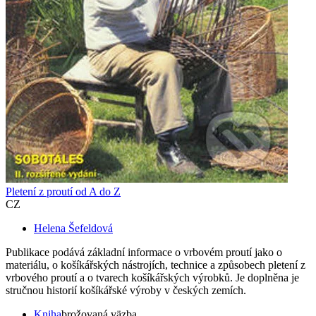
Pletení z proutí od A do Z
CZ
Helena Šefeldová
Publikace podává základní informace o vrbovém proutí jako o
materiálu, o košíkářských nástrojích, technice a způsobech pletení z
vrbového proutí a o tvarech košíkářských výrobků. Je doplněna je
stručnou historií košíkářské výroby v českých zemích.
Kniha
brožovaná väzba