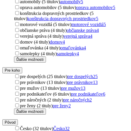
automobily (5 titulov)
automobily
5
oprava automobilov (5 titulov)
oprava automobilov
5
konštrukcia dopravných prostriedkov (5
titulov)
konštrukcia dopravných prostriedkov
5
motorové vozidlá (5 titulov)
motorové vozidlá
5
občianske práva (4 tituly)
občianske práva
4
verejná správa (4 tituly)
verejná správa
4
domov (4 tituly)
domov
4
omaľovánka (4 tituly)
omaľovánka
4
samolepky (4 tituly)
samolepky
4
Ďalšie možnosti
Pre koho
pre dospelých (25 titulov)
pre dospelých
25
pre právnikov (13 titulov)
pre právnikov
13
pre mužov (13 titulov)
pre mužov
13
pre podnikateľov (6 titulov)
pre podnikateľov
6
pre náročných (2 tituly)
pre náročných
2
pre ženy (2 tituly)
pre ženy
2
Ďalšie možnosti
Pôvod
Česko (32 titulov)
Česko
32