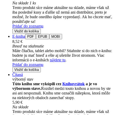
Na sklade 1 ks
Tento produkt síce máme aktuálne na sklade, máme však už
iba posledné kusy a ďalšie už nemá ani distribútor, preto je
možné, že bude onedlho úplne vypredaný. Ak ho chcete mať,
ponáhľajte sa!
Pridať do zoznamu
Vložiť do košíka
E-kniha
PDF
EPUB
MOBI
8,52 €
Ihneď na stiahnutie
Máte čítačku, tablet alebo mobil? Stiahnite si do nich e-knihu:
budete ju mať hneď a ešte aj ušetríte život stromom. Viac
informácii o e-knihách
nájdete tu
.
Pridať do zoznamu
Vložiť do košíka
Čítaná
výborný stav
Túto knihu sme vykúpili cez
Knihovrátok
a je vo
výbornom stave.
Rozdiel medzi touto knihou a novou by ste
asi ani nespoznali. Knihu sme označili nálepkou, ktorá môže
na niektorých obaloch zanechať stopy.
5,90 €
Na sklade
Tento produkt síce máme aktuálne na sklade, máme však už