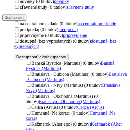
novinky (0 titulov)
novinky
zľavnené tituly (0 titulov)
zľavnené tituly
Dostupnosť
na centrálnom sklade (0 titulov)
na centrálnom sklade
predpredaj (0 titulov)
predpredaj
pripravujeme (0 titulov)
pripravujeme
dostupná (bez vypredaných) (0 titulov)
dostupná (bez
vypredaných)
Dostupnosť v kníhkupectve
Banská Bystrica (Martinus) (0 titulov)
Banská
Bystrica (Martinus)
Bratislava - Cubicon (Martinus) (0 titulov)
Bratislava
- Cubicon (Martinus)
Bratislava - Nivy (Martinus) (0 titulov)
Bratislava -
Nivy (Martinus)
Bratislava - Obchodná (Martinus) (0
titulov)
Bratislava - Obchodná (Martinus)
Čadca (Arcus) (0 titulov)
Čadca (Arcus)
Humenné (Na korze) (0 titulov)
Humenné (Na
korze)
Kežmarok (Alter ego) (0 titulov)
Kežmarok (Alter
ego)