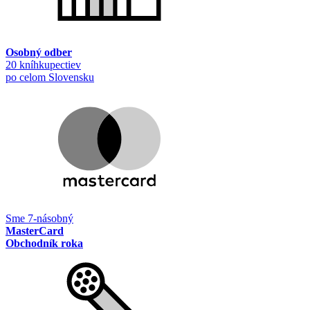
Osobný odber
20 kníhkupectiev
po celom Slovensku
Sme 7-násobný
MasterCard
Obchodník roka