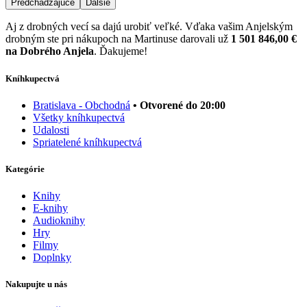
Predchádzajúce
Ďalšie
Aj z drobných vecí sa dajú urobiť veľké. Vďaka vašim Anjelským
drobným ste pri nákupoch na Martinuse darovali už
1 501 846,00 €
na Dobrého Anjela
. Ďakujeme!
Kníhkupectvá
Bratislava - Obchodná
• Otvorené do 20:00
Všetky kníhkupectvá
Udalosti
Spriatelené kníhkupectvá
Kategórie
Knihy
E-knihy
Audioknihy
Hry
Filmy
Doplnky
Nakupujte u nás