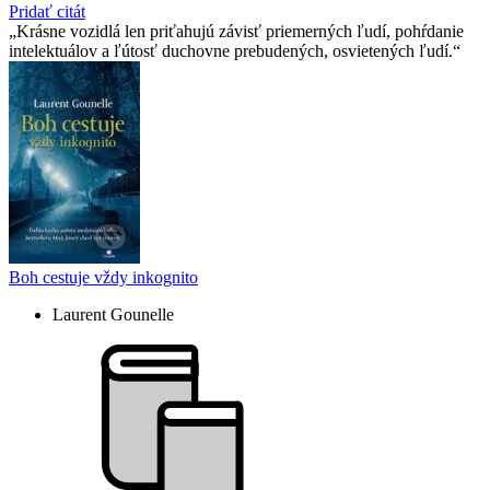
Pridať citát
Krásne vozidlá len priťahujú závisť priemerných ľudí, pohŕdanie
intelektuálov a ľútosť duchovne prebudených, osvietených ľudí.
Boh cestuje vždy inkognito
Laurent Gounelle