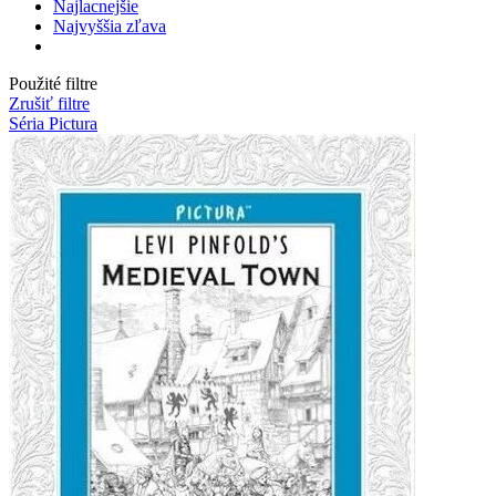
Najlacnejšie
Najvyššia zľava
Použité filtre
Zrušiť filtre
Séria Pictura