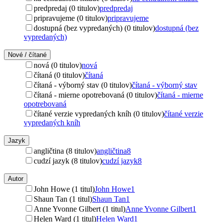
predpredaj (0 titulov)
predpredaj
pripravujeme (0 titulov)
pripravujeme
dostupná (bez vypredaných) (0 titulov)
dostupná (bez
vypredaných)
Nové / čítané
nová (0 titulov)
nová
čítaná (0 titulov)
čítaná
čítaná - výborný stav (0 titulov)
čítaná - výborný stav
čítaná - mierne opotrebovaná (0 titulov)
čítaná - mierne
opotrebovaná
čítané verzie vypredaných kníh (0 titulov)
čítané verzie
vypredaných kníh
Jazyk
angličtina (8 titulov)
angličtina
8
cudzí jazyk (8 titulov)
cudzí jazyk
8
Autor
John Howe (1 titul)
John Howe
1
Shaun Tan (1 titul)
Shaun Tan
1
Anne Yvonne Gilbert (1 titul)
Anne Yvonne Gilbert
1
Helen Ward (1 titul)
Helen Ward
1