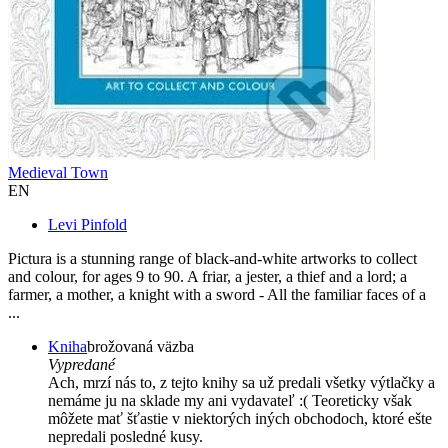
Medieval Town
EN
Levi Pinfold
Pictura is a stunning range of black-and-white artworks to collect
and colour, for ages 9 to 90. A friar, a jester, a thief and a lord; a
farmer, a mother, a knight with a sword - All the familiar faces of a
...
Kniha
brožovaná väzba
Vypredané
Ach, mrzí nás to, z tejto knihy sa už predali všetky výtlačky a
nemáme ju na sklade my ani vydavateľ :( Teoreticky však
môžete mať šťastie v niektorých iných obchodoch, ktoré ešte
nepredali posledné kusy.