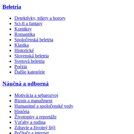
Beletria
Detektívky, trilery a horory
Sci-fi a fantasy
Komiksy
Romantika
Spoločenská beletria
Klasika
Historické
Slovenská beletria
Svetová beletria
Poézia
Ďalšie kategórie
Náučná a odborná
Motivácia a sebarozvoj
Biznis a manažment
Humanitné a spoločenské vedy
História
Životopisy a reportáže
Vzťahy a rodina
Zdravie a životný štýl
Počítače a internet