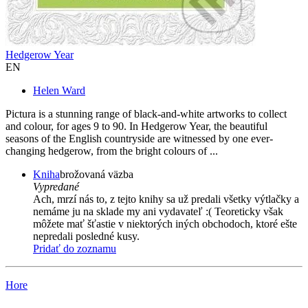
Hedgerow Year
EN
Helen Ward
Pictura is a stunning range of black-and-white artworks to collect
and colour, for ages 9 to 90. In Hedgerow Year, the beautiful
seasons of the English countryside are witnessed by one ever-
changing hedgerow, from the bright colours of ...
Kniha
brožovaná väzba
Vypredané
Ach, mrzí nás to, z tejto knihy sa už predali všetky výtlačky a
nemáme ju na sklade my ani vydavateľ :( Teoreticky však
môžete mať šťastie v niektorých iných obchodoch, ktoré ešte
nepredali posledné kusy.
Pridať do zoznamu
Hore