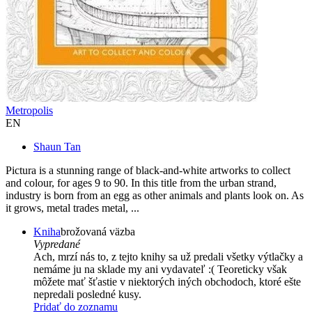
Metropolis
EN
Shaun Tan
Pictura is a stunning range of black-and-white artworks to collect
and colour, for ages 9 to 90. In this title from the urban strand,
industry is born from an egg as other animals and plants look on. As
it grows, metal trades metal, ...
Kniha
brožovaná väzba
Vypredané
Ach, mrzí nás to, z tejto knihy sa už predali všetky výtlačky a
nemáme ju na sklade my ani vydavateľ :( Teoreticky však
môžete mať šťastie v niektorých iných obchodoch, ktoré ešte
nepredali posledné kusy.
Pridať do zoznamu