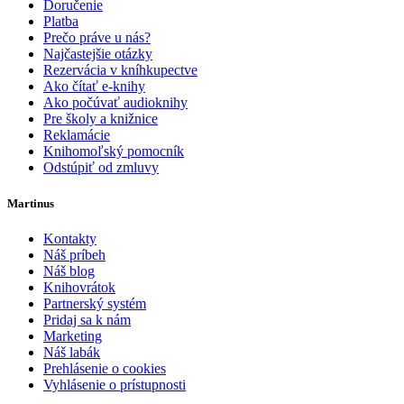
Doručenie
Platba
Prečo práve u nás?
Najčastejšie otázky
Rezervácia v kníhkupectve
Ako čítať e-knihy
Ako počúvať audioknihy
Pre školy a knižnice
Reklamácie
Knihomoľský pomocník
Odstúpiť od zmluvy
Martinus
Kontakty
Náš príbeh
Náš blog
Knihovrátok
Partnerský systém
Pridaj sa k nám
Marketing
Náš labák
Prehlásenie o cookies
Vyhlásenie o prístupnosti