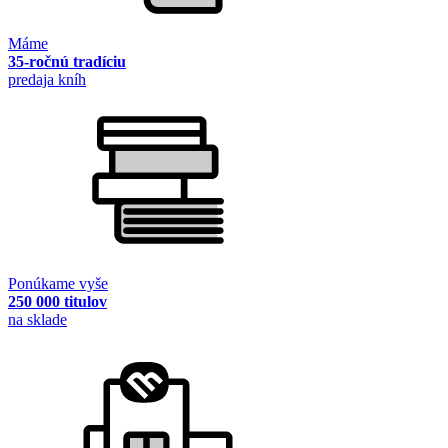
Máme
35-ročnú tradíciu
predaja kníh
Ponúkame vyše
250 000 titulov
na sklade