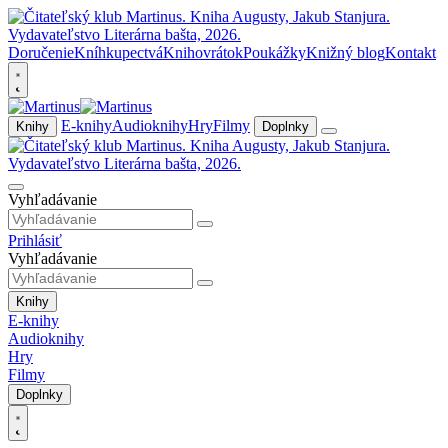
Doručenie
Kníhkupectvá
Knihovrátok
Poukážky
Knižný blog
Kontakt
E-knihy
Audioknihy
Hry
Filmy
Knihy
Doplnky
Vyhľadávanie
Prihlásiť
Vyhľadávanie
Knihy
E-knihy
Audioknihy
Hry
Filmy
Doplnky