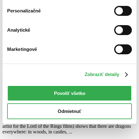
Personalizačné
Analytické
Marketingové
Zobraziť detaily
Draconis
Povoliť všetko
EN
John Howe
Odmietnuť
Pictura is a stunning range of black-and-white artworks to collect
and colour, for ages 9 to 90. In Draconis, John Howe (conceptual
artist for the Lord of the Rings films) shows that there are dragons
everywhere: in woods, in castles, ...