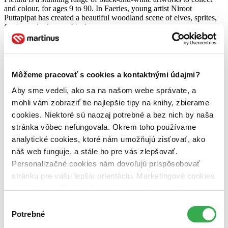
and colour, for ages 9 to 90. In Faeries, young artist Niroot
Puttapipat has created a beautiful woodland scene of elves, sprites,
faeries and other mythical creatures...
Kniha
brožovaná väzba
Vypredané
Ach, mrzí nás to, z tejto knihy sa už predali všetky výtlačky a
nemáme ju na sklade my ani vydavateľ :( Teoreticky však
Môžeme pracovať s cookies a kontaktnými údajmi?
môžete mať šťastie v niektorých iných obchodoch, ktoré ešte
nepredali posledné kusy.
Aby sme vedeli, ako sa na našom webe správate, a
Pridať do zoznamu
mohli vám zobraziť tie najlepšie tipy na knihy, zbierame
cookies. Niektoré sú naozaj potrebné a bez nich by naša
stránka vôbec nefungovala. Okrem toho používame
analytické cookies, ktoré nám umožňujú zisťovať, ako
náš web funguje, a stále ho pre vás zlepšovať.
Personalizačné cookies nám dovoľujú prispôsobovať
stránku pre vašu lepšiu orientáciu. Marketingové cookies
nám zas umožňujú zobrazenie relevantnej reklamy.
Niektoré údaje zdieľame aj s tretími stranami. Veľmi by
Výber
nám pomohlo, keby sme mohli používať všetky tieto
Potrebné
súhlasu
cookies. Ďakujeme!