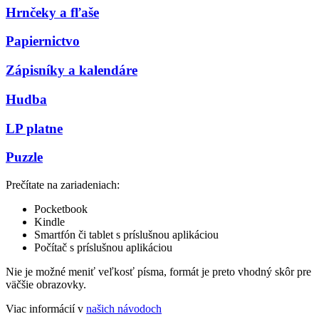
Hrnčeky a fľaše
Papiernictvo
Zápisníky a kalendáre
Hudba
LP platne
Puzzle
Prečítate na zariadeniach:
Pocketbook
Kindle
Smartfón či tablet s príslušnou aplikáciou
Počítač s príslušnou aplikáciou
Nie je možné meniť veľkosť písma, formát je preto vhodný skôr pre
väčšie obrazovky.
Viac informácií v
našich návodoch