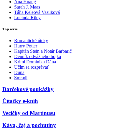
Ana Huang
Sarah J. Maas
Táňa Keleová Vasilková
Lucinda Riley
Top série
Romantické úteky
Harry Potter
Kapitán Stein a Notár Barbarič
Denník odvážneho bojka
Krimi Dominika Dána
Učím sa rozprávať
Duna
Smradi
Darčekové poukážky
Čítačky e-kníh
Vecičky od Martinusu
Káva, čaj a pochutiny