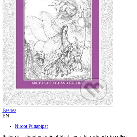
Faeries
EN
Niroot Puttapipat
Pictura is a stunning range of black-and-white artworks to collect