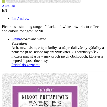
Aurelian
EN
Ian Andrew
Pictura is a stunning range of black-and-white artworks to collect
and colour, for ages 9 to 90.
Kniha
brožovaná väzba
Vypredané
Ach, mrzí nás to, z tejto knihy sa už predali všetky výtlačky a
nemáme ju na sklade my ani vydavateľ :( Teoreticky však
môžete mať šťastie v niektorých iných obchodoch, ktoré ešte
nepredali posledné kusy.
Pridať do zoznamu