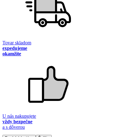
Tovar skladom
expedujeme
okamžite
U nás nakupujete
vždy bezpečne
a s dôverou