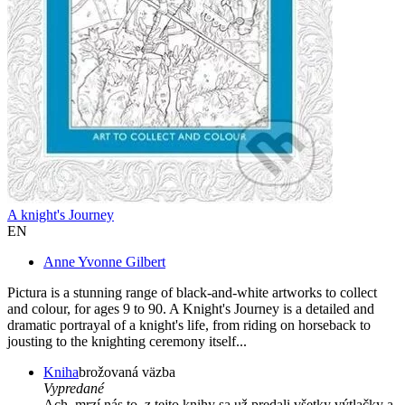
A knight's Journey
EN
Anne Yvonne Gilbert
Pictura is a stunning range of black-and-white artworks to collect
and colour, for ages 9 to 90. A Knight's Journey is a detailed and
dramatic portrayal of a knight's life, from riding on horseback to
jousting to the knighting ceremony itself...
Kniha
brožovaná väzba
Vypredané
Ach, mrzí nás to, z tejto knihy sa už predali všetky výtlačky a