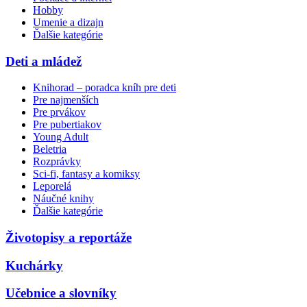
Hobby
Umenie a dizajn
Ďalšie kategórie
Deti a mládež
Knihorad – poradca kníh pre deti
Pre najmenších
Pre prvákov
Pre pubertiakov
Young Adult
Beletria
Rozprávky
Sci-fi, fantasy a komiksy
Leporelá
Náučné knihy
Ďalšie kategórie
Životopisy a reportáže
Kuchárky
Učebnice a slovníky