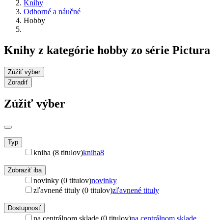
Knihy
Odborné a náučné
Hobby
Knihy z kategórie hobby zo série Pictura
Zúžiť výber
Zoradiť
Zúžiť výber
Typ
kniha (8 titulov)
kniha
8
Zobraziť iba
novinky (0 titulov)
novinky
zľavnené tituly (0 titulov)
zľavnené tituly
Dostupnosť
na centrálnom sklade (0 titulov)
na centrálnom sklade