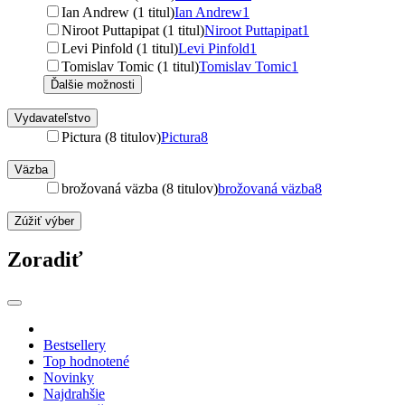
Ian Andrew (1 titul)
Ian Andrew
1
Niroot Puttapipat (1 titul)
Niroot Puttapipat
1
Levi Pinfold (1 titul)
Levi Pinfold
1
Tomislav Tomic (1 titul)
Tomislav Tomic
1
Ďalšie možnosti
Vydavateľstvo
Pictura (8 titulov)
Pictura
8
Väzba
brožovaná väzba (8 titulov)
brožovaná väzba
8
Zúžiť výber
Zoradiť
Bestsellery
Top hodnotené
Novinky
Najdrahšie