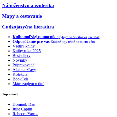
Náboženstvo a ezoterika
Mapy a cestovanie
Cudzojazyčná literatúra
Knihomoľský pomocník
Spýtajte sa Sherlocka, čo čítať
Odporúčame pre vás
Knižné tipy ušité na mieru vám
Všetky knihy
Knihy roka 2025
Bestsellery
Novinky
Pripravované
Akcie a zľavy
Kolekcie
BookTok
Mám záujem o titul
Top autori
Dominik Dán
Julie Caplin
Rebecca Yarros