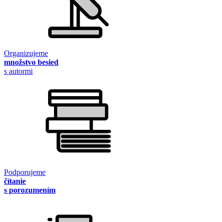
Organizujeme
množstvo besied
s autormi
Podporujeme
čítanie
s porozumením