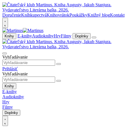
Doručenie
Kníhkupectvá
Knihovrátok
Poukážky
Knižný blog
Kontakt
E-knihy
Audioknihy
Hry
Filmy
Knihy
Doplnky
Vyhľadávanie
Prihlásiť
Vyhľadávanie
Knihy
E-knihy
Audioknihy
Hry
Filmy
Doplnky