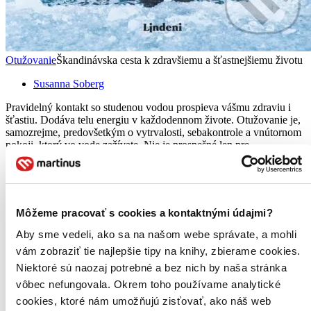
Otužovanie
Škandinávska cesta k zdravšiemu a šťastnejšiemu životu
Susanna Soberg
Pravidelný kontakt so studenou vodou prospieva vášmu zdraviu i
šťastiu. Dodáva telu energiu v každodennom živote. Otužovanie je,
samozrejme, predovšetkým o vytrvalosti, sebakontrole a vnútornom
pokoji, ktorý vo vode zažívate. Nie je prospešné len pre...
Kniha
pevná väzba
17,80 €
Na sklade 5 ks
Táto kniha sa môže na cestu ku vám vybrať prakticky
Môžeme pracovať s cookies a kontaktnými údajmi?
okamžite! Ak si ju objednáte do 13:00 v pracovný deň,
odošleme vám ju ešte dnes, inak najneskôr nasledujúci
Aby sme vedeli, ako sa na našom webe správate, a mohli
pracovný deň.
vám zobraziť tie najlepšie tipy na knihy, zbierame cookies.
Pridať do zoznamu
Niektoré sú naozaj potrebné a bez nich by naša stránka
Vložiť do košíka
E-kniha
vôbec nefungovala. Okrem toho používame analytické
PDF
EPUB
MOBI
12,60 €
cookies, ktoré nám umožňujú zisťovať, ako náš web
Ihneď na stiahnutie