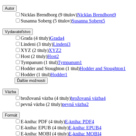
Autor
Nicklas Brendborg (9 titulov)
Nicklas Brendborg
9
Susanna Soberg (5 titulov)
Susanna Soberg
5
Vydavateľstvo
Grada (4 tituly)
Grada
4
Lindeni (3 tituly)
Lindeni
3
XYZ (2 tituly)
XYZ
2
Host (2 tituly)
Host
2
Tympanum (1 titul)
Tympanum
1
Hodder and Stoughton (1 titul)
Hodder and Stoughton
1
Hodder (1 titul)
Hodder
1
Ďalšie možnosti
Väzba
brožovaná väzba (4 tituly)
brožovaná väzba
4
pevná väzba (2 tituly)
pevná väzba
2
Formát
E-kniha: PDF (4 tituly)
E-kniha: PDF
4
E-kniha: EPUB (4 tituly)
E-kniha: EPUB
4
E-kniha: MOBI (4 tituly)
E-kniha: MOBI
4