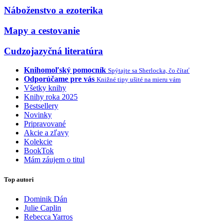
Náboženstvo a ezoterika
Mapy a cestovanie
Cudzojazyčná literatúra
Knihomoľský pomocník
Spýtajte sa Sherlocka, čo čítať
Odporúčame pre vás
Knižné tipy ušité na mieru vám
Všetky knihy
Knihy roka 2025
Bestsellery
Novinky
Pripravované
Akcie a zľavy
Kolekcie
BookTok
Mám záujem o titul
Top autori
Dominik Dán
Julie Caplin
Rebecca Yarros