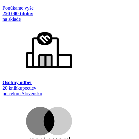
Ponúkame vyše
250 000 titulov
na sklade
Osobný odber
20 kníhkupectiev
po celom Slovensku