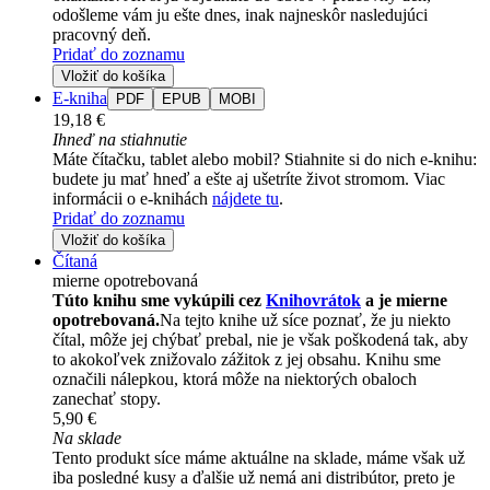
odošleme vám ju ešte dnes, inak najneskôr nasledujúci
pracovný deň.
Pridať do zoznamu
Vložiť do košíka
E-kniha
PDF
EPUB
MOBI
19,18 €
Ihneď na stiahnutie
Máte čítačku, tablet alebo mobil? Stiahnite si do nich e-knihu:
budete ju mať hneď a ešte aj ušetríte život stromom. Viac
informácii o e-knihách
nájdete tu
.
Pridať do zoznamu
Vložiť do košíka
Čítaná
mierne opotrebovaná
Túto knihu sme vykúpili cez
Knihovrátok
a je mierne
opotrebovaná.
Na tejto knihe už síce poznať, že ju niekto
čítal, môže jej chýbať prebal, nie je však poškodená tak, aby
to akokoľvek znižovalo zážitok z jej obsahu. Knihu sme
označili nálepkou, ktorá môže na niektorých obaloch
zanechať stopy.
5,90 €
Na sklade
Tento produkt síce máme aktuálne na sklade, máme však už
iba posledné kusy a ďalšie už nemá ani distribútor, preto je