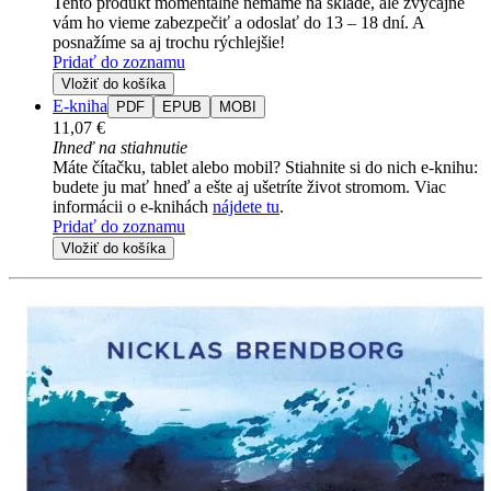
Tento produkt momentálne nemáme na sklade, ale zvyčajne
vám ho vieme zabezpečiť a odoslať do 13 – 18 dní. A
posnažíme sa aj trochu rýchlejšie!
Pridať do zoznamu
Vložiť do košíka
E-kniha
PDF
EPUB
MOBI
11,07 €
Ihneď na stiahnutie
Máte čítačku, tablet alebo mobil? Stiahnite si do nich e-knihu:
budete ju mať hneď a ešte aj ušetríte život stromom. Viac
informácii o e-knihách
nájdete tu
.
Pridať do zoznamu
Vložiť do košíka