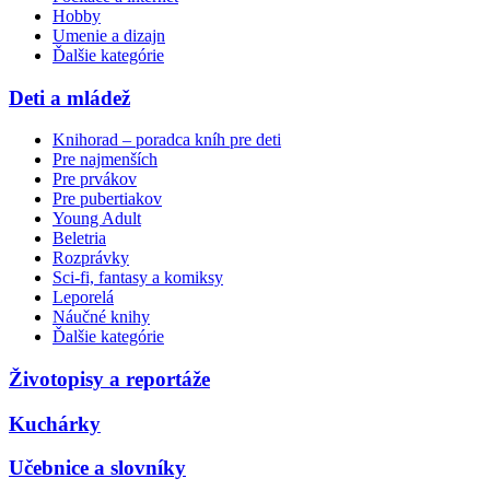
Hobby
Umenie a dizajn
Ďalšie kategórie
Deti a mládež
Knihorad – poradca kníh pre deti
Pre najmenších
Pre prvákov
Pre pubertiakov
Young Adult
Beletria
Rozprávky
Sci-fi, fantasy a komiksy
Leporelá
Náučné knihy
Ďalšie kategórie
Životopisy a reportáže
Kuchárky
Učebnice a slovníky