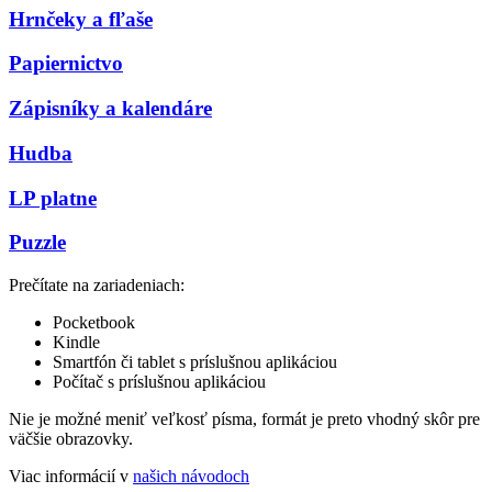
Hrnčeky a fľaše
Papiernictvo
Zápisníky a kalendáre
Hudba
LP platne
Puzzle
Prečítate na zariadeniach:
Pocketbook
Kindle
Smartfón či tablet s príslušnou aplikáciou
Počítač s príslušnou aplikáciou
Nie je možné meniť veľkosť písma, formát je preto vhodný skôr pre
väčšie obrazovky.
Viac informácií v
našich návodoch