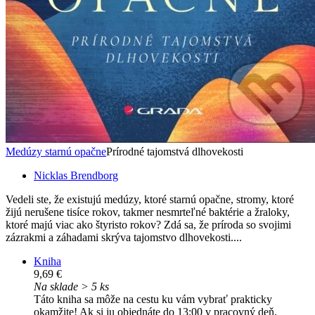
Medúzy starnú opačne
Prírodné tajomstvá dlhovekosti
Nicklas Brendborg
Vedeli ste, že existujú medúzy, ktoré starnú opačne, stromy, ktoré
žijú nerušene tisíce rokov, takmer nesmrteľné baktérie a žraloky,
ktoré majú viac ako štyristo rokov? Zdá sa, že príroda so svojimi
zázrakmi a záhadami skrýva tajomstvo dlhovekosti....
Kniha
9,69 €
Na sklade > 5 ks
Táto kniha sa môže na cestu ku vám vybrať prakticky
okamžite! Ak si ju objednáte do 13:00 v pracovný deň,