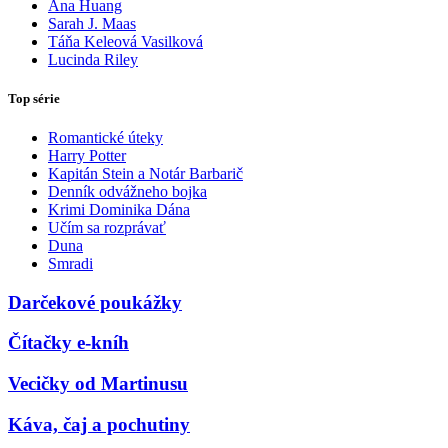
Ana Huang
Sarah J. Maas
Táňa Keleová Vasilková
Lucinda Riley
Top série
Romantické úteky
Harry Potter
Kapitán Stein a Notár Barbarič
Denník odvážneho bojka
Krimi Dominika Dána
Učím sa rozprávať
Duna
Smradi
Darčekové poukážky
Čítačky e-kníh
Vecičky od Martinusu
Káva, čaj a pochutiny