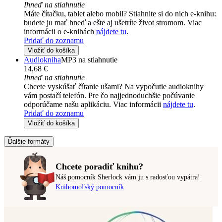
Ihneď na stiahnutie
Máte čítačku, tablet alebo mobil? Stiahnite si do nich e-knihu:
budete ju mať hneď a ešte aj ušetríte život stromom. Viac
informácii o e-knihách
nájdete tu
.
Pridať do zoznamu
Vložiť do košíka
Audiokniha
MP3 na stiahnutie
14,68 €
Ihneď na stiahnutie
Chcete vyskúšať čítanie ušami? Na vypočutie audioknihy
vám postačí telefón. Pre čo najjednoduchšie počúvanie
odporúčame našu aplikáciu. Viac informácii
nájdete tu
.
Pridať do zoznamu
Vložiť do košíka
Ďalšie formáty
Chcete poradiť knihu?
Náš pomocník Sherlock vám ju s radosťou vypátra!
Knihomoľský pomocník