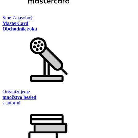
Sme 7-násobný
MasterCard
Obchodník roka
Organizujeme
množstvo besied
s autormi