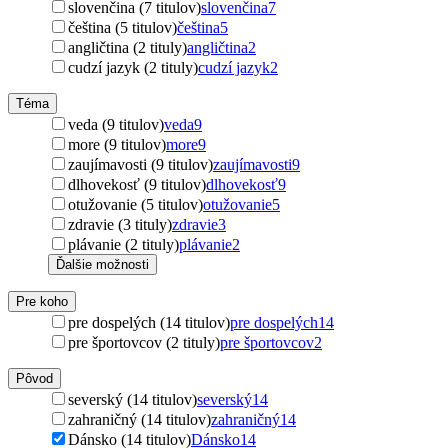
slovenčina (7 titulov)
slovenčina
7
čeština (5 titulov)
čeština
5
angličtina (2 tituly)
angličtina
2
cudzí jazyk (2 tituly)
cudzí jazyk
2
Téma
veda (9 titulov)
veda
9
more (9 titulov)
more
9
zaujímavosti (9 titulov)
zaujímavosti
9
dlhovekosť (9 titulov)
dlhovekosť
9
otužovanie (5 titulov)
otužovanie
5
zdravie (3 tituly)
zdravie
3
plávanie (2 tituly)
plávanie
2
Ďalšie možnosti
Pre koho
pre dospelých (14 titulov)
pre dospelých
14
pre športovcov (2 tituly)
pre športovcov
2
Pôvod
severský (14 titulov)
severský
14
zahraničný (14 titulov)
zahraničný
14
Dánsko (14 titulov)
Dánsko
14