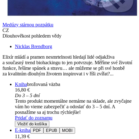
Medúzy stárnou pozpátku
CZ
Dlouhověkost pohledem vědy
Nicklas Brendborg
Elixír mládí a pramen nesmrtelnosti hledají lidé odjakživa
a současný trend biohackingu to jen potvrzuje. Měříme své životní
funkce, řešíme spánek a stravu… ale můžeme se při své honbě
za kvalitním dlouhým životem inspirovat i v říši zvířat?...
Kniha
brožovaná väzba
16,80 €
Do 3 – 5 dní
Tento produkt momentálne nemáme na sklade, ale zvyčajne
vám ho vieme zabezpečiť a odoslať do 3 – 5 dní. A
posnažíme sa aj trochu rýchlejšie!
Pridať do zoznamu
Vložiť do košíka
E-kniha
PDF
EPUB
MOBI
11,39 €