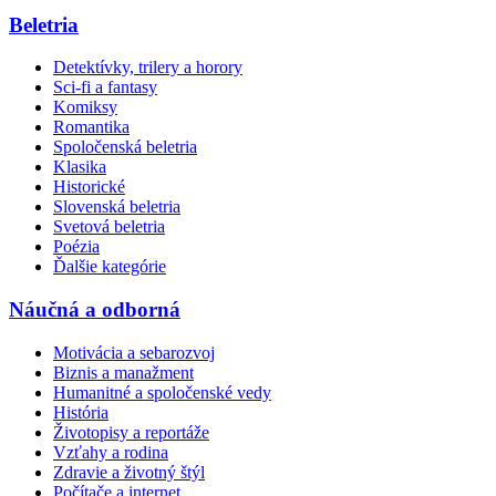
Beletria
Detektívky, trilery a horory
Sci-fi a fantasy
Komiksy
Romantika
Spoločenská beletria
Klasika
Historické
Slovenská beletria
Svetová beletria
Poézia
Ďalšie kategórie
Náučná a odborná
Motivácia a sebarozvoj
Biznis a manažment
Humanitné a spoločenské vedy
História
Životopisy a reportáže
Vzťahy a rodina
Zdravie a životný štýl
Počítače a internet