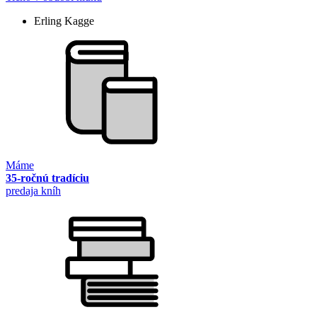
Erling Kagge
Máme
35-ročnú tradíciu
predaja kníh