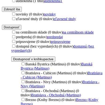
audiokniha (1 titul)
audiokniha
1
Zobraziť iba
novinky (0 titulov)
novinky
zľavnené tituly (0 titulov)
zľavnené tituly
Dostupnosť
na centrálnom sklade (0 titulov)
na centrálnom sklade
predpredaj (0 titulov)
predpredaj
pripravujeme (0 titulov)
pripravujeme
dostupná (bez vypredaných) (0 titulov)
dostupná (bez
vypredaných)
Dostupnosť v kníhkupectve
Banská Bystrica (Martinus) (0 titulov)
Banská
Bystrica (Martinus)
Bratislava - Cubicon (Martinus) (0 titulov)
Bratislava
- Cubicon (Martinus)
Bratislava - Nivy (Martinus) (0 titulov)
Bratislava -
Nivy (Martinus)
Bratislava - Obchodná (Martinus) (0
titulov)
Bratislava - Obchodná (Martinus)
Brezno (Knihy Brezno) (0 titulov)
Brezno (Knihy
Brezno)