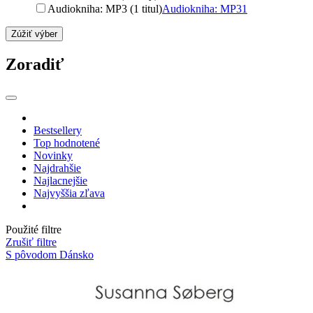
Audiokniha: MP3 (1 titul)
Audiokniha: MP3
1
Zúžiť výber
Zoradiť
Bestsellery
Top hodnotené
Novinky
Najdrahšie
Najlacnejšie
Najvyššia zľava
Použité filtre
Zrušiť filtre
S pôvodom Dánsko