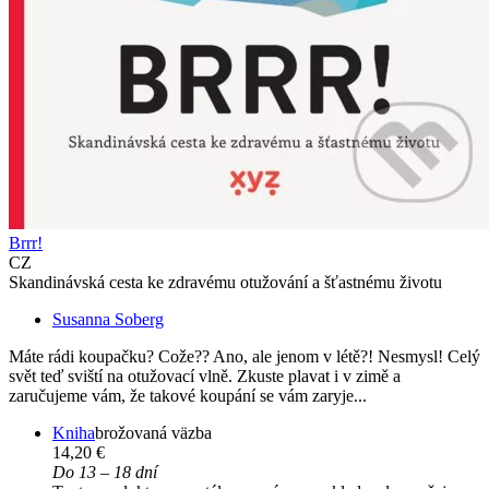
Brrr!
CZ
Skandinávská cesta ke zdravému otužování a šťastnému životu
Susanna Soberg
Máte rádi koupačku? Cože?? Ano, ale jenom v létě?! Nesmysl! Celý
svět teď sviští na otužovací vlně. Zkuste plavat i v zimě a
zaručujeme vám, že takové koupání se vám zaryje...
Kniha
brožovaná väzba
14,20 €
Do 13 – 18 dní