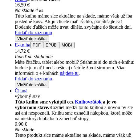
16,50 €
Na sklade 4 ks
Túto knihu máme síce aktuálne na sklade, máme však už iba
posledné kusy. Ak ju chcete mať rýchlo, ponáhľajte sa!
Dodanie ďalších môže trvať dlhšie, zvyčajne do šiestich dní.
Pridať do zoznamu
Vložiť do košíka
E-kniha
PDF
EPUB
MOBI
14,72 €
Ihneď na stiahnutie
Máte čítačku, tablet alebo mobil? Stiahnite si do nich e-knihu:
budete ju mať hneď a ešte aj ušetríte život stromom. Viac
informácii o e-knihách
nájdete tu
.
Pridať do zoznamu
Vložiť do košíka
Čítaná
výborný stav
Túto knihu sme vykúpili cez
Knihovrátok
a je vo
výbornom stave.
Rozdiel medzi touto knihou a novou by ste
asi ani nespoznali. Knihu sme označili nálepkou, ktorá môže
na niektorých obaloch zanechať stopy.
9,90 €
Na sklade
Tento produkt síce máme aktuálne na sklade, máme však už