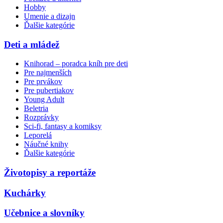
Hobby
Umenie a dizajn
Ďalšie kategórie
Deti a mládež
Knihorad – poradca kníh pre deti
Pre najmenších
Pre prvákov
Pre pubertiakov
Young Adult
Beletria
Rozprávky
Sci-fi, fantasy a komiksy
Leporelá
Náučné knihy
Ďalšie kategórie
Životopisy a reportáže
Kuchárky
Učebnice a slovníky