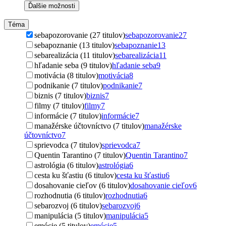
Ďalšie možnosti
Téma
sebapozorovanie (27 titulov)
sebapozorovanie
27
sebapoznanie (13 titulov)
sebapoznanie
13
sebarealizácia (11 titulov)
sebarealizácia
11
hľadanie seba (9 titulov)
hľadanie seba
9
motivácia (8 titulov)
motivácia
8
podnikanie (7 titulov)
podnikanie
7
biznis (7 titulov)
biznis
7
filmy (7 titulov)
filmy
7
informácie (7 titulov)
informácie
7
manažérske účtovníctvo (7 titulov)
manažérske
účtovníctvo
7
sprievodca (7 titulov)
sprievodca
7
Quentin Tarantino (7 titulov)
Quentin Tarantino
7
astrológia (6 titulov)
astrológia
6
cesta ku šťastiu (6 titulov)
cesta ku šťastiu
6
dosahovanie cieľov (6 titulov)
dosahovanie cieľov
6
rozhodnutia (6 titulov)
rozhodnutia
6
sebarozvoj (6 titulov)
sebarozvoj
6
manipulácia (5 titulov)
manipulácia
5
emócie (5 titulov)
emócie
5