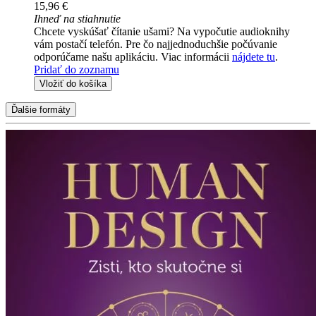
15,96 €
Ihneď na stiahnutie
Chcete vyskúšať čítanie ušami? Na vypočutie audioknihy
vám postačí telefón. Pre čo najjednoduchšie počúvanie
odporúčame našu aplikáciu. Viac informácii
nájdete tu
.
Pridať do zoznamu
Vložiť do košíka
Ďalšie formáty