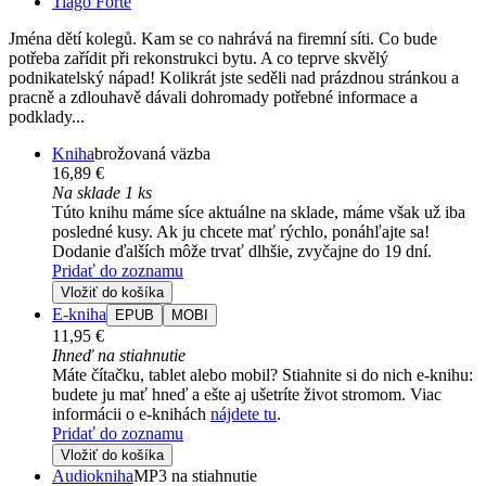
Tiago Forte
Jména dětí kolegů. Kam se co nahrává na firemní síti. Co bude
potřeba zařídit při rekonstrukci bytu. A co teprve skvělý
podnikatelský nápad! Kolikrát jste seděli nad prázdnou stránkou a
pracně a zdlouhavě dávali dohromady potřebné informace a
podklady...
Kniha
brožovaná väzba
16,89 €
Na sklade 1 ks
Túto knihu máme síce aktuálne na sklade, máme však už iba
posledné kusy. Ak ju chcete mať rýchlo, ponáhľajte sa!
Dodanie ďalších môže trvať dlhšie, zvyčajne do 19 dní.
Pridať do zoznamu
Vložiť do košíka
E-kniha
EPUB
MOBI
11,95 €
Ihneď na stiahnutie
Máte čítačku, tablet alebo mobil? Stiahnite si do nich e-knihu:
budete ju mať hneď a ešte aj ušetríte život stromom. Viac
informácii o e-knihách
nájdete tu
.
Pridať do zoznamu
Vložiť do košíka
Audiokniha
MP3 na stiahnutie