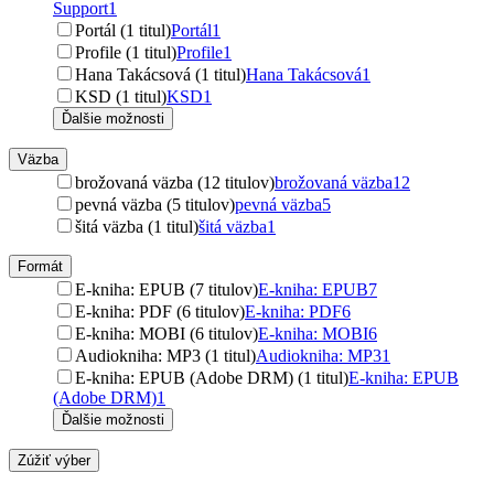
Support
1
Portál (1 titul)
Portál
1
Profile (1 titul)
Profile
1
Hana Takácsová (1 titul)
Hana Takácsová
1
KSD (1 titul)
KSD
1
Ďalšie možnosti
Väzba
brožovaná väzba (12 titulov)
brožovaná väzba
12
pevná väzba (5 titulov)
pevná väzba
5
šitá väzba (1 titul)
šitá väzba
1
Formát
E-kniha: EPUB (7 titulov)
E-kniha: EPUB
7
E-kniha: PDF (6 titulov)
E-kniha: PDF
6
E-kniha: MOBI (6 titulov)
E-kniha: MOBI
6
Audiokniha: MP3 (1 titul)
Audiokniha: MP3
1
E-kniha: EPUB (Adobe DRM) (1 titul)
E-kniha: EPUB
(Adobe DRM)
1
Ďalšie možnosti
Zúžiť výber