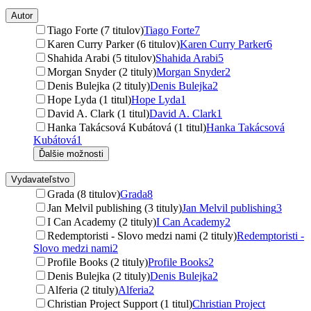
Autor
Tiago Forte (7 titulov)
Tiago Forte
7
Karen Curry Parker (6 titulov)
Karen Curry Parker
6
Shahida Arabi (5 titulov)
Shahida Arabi
5
Morgan Snyder (2 tituly)
Morgan Snyder
2
Denis Bulejka (2 tituly)
Denis Bulejka
2
Hope Lyda (1 titul)
Hope Lyda
1
David A. Clark (1 titul)
David A. Clark
1
Hanka Takácsová Kubátová (1 titul)
Hanka Takácsová
Kubátová
1
Ďalšie možnosti
Vydavateľstvo
Grada (8 titulov)
Grada
8
Jan Melvil publishing (3 tituly)
Jan Melvil publishing
3
I Can Academy (2 tituly)
I Can Academy
2
Redemptoristi - Slovo medzi nami (2 tituly)
Redemptoristi -
Slovo medzi nami
2
Profile Books (2 tituly)
Profile Books
2
Denis Bulejka (2 tituly)
Denis Bulejka
2
Alferia (2 tituly)
Alferia
2
Christian Project Support (1 titul)
Christian Project