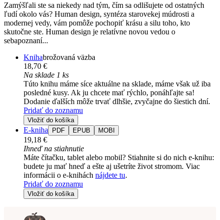
Zamýšľali ste sa niekedy nad tým, čím sa odlišujete od ostatných
ľudí okolo vás? Human design, syntéza starovekej múdrosti a
modernej vedy, vám pomôže pochopiť krásu a silu toho, kto
skutočne ste. Human design je relatívne novou vedou o
sebapoznaní...
Kniha
brožovaná väzba
18,70 €
Na sklade 1 ks
Túto knihu máme síce aktuálne na sklade, máme však už iba
posledné kusy. Ak ju chcete mať rýchlo, ponáhľajte sa!
Dodanie ďalších môže trvať dlhšie, zvyčajne do šiestich dní.
Pridať do zoznamu
Vložiť do košíka
E-kniha
PDF
EPUB
MOBI
19,18 €
Ihneď na stiahnutie
Máte čítačku, tablet alebo mobil? Stiahnite si do nich e-knihu:
budete ju mať hneď a ešte aj ušetríte život stromom. Viac
informácii o e-knihách
nájdete tu
.
Pridať do zoznamu
Vložiť do košíka