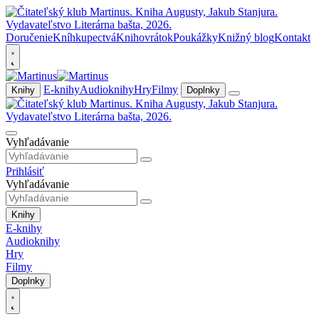
Doručenie
Kníhkupectvá
Knihovrátok
Poukážky
Knižný blog
Kontakt
E-knihy
Audioknihy
Hry
Filmy
Knihy
Doplnky
Vyhľadávanie
Prihlásiť
Vyhľadávanie
Knihy
E-knihy
Audioknihy
Hry
Filmy
Doplnky