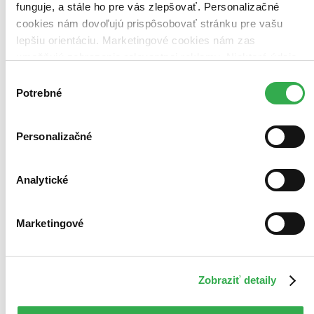
funguje, a stále ho pre vás zlepšovať. Personalizačné
cookies nám dovoľujú prispôsobovať stránku pre vašu
lepšiu orientáciu. Marketingové cookies nám zas
umožňujú zobrazenie relevantnej reklamy. Niektoré údaje
zdieľame aj s tretími stranami. Veľmi by nám pomohlo,
Výber
keby sme mohli používať všetky tieto cookies. Ďakujeme!
Potrebné
súhlasu
Personalizačné
Analytické
Marketingové
Zobraziť detaily