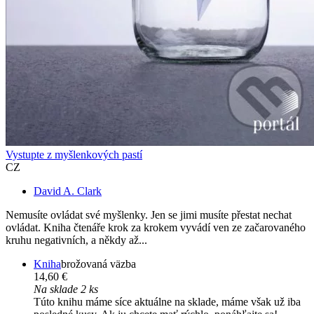
Vystupte z myšlenkových pastí
CZ
David A. Clark
Nemusíte ovládat své myšlenky. Jen se jimi musíte přestat nechat
ovládat. Kniha čtenáře krok za krokem vyvádí ven ze začarovaného
kruhu negativních, a někdy až...
Kniha
brožovaná väzba
14,60 €
Na sklade 2 ks
Túto knihu máme síce aktuálne na sklade, máme však už iba