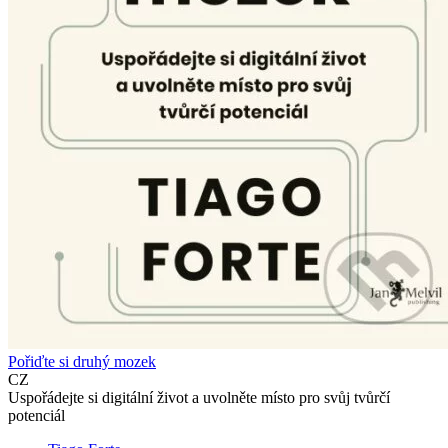
Pořiďte si druhý mozek
CZ
Uspořádejte si digitální život a uvolněte místo pro svůj tvůrčí
potenciál