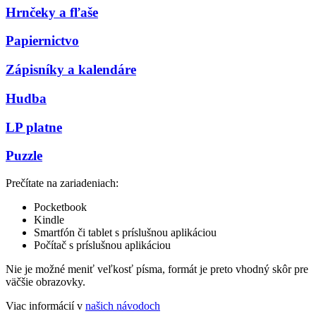
Hrnčeky a fľaše
Papiernictvo
Zápisníky a kalendáre
Hudba
LP platne
Puzzle
Prečítate na zariadeniach:
Pocketbook
Kindle
Smartfón či tablet s príslušnou aplikáciou
Počítač s príslušnou aplikáciou
Nie je možné meniť veľkosť písma, formát je preto vhodný skôr pre
väčšie obrazovky.
Viac informácií v
našich návodoch