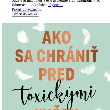
budete ju mať hneď a ešte aj ušetríte život stromom. Viac
informácii o e-knihách
nájdete tu
.
Pridať do zoznamu
Vložiť do košíka