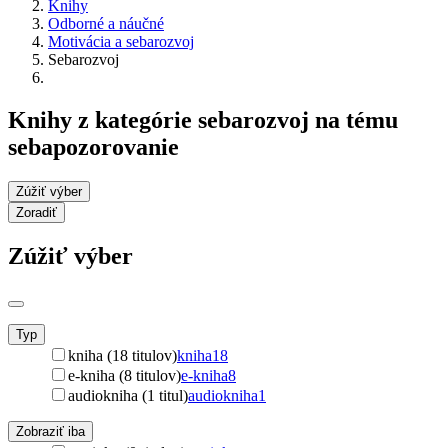
Knihy
Odborné a náučné
Motivácia a sebarozvoj
Sebarozvoj
Knihy z kategórie sebarozvoj na tému
sebapozorovanie
Zúžiť výber
Zoradiť
Zúžiť výber
Typ
kniha (18 titulov)
kniha
18
e-kniha (8 titulov)
e-kniha
8
audiokniha (1 titul)
audiokniha
1
Zobraziť iba