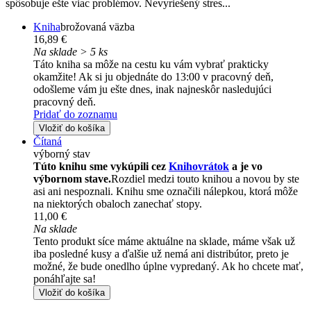
spôsobuje ešte viac problémov. Nevyriešený stres...
Kniha
brožovaná väzba
16,89 €
Na sklade > 5 ks
Táto kniha sa môže na cestu ku vám vybrať prakticky
okamžite! Ak si ju objednáte do 13:00 v pracovný deň,
odošleme vám ju ešte dnes, inak najneskôr nasledujúci
pracovný deň.
Pridať do zoznamu
Vložiť do košíka
Čítaná
výborný stav
Túto knihu sme vykúpili cez
Knihovrátok
a je vo
výbornom stave.
Rozdiel medzi touto knihou a novou by ste
asi ani nespoznali. Knihu sme označili nálepkou, ktorá môže
na niektorých obaloch zanechať stopy.
11,00 €
Na sklade
Tento produkt síce máme aktuálne na sklade, máme však už
iba posledné kusy a ďalšie už nemá ani distribútor, preto je
možné, že bude onedlho úplne vypredaný. Ak ho chcete mať,
ponáhľajte sa!
Vložiť do košíka