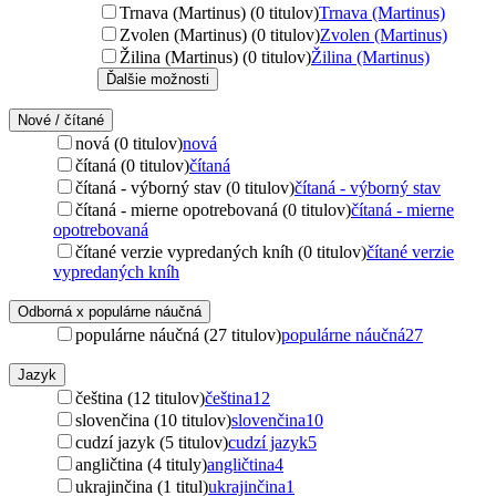
Trnava (Martinus) (0 titulov)
Trnava (Martinus)
Zvolen (Martinus) (0 titulov)
Zvolen (Martinus)
Žilina (Martinus) (0 titulov)
Žilina (Martinus)
Ďalšie možnosti
Nové / čítané
nová (0 titulov)
nová
čítaná (0 titulov)
čítaná
čítaná - výborný stav (0 titulov)
čítaná - výborný stav
čítaná - mierne opotrebovaná (0 titulov)
čítaná - mierne
opotrebovaná
čítané verzie vypredaných kníh (0 titulov)
čítané verzie
vypredaných kníh
Odborná x populárne náučná
populárne náučná (27 titulov)
populárne náučná
27
Jazyk
čeština (12 titulov)
čeština
12
slovenčina (10 titulov)
slovenčina
10
cudzí jazyk (5 titulov)
cudzí jazyk
5
angličtina (4 tituly)
angličtina
4
ukrajinčina (1 titul)
ukrajinčina
1