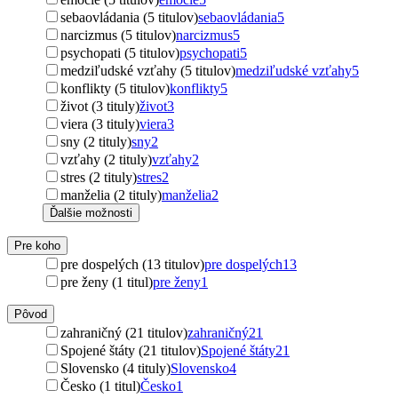
sebaovládania (5 titulov)
sebaovládania
5
narcizmus (5 titulov)
narcizmus
5
psychopati (5 titulov)
psychopati
5
medziľudské vzťahy (5 titulov)
medziľudské vzťahy
5
konflikty (5 titulov)
konflikty
5
život (3 tituly)
život
3
viera (3 tituly)
viera
3
sny (2 tituly)
sny
2
vzťahy (2 tituly)
vzťahy
2
stres (2 tituly)
stres
2
manželia (2 tituly)
manželia
2
Ďalšie možnosti
Pre koho
pre dospelých (13 titulov)
pre dospelých
13
pre ženy (1 titul)
pre ženy
1
Pôvod
zahraničný (21 titulov)
zahraničný
21
Spojené štáty (21 titulov)
Spojené štáty
21
Slovensko (4 tituly)
Slovensko
4
Česko (1 titul)
Česko
1