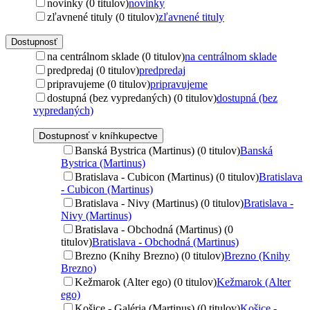
novinky (0 titulov)
novinky
zľavnené tituly (0 titulov)
zľavnené tituly
Dostupnosť
na centrálnom sklade (0 titulov)
na centrálnom sklade
predpredaj (0 titulov)
predpredaj
pripravujeme (0 titulov)
pripravujeme
dostupná (bez vypredaných) (0 titulov)
dostupná (bez
vypredaných)
Dostupnosť v kníhkupectve
Banská Bystrica (Martinus) (0 titulov)
Banská
Bystrica (Martinus)
Bratislava - Cubicon (Martinus) (0 titulov)
Bratislava
- Cubicon (Martinus)
Bratislava - Nivy (Martinus) (0 titulov)
Bratislava -
Nivy (Martinus)
Bratislava - Obchodná (Martinus) (0
titulov)
Bratislava - Obchodná (Martinus)
Brezno (Knihy Brezno) (0 titulov)
Brezno (Knihy
Brezno)
Kežmarok (Alter ego) (0 titulov)
Kežmarok (Alter
ego)
Košice - Galéria (Martinus) (0 titulov)
Košice -