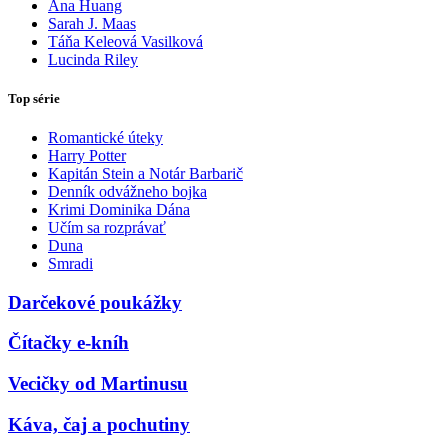
Ana Huang
Sarah J. Maas
Táňa Keleová Vasilková
Lucinda Riley
Top série
Romantické úteky
Harry Potter
Kapitán Stein a Notár Barbarič
Denník odvážneho bojka
Krimi Dominika Dána
Učím sa rozprávať
Duna
Smradi
Darčekové poukážky
Čítačky e-kníh
Vecičky od Martinusu
Káva, čaj a pochutiny