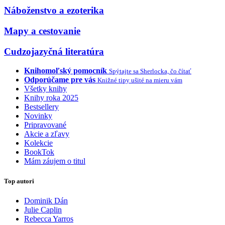
Náboženstvo a ezoterika
Mapy a cestovanie
Cudzojazyčná literatúra
Knihomoľský pomocník
Spýtajte sa Sherlocka, čo čítať
Odporúčame pre vás
Knižné tipy ušité na mieru vám
Všetky knihy
Knihy roka 2025
Bestsellery
Novinky
Pripravované
Akcie a zľavy
Kolekcie
BookTok
Mám záujem o titul
Top autori
Dominik Dán
Julie Caplin
Rebecca Yarros