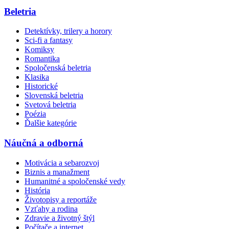
Beletria
Detektívky, trilery a horory
Sci-fi a fantasy
Komiksy
Romantika
Spoločenská beletria
Klasika
Historické
Slovenská beletria
Svetová beletria
Poézia
Ďalšie kategórie
Náučná a odborná
Motivácia a sebarozvoj
Biznis a manažment
Humanitné a spoločenské vedy
História
Životopisy a reportáže
Vzťahy a rodina
Zdravie a životný štýl
Počítače a internet