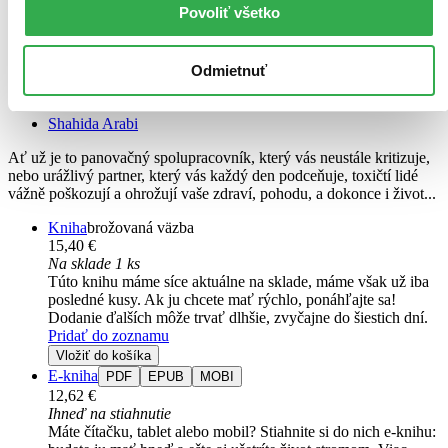
Povoliť všetko
Jak se bránit toxickým lidem, manipulátorům a sociopatům
Odmietnuť
CZ
Příručka nejen pro vysoce citlivé lidi
Shahida Arabi
Ať už je to panovačný spolupracovník, který vás neustále kritizuje,
nebo urážlivý partner, který vás každý den podceňuje, toxičtí lidé
vážně poškozují a ohrožují vaše zdraví, pohodu, a dokonce i život...
Kniha
brožovaná väzba
15,40 €
Na sklade 1 ks
Túto knihu máme síce aktuálne na sklade, máme však už iba
posledné kusy. Ak ju chcete mať rýchlo, ponáhľajte sa!
Dodanie ďalších môže trvať dlhšie, zvyčajne do šiestich dní.
Pridať do zoznamu
Vložiť do košíka
E-kniha
PDF
EPUB
MOBI
12,62 €
Ihneď na stiahnutie
Máte čítačku, tablet alebo mobil? Stiahnite si do nich e-knihu: