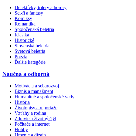
Detektívky, trilery a horory
Sci-fi a fantasy
Komiksy
Romantika
Spoločenská beletria
Klasika
Historické
Slovenská beletria
Svetová beletria
Poézia
Ďalšie kategórie
Náučná a odborná
Motivácia a sebarozvoj
Biznis a manažment
Humanitné a spoločenské vedy
História
Životopisy a reportáže
Vzťahy a rodina
Zdravie a životný štýl
Počítače a internet
Hobby
Umenie a dizajn