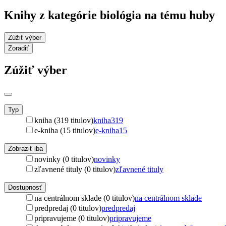
Knihy z kategórie biológia na tému huby
Zúžiť výber
Zoradiť
Zúžiť výber
Typ
kniha (319 titulov)
kniha
319
e-kniha (15 titulov)
e-kniha
15
Zobraziť iba
novinky (0 titulov)
novinky
zľavnené tituly (0 titulov)
zľavnené tituly
Dostupnosť
na centrálnom sklade (0 titulov)
na centrálnom sklade
predpredaj (0 titulov)
predpredaj
pripravujeme (0 titulov)
pripravujeme