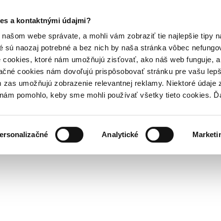
es a kontaktnými údajmi?
našom webe správate, a mohli vám zobraziť tie najlepšie tipy n
é sú naozaj potrebné a bez nich by naša stránka vôbec nefung
 cookies, ktoré nám umožňujú zisťovať, ako náš web funguje, a 
ačné cookies nám dovoľujú prispôsobovať stránku pre vašu lepši
zas umožňujú zobrazenie relevantnej reklamy. Niektoré údaje z
y nám pomohlo, keby sme mohli používať všetky tieto cookies. 
ersonalizačné
Analytické
Marketi