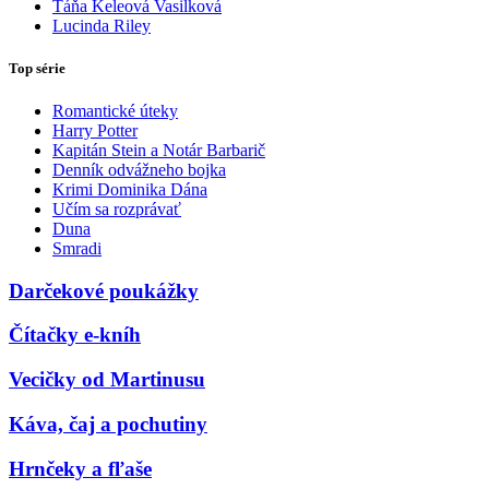
Táňa Keleová Vasilková
Lucinda Riley
Top série
Romantické úteky
Harry Potter
Kapitán Stein a Notár Barbarič
Denník odvážneho bojka
Krimi Dominika Dána
Učím sa rozprávať
Duna
Smradi
Darčekové poukážky
Čítačky e-kníh
Vecičky od Martinusu
Káva, čaj a pochutiny
Hrnčeky a fľaše