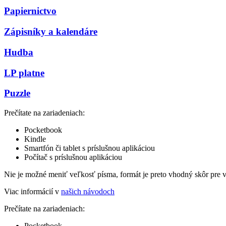
Papiernictvo
Zápisníky a kalendáre
Hudba
LP platne
Puzzle
Prečítate na zariadeniach:
Pocketbook
Kindle
Smartfón či tablet s príslušnou aplikáciou
Počítač s príslušnou aplikáciou
Nie je možné meniť veľkosť písma, formát je preto vhodný skôr pre 
Viac informácií v
našich návodoch
Prečítate na zariadeniach:
Pocketbook