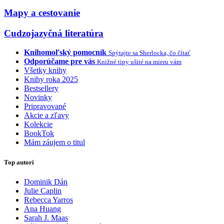
Mapy a cestovanie
Cudzojazyčná literatúra
Knihomoľský pomocník
Spýtajte sa Sherlocka, čo čítať
Odporúčame pre vás
Knižné tipy ušité na mieru vám
Všetky knihy
Knihy roka 2025
Bestsellery
Novinky
Pripravované
Akcie a zľavy
Kolekcie
BookTok
Mám záujem o titul
Top autori
Dominik Dán
Julie Caplin
Rebecca Yarros
Ana Huang
Sarah J. Maas