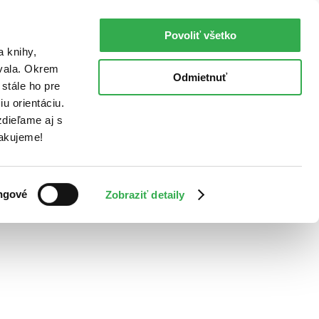
Povoliť všetko
a knihy,
ovala. Okrem
Odmietnuť
stále ho pre
u orientáciu.
dieľame aj s
Ďakujeme!
ngové
Zobraziť detaily