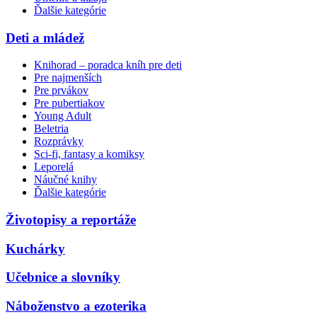
Ďalšie kategórie
Deti a mládež
Knihorad – poradca kníh pre deti
Pre najmenších
Pre prvákov
Pre pubertiakov
Young Adult
Beletria
Rozprávky
Sci-fi, fantasy a komiksy
Leporelá
Náučné knihy
Ďalšie kategórie
Životopisy a reportáže
Kuchárky
Učebnice a slovníky
Náboženstvo a ezoterika