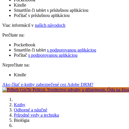
Kindle
Smartfón či tablet s príslušnou aplikáciou
Počítač s príslušnou aplikáciou
Viac informácií v
našich návodoch
Prečítate na:
Pocketbook
Smartfón či tablet
s podporovanou aplikáciou
Počítač
s podporovanou aplikáciou
Neprečítate na:
Kindle
Ako čítať e-knihy zabezpečené cez Adobe DRM?
Knihy
Odborné a náučné
Prírodné vedy a technika
Biológia