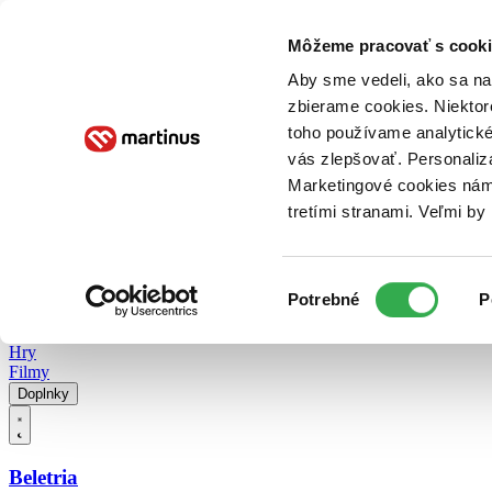
Doručenie
Kníhkupectvá
Knihovrátok
Poukážky
Knižný blog
Kontakt
Môžeme pracovať s cooki
Aby sme vedeli, ako sa na 
zbierame cookies. Niektor
E-knihy
Audioknihy
Hry
Filmy
Knihy
Doplnky
toho používame analytické
vás zlepšovať. Personaliz
Vyhľadávanie
Marketingové cookies nám 
tretími stranami. Veľmi b
Prihlásiť
Vyhľadávanie
Výber
Knihy
Potrebné
P
súhlasu
E-knihy
Audioknihy
Hry
Filmy
Doplnky
Beletria