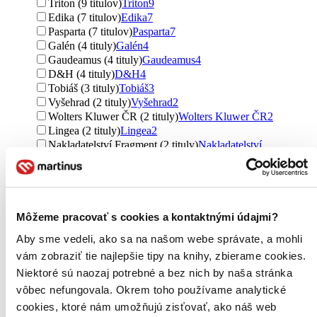
Triton (9 titulov)
Triton
9
Edika (7 titulov)
Edika
7
Pasparta (7 titulov)
Pasparta
7
Galén (4 tituly)
Galén
4
Gaudeamus (4 tituly)
Gaudeamus
4
D&H (4 tituly)
D&H
4
Tobiáš (3 tituly)
Tobiáš
3
Vyšehrad (2 tituly)
Vyšehrad
2
Wolters Kluwer ČR (2 tituly)
Wolters Kluwer ČR
2
Lingea (2 tituly)
Lingea
2
Nakladatelství Fragment (2 tituly)
Nakladatelství
Fragment
2
Dybbuk (2 tituly)
Dybbuk
2
Univerzita Palackého v Olomouci (2 tituly)
Univerzita
Palackého v Olomouci
2
Kořeny (2 tituly)
Kořeny
2
Môžeme pracovať s cookies a kontaktnými údajmi?
Baltazar (2 tituly)
Baltazar
2
Aby sme vedeli, ako sa na našom webe správate, a mohli
H&H (2 tituly)
H&H
2
Eko-konzult (1 titul)
Eko-konzult
1
vám zobraziť tie najlepšie tipy na knihy, zbierame cookies.
Wolters Kluwer (1 titul)
Wolters Kluwer
1
Niektoré sú naozaj potrebné a bez nich by naša stránka
Nakladatelství Lidové noviny (1 titul)
Nakladatelství
vôbec nefungovala. Okrem toho používame analytické
Lidové noviny
1
cookies, ktoré nám umožňujú zisťovať, ako náš web
Malvern (1 titul)
Malvern
1