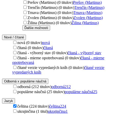
Prešov (Martinus) (0 titulov)
Prešov (Martinus)
Trenčín (Martinus) (0 titulov)
Trenčín (Martinus)
Trnava (Martinus) (0 titulov)
Trnava (Martinus)
Zvolen (Martinus) (0 titulov)
Zvolen (Martinus)
Žilina (Martinus) (0 titulov)
Žilina (Martinus)
Ďalšie možnosti
Nové / čítané
nová (0 titulov)
nová
čítaná (0 titulov)
čítaná
čítaná - výborný stav (0 titulov)
čítaná - výborný stav
čítaná - mierne opotrebovaná (0 titulov)
čítaná - mierne
opotrebovaná
čítané verzie vypredaných kníh (0 titulov)
čítané verzie
vypredaných kníh
Odborná x populárne náučná
odborná (212 titulov)
odborná
212
populárne náučná (25 titulov)
populárne náučná
25
Jazyk
čeština (224 titulov)
čeština
224
ukrajinčina (1 titul)
ukrajinčina
1