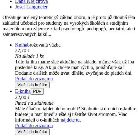
Dana Krejčířová
Josef Langmeier
Obsahuje ucelený teoretický základ oboru, a je proto již dlouhá léta
základní učebnicí pro studenty na vysokých školách a studijním
materiálem pro zájemce z řad psychologů, pedagogů, pediatrů, ale i
zainteresovaných laiků...
Kniha
brožovaná väzba
27,70 €
Na sklade 1 ks
Túto knihu máme síce aktuálne na sklade, máme však už iba
posledné kusy. Ak ju chcete mať rýchlo, ponáhľajte sa!
Dodanie ďalších môže trvať dlhšie, zvyčajne do piatich dní.
Pridať do zoznamu
Vložiť do košíka
E-kniha
PDF
22,00 €
Ihneď na stiahnutie
Máte čítačku, tablet alebo mobil? Stiahnite si do nich e-knihu:
budete ju mať hneď a ešte aj ušetríte život stromom. Viac
informácii o e-knihách
nájdete tu
.
Pridať do zoznamu
Vložiť do košíka