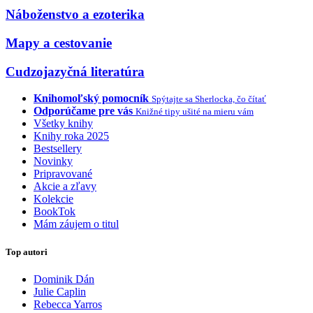
Náboženstvo a ezoterika
Mapy a cestovanie
Cudzojazyčná literatúra
Knihomoľský pomocník
Spýtajte sa Sherlocka, čo čítať
Odporúčame pre vás
Knižné tipy ušité na mieru vám
Všetky knihy
Knihy roka 2025
Bestsellery
Novinky
Pripravované
Akcie a zľavy
Kolekcie
BookTok
Mám záujem o titul
Top autori
Dominik Dán
Julie Caplin
Rebecca Yarros