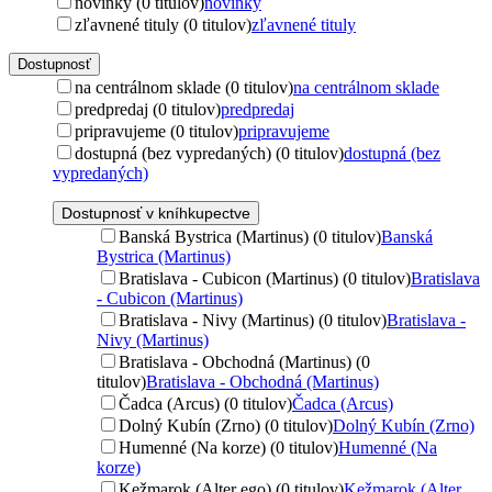
novinky (0 titulov)
novinky
zľavnené tituly (0 titulov)
zľavnené tituly
Dostupnosť
na centrálnom sklade (0 titulov)
na centrálnom sklade
predpredaj (0 titulov)
predpredaj
pripravujeme (0 titulov)
pripravujeme
dostupná (bez vypredaných) (0 titulov)
dostupná (bez
vypredaných)
Dostupnosť v kníhkupectve
Banská Bystrica (Martinus) (0 titulov)
Banská
Bystrica (Martinus)
Bratislava - Cubicon (Martinus) (0 titulov)
Bratislava
- Cubicon (Martinus)
Bratislava - Nivy (Martinus) (0 titulov)
Bratislava -
Nivy (Martinus)
Bratislava - Obchodná (Martinus) (0
titulov)
Bratislava - Obchodná (Martinus)
Čadca (Arcus) (0 titulov)
Čadca (Arcus)
Dolný Kubín (Zrno) (0 titulov)
Dolný Kubín (Zrno)
Humenné (Na korze) (0 titulov)
Humenné (Na
korze)
Kežmarok (Alter ego) (0 titulov)
Kežmarok (Alter