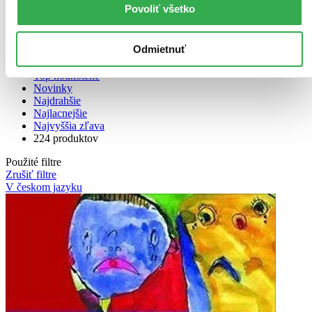
Povoliť všetko
Odmietnuť
Bestsellery
Top hodnotené
Novinky
Najdrahšie
Najlacnejšie
Najvyššia zľava
224 produktov
Použité filtre
Zrušiť filtre
V českom jazyku