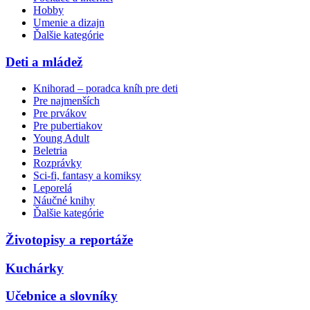
Hobby
Umenie a dizajn
Ďalšie kategórie
Deti a mládež
Knihorad – poradca kníh pre deti
Pre najmenších
Pre prvákov
Pre pubertiakov
Young Adult
Beletria
Rozprávky
Sci-fi, fantasy a komiksy
Leporelá
Náučné knihy
Ďalšie kategórie
Životopisy a reportáže
Kuchárky
Učebnice a slovníky