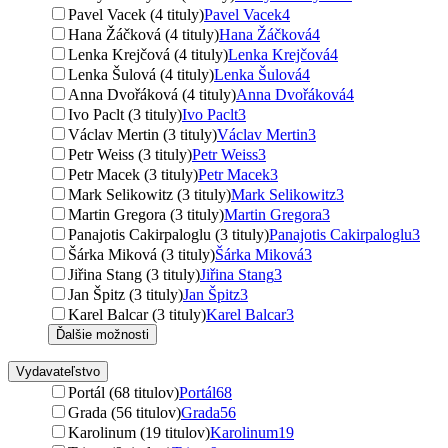
Pavel Vacek (4 tituly)
Pavel Vacek
4
Hana Žáčková (4 tituly)
Hana Žáčková
4
Lenka Krejčová (4 tituly)
Lenka Krejčová
4
Lenka Šulová (4 tituly)
Lenka Šulová
4
Anna Dvořáková (4 tituly)
Anna Dvořáková
4
Ivo Paclt (3 tituly)
Ivo Paclt
3
Václav Mertin (3 tituly)
Václav Mertin
3
Petr Weiss (3 tituly)
Petr Weiss
3
Petr Macek (3 tituly)
Petr Macek
3
Mark Selikowitz (3 tituly)
Mark Selikowitz
3
Martin Gregora (3 tituly)
Martin Gregora
3
Panajotis Cakirpaloglu (3 tituly)
Panajotis Cakirpaloglu
3
Šárka Miková (3 tituly)
Šárka Miková
3
Jiřina Stang (3 tituly)
Jiřina Stang
3
Jan Špitz (3 tituly)
Jan Špitz
3
Karel Balcar (3 tituly)
Karel Balcar
3
Ďalšie možnosti
Vydavateľstvo
Portál (68 titulov)
Portál
68
Grada (56 titulov)
Grada
56
Karolinum (19 titulov)
Karolinum
19