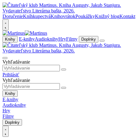
Doručenie
Kníhkupectvá
Knihovrátok
Poukážky
Knižný blog
Kontakt
E-knihy
Audioknihy
Hry
Filmy
Knihy
Doplnky
Vyhľadávanie
Prihlásiť
Vyhľadávanie
Knihy
E-knihy
Audioknihy
Hry
Filmy
Doplnky