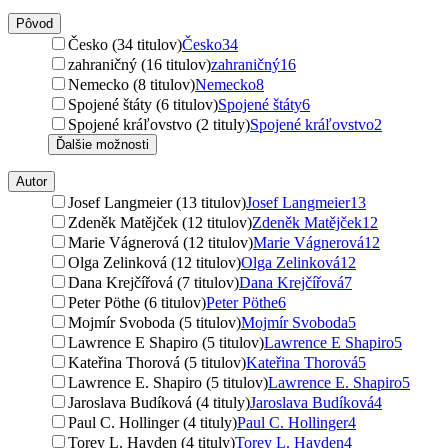
Pôvod
Česko (34 titulov)
Česko
34
zahraničný (16 titulov)
zahraničný
16
Nemecko (8 titulov)
Nemecko
8
Spojené štáty (6 titulov)
Spojené štáty
6
Spojené kráľovstvo (2 tituly)
Spojené kráľovstvo
2
Ďalšie možnosti
Autor
Josef Langmeier (13 titulov)
Josef Langmeier
13
Zdeněk Matějček (12 titulov)
Zdeněk Matějček
12
Marie Vágnerová (12 titulov)
Marie Vágnerová
12
Olga Zelinková (12 titulov)
Olga Zelinková
12
Dana Krejčířová (7 titulov)
Dana Krejčířová
7
Peter Pöthe (6 titulov)
Peter Pöthe
6
Mojmír Svoboda (5 titulov)
Mojmír Svoboda
5
Lawrence E Shapiro (5 titulov)
Lawrence E Shapiro
5
Kateřina Thorová (5 titulov)
Kateřina Thorová
5
Lawrence E. Shapiro (5 titulov)
Lawrence E. Shapiro
5
Jaroslava Budíková (4 tituly)
Jaroslava Budíková
4
Paul C. Hollinger (4 tituly)
Paul C. Hollinger
4
Torey L. Hayden (4 tituly)
Torey L. Hayden
4