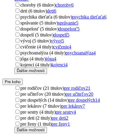
choroby (6 titulov)
choroby
6
deti (6 titulov)
deti
6
psychika dieťaťa (6 titulov)
psychika dieťaťa
6
správanie (5 titulov)
správanie
5
dospelosť (5 titulov)
dospelosť
5
dospelí (5 titulov)
dospelí
5
vývoj (5 titulov)
vývoj
5
cvičenie (4 tituly)
cvičenie
4
psychoanalýza (4 tituly)
psychoanalýza
4
jóga (4 tituly)
jóga
4
kojenci (4 tituly)
kojenci
4
Ďalšie možnosti
Pre koho
pre rodičov (21 titulov)
pre rodičov
21
pre učiteľov (20 titulov)
pre učiteľov
20
pre dospelých (14 titulov)
pre dospelých
14
pre lekárov (7 titulov)
pre lekárov
7
pre sestry (4 tituly)
pre sestry
4
pre deti (2 tituly)
pre deti
2
pre ženy (1 titul)
pre ženy
1
Ďalšie možnosti