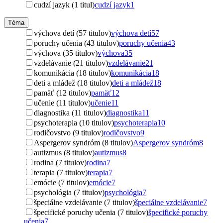
cudzí jazyk (1 titul)
cudzí jazyk
1
Téma
výchova detí (57 titulov)
výchova detí
57
poruchy učenia (43 titulov)
poruchy učenia
43
výchova (35 titulov)
výchova
35
vzdelávanie (21 titulov)
vzdelávanie
21
komunikácia (18 titulov)
komunikácia
18
deti a mládež (18 titulov)
deti a mládež
18
pamäť (12 titulov)
pamäť
12
učenie (11 titulov)
učenie
11
diagnostika (11 titulov)
diagnostika
11
psychoterapia (10 titulov)
psychoterapia
10
rodičovstvo (9 titulov)
rodičovstvo
9
Aspergerov syndróm (8 titulov)
Aspergerov syndróm
8
autizmus (8 titulov)
autizmus
8
rodina (7 titulov)
rodina
7
terapia (7 titulov)
terapia
7
emócie (7 titulov)
emócie
7
psychológia (7 titulov)
psychológia
7
špeciálne vzdelávanie (7 titulov)
špeciálne vzdelávanie
7
špecifické poruchy učenia (7 titulov)
špecifické poruchy
učenia
7