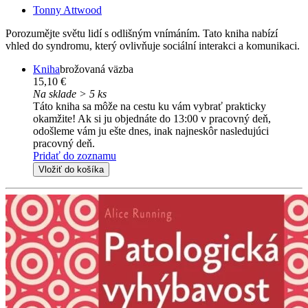
Tonny Attwood
Porozumějte světu lidí s odlišným vnímáním. Tato kniha nabízí
vhled do syndromu, který ovlivňuje sociální interakci a komunikaci.
Kniha
brožovaná väzba
15,10 €
Na sklade > 5 ks
Táto kniha sa môže na cestu ku vám vybrať prakticky
okamžite! Ak si ju objednáte do 13:00 v pracovný deň,
odošleme vám ju ešte dnes, inak najneskôr nasledujúci
pracovný deň.
Pridať do zoznamu
Vložiť do košíka