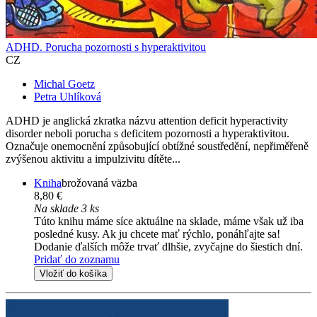
ADHD. Porucha pozornosti s hyperaktivitou
CZ
Michal Goetz
Petra Uhlíková
ADHD je anglická zkratka názvu attention deficit hyperactivity
disorder neboli porucha s deficitem pozornosti a hyperaktivitou.
Označuje onemocnění způsobující obtížné soustředění, nepřiměřeně
zvýšenou aktivitu a impulzivitu dítěte...
Kniha
brožovaná väzba
8,80 €
Na sklade 3 ks
Túto knihu máme síce aktuálne na sklade, máme však už iba
posledné kusy. Ak ju chcete mať rýchlo, ponáhľajte sa!
Dodanie ďalších môže trvať dlhšie, zvyčajne do šiestich dní.
Pridať do zoznamu
Vložiť do košíka