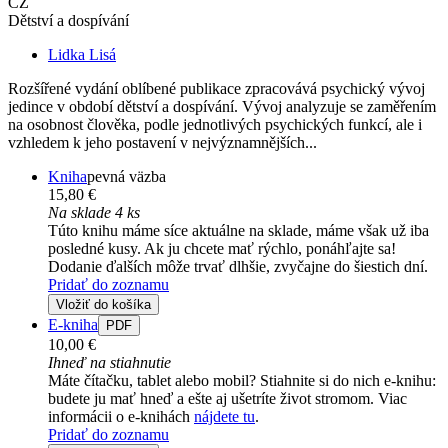
CZ
Dětství a dospívání
Lidka Lisá
Rozšířené vydání oblíbené publikace zpracovává psychický vývoj
jedince v období dětství a dospívání. Vývoj analyzuje se zaměřením
na osobnost člověka, podle jednotlivých psychických funkcí, ale i
vzhledem k jeho postavení v nejvýznamnějších...
Kniha
pevná väzba
15,80 €
Na sklade 4 ks
Túto knihu máme síce aktuálne na sklade, máme však už iba
posledné kusy. Ak ju chcete mať rýchlo, ponáhľajte sa!
Dodanie ďalších môže trvať dlhšie, zvyčajne do šiestich dní.
Pridať do zoznamu
Vložiť do košíka
E-kniha
PDF
10,00 €
Ihneď na stiahnutie
Máte čítačku, tablet alebo mobil? Stiahnite si do nich e-knihu:
budete ju mať hneď a ešte aj ušetríte život stromom. Viac
informácii o e-knihách
nájdete tu
.
Pridať do zoznamu