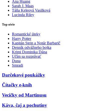
Ana Huang
Sarah J. Maas
Táňa Keleová Vasilková
Lucinda Riley
Top série
Romantické úteky
Harry Potter
Kapitán Stein a Notár Barbarič
Denník odvážneho bojka
Krimi Dominika Dána
Učím sa rozprávať
Duna
Smradi
Darčekové poukážky
Čítačky e-kníh
Vecičky od Martinusu
Káva, čaj a pochutiny