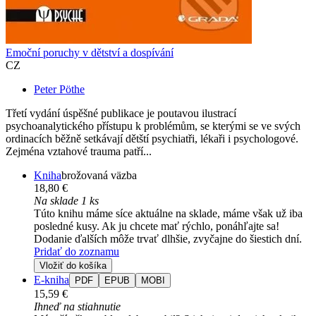
Emoční poruchy v dětství a dospívání
CZ
Peter Pöthe
Třetí vydání úspěšné publikace je poutavou ilustrací
psychoanalytického přístupu k problémům, se kterými se ve svých
ordinacích běžně setkávají dětští psychiatři, lékaři i psychologové.
Zejména vztahové trauma patří...
Kniha
brožovaná väzba
18,80 €
Na sklade 1 ks
Túto knihu máme síce aktuálne na sklade, máme však už iba
posledné kusy. Ak ju chcete mať rýchlo, ponáhľajte sa!
Dodanie ďalších môže trvať dlhšie, zvyčajne do šiestich dní.
Pridať do zoznamu
Vložiť do košíka
E-kniha
PDF
EPUB
MOBI
15,59 €
Ihneď na stiahnutie