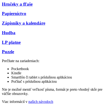
Hrnčeky a fľaše
Papiernictvo
Zápisníky a kalendáre
Hudba
LP platne
Puzzle
Prečítate na zariadeniach:
Pocketbook
Kindle
Smartfón či tablet s príslušnou aplikáciou
Počítač s príslušnou aplikáciou
Nie je možné meniť veľkosť písma, formát je preto vhodný skôr pre
väčšie obrazovky.
Viac informácií v
našich návodoch