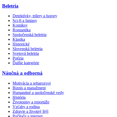
Beletria
Detektívky, trilery a horory
Sci-fi a fantasy
Komiksy
Romantika
Spoločenská beletria
Klasika
Historické
Slovenská beletria
Svetová beletria
Poézia
Ďalšie kategórie
Náučná a odborná
Motivácia a sebarozvoj
Biznis a manažment
Humanitné a spoločenské vedy
História
Životopisy a reportáže
Vzťahy a rodina
Zdravie a životný štýl
Počítače a internet