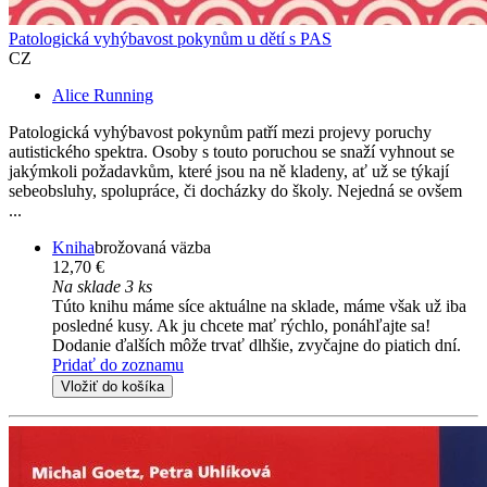
Patologická vyhýbavost pokynům u dětí s PAS
CZ
Alice Running
Patologická vyhýbavost pokynům patří mezi projevy poruchy
autistického spektra. Osoby s touto poruchou se snaží vyhnout se
jakýmkoli požadavkům, které jsou na ně kladeny, ať už se týkají
sebeobsluhy, spolupráce, či docházky do školy. Nejedná se ovšem
...
Kniha
brožovaná väzba
12,70 €
Na sklade 3 ks
Túto knihu máme síce aktuálne na sklade, máme však už iba
posledné kusy. Ak ju chcete mať rýchlo, ponáhľajte sa!
Dodanie ďalších môže trvať dlhšie, zvyčajne do piatich dní.
Pridať do zoznamu
Vložiť do košíka