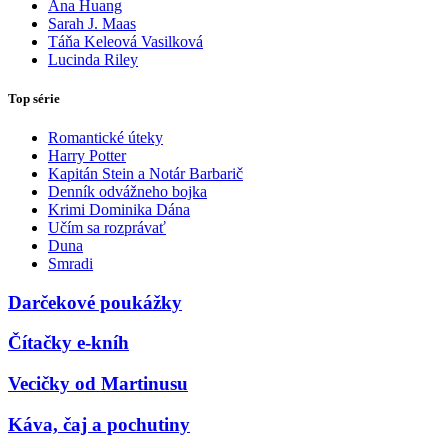
Ana Huang
Sarah J. Maas
Táňa Keleová Vasilková
Lucinda Riley
Top série
Romantické úteky
Harry Potter
Kapitán Stein a Notár Barbarič
Denník odvážneho bojka
Krimi Dominika Dána
Učím sa rozprávať
Duna
Smradi
Darčekové poukážky
Čítačky e-kníh
Vecičky od Martinusu
Káva, čaj a pochutiny