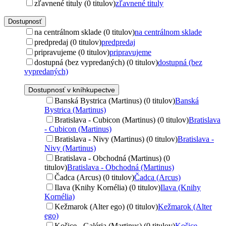
zľavnené tituly (0 titulov)
zľavnené tituly
Dostupnosť
na centrálnom sklade (0 titulov)
na centrálnom sklade
predpredaj (0 titulov)
predpredaj
pripravujeme (0 titulov)
pripravujeme
dostupná (bez vypredaných) (0 titulov)
dostupná (bez
vypredaných)
Dostupnosť v kníhkupectve
Banská Bystrica (Martinus) (0 titulov)
Banská
Bystrica (Martinus)
Bratislava - Cubicon (Martinus) (0 titulov)
Bratislava
- Cubicon (Martinus)
Bratislava - Nivy (Martinus) (0 titulov)
Bratislava -
Nivy (Martinus)
Bratislava - Obchodná (Martinus) (0
titulov)
Bratislava - Obchodná (Martinus)
Čadca (Arcus) (0 titulov)
Čadca (Arcus)
Ilava (Knihy Kornélia) (0 titulov)
Ilava (Knihy
Kornélia)
Kežmarok (Alter ego) (0 titulov)
Kežmarok (Alter
ego)
Košice - Galéria (Martinus) (0 titulov)
Košice -