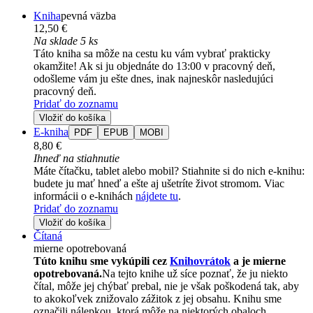
Kniha
pevná väzba
12,50 €
Na sklade 5 ks
Táto kniha sa môže na cestu ku vám vybrať prakticky
okamžite! Ak si ju objednáte do 13:00 v pracovný deň,
odošleme vám ju ešte dnes, inak najneskôr nasledujúci
pracovný deň.
Pridať do zoznamu
Vložiť do košíka
E-kniha
PDF
EPUB
MOBI
8,80 €
Ihneď na stiahnutie
Máte čítačku, tablet alebo mobil? Stiahnite si do nich e-knihu:
budete ju mať hneď a ešte aj ušetríte život stromom. Viac
informácii o e-knihách
nájdete tu
.
Pridať do zoznamu
Vložiť do košíka
Čítaná
mierne opotrebovaná
Túto knihu sme vykúpili cez
Knihovrátok
a je mierne
opotrebovaná.
Na tejto knihe už síce poznať, že ju niekto
čítal, môže jej chýbať prebal, nie je však poškodená tak, aby
to akokoľvek znižovalo zážitok z jej obsahu. Knihu sme
označili nálepkou, ktorá môže na niektorých obaloch