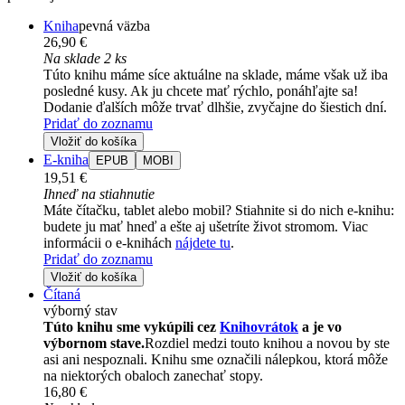
Kniha
pevná väzba
26,90 €
Na sklade 2 ks
Túto knihu máme síce aktuálne na sklade, máme však už iba
posledné kusy. Ak ju chcete mať rýchlo, ponáhľajte sa!
Dodanie ďalších môže trvať dlhšie, zvyčajne do šiestich dní.
Pridať do zoznamu
Vložiť do košíka
E-kniha
EPUB
MOBI
19,51 €
Ihneď na stiahnutie
Máte čítačku, tablet alebo mobil? Stiahnite si do nich e-knihu:
budete ju mať hneď a ešte aj ušetríte život stromom. Viac
informácii o e-knihách
nájdete tu
.
Pridať do zoznamu
Vložiť do košíka
Čítaná
výborný stav
Túto knihu sme vykúpili cez
Knihovrátok
a je vo
výbornom stave.
Rozdiel medzi touto knihou a novou by ste
asi ani nespoznali. Knihu sme označili nálepkou, ktorá môže
na niektorých obaloch zanechať stopy.
16,80 €