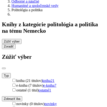
Odborné a náučné
Humanitné a spoločenské vedy
Politológia a politika
Knihy z kategórie politológia a politika
na tému Nemecko
Zúžiť výber
Zoradiť
Zúžiť výber
Typ
kniha (21 titulov)
kniha
21
e-kniha (7 titulov)
e-kniha
7
ostatné (1 titul)
ostatné
1
Zobraziť iba
novinky (0 titulov)
novinky