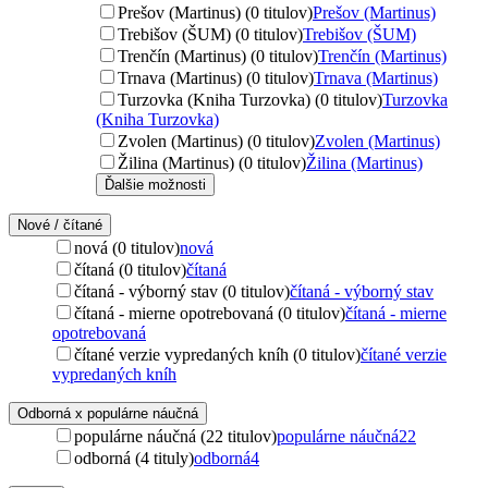
Prešov (Martinus) (0 titulov)
Prešov (Martinus)
Trebišov (ŠUM) (0 titulov)
Trebišov (ŠUM)
Trenčín (Martinus) (0 titulov)
Trenčín (Martinus)
Trnava (Martinus) (0 titulov)
Trnava (Martinus)
Turzovka (Kniha Turzovka) (0 titulov)
Turzovka
(Kniha Turzovka)
Zvolen (Martinus) (0 titulov)
Zvolen (Martinus)
Žilina (Martinus) (0 titulov)
Žilina (Martinus)
Ďalšie možnosti
Nové / čítané
nová (0 titulov)
nová
čítaná (0 titulov)
čítaná
čítaná - výborný stav (0 titulov)
čítaná - výborný stav
čítaná - mierne opotrebovaná (0 titulov)
čítaná - mierne
opotrebovaná
čítané verzie vypredaných kníh (0 titulov)
čítané verzie
vypredaných kníh
Odborná x populárne náučná
populárne náučná (22 titulov)
populárne náučná
22
odborná (4 tituly)
odborná
4