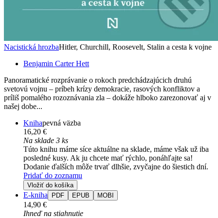
Nacistická hrozba
Hitler, Churchill, Roosevelt, Stalin a cesta k vojne
Benjamin Carter Hett
Panoramatické rozprávanie o rokoch predchádzajúcich druhú
svetovú vojnu – príbeh krízy demokracie, rasových konfliktov a
príliš pomalého rozoznávania zla – dokáže hlboko zarezonovať aj v
našej dobe...
Kniha
pevná väzba
16,20 €
Na sklade 3 ks
Túto knihu máme síce aktuálne na sklade, máme však už iba
posledné kusy. Ak ju chcete mať rýchlo, ponáhľajte sa!
Dodanie ďalších môže trvať dlhšie, zvyčajne do šiestich dní.
Pridať do zoznamu
Vložiť do košíka
E-kniha
PDF
EPUB
MOBI
14,90 €
Ihneď na stiahnutie