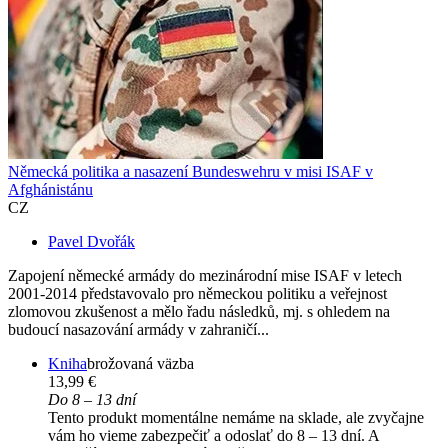
Německá politika a nasazení Bundeswehru v misi ISAF v
Afghánistánu
CZ
Pavel Dvořák
Zapojení německé armády do mezinárodní mise ISAF v letech
2001-2014 představovalo pro německou politiku a veřejnost
zlomovou zkušenost a mělo řadu následků, mj. s ohledem na
budoucí nasazování armády v zahraničí...
Kniha
brožovaná väzba
13,99 €
Do 8 – 13 dní
Tento produkt momentálne nemáme na sklade, ale zvyčajne
vám ho vieme zabezpečiť a odoslať do 8 – 13 dní. A