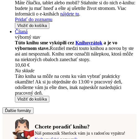
Máte čítačku, tablet alebo mobil? Stiahnite si do nich e-knihu:
budete ju mať hneď a ešte aj ušetríte život stromom. Viac
informácii o e-knihách
nájdete tu
.
Pridať do zoznamu
Vložiť do košíka
Čítaná
výborný stav
Túto knihu sme vykúpili cez
Knihovrátok
a je vo
výbornom stave.
Rozdiel medzi touto knihou a novou by ste
asi ani nespoznali. Knihu sme označili nálepkou, ktorá môže
na niektorých obaloch zanechať stopy.
10,60 €
Na sklade
Táto kniha sa môže na cestu ku vám vybrať prakticky
okamžite! Ak si ju objednáte do 13:00 v pracovný deň,
odošleme vám ju ešte dnes, inak najneskôr nasledujúci
pracovný deň.
Vložiť do košíka
Ďalšie formáty
Chcete poradiť knihu?
Náš pomocník Sherlock vám ju s radosťou vypátra!