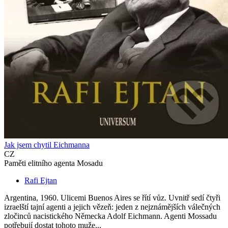
Jak jsem chytil Eichmanna
CZ
Paměti elitního agenta Mosadu
Rafi Ejtan
Argentina, 1960. Ulicemi Buenos Aires se řítí vůz. Uvnitř sedí čtyři
izraelští tajní agenti a jejich vězeň: jeden z nejznámějších válečných
zločinců nacistického Německa Adolf Eichmann. Agenti Mossadu
potřebují dostat tohoto muže...