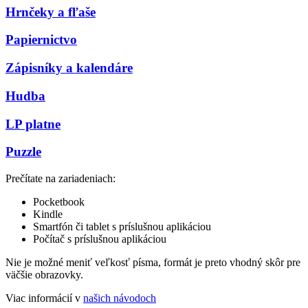
Hrnčeky a fľaše
Papiernictvo
Zápisníky a kalendáre
Hudba
LP platne
Puzzle
Prečítate na zariadeniach:
Pocketbook
Kindle
Smartfón či tablet s príslušnou aplikáciou
Počítač s príslušnou aplikáciou
Nie je možné meniť veľkosť písma, formát je preto vhodný skôr pre
väčšie obrazovky.
Viac informácií v
našich návodoch