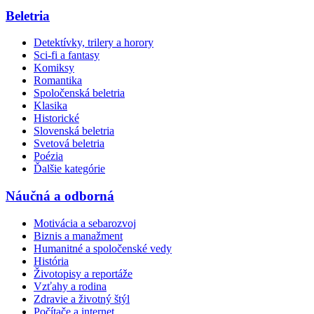
Beletria
Detektívky, trilery a horory
Sci-fi a fantasy
Komiksy
Romantika
Spoločenská beletria
Klasika
Historické
Slovenská beletria
Svetová beletria
Poézia
Ďalšie kategórie
Náučná a odborná
Motivácia a sebarozvoj
Biznis a manažment
Humanitné a spoločenské vedy
História
Životopisy a reportáže
Vzťahy a rodina
Zdravie a životný štýl
Počítače a internet