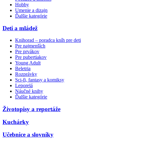
Hobby
Umenie a dizajn
Ďalšie kategórie
Deti a mládež
Knihorad – poradca kníh pre deti
Pre najmenších
Pre prvákov
Pre pubertiakov
Young Adult
Beletria
Rozprávky
Sci-fi, fantasy a komiksy
Leporelá
Náučné knihy
Ďalšie kategórie
Životopisy a reportáže
Kuchárky
Učebnice a slovníky