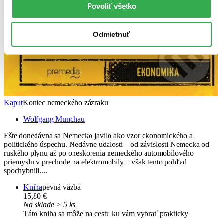
Povoliť všetko
Odmietnuť
Kaput
Koniec nemeckého zázraku
Wolfgang Munchau
Ešte donedávna sa Nemecko javilo ako vzor ekonomického a
politického úspechu. Nedávne udalosti – od závislosti Nemecka od
ruského plynu až po oneskorenia nemeckého automobilového
priemyslu v prechode na elektromobily – však tento pohľad
spochybnili....
Kniha
pevná väzba
15,80 €
Na sklade > 5 ks
Táto kniha sa môže na cestu ku vám vybrať prakticky