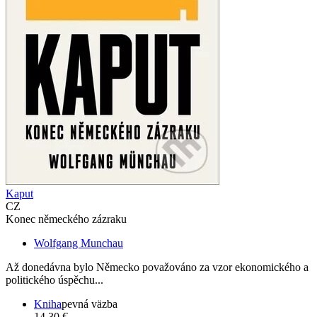
Kaput
CZ
Konec německého zázraku
Wolfgang Munchau
Až donedávna bylo Německo považováno za vzor ekonomického a
politického úspěchu...
Kniha
pevná väzba
14,30 €