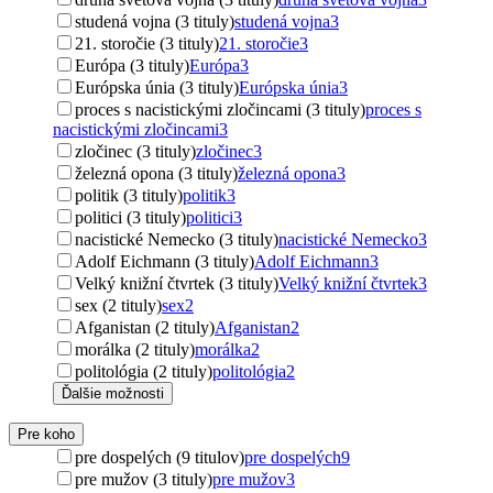
studená vojna (3 tituly)
studená vojna
3
21. storočie (3 tituly)
21. storočie
3
Európa (3 tituly)
Európa
3
Európska únia (3 tituly)
Európska únia
3
proces s nacistickými zločincami (3 tituly)
proces s
nacistickými zločincami
3
zločinec (3 tituly)
zločinec
3
železná opona (3 tituly)
železná opona
3
politik (3 tituly)
politik
3
politici (3 tituly)
politici
3
nacistické Nemecko (3 tituly)
nacistické Nemecko
3
Adolf Eichmann (3 tituly)
Adolf Eichmann
3
Velký knižní čtvrtek (3 tituly)
Velký knižní čtvrtek
3
sex (2 tituly)
sex
2
Afganistan (2 tituly)
Afganistan
2
morálka (2 tituly)
morálka
2
politológia (2 tituly)
politológia
2
Ďalšie možnosti
Pre koho
pre dospelých (9 titulov)
pre dospelých
9
pre mužov (3 tituly)
pre mužov
3