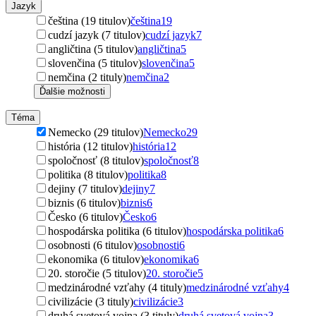
Jazyk
čeština (19 titulov)
čeština
19
cudzí jazyk (7 titulov)
cudzí jazyk
7
angličtina (5 titulov)
angličtina
5
slovenčina (5 titulov)
slovenčina
5
nemčina (2 tituly)
nemčina
2
Ďalšie možnosti
Téma
Nemecko (29 titulov)
Nemecko
29
história (12 titulov)
história
12
spoločnosť (8 titulov)
spoločnosť
8
politika (8 titulov)
politika
8
dejiny (7 titulov)
dejiny
7
biznis (6 titulov)
biznis
6
Česko (6 titulov)
Česko
6
hospodárska politika (6 titulov)
hospodárska politika
6
osobnosti (6 titulov)
osobnosti
6
ekonomika (6 titulov)
ekonomika
6
20. storočie (5 titulov)
20. storočie
5
medzinárodné vzťahy (4 tituly)
medzinárodné vzťahy
4
civilizácie (3 tituly)
civilizácie
3
druhá svetová vojna (3 tituly)
druhá svetová vojna
3