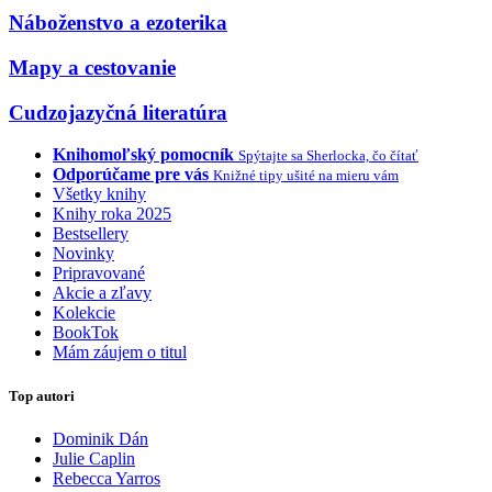
Náboženstvo a ezoterika
Mapy a cestovanie
Cudzojazyčná literatúra
Knihomoľský pomocník
Spýtajte sa Sherlocka, čo čítať
Odporúčame pre vás
Knižné tipy ušité na mieru vám
Všetky knihy
Knihy roka 2025
Bestsellery
Novinky
Pripravované
Akcie a zľavy
Kolekcie
BookTok
Mám záujem o titul
Top autori
Dominik Dán
Julie Caplin
Rebecca Yarros