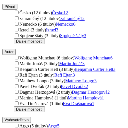
Pôvod
Česko (12 titulov)
Česko
12
zahraničný (12 titulov)
zahraničný
12
Nemecko (6 titulov)
Nemecko
6
Izrael (3 tituly)
Izrael
3
Spojené štáty (3 tituly)
Spojené štáty
3
Ďalšie možnosti
Autor
Wolfgang Munchau (6 titulov)
Wolfgang Munchau
6
Martin Jonáš (3 tituly)
Martin Jonáš
3
Benjamin Carter Hett (3 tituly)
Benjamin Carter Hett
3
Rafi Ejtan (3 tituly)
Rafi Ejtan
3
Matthew Longo (3 tituly)
Matthew Longo
3
Pavel Dvořák (2 tituly)
Pavel Dvořák
2
Dagmar Herzogová (2 tituly)
Dagmar Herzogová
2
Martina Hamplová (1 titul)
Martina Hamplová
1
Eva Drašnarová (1 titul)
Eva Drašnarová
1
Ďalšie možnosti
Vydavateľstvo
Argo (5 titulov)
Argo
5