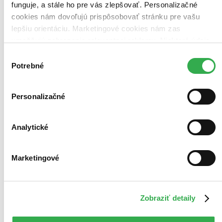
funguje, a stále ho pre vás zlepšovať. Personalizačné
cookies nám dovoľujú prispôsobovať stránku pre vašu
lepšiu orientáciu. Marketingové cookies nám zas
umožňujú zobrazenie relevantnej reklamy. Niektoré údaje
zdieľame aj s tretími stranami. Veľmi by nám pomohlo,
Výber
keby sme mohli používať všetky tieto cookies. Ďakujeme!
Potrebné
súhlasu
Personalizačné
Analytické
Marketingové
Zobraziť detaily