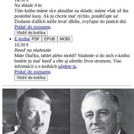
Na sklade 4 ks
Túto knihu máme síce aktuálne na sklade, máme však už iba
posledné kusy. Ak ju chcete mať rýchlo, ponáhľajte sa!
Dodanie ďalších môže trvať dlhšie, zvyčajne do piatich dní.
Pridať do zoznamu
Vložiť do košíka
E-kniha
PDF
EPUB
MOBI
10,50 €
Ihneď na stiahnutie
Máte čítačku, tablet alebo mobil? Stiahnite si do nich e-knihu:
budete ju mať hneď a ešte aj ušetríte život stromom. Viac
informácii o e-knihách
nájdete tu
.
Pridať do zoznamu
Vložiť do košíka