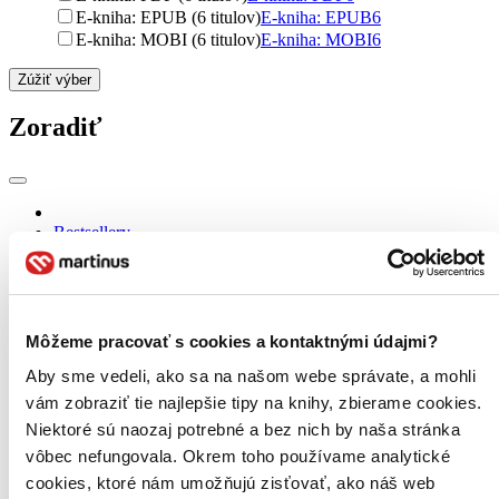
E-kniha: EPUB (6 titulov)
E-kniha: EPUB
6
E-kniha: MOBI (6 titulov)
E-kniha: MOBI
6
Zúžiť výber
Zoradiť
Bestsellery
Top hodnotené
Novinky
Najdrahšie
Najlacnejšie
Najvyššia zľava
Môžeme pracovať s cookies a kontaktnými údajmi?
Aby sme vedeli, ako sa na našom webe správate, a mohli
Použité filtre
vám zobraziť tie najlepšie tipy na knihy, zbierame cookies.
Zrušiť filtre
Niektoré sú naozaj potrebné a bez nich by naša stránka
Na tému Nemecko
vôbec nefungovala. Okrem toho používame analytické
cookies, ktoré nám umožňujú zisťovať, ako náš web