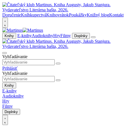
Doručenie
Kníhkupectvá
Knihovrátok
Poukážky
Knižný blog
Kontakt
E-knihy
Audioknihy
Hry
Filmy
Knihy
Doplnky
Vyhľadávanie
Prihlásiť
Vyhľadávanie
Knihy
E-knihy
Audioknihy
Hry
Filmy
Doplnky