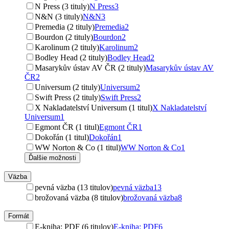
N Press (3 tituly)
N Press
3
N&N (3 tituly)
N&N
3
Premedia (2 tituly)
Premedia
2
Bourdon (2 tituly)
Bourdon
2
Karolinum (2 tituly)
Karolinum
2
Bodley Head (2 tituly)
Bodley Head
2
Masarykův ústav AV ČR (2 tituly)
Masarykův ústav AV
ČR
2
Universum (2 tituly)
Universum
2
Swift Press (2 tituly)
Swift Press
2
X Nakladatelství Universum (1 titul)
X Nakladatelství
Universum
1
Egmont ČR (1 titul)
Egmont ČR
1
Dokořán (1 titul)
Dokořán
1
WW Norton & Co (1 titul)
WW Norton & Co
1
Ďalšie možnosti
Väzba
pevná väzba (13 titulov)
pevná väzba
13
brožovaná väzba (8 titulov)
brožovaná väzba
8
Formát
E-kniha: PDF (6 titulov)
E-kniha: PDF
6