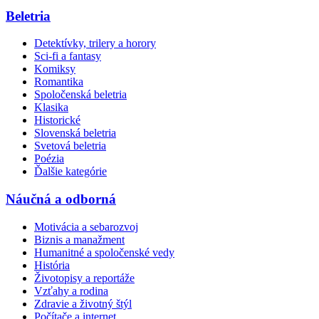
Beletria
Detektívky, trilery a horory
Sci-fi a fantasy
Komiksy
Romantika
Spoločenská beletria
Klasika
Historické
Slovenská beletria
Svetová beletria
Poézia
Ďalšie kategórie
Náučná a odborná
Motivácia a sebarozvoj
Biznis a manažment
Humanitné a spoločenské vedy
História
Životopisy a reportáže
Vzťahy a rodina
Zdravie a životný štýl
Počítače a internet