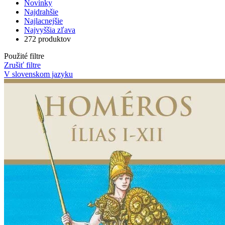
Novinky
Najdrahšie
Najlacnejšie
Najvyššia zľava
272 produktov
Použité filtre
Zrušiť filtre
V slovenskom jazyku