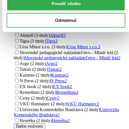
Foni book (5 titulov)
Foni book
5
Povoliť všetko
VEDA (5 titulov)
VEDA
5
mamaš (5 titulov)
mamaš
5
Premedia (4 tituly)
Premedia
4
Odmietnuť
Kalligram (4 tituly)
Kalligram
4
Trnavská univerzita (4 tituly)
Trnavská univerzita
4
Aktuell (3 tituly)
Aktuell
3
Tigra (3 tituly)
Tigra
3
Ursa Minor s.r.o. (3 tituly)
Ursa Minor s.r.o.
3
Slovenské pedagogické nakladateľstvo - Mladé letá (2
tituly)
Slovenské pedagogické nakladateľstvo - Mladé letá
2
Argo (2 tituly)
Argo
2
Tatran (2 tituly)
Tatran
2
Kumran (2 tituly)
Kumran
2
N Press (2 tituly)
N Press
2
EX book (2 tituly)
EX book
2
Remedium (2 tituly)
Remedium
2
Cesty (2 tituly)
Cesty
2
VKÚ Harmanec (2 tituly)
VKÚ Harmanec
2
Univerzita Komenského Bratislava (2 tituly)
Univerzita
Komenského Bratislava
2
Heuréka (2 tituly)
Heuréka
2
Ďalšie možnosti