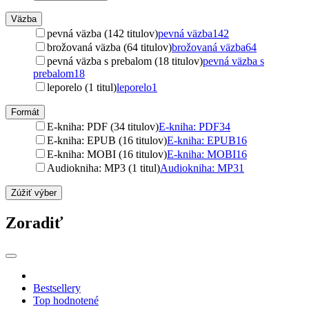
Väzba
pevná väzba (142 titulov)
pevná väzba
142
brožovaná väzba (64 titulov)
brožovaná väzba
64
pevná väzba s prebalom (18 titulov)
pevná väzba s
prebalom
18
leporelo (1 titul)
leporelo
1
Formát
E-kniha: PDF (34 titulov)
E-kniha: PDF
34
E-kniha: EPUB (16 titulov)
E-kniha: EPUB
16
E-kniha: MOBI (16 titulov)
E-kniha: MOBI
16
Audiokniha: MP3 (1 titul)
Audiokniha: MP3
1
Zúžiť výber
Zoradiť
Bestsellery
Top hodnotené