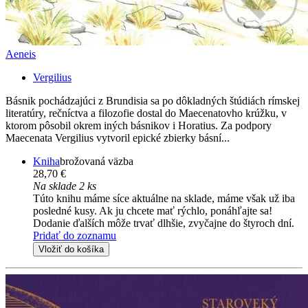
Aeneis
Vergilius
Básnik pochádzajúci z Brundisia sa po dôkladných štúdiách rímskej
literatúry, rečníctva a filozofie dostal do Maecenatovho krúžku, v
ktorom pôsobil okrem iných básnikov i Horatius. Za podpory
Maecenata Vergilius vytvoril epické zbierky básní...
Kniha
brožovaná väzba
28,70 €
Na sklade 2 ks
Túto knihu máme síce aktuálne na sklade, máme však už iba
posledné kusy. Ak ju chcete mať rýchlo, ponáhľajte sa!
Dodanie ďalších môže trvať dlhšie, zvyčajne do štyroch dní.
Pridať do zoznamu
Vložiť do košíka