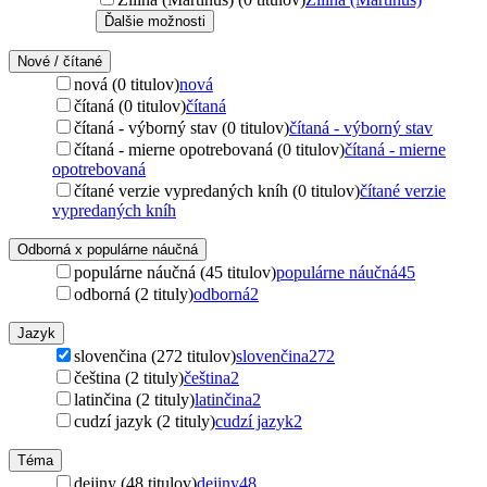
Ďalšie možnosti
Nové / čítané
nová (0 titulov)
nová
čítaná (0 titulov)
čítaná
čítaná - výborný stav (0 titulov)
čítaná - výborný stav
čítaná - mierne opotrebovaná (0 titulov)
čítaná - mierne
opotrebovaná
čítané verzie vypredaných kníh (0 titulov)
čítané verzie
vypredaných kníh
Odborná x populárne náučná
populárne náučná (45 titulov)
populárne náučná
45
odborná (2 tituly)
odborná
2
Jazyk
slovenčina (272 titulov)
slovenčina
272
čeština (2 tituly)
čeština
2
latinčina (2 tituly)
latinčina
2
cudzí jazyk (2 tituly)
cudzí jazyk
2
Téma
dejiny (48 titulov)
dejiny
48