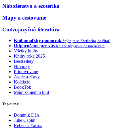
Náboženstvo a ezoterika
Mapy a cestovanie
Cudzojazyčná literatúra
Knihomoľský pomocník
Spýtajte sa Sherlocka, čo čítať
Odporúčame pre vás
Knižné tipy ušité na mieru vám
Všetky knihy
Knihy roka 2025
Bestsellery
Novinky
Pripravované
Akcie a zľavy
Kolekcie
BookTok
Mám záujem o titul
Top autori
Dominik Dán
Julie Caplin
Rebecca Yarros