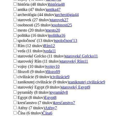
história (48 titulov)
história
48
antika (47 titulov)
antika
47
archeológia (44 titulov)
archeológia
44
starovek (27 titulov)
starovek
27
osobnosti (25 titulov)
osobnosti
25
mesto (20 titulov)
mesto
20
politika (16 titulov)
politika
16
spoločnosť (13 titulov)
spoločnosť
13
Rím (12 titulov)
Rím
12
veda (11 titulov)
veda
11
staroveké Grécko (11 titulov)
staroveké Grécko
11
staroveký Rím (11 titulov)
staroveký Rím
11
vojny (10 titulov)
vojny
10
filozofi (9 titulov)
filozofi
9
civilizácie (9 titulov)
civilizácie
9
zaniknutej civilizácie (9 titulov)
zaniknutej civilizácie
9
staroveký Egypt (9 titulov)
staroveký Egypt
9
pyramídy (8 titulov)
pyramídy
8
Egypt (8 titulov)
Egypt
8
kresťanstvo (7 titulov)
kresťanstvo
7
Atény (7 titulov)
Atény
7
Čína (6 titulov)
Čína
6