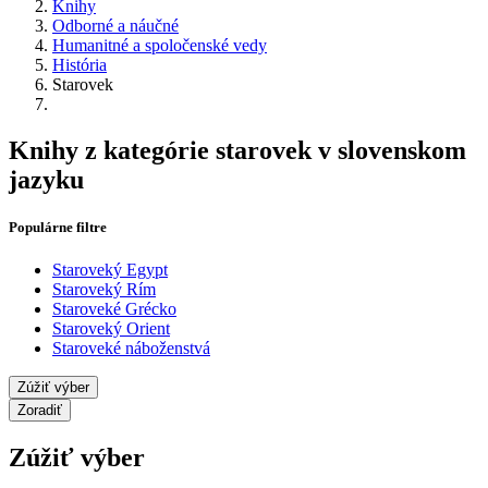
Knihy
Odborné a náučné
Humanitné a spoločenské vedy
História
Starovek
Knihy z kategórie starovek v slovenskom
jazyku
Populárne filtre
Staroveký Egypt
Staroveký Rím
Staroveké Grécko
Staroveký Orient
Staroveké náboženstvá
Zúžiť výber
Zoradiť
Zúžiť výber