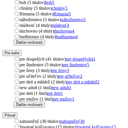
boh (5 titulov)
boh
5
chrámy (5 titulov)
chrámy
5
Rimania (5 titulov)
Rimania
5
náboženstvo (5 titulov)
náboženstvo
5
múdrosť (4 tituly)
múdrosť
4
duchovno (4 tituly)
duchovno
4
budhizmus (4 tituly)
budhizmus
4
Ďalšie možnosti
Pre koho
pre dospelých (41 titulov)
pre dospelých
41
pre študentov (5 titulov)
pre študentov
5
pre ženy (3 tituly)
pre ženy
3
pre učiteľov (2 tituly)
pre učiteľov
2
pre deti a mládež (2 tituly)
pre deti a mládež
2
new adult (1 titul)
new adult
1
pre deti (1 titul)
pre deti
1
pre mužov (1 titul)
pre mužov
1
Ďalšie možnosti
Pôvod
zahraničný (30 titulov)
zahraničný
30
Spojené kráľovstvo (15 titulov)
Spojené kráľovstvo
15