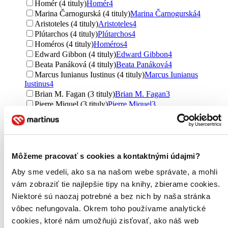
Homér (4 tituly)
Homér
4
Marina Čarnogurská (4 tituly)
Marina Čarnogurská
4
Aristoteles (4 tituly)
Aristoteles
4
Plútarchos (4 tituly)
Plútarchos
4
Homéros (4 tituly)
Homéros
4
Edward Gibbon (4 tituly)
Edward Gibbon
4
Beata Panáková (4 tituly)
Beata Panáková
4
Marcus Iunianus Iustinus (4 tituly)
Marcus Iunianus
Iustinus
4
Brian M. Fagan (3 tituly)
Brian M. Fagan
3
Pierre Miquel (3 tituly)
Pierre Miquel
3
Fiona Chandler (3 tituly)
Fiona Chandler
3
Anita Ganeri (3 tituly)
Anita Ganeri
3
Plutarchos (3 tituly)
Plutarchos
3
Daniel Škoviera (3 tituly)
Daniel Škoviera
3
Pavol Valachovič (3 tituly)
Pavol Valachovič
3
Môžeme pracovať s cookies a kontaktnými údajmi?
Claire Banpton (3 tituly)
Claire Banpton
3
Aby sme vedeli, ako sa na našom webe správate, a mohli
Tomáš Klubert (3 tituly)
Tomáš Klubert
3
vám zobraziť tie najlepšie tipy na knihy, zbierame cookies.
Ďalšie možnosti
Niektoré sú naozaj potrebné a bez nich by naša stránka
Územie
vôbec nefungovala. Okrem toho používame analytické
Rím (60 titulov)
Rím
60
cookies, ktoré nám umožňujú zisťovať, ako náš web
Grécko (53 titulov)
Grécko
53