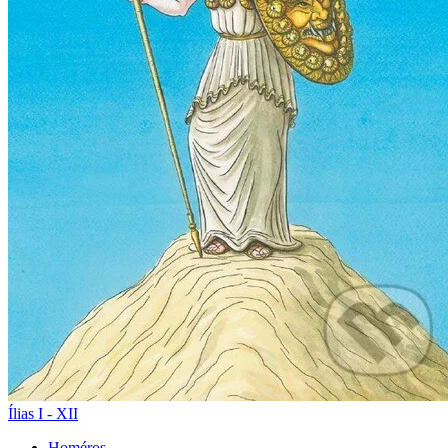
Ílias I - XII
Homéros