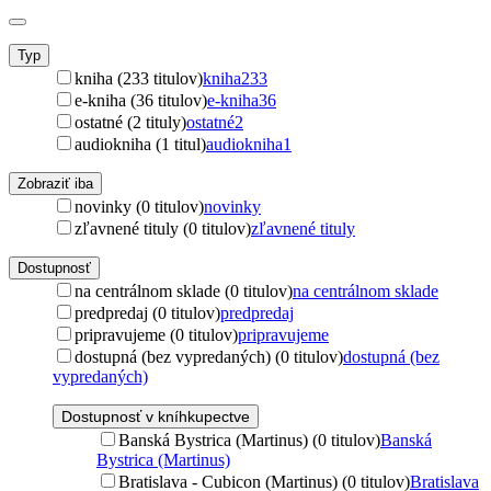
Typ
kniha (233 titulov)
kniha
233
e-kniha (36 titulov)
e-kniha
36
ostatné (2 tituly)
ostatné
2
audiokniha (1 titul)
audiokniha
1
Zobraziť iba
novinky (0 titulov)
novinky
zľavnené tituly (0 titulov)
zľavnené tituly
Dostupnosť
na centrálnom sklade (0 titulov)
na centrálnom sklade
predpredaj (0 titulov)
predpredaj
pripravujeme (0 titulov)
pripravujeme
dostupná (bez vypredaných) (0 titulov)
dostupná (bez
vypredaných)
Dostupnosť v kníhkupectve
Banská Bystrica (Martinus) (0 titulov)
Banská
Bystrica (Martinus)
Bratislava - Cubicon (Martinus) (0 titulov)
Bratislava