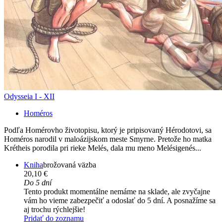
Odysseia I - XII
Homéros
Podľa Homérovho životopisu, ktorý je pripisovaný Hérodotovi, sa
Homéros narodil v maloázijskom meste Smyrne. Pretože ho matka
Krétheis porodila pri rieke Melés, dala mu meno Melésigenés...
Kniha
brožovaná väzba
20,10 €
Do 5 dní
Tento produkt momentálne nemáme na sklade, ale zvyčajne
vám ho vieme zabezpečiť a odoslať do 5 dní. A posnažíme sa
aj trochu rýchlejšie!
Pridať do zoznamu