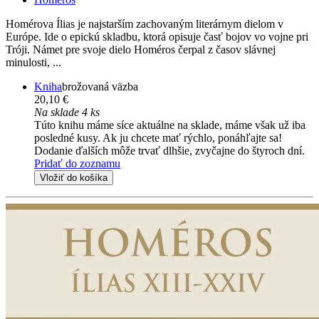
Homérova Ílias je najstarším zachovaným literárnym dielom v
Európe. Ide o epickú skladbu, ktorá opisuje časť bojov vo vojne pri
Tróji. Námet pre svoje dielo Homéros čerpal z časov slávnej
minulosti, ...
Kniha
brožovaná väzba
20,10 €
Na sklade 4 ks
Túto knihu máme síce aktuálne na sklade, máme však už iba
posledné kusy. Ak ju chcete mať rýchlo, ponáhľajte sa!
Dodanie ďalších môže trvať dlhšie, zvyčajne do štyroch dní.
Pridať do zoznamu
Vložiť do košíka