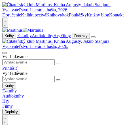
Doručenie
Kníhkupectvá
Knihovrátok
Poukážky
Knižný blog
Kontakt
E-knihy
Audioknihy
Hry
Filmy
Knihy
Doplnky
Vyhľadávanie
Prihlásiť
Vyhľadávanie
Knihy
E-knihy
Audioknihy
Hry
Filmy
Doplnky