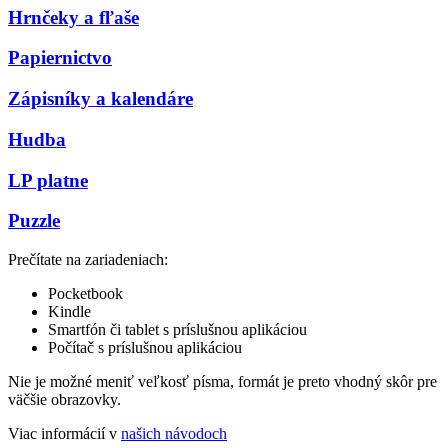
Hrnčeky a fľaše
Papiernictvo
Zápisníky a kalendáre
Hudba
LP platne
Puzzle
Prečítate na zariadeniach:
Pocketbook
Kindle
Smartfón či tablet s príslušnou aplikáciou
Počítač s príslušnou aplikáciou
Nie je možné meniť veľkosť písma, formát je preto vhodný skôr pre
väčšie obrazovky.
Viac informácií v
našich návodoch