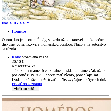
Ílias XIII - XXIV
Homéros
O tom, kto je autorom Íliady, sa vedú už od staroveku nekonečné
diskusie, čo sa nazýva aj homérskou otázkou. Názory na autorstvo
sa rôznia...
Kniha
brožovaná väzba
20,10 €
Na sklade 4 ks
Túto knihu máme síce aktuálne na sklade, máme však už iba
posledné kusy. Ak ju chcete mať rýchlo, ponáhľajte sa!
Dodanie ďalších môže trvať dlhšie, zvyčajne do štyroch dní.
Pridať do zoznamu
Vložiť do košíka