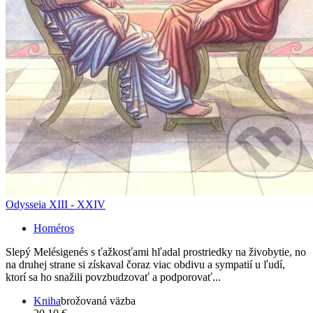
Odysseia XIII - XXIV
Homéros
Slepý Melésigenés s ťažkosťami hľadal prostriedky na živobytie, no
na druhej strane si získaval čoraz viac obdivu a sympatií u ľudí,
ktorí sa ho snažili povzbudzovať a podporovať...
Kniha
brožovaná väzba