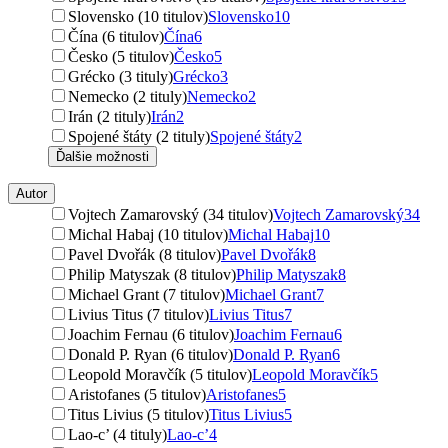
Slovensko (10 titulov)
Slovensko
10
Čína (6 titulov)
Čína
6
Česko (5 titulov)
Česko
5
Grécko (3 tituly)
Grécko
3
Nemecko (2 tituly)
Nemecko
2
Irán (2 tituly)
Irán
2
Spojené štáty (2 tituly)
Spojené štáty
2
Ďalšie možnosti
Autor
Vojtech Zamarovský (34 titulov)
Vojtech Zamarovský
34
Michal Habaj (10 titulov)
Michal Habaj
10
Pavel Dvořák (8 titulov)
Pavel Dvořák
8
Philip Matyszak (8 titulov)
Philip Matyszak
8
Michael Grant (7 titulov)
Michael Grant
7
Livius Titus (7 titulov)
Livius Titus
7
Joachim Fernau (6 titulov)
Joachim Fernau
6
Donald P. Ryan (6 titulov)
Donald P. Ryan
6
Leopold Moravčík (5 titulov)
Leopold Moravčík
5
Aristofanes (5 titulov)
Aristofanes
5
Titus Livius (5 titulov)
Titus Livius
5
Lao-c’ (4 tituly)
Lao-c’
4