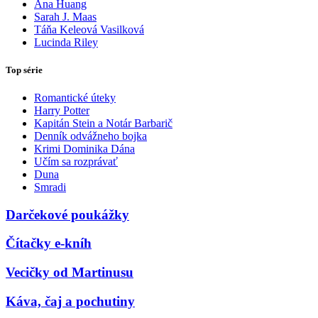
Ana Huang
Sarah J. Maas
Táňa Keleová Vasilková
Lucinda Riley
Top série
Romantické úteky
Harry Potter
Kapitán Stein a Notár Barbarič
Denník odvážneho bojka
Krimi Dominika Dána
Učím sa rozprávať
Duna
Smradi
Darčekové poukážky
Čítačky e-kníh
Vecičky od Martinusu
Káva, čaj a pochutiny