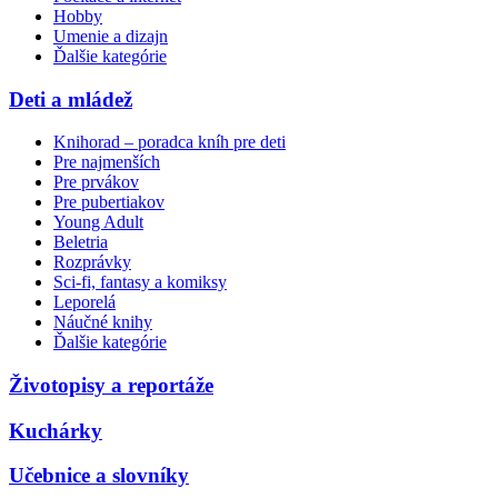
Hobby
Umenie a dizajn
Ďalšie kategórie
Deti a mládež
Knihorad – poradca kníh pre deti
Pre najmenších
Pre prvákov
Pre pubertiakov
Young Adult
Beletria
Rozprávky
Sci-fi, fantasy a komiksy
Leporelá
Náučné knihy
Ďalšie kategórie
Životopisy a reportáže
Kuchárky
Učebnice a slovníky