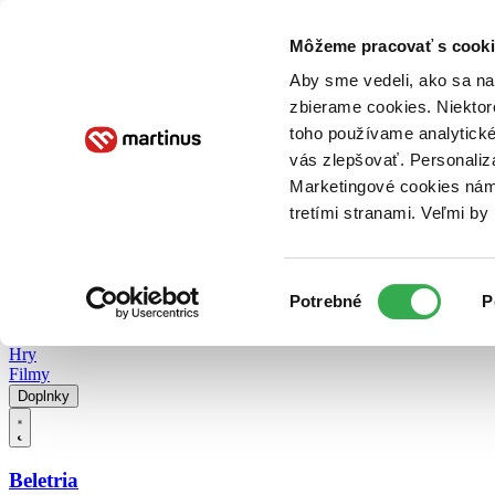
Doručenie
Kníhkupectvá
Knihovrátok
Poukážky
Knižný blog
Kontakt
Môžeme pracovať s cooki
Aby sme vedeli, ako sa na 
zbierame cookies. Niektor
E-knihy
Audioknihy
Hry
Filmy
Knihy
Doplnky
toho používame analytické
vás zlepšovať. Personaliz
Vyhľadávanie
Marketingové cookies nám 
tretími stranami. Veľmi b
Prihlásiť
Vyhľadávanie
Výber
Knihy
Potrebné
P
súhlasu
E-knihy
Audioknihy
Hry
Filmy
Doplnky
Beletria