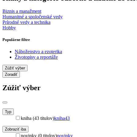
Biznis a manažment
Humanitné a spoločenské vedy
Prírodné vedy a technika
Hobby
Populárne filtre
Náboženstvo a ezoterika
Životopisy a reportáže
Zúžiť výber
Zoradiť
Zúžiť výber
Typ
kniha (43 titulov)
kniha
43
Zobraziť iba
novinky (0 titulov)
novinky