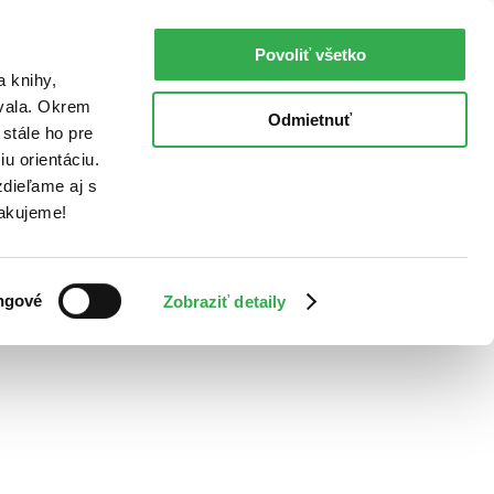
Povoliť všetko
a knihy,
ovala. Okrem
Odmietnuť
stále ho pre
u orientáciu.
dieľame aj s
Ďakujeme!
ngové
Zobraziť detaily