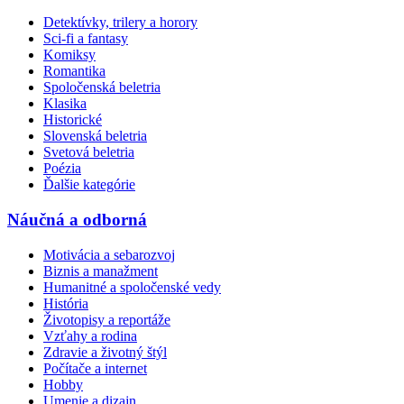
Detektívky, trilery a horory
Sci-fi a fantasy
Komiksy
Romantika
Spoločenská beletria
Klasika
Historické
Slovenská beletria
Svetová beletria
Poézia
Ďalšie kategórie
Náučná a odborná
Motivácia a sebarozvoj
Biznis a manažment
Humanitné a spoločenské vedy
História
Životopisy a reportáže
Vzťahy a rodina
Zdravie a životný štýl
Počítače a internet
Hobby
Umenie a dizajn