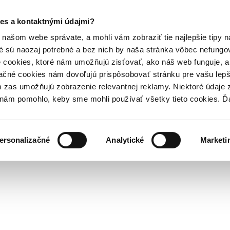
es a kontaktnými údajmi?
našom webe správate, a mohli vám zobraziť tie najlepšie tipy n
é sú naozaj potrebné a bez nich by naša stránka vôbec nefung
 cookies, ktoré nám umožňujú zisťovať, ako náš web funguje, a 
ačné cookies nám dovoľujú prispôsobovať stránku pre vašu lepši
zas umožňujú zobrazenie relevantnej reklamy. Niektoré údaje z
y nám pomohlo, keby sme mohli používať všetky tieto cookies. 
ersonalizačné
Analytické
Marketi