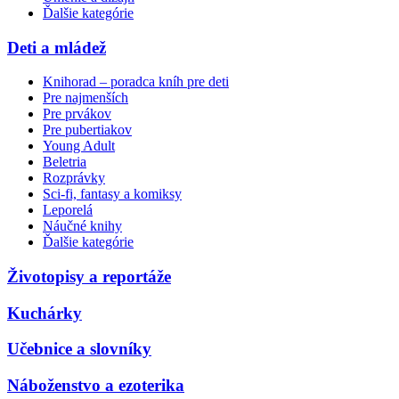
Ďalšie kategórie
Deti a mládež
Knihorad – poradca kníh pre deti
Pre najmenších
Pre prvákov
Pre pubertiakov
Young Adult
Beletria
Rozprávky
Sci-fi, fantasy a komiksy
Leporelá
Náučné knihy
Ďalšie kategórie
Životopisy a reportáže
Kuchárky
Učebnice a slovníky
Náboženstvo a ezoterika