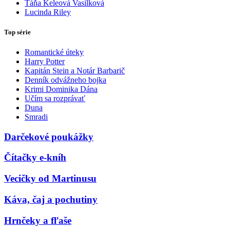
Táňa Keleová Vasilková
Lucinda Riley
Top série
Romantické úteky
Harry Potter
Kapitán Stein a Notár Barbarič
Denník odvážneho bojka
Krimi Dominika Dána
Učím sa rozprávať
Duna
Smradi
Darčekové poukážky
Čítačky e-kníh
Vecičky od Martinusu
Káva, čaj a pochutiny
Hrnčeky a fľaše