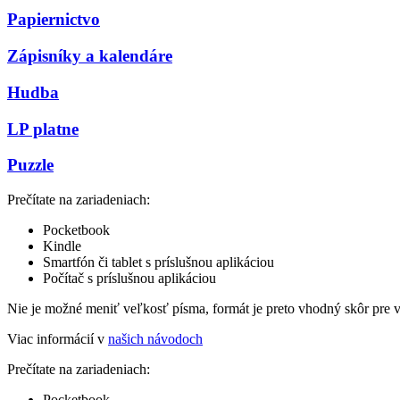
Papiernictvo
Zápisníky a kalendáre
Hudba
LP platne
Puzzle
Prečítate na zariadeniach:
Pocketbook
Kindle
Smartfón či tablet s príslušnou aplikáciou
Počítač s príslušnou aplikáciou
Nie je možné meniť veľkosť písma, formát je preto vhodný skôr pre 
Viac informácií v
našich návodoch
Prečítate na zariadeniach:
Pocketbook