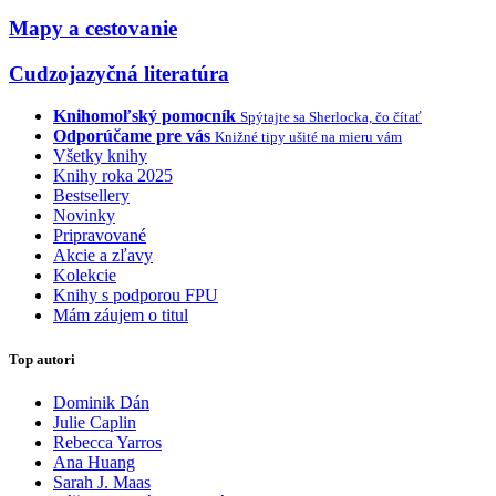
Mapy a cestovanie
Cudzojazyčná literatúra
Knihomoľský pomocník
Spýtajte sa Sherlocka, čo čítať
Odporúčame pre vás
Knižné tipy ušité na mieru vám
Všetky knihy
Knihy roka 2025
Bestsellery
Novinky
Pripravované
Akcie a zľavy
Kolekcie
Knihy s podporou FPU
Mám záujem o titul
Top autori
Dominik Dán
Julie Caplin
Rebecca Yarros
Ana Huang
Sarah J. Maas