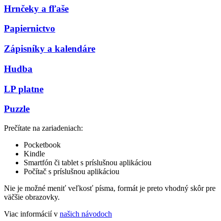
Hrnčeky a fľaše
Papiernictvo
Zápisníky a kalendáre
Hudba
LP platne
Puzzle
Prečítate na zariadeniach:
Pocketbook
Kindle
Smartfón či tablet s príslušnou aplikáciou
Počítač s príslušnou aplikáciou
Nie je možné meniť veľkosť písma, formát je preto vhodný skôr pre
väčšie obrazovky.
Viac informácií v
našich návodoch