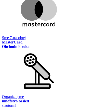
Sme 7-násobný
MasterCard
Obchodník roka
Organizujeme
množstvo besied
s autormi