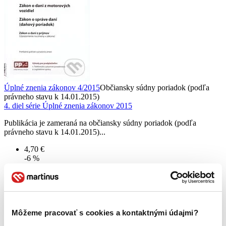
Úplné znenia zákonov 4/2015
Občiansky súdny poriadok (podľa
právneho stavu k 14.01.2015)
4. diel série
Úplné znenia zákonov 2015
Publikácia je zameraná na občiansky súdny poriadok (podľa
právneho stavu k 14.01.2015)...
4,70 €
-6 %
Viac ako 30 dní
Tento produkt je na objednávku a jeho dodanie môže trvať aj
viac ako 30 dní. Urobíme však všetko pre to, aby sme vašu
objednávku odoslali čo najskôr a o jej ceste vás budeme včas
informovať.
Pridať do zoznamu
Môžeme pracovať s cookies a kontaktnými údajmi?
Vložiť do košíka