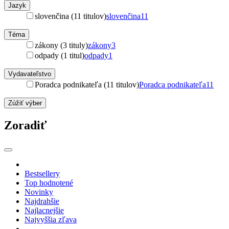
Jazyk
slovenčina (11 titulov)
slovenčina
11
Téma
zákony (3 tituly)
zákony
3
odpady (1 titul)
odpady
1
Vydavateľstvo
Poradca podnikateľa (11 titulov)
Poradca podnikateľa
11
Zúžiť výber
Zoradiť
Bestsellery
Top hodnotené
Novinky
Najdrahšie
Najlacnejšie
Najvyššia zľava