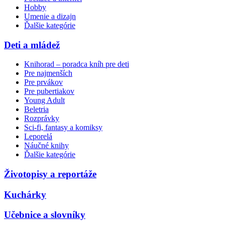
Hobby
Umenie a dizajn
Ďalšie kategórie
Deti a mládež
Knihorad – poradca kníh pre deti
Pre najmenších
Pre prvákov
Pre pubertiakov
Young Adult
Beletria
Rozprávky
Sci-fi, fantasy a komiksy
Leporelá
Náučné knihy
Ďalšie kategórie
Životopisy a reportáže
Kuchárky
Učebnice a slovníky