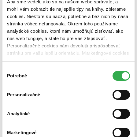
Aby sme vedeli, ako sa na našom webe správate, a
mohli vám zobraziť tie najlepšie tipy na knihy, zbierame
cookies. Niektoré sú naozaj potrebné a bez nich by naša
Chcete poradiť knihu?
stránka vôbec nefungovala. Okrem toho používame
Náš pomocník Sherlock vám ju s radosťou vypátra!
analytické cookies, ktoré nám umožňujú zisťovať, ako
Knihomoľský pomocník
náš web funguje, a stále ho pre vás zlepšovať.
Personalizačné cookies nám dovoľujú prispôsobovať
stránku pre vašu lepšiu orientáciu. Marketingové cookies
nám zas umožňujú zobrazenie relevantnej reklamy.
Niektoré údaje zdieľame aj s tretími stranami. Veľmi by
Výber
nám pomohlo, keby sme mohli používať všetky tieto
Potrebné
súhlasu
cookies. Ďakujeme!
Personalizačné
Analytické
Úplné znenia zákonov 16/2015
Občiansky zákonník, Zákon o
povinnom zmluvnom poistení
15. diel série
Úplné znenia zákonov 2015
Marketingové