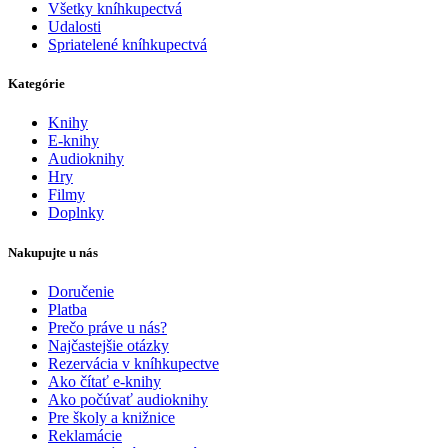
Všetky kníhkupectvá
Udalosti
Spriatelené kníhkupectvá
Kategórie
Knihy
E-knihy
Audioknihy
Hry
Filmy
Doplnky
Nakupujte u nás
Doručenie
Platba
Prečo práve u nás?
Najčastejšie otázky
Rezervácia v kníhkupectve
Ako čítať e-knihy
Ako počúvať audioknihy
Pre školy a knižnice
Reklamácie