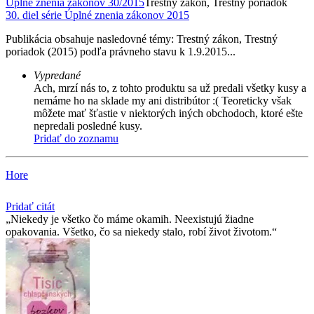
Úplné znenia zákonov 30/2015
Trestný zákon, Trestný poriadok
30. diel série
Úplné znenia zákonov 2015
Publikácia obsahuje nasledovné témy: Trestný zákon, Trestný
poriadok (2015) podľa právneho stavu k 1.9.2015...
Vypredané
Ach, mrzí nás to, z tohto produktu sa už predali všetky kusy a
nemáme ho na sklade my ani distribútor :( Teoreticky však
môžete mať šťastie v niektorých iných obchodoch, ktoré ešte
nepredali posledné kusy.
Pridať do zoznamu
Hore
Pridať citát
Niekedy je všetko čo máme okamih. Neexistujú žiadne
opakovania. Všetko, čo sa niekedy stalo, robí život životom.