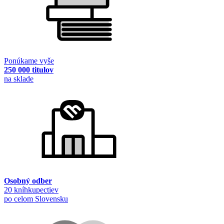
Ponúkame vyše
250 000 titulov
na sklade
Osobný odber
20 kníhkupectiev
po celom Slovensku