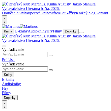
Doručenie
Kníhkupectvá
Knihovrátok
Poukážky
Knižný blog
Kontakt
E-knihy
Audioknihy
Hry
Filmy
Knihy
Doplnky
Vyhľadávanie
Prihlásiť
Vyhľadávanie
Knihy
E-knihy
Audioknihy
Hry
Filmy
Doplnky