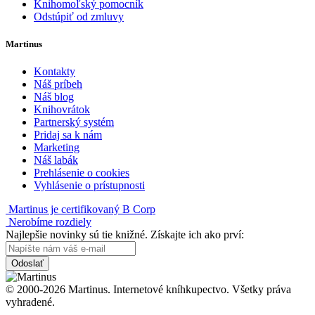
Knihomoľský pomocník
Odstúpiť od zmluvy
Martinus
Kontakty
Náš príbeh
Náš blog
Knihovrátok
Partnerský systém
Pridaj sa k nám
Marketing
Náš labák
Prehlásenie o cookies
Vyhlásenie o prístupnosti
Martinus je certifikovaný B Corp
Nerobíme rozdiely
Najlepšie novinky sú tie knižné. Získajte ich ako prví:
Odoslať
© 2000-2026 Martinus. Internetové kníhkupectvo. Všetky práva
vyhradené.