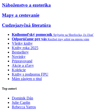
Náboženstvo a ezoterika
Mapy a cestovanie
Cudzojazyčná literatúra
Knihomoľský pomocník
Spýtajte sa Sherlocka, čo čítať
Odporúčame pre vás
Knižné tipy ušité na mieru vám
Všetky knihy
Knihy roka 2025
Bestsellery
Novinky
Pripravované
Akcie a zľavy
Kolekcie
Knihy s podporou FPU
Mám záujem o titul
Top autori
Dominik Dán
Julie Caplin
Rebecca Yarros