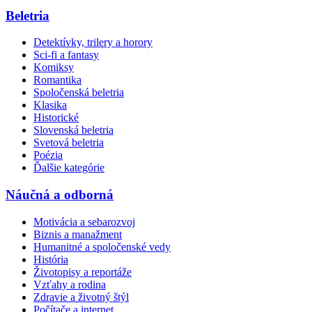
Beletria
Detektívky, trilery a horory
Sci-fi a fantasy
Komiksy
Romantika
Spoločenská beletria
Klasika
Historické
Slovenská beletria
Svetová beletria
Poézia
Ďalšie kategórie
Náučná a odborná
Motivácia a sebarozvoj
Biznis a manažment
Humanitné a spoločenské vedy
História
Životopisy a reportáže
Vzťahy a rodina
Zdravie a životný štýl
Počítače a internet