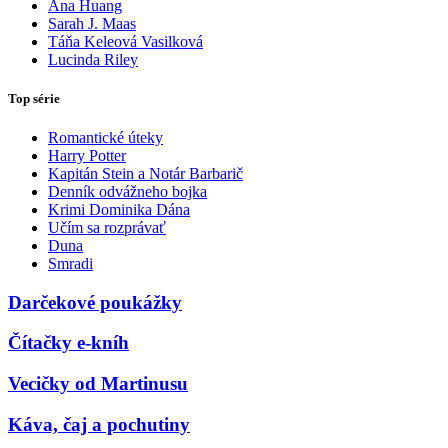
Ana Huang
Sarah J. Maas
Táňa Keleová Vasilková
Lucinda Riley
Top série
Romantické úteky
Harry Potter
Kapitán Stein a Notár Barbarič
Denník odvážneho bojka
Krimi Dominika Dána
Učím sa rozprávať
Duna
Smradi
Darčekové poukážky
Čítačky e-kníh
Vecičky od Martinusu
Káva, čaj a pochutiny