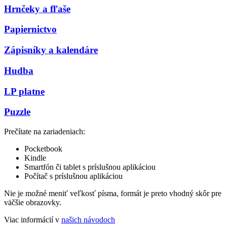
Hrnčeky a fľaše
Papiernictvo
Zápisníky a kalendáre
Hudba
LP platne
Puzzle
Prečítate na zariadeniach:
Pocketbook
Kindle
Smartfón či tablet s príslušnou aplikáciou
Počítač s príslušnou aplikáciou
Nie je možné meniť veľkosť písma, formát je preto vhodný skôr pre
väčšie obrazovky.
Viac informácií v
našich návodoch