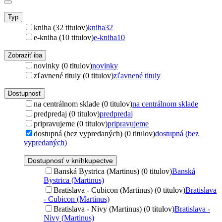
Typ
kniha (32 titulov)
kniha
32
e-kniha (10 titulov)
e-kniha
10
Zobraziť iba
novinky (0 titulov)
novinky
zľavnené tituly (0 titulov)
zľavnené tituly
Dostupnosť
na centrálnom sklade (0 titulov)
na centrálnom sklade
predpredaj (0 titulov)
predpredaj
pripravujeme (0 titulov)
pripravujeme
dostupná (bez vypredaných) (0 titulov)
dostupná (bez
vypredaných)
Dostupnosť v kníhkupectve
Banská Bystrica (Martinus) (0 titulov)
Banská
Bystrica (Martinus)
Bratislava - Cubicon (Martinus) (0 titulov)
Bratislava
- Cubicon (Martinus)
Bratislava - Nivy (Martinus) (0 titulov)
Bratislava -
Nivy (Martinus)