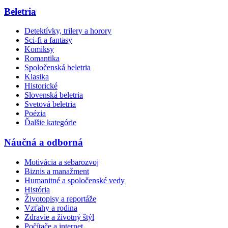
Beletria
Detektívky, trilery a horory
Sci-fi a fantasy
Komiksy
Romantika
Spoločenská beletria
Klasika
Historické
Slovenská beletria
Svetová beletria
Poézia
Ďalšie kategórie
Náučná a odborná
Motivácia a sebarozvoj
Biznis a manažment
Humanitné a spoločenské vedy
História
Životopisy a reportáže
Vzťahy a rodina
Zdravie a životný štýl
Počítače a internet