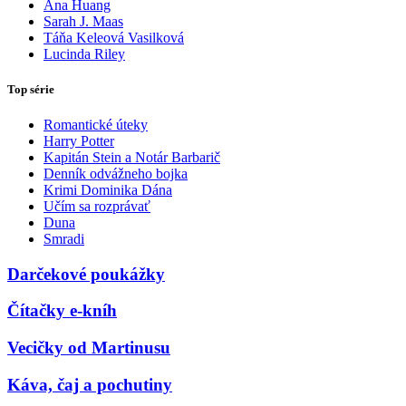
Ana Huang
Sarah J. Maas
Táňa Keleová Vasilková
Lucinda Riley
Top série
Romantické úteky
Harry Potter
Kapitán Stein a Notár Barbarič
Denník odvážneho bojka
Krimi Dominika Dána
Učím sa rozprávať
Duna
Smradi
Darčekové poukážky
Čítačky e-kníh
Vecičky od Martinusu
Káva, čaj a pochutiny