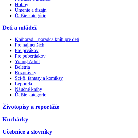
Hobby
Umenie a dizajn
Ďalšie kategórie
Deti a mládež
Knihorad – poradca kníh pre deti
Pre najmenších
Pre prvákov
Pre pubertiakov
Young Adult
Beletria
Rozprávky
Sci-fi, fantasy a komiksy
Leporelá
Náučné knihy
Ďalšie kategórie
Životopisy a reportáže
Kuchárky
Učebnice a slovníky