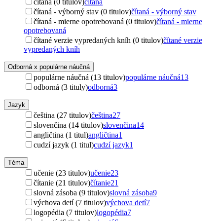
čítaná (0 titulov)
čítaná
čítaná - výborný stav (0 titulov)
čítaná - výborný stav
čítaná - mierne opotrebovaná (0 titulov)
čítaná - mierne
opotrebovaná
čítané verzie vypredaných kníh (0 titulov)
čítané verzie
vypredaných kníh
Odborná x populárne náučná
populárne náučná (13 titulov)
populárne náučná
13
odborná (3 tituly)
odborná
3
Jazyk
čeština (27 titulov)
čeština
27
slovenčina (14 titulov)
slovenčina
14
angličtina (1 titul)
angličtina
1
cudzí jazyk (1 titul)
cudzí jazyk
1
Téma
učenie (23 titulov)
učenie
23
čítanie (21 titulov)
čítanie
21
slovná zásoba (9 titulov)
slovná zásoba
9
výchova detí (7 titulov)
výchova detí
7
logopédia (7 titulov)
logopédia
7