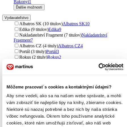
Bakonyi
1
Ďalšie možnosti
Vydavateľstvo
Albatros SK (10 titulov)
Albatros SK
10
Edika (9 titulov)
Edika
9
Nakladatelství Fragment (7 titulov)
Nakladatelství
Fragment
7
Albatros CZ (4 tituly)
Albatros CZ
4
Portál (3 tituly)
Portál
3
Rokus (2 tituly)
Rokus
2
VIVA – centrum umenia, o. z. (2 tituly)
VIVA – centrum
umenia, o. z.
2
Pikola (1 titul)
Pikola
1
Petit Press (1 titul)
Petit Press
1
Mgr. Paulína Žemberová (1 titul)
Mgr. Paulína Žemberová
1
Môžeme pracovať s cookies a kontaktnými údajmi?
Čo dokáže mama (1 titul)
Čo dokáže mama
1
Aby sme vedeli, ako sa na našom webe správate, a mohli
Ten speed (1 titul)
Ten speed
1
Ďalšie možnosti
vám zobraziť tie najlepšie tipy na knihy, zbierame cookies.
Niektoré sú naozaj potrebné a bez nich by naša stránka
Väzba
vôbec nefungovala. Okrem toho používame analytické
pevná väzba (14 titulov)
pevná väzba
14
cookies, ktoré nám umožňujú zisťovať, ako náš web
brožovaná väzba (13 titulov)
brožovaná väzba
13