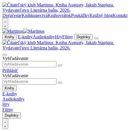
Doručenie
Kníhkupectvá
Knihovrátok
Poukážky
Knižný blog
Kontakt
E-knihy
Audioknihy
Hry
Filmy
Knihy
Doplnky
Vyhľadávanie
Prihlásiť
Vyhľadávanie
Knihy
E-knihy
Audioknihy
Hry
Filmy
Doplnky