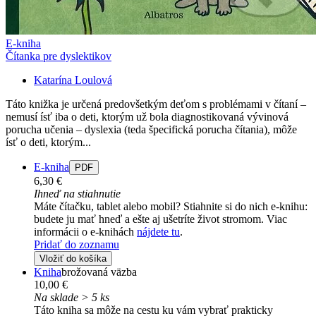
E-kniha
Čítanka pre dyslektikov
Katarína Loulová
Táto knižka je určená predovšetkým deťom s problémami v čítaní –
nemusí ísť iba o deti, ktorým už bola diagnostikovaná vývinová
porucha učenia – dyslexia (teda špecifická porucha čítania), môže
ísť o deti, ktorým...
E-kniha
PDF
6,30 €
Ihneď na stiahnutie
Máte čítačku, tablet alebo mobil? Stiahnite si do nich e-knihu:
budete ju mať hneď a ešte aj ušetríte život stromom. Viac
informácii o e-knihách
nájdete tu
.
Pridať do zoznamu
Vložiť do košíka
Kniha
brožovaná väzba
10,00 €
Na sklade > 5 ks
Táto kniha sa môže na cestu ku vám vybrať prakticky