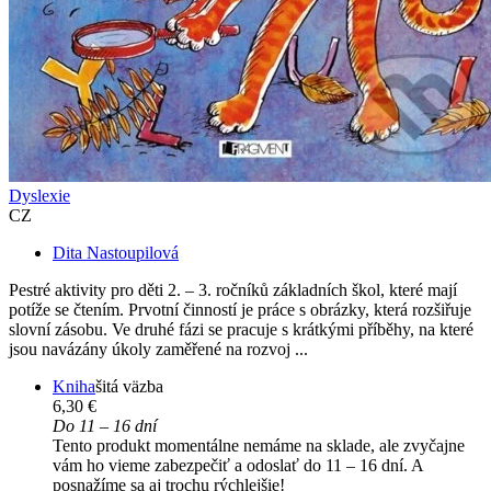
Dyslexie
CZ
Dita Nastoupilová
Pestré aktivity pro děti 2. – 3. ročníků základních škol, které mají
potíže se čtením. Prvotní činností je práce s obrázky, která rozšiřuje
slovní zásobu. Ve druhé fázi se pracuje s krátkými příběhy, na které
jsou navázány úkoly zaměřené na rozvoj ...
Kniha
šitá väzba
6,30 €
Do 11 – 16 dní
Tento produkt momentálne nemáme na sklade, ale zvyčajne
vám ho vieme zabezpečiť a odoslať do 11 – 16 dní. A
posnažíme sa aj trochu rýchlejšie!