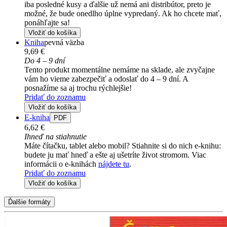
iba posledné kusy a ďalšie už nemá ani distribútor, preto je
možné, že bude onedlho úplne vypredaný. Ak ho chcete mať,
ponáhľajte sa!
Vložiť do košíka
Kniha
pevná väzba
9,69 €
Do 4 – 9 dní
Tento produkt momentálne nemáme na sklade, ale zvyčajne
vám ho vieme zabezpečiť a odoslať do 4 – 9 dní. A
posnažíme sa aj trochu rýchlejšie!
Pridať do zoznamu
Vložiť do košíka
E-kniha
PDF
6,62 €
Ihneď na stiahnutie
Máte čítačku, tablet alebo mobil? Stiahnite si do nich e-knihu:
budete ju mať hneď a ešte aj ušetríte život stromom. Viac
informácii o e-knihách
nájdete tu
.
Pridať do zoznamu
Vložiť do košíka
Ďalšie formáty