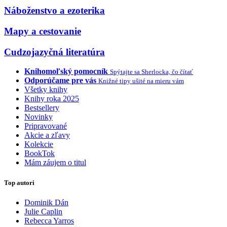
Náboženstvo a ezoterika
Mapy a cestovanie
Cudzojazyčná literatúra
Knihomoľský pomocník
Spýtajte sa Sherlocka, čo čítať
Odporúčame pre vás
Knižné tipy ušité na mieru vám
Všetky knihy
Knihy roka 2025
Bestsellery
Novinky
Pripravované
Akcie a zľavy
Kolekcie
BookTok
Mám záujem o titul
Top autori
Dominik Dán
Julie Caplin
Rebecca Yarros