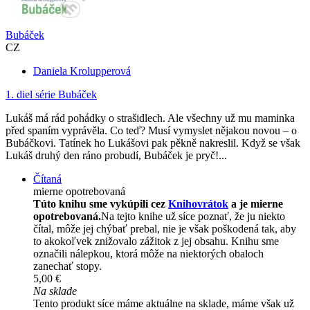
Bubáček
CZ
Daniela Krolupperová
1. diel série
Bubáček
Lukáš má rád pohádky o strašidlech. Ale všechny už mu maminka
před spaním vyprávěla. Co teď? Musí vymyslet nějakou novou – o
Bubáčkovi. Tatínek ho Lukášovi pak pěkně nakreslil. Když se však
Lukáš druhý den ráno probudí, Bubáček je pryč!...
Čítaná
mierne opotrebovaná
Túto knihu sme vykúpili cez
Knihovrátok
a je mierne
opotrebovaná.
Na tejto knihe už síce poznať, že ju niekto
čítal, môže jej chýbať prebal, nie je však poškodená tak, aby
to akokoľvek znižovalo zážitok z jej obsahu. Knihu sme
označili nálepkou, ktorá môže na niektorých obaloch
zanechať stopy.
5,00 €
Na sklade
Tento produkt síce máme aktuálne na sklade, máme však už