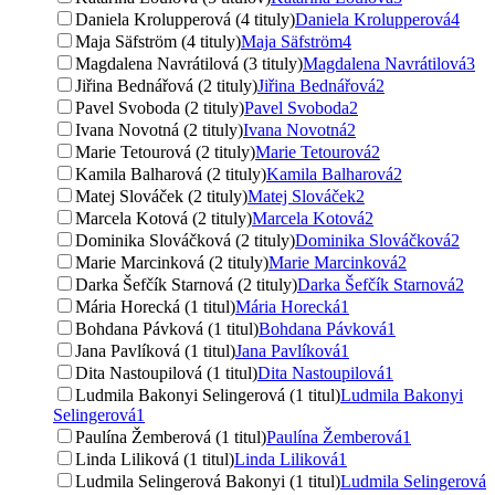
Daniela Krolupperová (4 tituly)
Daniela Krolupperová
4
Maja Säfström (4 tituly)
Maja Säfström
4
Magdalena Navrátilová (3 tituly)
Magdalena Navrátilová
3
Jiřina Bednářová (2 tituly)
Jiřina Bednářová
2
Pavel Svoboda (2 tituly)
Pavel Svoboda
2
Ivana Novotná (2 tituly)
Ivana Novotná
2
Marie Tetourová (2 tituly)
Marie Tetourová
2
Kamila Balharová (2 tituly)
Kamila Balharová
2
Matej Slováček (2 tituly)
Matej Slováček
2
Marcela Kotová (2 tituly)
Marcela Kotová
2
Dominika Slováčková (2 tituly)
Dominika Slováčková
2
Marie Marcinková (2 tituly)
Marie Marcinková
2
Darka Šefčík Starnová (2 tituly)
Darka Šefčík Starnová
2
Mária Horecká (1 titul)
Mária Horecká
1
Bohdana Pávková (1 titul)
Bohdana Pávková
1
Jana Pavlíková (1 titul)
Jana Pavlíková
1
Dita Nastoupilová (1 titul)
Dita Nastoupilová
1
Ludmila Bakonyi Selingerová (1 titul)
Ludmila Bakonyi
Selingerová
1
Paulína Žemberová (1 titul)
Paulína Žemberová
1
Linda Liliková (1 titul)
Linda Liliková
1
Ludmila Selingerová Bakonyi (1 titul)
Ludmila Selingerová