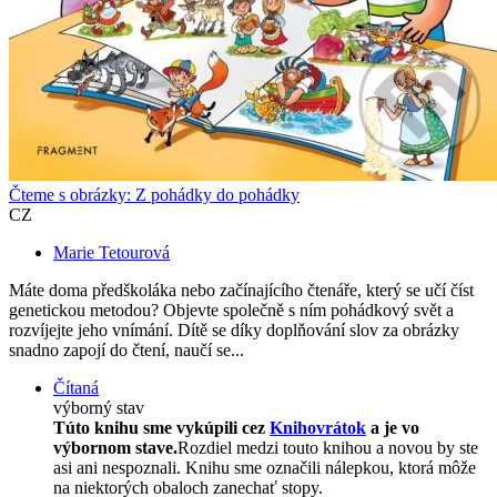
Čteme s obrázky: Z pohádky do pohádky
CZ
Marie Tetourová
Máte doma předškoláka nebo začínajícího čtenáře, který se učí číst
genetickou metodou? Objevte společně s ním pohádkový svět a
rozvíjejte jeho vnímání. Dítě se díky doplňování slov za obrázky
snadno zapojí do čtení, naučí se...
Čítaná
výborný stav
Túto knihu sme vykúpili cez
Knihovrátok
a je vo
výbornom stave.
Rozdiel medzi touto knihou a novou by ste
asi ani nespoznali. Knihu sme označili nálepkou, ktorá môže
na niektorých obaloch zanechať stopy.