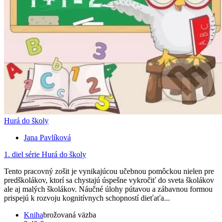
Hurá do školy
Jana Pavlíková
1. diel série
Hurá do školy
Tento pracovný zošit je vynikajúcou učebnou pomôckou nielen pre
predškolákov, ktorí sa chystajú úspešne vykročiť do sveta školákov
ale aj malých školákov. Náučné úlohy pútavou a zábavnou formou
prispejú k rozvoju kognitívnych schopností dieťaťa...
Kniha
brožovaná väzba