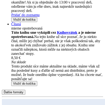
okamžite! Ak si ju objednáte do 13:00 v pracovný deň,
odošleme vám ju ešte dnes, inak najneskôr nasledujúci
pracovný deň.
Pridať do zoznamu
Vložiť do košíka
Čítaná
mierne opotrebovaná
Túto knihu sme vykúpili cez
Knihovrátok
a je mierne
opotrebovaná.
Na tejto knihe už síce poznať, že ju niekto
čítal, môže jej chýbať prebal, nie je však poškodená tak, aby
to akokoľvek znižovalo zážitok z jej obsahu. Knihu sme
označili nálepkou, ktorá môže na niektorých obaloch
zanechať stopy.
8,50 €
Na sklade
Tento produkt síce máme aktuálne na sklade, máme však už
iba posledné kusy a ďalšie už nemá ani distribútor, preto je
možné, že bude onedlho úplne vypredaný. Ak ho chcete mať,
ponáhľajte sa!
Vložiť do košíka
Ďalšie formáty