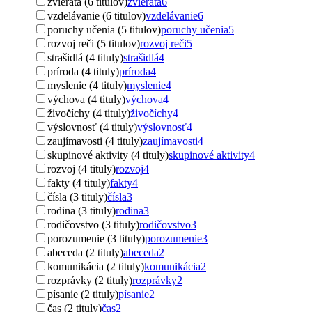
zvieratá (6 titulov)
zvieratá
6
vzdelávanie (6 titulov)
vzdelávanie
6
poruchy učenia (5 titulov)
poruchy učenia
5
rozvoj reči (5 titulov)
rozvoj reči
5
strašidlá (4 tituly)
strašidlá
4
príroda (4 tituly)
príroda
4
myslenie (4 tituly)
myslenie
4
výchova (4 tituly)
výchova
4
živočíchy (4 tituly)
živočíchy
4
výslovnosť (4 tituly)
výslovnosť
4
zaujímavosti (4 tituly)
zaujímavosti
4
skupinové aktivity (4 tituly)
skupinové aktivity
4
rozvoj (4 tituly)
rozvoj
4
fakty (4 tituly)
fakty
4
čísla (3 tituly)
čísla
3
rodina (3 tituly)
rodina
3
rodičovstvo (3 tituly)
rodičovstvo
3
porozumenie (3 tituly)
porozumenie
3
abeceda (2 tituly)
abeceda
2
komunikácia (2 tituly)
komunikácia
2
rozprávky (2 tituly)
rozprávky
2
písanie (2 tituly)
písanie
2
čas (2 tituly)
čas
2