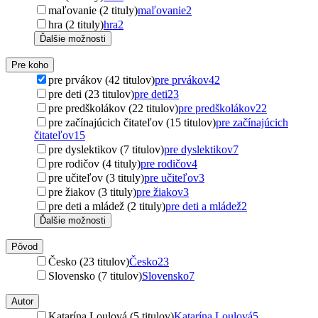
maľovanie (2 tituly)
maľovanie
2
hra (2 tituly)
hra
2
Ďalšie možnosti
Pre koho
pre prvákov (42 titulov)
pre prvákov
42
pre deti (23 titulov)
pre deti
23
pre predškolákov (22 titulov)
pre predškolákov
22
pre začínajúcich čitateľov (15 titulov)
pre začínajúcich
čitateľov
15
pre dyslektikov (7 titulov)
pre dyslektikov
7
pre rodičov (4 tituly)
pre rodičov
4
pre učiteľov (3 tituly)
pre učiteľov
3
pre žiakov (3 tituly)
pre žiakov
3
pre deti a mládež (2 tituly)
pre deti a mládež
2
Ďalšie možnosti
Pôvod
Česko (23 titulov)
Česko
23
Slovensko (7 titulov)
Slovensko
7
Autor
Katarína Loulová (5 titulov)
Katarína Loulová
5