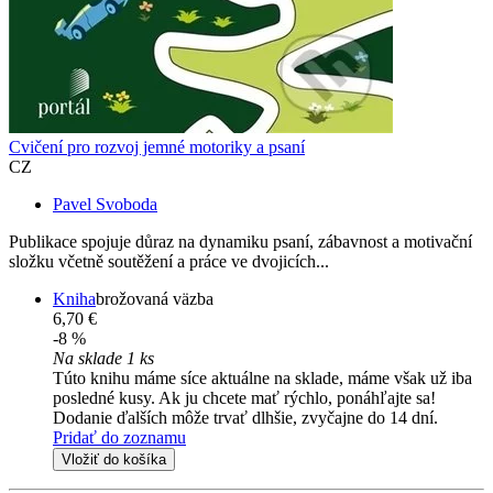
Cvičení pro rozvoj jemné motoriky a psaní
CZ
Pavel Svoboda
Publikace spojuje důraz na dynamiku psaní, zábavnost a motivační
složku včetně soutěžení a práce ve dvojicích...
Kniha
brožovaná väzba
6,70 €
-8 %
Na sklade 1 ks
Túto knihu máme síce aktuálne na sklade, máme však už iba
posledné kusy. Ak ju chcete mať rýchlo, ponáhľajte sa!
Dodanie ďalších môže trvať dlhšie, zvyčajne do 14 dní.
Pridať do zoznamu
Vložiť do košíka