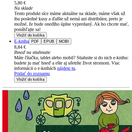
5,80 €
Na sklade
Tento produkt síce máme aktuálne na sklade, máme však už
iba posledné kusy a ďalšie už nemá ani distribútor, preto je
možné, že bude onedlho úplne vypredaný. Ak ho chcete mať,
ponáhľajte sa!
Vložiť do košíka
E-kniha
PDF
EPUB
MOBI
8,84 €
Ihneď na stiahnutie
Máte čítačku, tablet alebo mobil? Stiahnite si do nich e-knihu:
budete ju mať hneď a ešte aj ušetríte život stromom. Viac
informácii o e-knihách
nájdete tu
.
Pridať do zoznamu
Vložiť do košíka