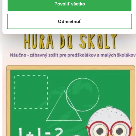
Povoliť všetko
Zrušiť filtre
Pre prvákov
dostupné
Odmietnuť