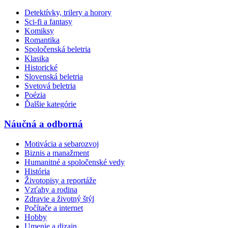
Detektívky, trilery a horory
Sci-fi a fantasy
Komiksy
Romantika
Spoločenská beletria
Klasika
Historické
Slovenská beletria
Svetová beletria
Poézia
Ďalšie kategórie
Náučná a odborná
Motivácia a sebarozvoj
Biznis a manažment
Humanitné a spoločenské vedy
História
Životopisy a reportáže
Vzťahy a rodina
Zdravie a životný štýl
Počítače a internet
Hobby
Umenie a dizajn