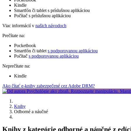
Kindle
Smartfón či tablet s príslušnou aplikáciou
Počítač s príslušnou aplikáciou
Viac informácií v
našich návodoch
Prečítate na:
Pocketbook
Smartfón či tablet
s podporovanou aplikáciou
Počítač
s podporovanou aplikáciou
Neprečítate na:
Kindle
Ako čítať e-knihy zabezpečené cez Adobe DRM?
Knihy
Odborné a náučné
Knihy z kategórie odborné a náučné z edíc