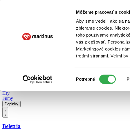
Doručenie
Kníhkupectvá
Knihovrátok
Poukážky
Knižný blog
Kontakt
Môžeme pracovať s cooki
Aby sme vedeli, ako sa na 
zbierame cookies. Niektor
E-knihy
Audioknihy
Hry
Filmy
Knihy
Doplnky
toho používame analytické
vás zlepšovať. Personaliz
Vyhľadávanie
Marketingové cookies nám 
tretími stranami. Veľmi b
Prihlásiť
Vyhľadávanie
Výber
Knihy
Potrebné
P
súhlasu
E-knihy
Audioknihy
Hry
Filmy
Doplnky
Beletria