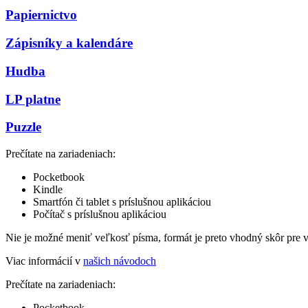
Papiernictvo
Zápisníky a kalendáre
Hudba
LP platne
Puzzle
Prečítate na zariadeniach:
Pocketbook
Kindle
Smartfón či tablet s príslušnou aplikáciou
Počítač s príslušnou aplikáciou
Nie je možné meniť veľkosť písma, formát je preto vhodný skôr pre 
Viac informácií v
našich návodoch
Prečítate na zariadeniach:
Pocketbook