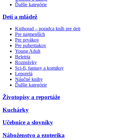
Ďalšie kategórie
Deti a mládež
Knihorad – poradca kníh pre deti
Pre najmenších
Pre prvákov
Pre pubertiakov
Young Adult
Beletria
Rozprávky
Sci-fi, fantasy a komiksy
Leporelá
Náučné knihy
Ďalšie kategórie
Životopisy a reportáže
Kuchárky
Učebnice a slovníky
Náboženstvo a ezoterika