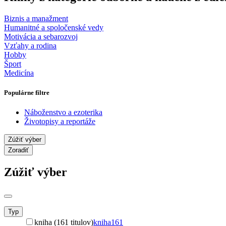
Biznis a manažment
Humanitné a spoločenské vedy
Motivácia a sebarozvoj
Vzťahy a rodina
Hobby
Šport
Medicína
Populárne filtre
Náboženstvo a ezoterika
Životopisy a reportáže
Zúžiť výber
Zoradiť
Zúžiť výber
Typ
kniha (161 titulov)
kniha
161