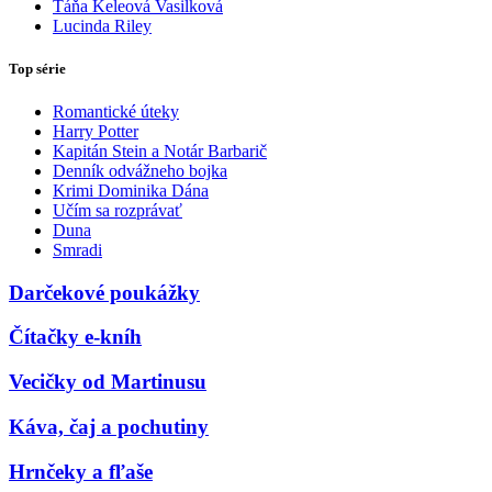
Táňa Keleová Vasilková
Lucinda Riley
Top série
Romantické úteky
Harry Potter
Kapitán Stein a Notár Barbarič
Denník odvážneho bojka
Krimi Dominika Dána
Učím sa rozprávať
Duna
Smradi
Darčekové poukážky
Čítačky e-kníh
Vecičky od Martinusu
Káva, čaj a pochutiny
Hrnčeky a fľaše