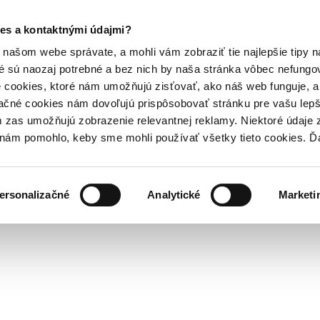
es a kontaktnými údajmi?
našom webe správate, a mohli vám zobraziť tie najlepšie tipy n
é sú naozaj potrebné a bez nich by naša stránka vôbec nefung
 cookies, ktoré nám umožňujú zisťovať, ako náš web funguje, a 
ačné cookies nám dovoľujú prispôsobovať stránku pre vašu lepši
zas umožňujú zobrazenie relevantnej reklamy. Niektoré údaje z
y nám pomohlo, keby sme mohli používať všetky tieto cookies. 
ersonalizačné
Analytické
Marketi