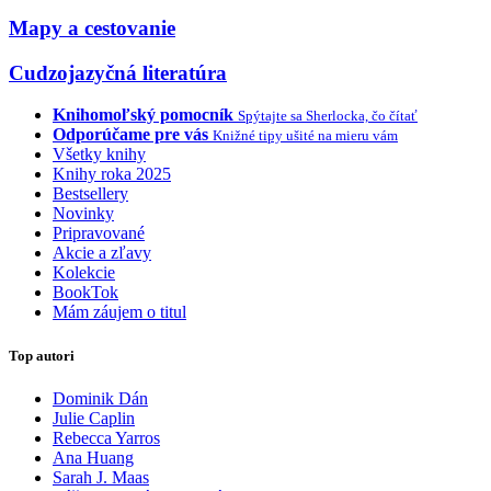
Mapy a cestovanie
Cudzojazyčná literatúra
Knihomoľský pomocník
Spýtajte sa Sherlocka, čo čítať
Odporúčame pre vás
Knižné tipy ušité na mieru vám
Všetky knihy
Knihy roka 2025
Bestsellery
Novinky
Pripravované
Akcie a zľavy
Kolekcie
BookTok
Mám záujem o titul
Top autori
Dominik Dán
Julie Caplin
Rebecca Yarros
Ana Huang
Sarah J. Maas