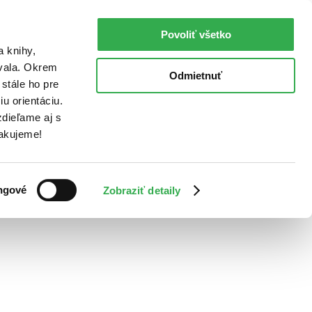
Povoliť všetko
a knihy,
ovala. Okrem
Odmietnuť
stále ho pre
u orientáciu.
dieľame aj s
Ďakujeme!
ngové
Zobraziť detaily