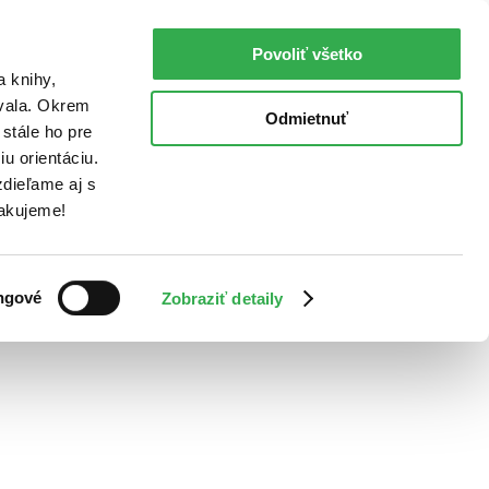
Povoliť všetko
a knihy,
ovala. Okrem
Odmietnuť
stále ho pre
u orientáciu.
dieľame aj s
Ďakujeme!
ngové
Zobraziť detaily