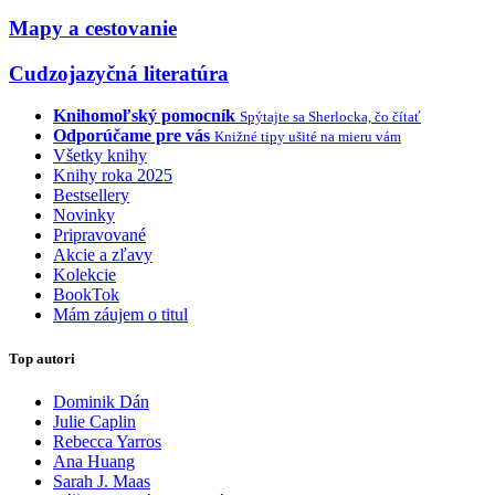
Mapy a cestovanie
Cudzojazyčná literatúra
Knihomoľský pomocník
Spýtajte sa Sherlocka, čo čítať
Odporúčame pre vás
Knižné tipy ušité na mieru vám
Všetky knihy
Knihy roka 2025
Bestsellery
Novinky
Pripravované
Akcie a zľavy
Kolekcie
BookTok
Mám záujem o titul
Top autori
Dominik Dán
Julie Caplin
Rebecca Yarros
Ana Huang
Sarah J. Maas