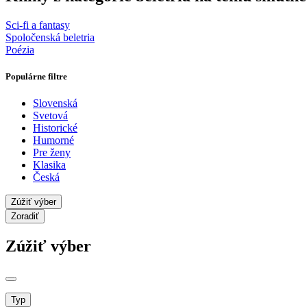
Sci-fi a fantasy
Spoločenská beletria
Poézia
Populárne filtre
Slovenská
Svetová
Historické
Humorné
Pre ženy
Klasika
Česká
Zúžiť výber
Zoradiť
Zúžiť výber
Typ