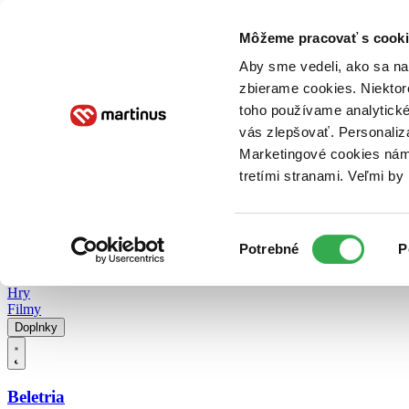
Doručenie
Kníhkupectvá
Knihovrátok
Poukážky
Knižný blog
Kontakt
Môžeme pracovať s cooki
Aby sme vedeli, ako sa na 
zbierame cookies. Niektor
E-knihy
Audioknihy
Hry
Filmy
Knihy
Doplnky
toho používame analytické
vás zlepšovať. Personaliz
Vyhľadávanie
Marketingové cookies nám 
tretími stranami. Veľmi b
Prihlásiť
Vyhľadávanie
Výber
Knihy
Potrebné
P
súhlasu
E-knihy
Audioknihy
Hry
Filmy
Doplnky
Beletria