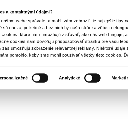
es a kontaktnými údajmi?
našom webe správate, a mohli vám zobraziť tie najlepšie tipy n
é sú naozaj potrebné a bez nich by naša stránka vôbec nefung
 cookies, ktoré nám umožňujú zisťovať, ako náš web funguje, a 
ačné cookies nám dovoľujú prispôsobovať stránku pre vašu lepši
zas umožňujú zobrazenie relevantnej reklamy. Niektoré údaje z
y nám pomohlo, keby sme mohli používať všetky tieto cookies. 
ersonalizačné
Analytické
Marketi