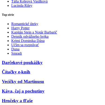
Táňa Keleová Vasilková
Lucinda Riley
Top série
Romantické úteky
Harry Potter
Kapitán Stein a Notár Barbarič
Denník odvážneho bojka
Krimi Dominika Dána
Učím sa rozprávať
Duna
Smradi
Darčekové poukážky
Čítačky e-kníh
Vecičky od Martinusu
Káva, čaj a pochutiny
Hrnčeky a fľaše