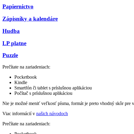
Papiernictvo
Zápisníky a kalendáre
Hudba
LP platne
Puzzle
Prečítate na zariadeniach:
Pocketbook
Kindle
Smartfón či tablet s príslušnou aplikáciou
Počítač s príslušnou aplikáciou
Nie je možné meniť veľkosť písma, formát je preto vhodný skôr pre 
Viac informácií v
našich návodoch
Prečítate na zariadeniach:
Pocketbook