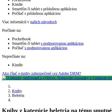
Kindle
Smartfón či tablet s príslušnou aplikáciou
Počítač s príslušnou aplikáciou
Viac informácií v
našich návodoch
Prečítate na:
Pocketbook
Smartfón či tablet
s podporovanou aplikáciou
Počítač
s podporovanou aplikáciou
Neprečítate na:
Kindle
Ako čítať e-knihy zabezpečené cez Adobe DRM?
Knihy
Beletria
Knihy z kategórie beletria na tému smutné