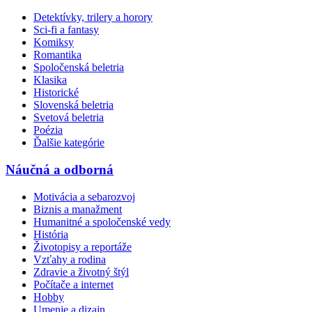
Detektívky, trilery a horory
Sci-fi a fantasy
Komiksy
Romantika
Spoločenská beletria
Klasika
Historické
Slovenská beletria
Svetová beletria
Poézia
Ďalšie kategórie
Náučná a odborná
Motivácia a sebarozvoj
Biznis a manažment
Humanitné a spoločenské vedy
História
Životopisy a reportáže
Vzťahy a rodina
Zdravie a životný štýl
Počítače a internet
Hobby
Umenie a dizajn