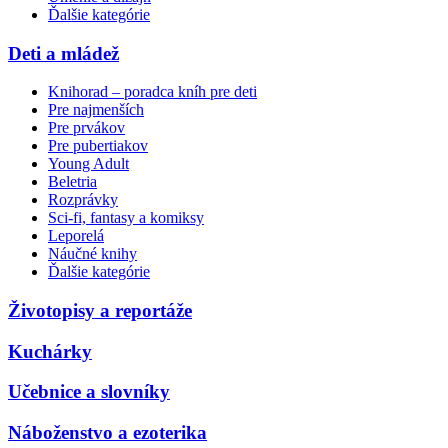
Ďalšie kategórie
Deti a mládež
Knihorad – poradca kníh pre deti
Pre najmenších
Pre prvákov
Pre pubertiakov
Young Adult
Beletria
Rozprávky
Sci-fi, fantasy a komiksy
Leporelá
Náučné knihy
Ďalšie kategórie
Životopisy a reportáže
Kuchárky
Učebnice a slovníky
Náboženstvo a ezoterika