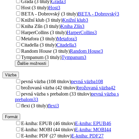
Grada (3 tituly)
Grada
3
Host (3 tituly)
Host
3
BETA - Dobrovský (3 tituly)
BETA - Dobrovský
3
Knižní klub (3 tituly)
Knižní klub
3
Kniha Zlín (3 tituly)
Kniha Zlín
3
HarperCollins (3 tituly)
HarperCollins
3
Metafora (3 tituly)
Metafora
3
Citadella (3 tituly)
Citadella
3
Random House (3 tituly)
Random House
3
Tympanum (3 tituly)
Tympanum
3
Ďalšie možnosti
Väzba
pevná väzba (108 titulov)
pevná väzba
108
brožovaná väzba (42 titulov)
brožovaná väzba
42
pevná väzba s prebalom (33 titulov)
pevná väzba s
prebalom
33
flexi (3 tituly)
flexi
3
Formát
E-kniha: EPUB (46 titulov)
E-kniha: EPUB
46
E-kniha: MOBI (44 titulov)
E-kniha: MOBI
44
E-kniha: PDF (27 titulov)
E-kniha: PDF
27