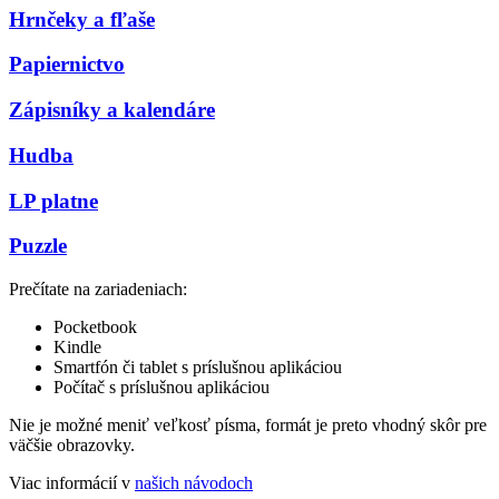
Hrnčeky a fľaše
Papiernictvo
Zápisníky a kalendáre
Hudba
LP platne
Puzzle
Prečítate na zariadeniach:
Pocketbook
Kindle
Smartfón či tablet s príslušnou aplikáciou
Počítač s príslušnou aplikáciou
Nie je možné meniť veľkosť písma, formát je preto vhodný skôr pre
väčšie obrazovky.
Viac informácií v
našich návodoch