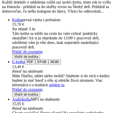
Každý detektív z oddelenia vrážd raz urobí chybu, tento rok to vyšlo
na Hanzela - prihlásil sa do služby rovno na Štedrý deň. Prihlásil sa
dobrovoľne, čo nešlo kolegom do hlavy. Všetci ho odhovárali...
Kniha
pevná väzba s prebalom
15,70 €
Na sklade 5 ks
Táto kniha sa môže na cestu ku vám vybrať prakticky
okamžite! Ak si ju objednáte do 13:00 v pracovný deň,
odošleme vám ju ešte dnes, inak najneskôr nasledujúci
pracovný deň.
Pridať do zoznamu
Vložiť do košíka
E-kniha
PDF
EPUB
MOBI
13,49 €
Ihneď na stiahnutie
Máte čítačku, tablet alebo mobil? Stiahnite si do nich e-knihu:
budete ju mať hneď a ešte aj ušetríte život stromom. Viac
informácii o e-knihách
nájdete tu
.
Pridať do zoznamu
Vložiť do košíka
Audiokniha
MP3 na stiahnutie
15,95 €
Ihneď na stiahnutie
Chcete vyskúšať čítanie ušami? Na vypočutie audioknihy