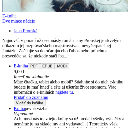
E-kniha
Dve mince nádeje
Jana Pronská
Najnovší, v poradí už osemnásty román Jany Pronskej je skvelým
dôkazom jej rozprávačského majstrovstva a nevyčerpateľnej
fantázie. Začítajte sa do očarujúceho ľúbostného príbehu a
presvedčte sa, že niekedy stačí iba...
E-kniha
PDF
EPUB
MOBI
9,00 €
Ihneď na stiahnutie
Máte čítačku, tablet alebo mobil? Stiahnite si do nich e-knihu:
budete ju mať hneď a ešte aj ušetríte život stromom. Viac
informácii o e-knihách
nájdete tu
.
Pridať do zoznamu
Vložiť do košíka
Kniha
pevná väzba
Vypredané
Ach, mrzí nás to, z tejto knihy sa už predali všetky výtlačky a
nemáme ju na sklade my ani vydavateľ :( Teoreticky však