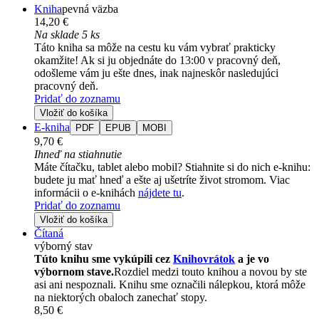
Kniha
pevná väzba
14,20 €
Na sklade 5 ks
Táto kniha sa môže na cestu ku vám vybrať prakticky
okamžite! Ak si ju objednáte do 13:00 v pracovný deň,
odošleme vám ju ešte dnes, inak najneskôr nasledujúci
pracovný deň.
Pridať do zoznamu
Vložiť do košíka
E-kniha
PDF
EPUB
MOBI
9,70 €
Ihneď na stiahnutie
Máte čítačku, tablet alebo mobil? Stiahnite si do nich e-knihu:
budete ju mať hneď a ešte aj ušetríte život stromom. Viac
informácii o e-knihách
nájdete tu
.
Pridať do zoznamu
Vložiť do košíka
Čítaná
výborný stav
Túto knihu sme vykúpili cez
Knihovrátok
a je vo
výbornom stave.
Rozdiel medzi touto knihou a novou by ste
asi ani nespoznali. Knihu sme označili nálepkou, ktorá môže
na niektorých obaloch zanechať stopy.
8,50 €