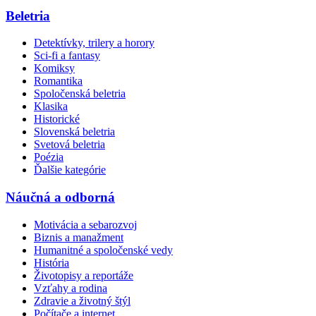
Beletria
Detektívky, trilery a horory
Sci-fi a fantasy
Komiksy
Romantika
Spoločenská beletria
Klasika
Historické
Slovenská beletria
Svetová beletria
Poézia
Ďalšie kategórie
Náučná a odborná
Motivácia a sebarozvoj
Biznis a manažment
Humanitné a spoločenské vedy
História
Životopisy a reportáže
Vzťahy a rodina
Zdravie a životný štýl
Počítače a internet