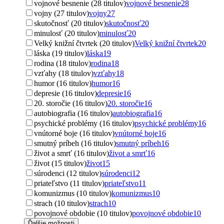
vojnové besnenie (28 titulov)
vojnové besnenie
28
vojny (27 titulov)
vojny
27
skutočnosť (20 titulov)
skutočnosť
20
minulosť (20 titulov)
minulosť
20
Velký knižní čtvrtek (20 titulov)
Velký knižní čtvrtek
20
láska (19 titulov)
láska
19
rodina (18 titulov)
rodina
18
vzťahy (18 titulov)
vzťahy
18
humor (16 titulov)
humor
16
depresie (16 titulov)
depresie
16
20. storočie (16 titulov)
20. storočie
16
autobiografia (16 titulov)
autobiografia
16
psychické problémy (16 titulov)
psychické problémy
16
vnútorné boje (16 titulov)
vnútorné boje
16
smutný príbeh (16 titulov)
smutný príbeh
16
život a smrť (16 titulov)
život a smrť
16
život (15 titulov)
život
15
súrodenci (12 titulov)
súrodenci
12
priateľstvo (11 titulov)
priateľstvo
11
komunizmus (10 titulov)
komunizmus
10
strach (10 titulov)
strach
10
povojnové obdobie (10 titulov)
povojnové obdobie
10
Ďalšie možnosti