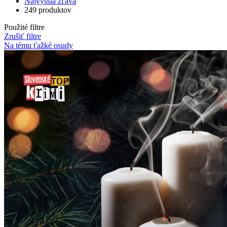
Najvyššia zľava
249 produktov
Použité filtre
Zrušiť filtre
Na tému ťažké osudy