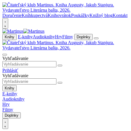
Doručenie
Kníhkupectvá
Knihovrátok
Poukážky
Knižný blog
Kontakt
E-knihy
Audioknihy
Hry
Filmy
Knihy
Doplnky
Vyhľadávanie
Prihlásiť
Vyhľadávanie
Knihy
E-knihy
Audioknihy
Hry
Filmy
Doplnky