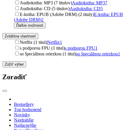
Audiokniha: MP3 (7 titulov)
Audiokniha: MP3
7
Audiokniha: CD (5 titulov)
Audiokniha: CD
5
E-kniha: EPUB (Adobe DRM) (2 tituly)
E-kniha: EPUB
(Adobe DRM)
2
Ďalšie možnosti
Zvláštna vlastnosť
Netflix (1 titul)
Netflix
1
s podporou FPU (1 titul)
s podporou FPU
1
so špeciálnou oriezkou (1 titul)
so špeciálnou oriezkou
1
Zúžiť výber
Zoradiť
Bestsellery
Top hodnotené
Novinky
Najdrahšie
Najlacnejšie