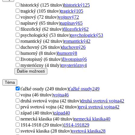
historický (125 titulov)
historický
125
tragický (105 titulov)
tragický
105
vojnový (72 titulov)
vojnový
72
napínavý (65 titulov)
napínavý
65
filozofický (62 titulov)
filozofický
62
psychologický (53 titulov)
psychologický
53
romantický (42 titulov)
romantický
42
duchovný (26 titulov)
duchovný
26
humorný (8 titulov)
humorný
8
životopisný (6 titulov)
životopisný
6
mysteriózny (4 tituly)
mysteriózny
4
Ďalšie možnosti
Téma
ťažké osudy (249 titulov)
ťažké osudy
249
vojna (46 titulov)
vojna
46
druhá svetová vojna (42 titulov)
druhá svetová vojna
42
prvá svetová vojna (42 titulov)
prvá svetová vojna
42
západ (40 titulov)
západ
40
nemecká klasika (40 titulov)
nemecká klasika
40
1914-1918 (29 titulov)
1914-1918
29
svetová klasika (28 titulov)
svetová klasika
28