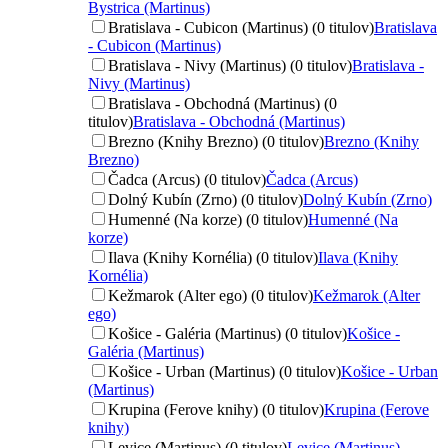
Bystrica (Martinus)
Bratislava - Cubicon (Martinus) (0 titulov)
Bratislava
- Cubicon (Martinus)
Bratislava - Nivy (Martinus) (0 titulov)
Bratislava -
Nivy (Martinus)
Bratislava - Obchodná (Martinus) (0
titulov)
Bratislava - Obchodná (Martinus)
Brezno (Knihy Brezno) (0 titulov)
Brezno (Knihy
Brezno)
Čadca (Arcus) (0 titulov)
Čadca (Arcus)
Dolný Kubín (Zrno) (0 titulov)
Dolný Kubín (Zrno)
Humenné (Na korze) (0 titulov)
Humenné (Na
korze)
Ilava (Knihy Kornélia) (0 titulov)
Ilava (Knihy
Kornélia)
Kežmarok (Alter ego) (0 titulov)
Kežmarok (Alter
ego)
Košice - Galéria (Martinus) (0 titulov)
Košice -
Galéria (Martinus)
Košice - Urban (Martinus) (0 titulov)
Košice - Urban
(Martinus)
Krupina (Ferove knihy) (0 titulov)
Krupina (Ferove
knihy)
Levice (Martinus) (0 titulov)
Levice (Martinus)