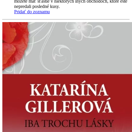
môžete mať šťastie v niektorých iných obchodoch, ktoré ešte
nepredali posledné kusy.
Pridať do zoznamu