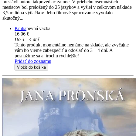
preslávil autora takpovediac za noc. V priebehu osemnástich
mesiacov bol preložený do 25 jazykov a vyšiel v celkovom náklade
3,5 milióna výtlačkov. Jeho filmové spracovanie vyvolalo
skutočný...
Kniha
pevná väzba
16,06 €
Do 3 – 4 dní
Tento produkt momentálne nemáme na sklade, ale zvyčajne
vám ho vieme zabezpečiť a odoslať do 3 – 4 dní. A
posnažíme sa aj trochu rýchlejšie!
Pridať do zoznamu
Vložiť do košíka