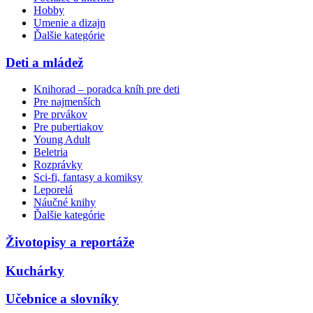
Hobby
Umenie a dizajn
Ďalšie kategórie
Deti a mládež
Knihorad – poradca kníh pre deti
Pre najmenších
Pre prvákov
Pre pubertiakov
Young Adult
Beletria
Rozprávky
Sci-fi, fantasy a komiksy
Leporelá
Náučné knihy
Ďalšie kategórie
Životopisy a reportáže
Kuchárky
Učebnice a slovníky