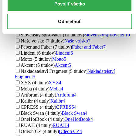
Povoliť všetko
Vydavateľstvo
Ikar CZ (20 titulov)
Ikar CZ
20
Ikar (16 titulov)
Ikar
16
Odmietnuť
Argo (16 titulov)
Argo
16
Slovart (15 titulov)
Slovart
15
Slovenský spisovateľ (10 titulov)
Slovenský spisovateľ
10
Naše vojsko (7 titulov)
Naše vojsko
7
Faber and Faber (7 titulov)
Faber and Faber
7
Lindeni (6 titulov)
Lindeni
6
Motto (5 titulov)
Motto
5
Akcent (5 titulov)
Akcent
5
Nakladatelství Fragment (5 titulov)
Nakladatelství
Fragment
5
XYZ (4 tituly)
XYZ
4
Moba (4 tituly)
Moba
4
Artforum (4 tituly)
Artforum
4
Kalibr (4 tituly)
Kalibr
4
CPRESS (4 tituly)
CPRESS
4
Black Swan (4 tituly)
Black Swan
4
OneHotBook (4 tituly)
OneHotBook
4
RUAH (4 tituly)
RUAH
4
Odeon CZ (4 tituly)
Odeon CZ
4