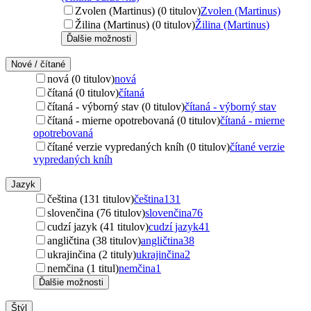
Zvolen (Martinus) (0 titulov)
Zvolen (Martinus)
Žilina (Martinus) (0 titulov)
Žilina (Martinus)
Ďalšie možnosti
Nové / čítané
nová (0 titulov)
nová
čítaná (0 titulov)
čítaná
čítaná - výborný stav (0 titulov)
čítaná - výborný stav
čítaná - mierne opotrebovaná (0 titulov)
čítaná - mierne
opotrebovaná
čítané verzie vypredaných kníh (0 titulov)
čítané verzie
vypredaných kníh
Jazyk
čeština (131 titulov)
čeština
131
slovenčina (76 titulov)
slovenčina
76
cudzí jazyk (41 titulov)
cudzí jazyk
41
angličtina (38 titulov)
angličtina
38
ukrajinčina (2 tituly)
ukrajinčina
2
nemčina (1 titul)
nemčina
1
Ďalšie možnosti
Štýl