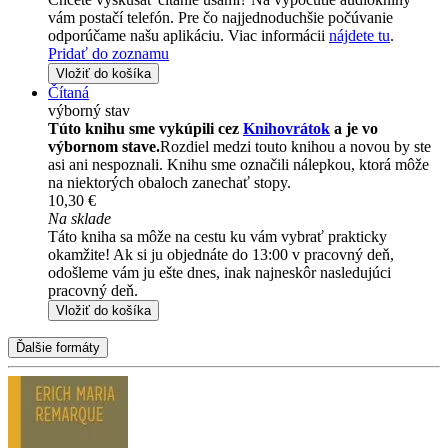
vám postačí telefón. Pre čo najjednoduchšie počúvanie
odporúčame našu aplikáciu. Viac informácii
nájdete tu
.
Pridať do zoznamu
Vložiť do košíka
Čítaná
výborný stav
Túto knihu sme vykúpili cez
Knihovrátok
a je vo
výbornom stave.
Rozdiel medzi touto knihou a novou by ste
asi ani nespoznali. Knihu sme označili nálepkou, ktorá môže
na niektorých obaloch zanechať stopy.
10,30 €
Na sklade
Táto kniha sa môže na cestu ku vám vybrať prakticky
okamžite! Ak si ju objednáte do 13:00 v pracovný deň,
odošleme vám ju ešte dnes, inak najneskôr nasledujúci
pracovný deň.
Vložiť do košíka
Ďalšie formáty