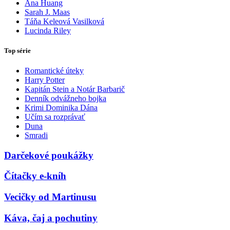
Ana Huang
Sarah J. Maas
Táňa Keleová Vasilková
Lucinda Riley
Top série
Romantické úteky
Harry Potter
Kapitán Stein a Notár Barbarič
Denník odvážneho bojka
Krimi Dominika Dána
Učím sa rozprávať
Duna
Smradi
Darčekové poukážky
Čítačky e-kníh
Vecičky od Martinusu
Káva, čaj a pochutiny