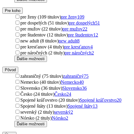
Pre koho
pre ženy (109 titulov)
pre ženy
109
pre dospelých (51 titulov)
pre dospelých
51
pre mužov (22 titulov)
pre mužov
22
pre študentov (12 titulov)
pre študentov
12
new adult (8 titulov)
new adult
8
pre kresťanov (4 tituly)
pre kresťanov
4
pre náročných (2 tituly)
pre náročných
2
Ďalšie možnosti
Pôvod
zahraničný (75 titulov)
zahraničný
75
Nemecko (40 titulov)
Nemecko
40
Slovensko (36 titulov)
Slovensko
36
Česko (24 titulov)
Česko
24
Spojené kráľovstvo (20 titulov)
Spojené kráľovstvo
20
Spojené štáty (13 titulov)
Spojené štáty
13
severský (2 tituly)
severský
2
Nórsko (2 tituly)
Nórsko
2
Ďalšie možnosti