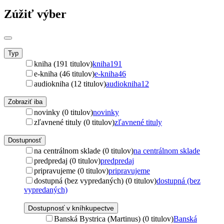
Zúžiť výber
Typ
kniha (191 titulov)
kniha
191
e-kniha (46 titulov)
e-kniha
46
audiokniha (12 titulov)
audiokniha
12
Zobraziť iba
novinky (0 titulov)
novinky
zľavnené tituly (0 titulov)
zľavnené tituly
Dostupnosť
na centrálnom sklade (0 titulov)
na centrálnom sklade
predpredaj (0 titulov)
predpredaj
pripravujeme (0 titulov)
pripravujeme
dostupná (bez vypredaných) (0 titulov)
dostupná (bez
vypredaných)
Dostupnosť v kníhkupectve
Banská Bystrica (Martinus) (0 titulov)
Banská