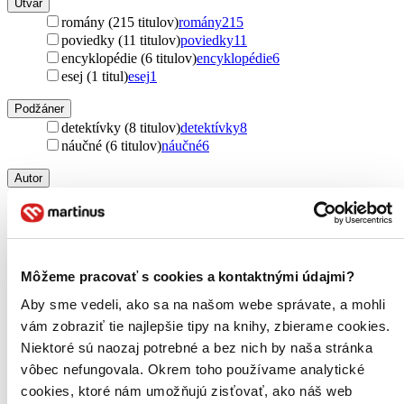
Útvar
romány (215 titulov)
romány
215
poviedky (11 titulov)
poviedky
11
encyklopédie (6 titulov)
encyklopédie
6
esej (1 titul)
esej
1
Podžáner
detektívky (8 titulov)
detektívky
8
náučné (6 titulov)
náučné
6
Autor
Erich Maria Remarque (39 titulov)
Erich Maria
Remarque
39
Sylvia Plath (17 titulov)
Sylvia Plath
17
Kate Atkinson (11 titulov)
Kate Atkinson
11
George Orwell (10 titulov)
George Orwell
10
Môžeme pracovať s cookies a kontaktnými údajmi?
Khaled Hosseini (9 titulov)
Khaled Hosseini
9
Dominik Dán (8 titulov)
Dominik Dán
8
Aby sme vedeli, ako sa na našom webe správate, a mohli
Sofi Oksanen (8 titulov)
Sofi Oksanen
8
vám zobraziť tie najlepšie tipy na knihy, zbierame cookies.
Mike Gayle (8 titulov)
Mike Gayle
8
Niektoré sú naozaj potrebné a bez nich by naša stránka
Gemma Livierová (8 titulov)
Gemma Livierová
8
vôbec nefungovala. Okrem toho používame analytické
Rebecca Yarros (8 titulov)
Rebecca Yarros
8
cookies, ktoré nám umožňujú zisťovať, ako náš web
Marek Epstein (7 titulov)
Marek Epstein
7