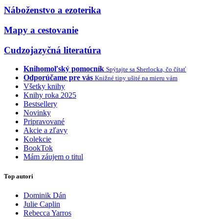
Náboženstvo a ezoterika
Mapy a cestovanie
Cudzojazyčná literatúra
Knihomoľský pomocník
Spýtajte sa Sherlocka, čo čítať
Odporúčame pre vás
Knižné tipy ušité na mieru vám
Všetky knihy
Knihy roka 2025
Bestsellery
Novinky
Pripravované
Akcie a zľavy
Kolekcie
BookTok
Mám záujem o titul
Top autori
Dominik Dán
Julie Caplin
Rebecca Yarros