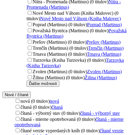
Nitra - Promenada (Martinus) (0 titulov)
Nitra -
Promenada (Martinus)
Nové Mesto nad Váhom (Kniha Malovec) (0
titulov)
Nové Mesto nad Váhom (Kniha Malovec)
Poprad (Martinus) (0 titulov)
Poprad (Martinus)
Považská Bystrica (Martinus) (0 titulov)
Považská
Bystrica (Martinus)
Prešov (Martinus) (0 titulov)
Prešov (Martinus)
Trenčín (Martinus) (0 titulov)
Trenčín (Martinus)
Trnava (Martinus) (0 titulov)
Trnava (Martinus)
Turzovka (Kniha Turzovka) (0 titulov)
Turzovka
(Kniha Turzovka)
Zvolen (Martinus) (0 titulov)
Zvolen (Martinus)
Žilina (Martinus) (0 titulov)
Žilina (Martinus)
Ďalšie možnosti
Nové / čítané
nová (0 titulov)
nová
čítaná (0 titulov)
čítaná
čítaná - výborný stav (0 titulov)
čítaná - výborný stav
čítaná - mierne opotrebovaná (0 titulov)
čítaná - mierne
opotrebovaná
čítané verzie vypredaných kníh (0 titulov)
čítané verzie