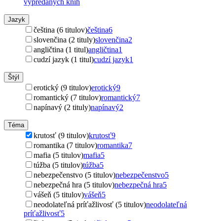
vypredaných kníh
Jazyk
čeština (6 titulov)
čeština
6
slovenčina (2 tituly)
slovenčina
2
angličtina (1 titul)
angličtina
1
cudzí jazyk (1 titul)
cudzí jazyk
1
Štýl
erotický (9 titulov)
erotický
9
romantický (7 titulov)
romantický
7
napínavý (2 tituly)
napínavý
2
Téma
krutosť (9 titulov)
krutosť
9
romantika (7 titulov)
romantika
7
mafia (5 titulov)
mafia
5
túžba (5 titulov)
túžba
5
nebezpečenstvo (5 titulov)
nebezpečenstvo
5
nebezpečná hra (5 titulov)
nebezpečná hra
5
vášeň (5 titulov)
vášeň
5
neodolateľná príťažlivosť (5 titulov)
neodolateľná
príťažlivosť
5