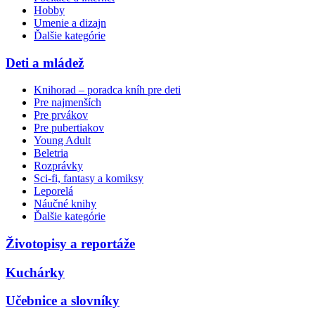
Hobby
Umenie a dizajn
Ďalšie kategórie
Deti a mládež
Knihorad – poradca kníh pre deti
Pre najmenších
Pre prvákov
Pre pubertiakov
Young Adult
Beletria
Rozprávky
Sci-fi, fantasy a komiksy
Leporelá
Náučné knihy
Ďalšie kategórie
Životopisy a reportáže
Kuchárky
Učebnice a slovníky