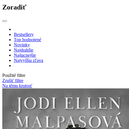
Zoradiť
Bestsellery
Top hodnotené
Novinky
Najdrahšie
Najlacnejšie
Najvyššia zľava
Použité filtre
Zrušiť filtre
Na tému krutosť