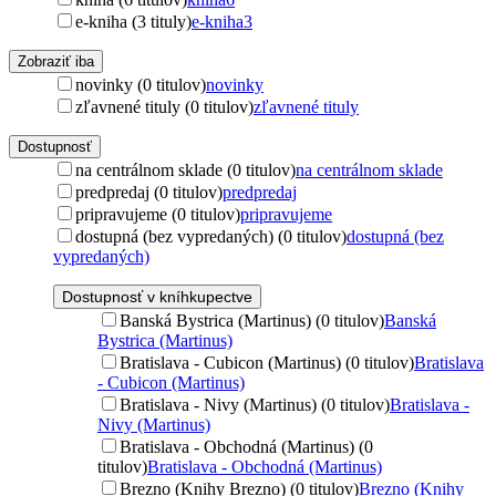
e-kniha (3 tituly)
e-kniha
3
Zobraziť iba
novinky (0 titulov)
novinky
zľavnené tituly (0 titulov)
zľavnené tituly
Dostupnosť
na centrálnom sklade (0 titulov)
na centrálnom sklade
predpredaj (0 titulov)
predpredaj
pripravujeme (0 titulov)
pripravujeme
dostupná (bez vypredaných) (0 titulov)
dostupná (bez
vypredaných)
Dostupnosť v kníhkupectve
Banská Bystrica (Martinus) (0 titulov)
Banská
Bystrica (Martinus)
Bratislava - Cubicon (Martinus) (0 titulov)
Bratislava
- Cubicon (Martinus)
Bratislava - Nivy (Martinus) (0 titulov)
Bratislava -
Nivy (Martinus)
Bratislava - Obchodná (Martinus) (0
titulov)
Bratislava - Obchodná (Martinus)
Brezno (Knihy Brezno) (0 titulov)
Brezno (Knihy