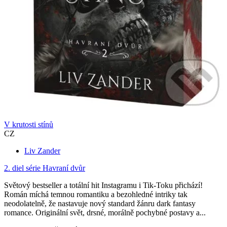
V krutosti stínů
CZ
Liv Zander
2. diel série
Havraní dvůr
Světový bestseller a totální hit Instagramu i Tik-Toku přichází!
Román míchá temnou romantiku a bezohledné intriky tak
neodolatelně, že nastavuje nový standard žánru dark fantasy
romance. Originální svět, drsné, morálně pochybné postavy a...