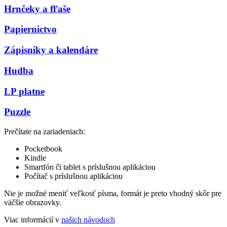
Hrnčeky a fľaše
Papiernictvo
Zápisníky a kalendáre
Hudba
LP platne
Puzzle
Prečítate na zariadeniach:
Pocketbook
Kindle
Smartfón či tablet s príslušnou aplikáciou
Počítač s príslušnou aplikáciou
Nie je možné meniť veľkosť písma, formát je preto vhodný skôr pre
väčšie obrazovky.
Viac informácií v
našich návodoch