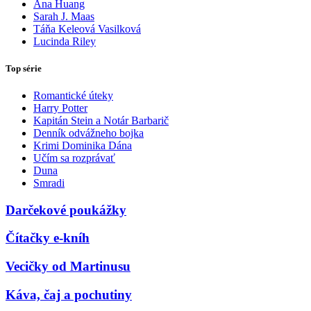
Ana Huang
Sarah J. Maas
Táňa Keleová Vasilková
Lucinda Riley
Top série
Romantické úteky
Harry Potter
Kapitán Stein a Notár Barbarič
Denník odvážneho bojka
Krimi Dominika Dána
Učím sa rozprávať
Duna
Smradi
Darčekové poukážky
Čítačky e-kníh
Vecičky od Martinusu
Káva, čaj a pochutiny