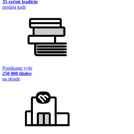
35-ročnú tradíciu
predaja kníh
Ponúkame vyše
250 000 titulov
na sklade