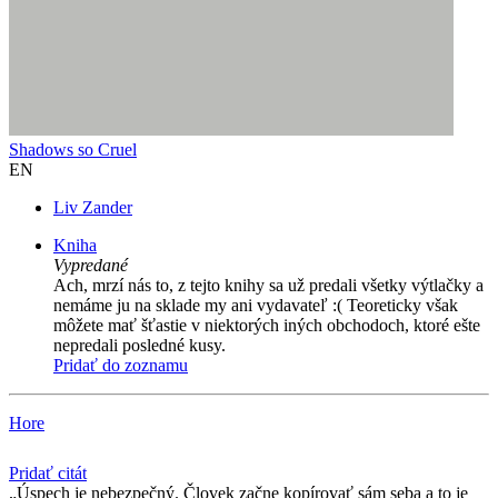
Shadows so Cruel
EN
Liv Zander
Kniha
Vypredané
Ach, mrzí nás to, z tejto knihy sa už predali všetky výtlačky a
nemáme ju na sklade my ani vydavateľ :( Teoreticky však
môžete mať šťastie v niektorých iných obchodoch, ktoré ešte
nepredali posledné kusy.
Pridať do zoznamu
Hore
Pridať citát
Úspech je nebezpečný. Človek začne kopírovať sám seba a to je