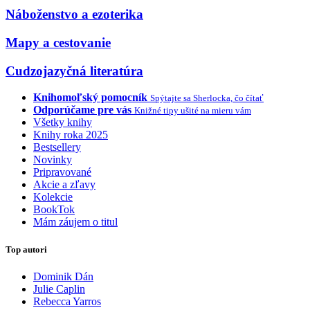
Náboženstvo a ezoterika
Mapy a cestovanie
Cudzojazyčná literatúra
Knihomoľský pomocník
Spýtajte sa Sherlocka, čo čítať
Odporúčame pre vás
Knižné tipy ušité na mieru vám
Všetky knihy
Knihy roka 2025
Bestsellery
Novinky
Pripravované
Akcie a zľavy
Kolekcie
BookTok
Mám záujem o titul
Top autori
Dominik Dán
Julie Caplin
Rebecca Yarros