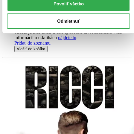
Povoliť všetko
Vložiť do košíka
E-kniha
PDF
EPUB
MOBI
13,90 €
Odmietnuť
Ihneď na stiahnutie
Máte čítačku, tablet alebo mobil? Stiahnite si do nich e-knihu:
budete ju mať hneď a ešte aj ušetríte život stromom. Viac
informácii o e-knihách
nájdete tu
.
Pridať do zoznamu
Vložiť do košíka