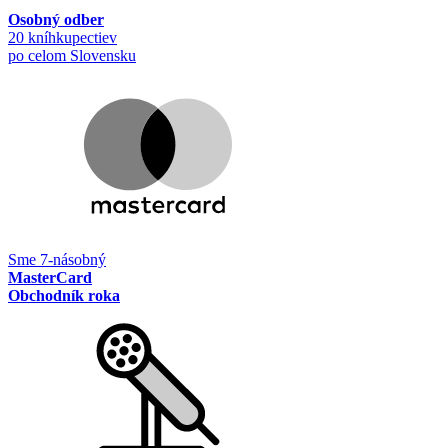
Osobný odber
20 kníhkupectiev
po celom Slovensku
Sme 7-násobný
MasterCard
Obchodník roka