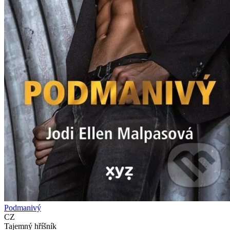
Podmanivý
CZ
Tajemný hříšník