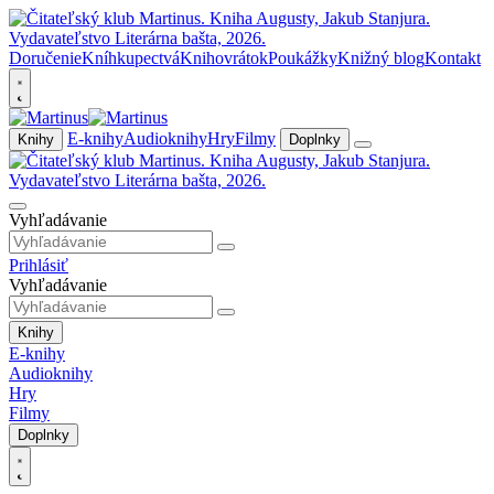
Doručenie
Kníhkupectvá
Knihovrátok
Poukážky
Knižný blog
Kontakt
E-knihy
Audioknihy
Hry
Filmy
Knihy
Doplnky
Vyhľadávanie
Prihlásiť
Vyhľadávanie
Knihy
E-knihy
Audioknihy
Hry
Filmy
Doplnky