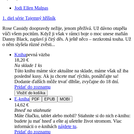
Jodi Ellen Malpas
1. diel série
Tajemný hříšník
Rose Cassidy doopravdy nežije, jenom přežívá. Už dávno otupěla
vůči všem pocitům. Když ji však v rámci boje o moc unese mafián
Danny Black, zaplaví ji čirý děs. A ještě něco – nezkrotná touha. Už
o něm slyšela různé zvěsti...
Kniha
pevná väzba
18,20 €
Na sklade 1 ks
Túto knihu máme síce aktuálne na sklade, máme však už iba
posledné kusy. Ak ju chcete mať rýchlo, ponáhľajte sa!
Dodanie ďalších môže trvať dlhšie, zvyčajne do 18 dní.
Pridať do zoznamu
Vložiť do košíka
E-kniha
PDF
EPUB
MOBI
14,62 €
Ihneď na stiahnutie
Máte čítačku, tablet alebo mobil? Stiahnite si do nich e-knihu:
budete ju mať hneď a ešte aj ušetríte život stromom. Viac
informácii o e-knihách
nájdete tu
.
Pridať do zoznamu