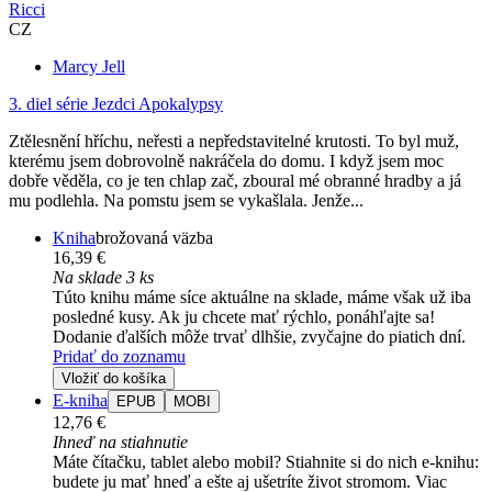
Ricci
CZ
Marcy Jell
3. diel série
Jezdci Apokalypsy
Ztělesnění hříchu, neřesti a nepředstavitelné krutosti. To byl muž,
kterému jsem dobrovolně nakráčela do domu. I když jsem moc
dobře věděla, co je ten chlap zač, zboural mé obranné hradby a já
mu podlehla. Na pomstu jsem se vykašlala. Jenže...
Kniha
brožovaná väzba
16,39 €
Na sklade 3 ks
Túto knihu máme síce aktuálne na sklade, máme však už iba
posledné kusy. Ak ju chcete mať rýchlo, ponáhľajte sa!
Dodanie ďalších môže trvať dlhšie, zvyčajne do piatich dní.
Pridať do zoznamu
Vložiť do košíka
E-kniha
EPUB
MOBI
12,76 €
Ihneď na stiahnutie
Máte čítačku, tablet alebo mobil? Stiahnite si do nich e-knihu:
budete ju mať hneď a ešte aj ušetríte život stromom. Viac