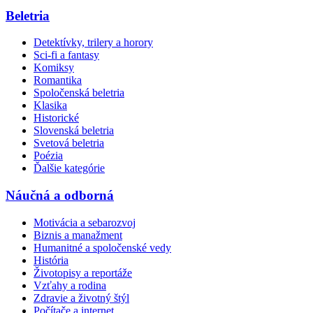
Beletria
Detektívky, trilery a horory
Sci-fi a fantasy
Komiksy
Romantika
Spoločenská beletria
Klasika
Historické
Slovenská beletria
Svetová beletria
Poézia
Ďalšie kategórie
Náučná a odborná
Motivácia a sebarozvoj
Biznis a manažment
Humanitné a spoločenské vedy
História
Životopisy a reportáže
Vzťahy a rodina
Zdravie a životný štýl
Počítače a internet