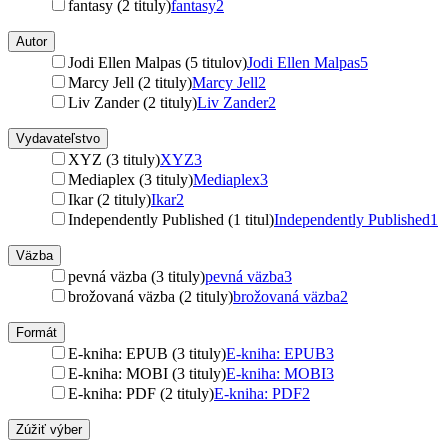
fantasy (2 tituly)
fantasy
2
Autor
Jodi Ellen Malpas (5 titulov)
Jodi Ellen Malpas
5
Marcy Jell (2 tituly)
Marcy Jell
2
Liv Zander (2 tituly)
Liv Zander
2
Vydavateľstvo
XYZ (3 tituly)
XYZ
3
Mediaplex (3 tituly)
Mediaplex
3
Ikar (2 tituly)
Ikar
2
Independently Published (1 titul)
Independently Published
1
Väzba
pevná väzba (3 tituly)
pevná väzba
3
brožovaná väzba (2 tituly)
brožovaná väzba
2
Formát
E-kniha: EPUB (3 tituly)
E-kniha: EPUB
3
E-kniha: MOBI (3 tituly)
E-kniha: MOBI
3
E-kniha: PDF (2 tituly)
E-kniha: PDF
2
Zúžiť výber