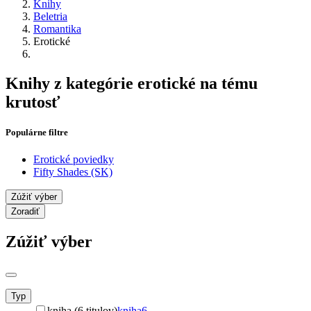
Knihy
Beletria
Romantika
Erotické
Knihy z kategórie erotické na tému
krutosť
Populárne filtre
Erotické poviedky
Fifty Shades (SK)
Zúžiť výber
Zoradiť
Zúžiť výber
Typ
kniha (6 titulov)
kniha
6