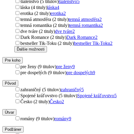
šialenstvo (5 titulov)
šialenstvo
5
láska (4 tituly)
láska
4
erotika (2 tituly)
erotika
2
temná atmosféra (2 tituly)
temná atmosféra
2
temná romantika (2 tituly)
temná romantika
2
dve tváre (2 tituly)
dve tváre
2
Dark Romance (2 tituly)
Dark Romance
2
bestseller Tik-Toku (2 tituly)
bestseller Tik-Toku
2
Ďalšie možnosti
Pre koho
pre ženy (9 titulov)
pre ženy
9
pre dospelých (9 titulov)
pre dospelých
9
Pôvod
zahraničný (5 titulov)
zahraničný
5
Spojené kráľovstvo (5 titulov)
Spojené kráľovstvo
5
Česko (2 tituly)
Česko
2
Útvar
romány (9 titulov)
romány
9
Podžáner