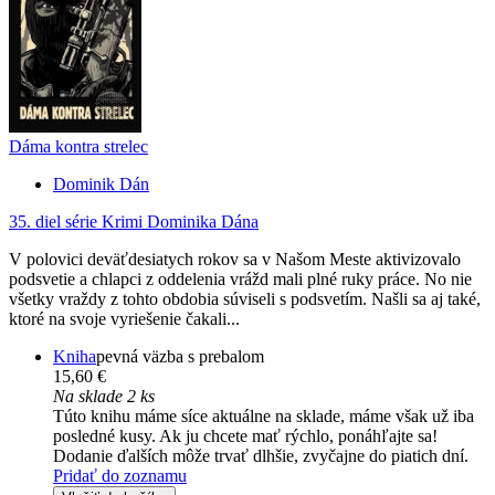
Dáma kontra strelec
Dominik Dán
35. diel série
Krimi Dominika Dána
V polovici deväťdesiatych rokov sa v Našom Meste aktivizovalo
podsvetie a chlapci z oddelenia vrážd mali plné ruky práce. No nie
všetky vraždy z tohto obdobia súviseli s podsvetím. Našli sa aj také,
ktoré na svoje vyriešenie čakali...
Kniha
pevná väzba s prebalom
15,60 €
Na sklade 2 ks
Túto knihu máme síce aktuálne na sklade, máme však už iba
posledné kusy. Ak ju chcete mať rýchlo, ponáhľajte sa!
Dodanie ďalších môže trvať dlhšie, zvyčajne do piatich dní.
Pridať do zoznamu