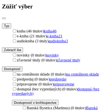
Zúžiť výber
Typ
kniha (46 titulov)
kniha
46
e-kniha (21 titulov)
e-kniha
21
audiokniha (3 tituly)
audiokniha
3
Zobraziť iba
novinky (0 titulov)
novinky
zľavnené tituly (0 titulov)
zľavnené tituly
Dostupnosť
na centrálnom sklade (0 titulov)
na centrálnom sklade
predpredaj (0 titulov)
predpredaj
pripravujeme (0 titulov)
pripravujeme
dostupná (bez vypredaných) (0 titulov)
dostupná (bez
vypredaných)
Dostupnosť v kníhkupectve
Banská Bystrica (Martinus) (0 titulov)
Banská