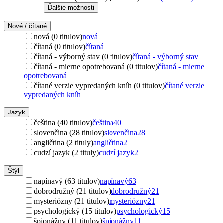
Ďalšie možnosti
Nové / čítané
nová (0 titulov)
nová
čítaná (0 titulov)
čítaná
čítaná - výborný stav (0 titulov)
čítaná - výborný stav
čítaná - mierne opotrebovaná (0 titulov)
čítaná - mierne
opotrebovaná
čítané verzie vypredaných kníh (0 titulov)
čítané verzie
vypredaných kníh
Jazyk
čeština (40 titulov)
čeština
40
slovenčina (28 titulov)
slovenčina
28
angličtina (2 tituly)
angličtina
2
cudzí jazyk (2 tituly)
cudzí jazyk
2
Štýl
napínavý (63 titulov)
napínavý
63
dobrodružný (21 titulov)
dobrodružný
21
mysteriózny (21 titulov)
mysteriózny
21
psychologický (15 titulov)
psychologický
15
špionážny (11 titulov)
špionážny
11