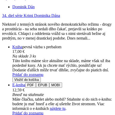
Dominik Dán
34. diel série
Krimi Dominika Dána
Niektoré z temných stránok nového demokratického režimu - drogy
a prostitúcia - na seba nedali dlho čakať, prejavili sa krátko po
revolúcii. Chlapci z oddelenia vrážd sa s nimi stretávali bežne aj
predtým, no v menej drastickej podobe. Dnes nemali...
Kniha
pevná väzba s prebalom
17,00 €
Na sklade 3 ks
Túto knihu máme síce aktuálne na sklade, máme však už iba
posledné kusy. Ak ju chcete mať rýchlo, ponáhľajte sa!
Dodanie ďalších môže trvať dlhšie, zvyčajne do piatich dní.
Pridať do zoznamu
Vložiť do košíka
E-kniha
PDF
EPUB
MOBI
12,59 €
Ihneď na stiahnutie
Máte čítačku, tablet alebo mobil? Stiahnite si do nich e-knihu:
budete ju mať hneď a ešte aj ušetríte život stromom. Viac
informácii o e-knihách
nájdete tu
.
Pridať do zoznamu