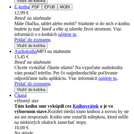
Vložiť do košíka
E-kniha
PDF
EPUB
MOBI
12,99 €
Ihneď na stiahnutie
Máte čítačku, tablet alebo mobil? Stiahnite si do nich e-knihu:
budete ju mať hneď a ešte aj ušetríte život stromom. Viac
informácii o e-knihách
nájdete tu
.
Pridať do zoznamu
Vložiť do košíka
Audiokniha
MP3 na stiahnutie
15,45 €
Ihneď na stiahnutie
Chcete vyskúšať čítanie ušami? Na vypočutie audioknihy
vám postačí telefón. Pre čo najjednoduchšie počúvanie
odporúčame našu aplikáciu. Viac informácii
nájdete tu
.
Pridať do zoznamu
Vložiť do košíka
Čítaná
výborný stav
Túto knihu sme vykúpili cez
Knihovrátok
a je vo
výbornom stave.
Rozdiel medzi touto knihou a novou by ste
asi ani nespoznali. Knihu sme označili nálepkou, ktorá môže
na niektorých obaloch zanechať stopy.
10,00 €
Na sklade