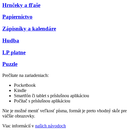
Hrnčeky a fľaše
Papiernictvo
Zápisníky a kalendáre
Hudba
LP platne
Puzzle
Prečítate na zariadeniach:
Pocketbook
Kindle
Smartfón či tablet s príslušnou aplikáciou
Počítač s príslušnou aplikáciou
Nie je možné meniť veľkosť písma, formát je preto vhodný skôr pre
väčšie obrazovky.
Viac informácií v
našich návodoch