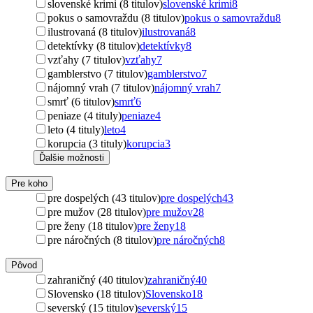
slovenské krimi (8 titulov)
slovenské krimi
8
pokus o samovraždu (8 titulov)
pokus o samovraždu
8
ilustrovaná (8 titulov)
ilustrovaná
8
detektívky (8 titulov)
detektívky
8
vzťahy (7 titulov)
vzťahy
7
gamblerstvo (7 titulov)
gamblerstvo
7
nájomný vrah (7 titulov)
nájomný vrah
7
smrť (6 titulov)
smrť
6
peniaze (4 tituly)
peniaze
4
leto (4 tituly)
leto
4
korupcia (3 tituly)
korupcia
3
Ďalšie možnosti
Pre koho
pre dospelých (43 titulov)
pre dospelých
43
pre mužov (28 titulov)
pre mužov
28
pre ženy (18 titulov)
pre ženy
18
pre náročných (8 titulov)
pre náročných
8
Pôvod
zahraničný (40 titulov)
zahraničný
40
Slovensko (18 titulov)
Slovensko
18
severský (15 titulov)
severský
15