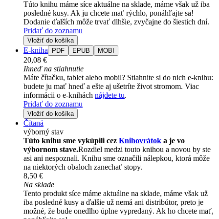
Túto knihu máme síce aktuálne na sklade, máme však už iba
posledné kusy. Ak ju chcete mať rýchlo, ponáhľajte sa!
Dodanie ďalších môže trvať dlhšie, zvyčajne do šiestich dní.
Pridať do zoznamu
Vložiť do košíka
E-kniha
PDF
EPUB
MOBI
20,08 €
Ihneď na stiahnutie
Máte čítačku, tablet alebo mobil? Stiahnite si do nich e-knihu:
budete ju mať hneď a ešte aj ušetríte život stromom. Viac
informácii o e-knihách
nájdete tu
.
Pridať do zoznamu
Vložiť do košíka
Čítaná
výborný stav
Túto knihu sme vykúpili cez
Knihovrátok
a je vo
výbornom stave.
Rozdiel medzi touto knihou a novou by ste
asi ani nespoznali. Knihu sme označili nálepkou, ktorá môže
na niektorých obaloch zanechať stopy.
8,50 €
Na sklade
Tento produkt síce máme aktuálne na sklade, máme však už
iba posledné kusy a ďalšie už nemá ani distribútor, preto je
možné, že bude onedlho úplne vypredaný. Ak ho chcete mať,