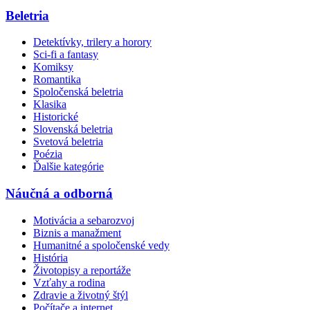
Beletria
Detektívky, trilery a horory
Sci-fi a fantasy
Komiksy
Romantika
Spoločenská beletria
Klasika
Historické
Slovenská beletria
Svetová beletria
Poézia
Ďalšie kategórie
Náučná a odborná
Motivácia a sebarozvoj
Biznis a manažment
Humanitné a spoločenské vedy
História
Životopisy a reportáže
Vzťahy a rodina
Zdravie a životný štýl
Počítače a internet