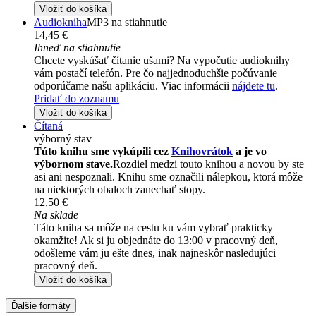
Vložiť do košíka
Audiokniha
MP3 na stiahnutie
14,45 €
Ihneď na stiahnutie
Chcete vyskúšať čítanie ušami? Na vypočutie audioknihy
vám postačí telefón. Pre čo najjednoduchšie počúvanie
odporúčame našu aplikáciu. Viac informácii
nájdete tu
.
Pridať do zoznamu
Vložiť do košíka
Čítaná
výborný stav
Túto knihu sme vykúpili cez
Knihovrátok
a je vo
výbornom stave.
Rozdiel medzi touto knihou a novou by ste
asi ani nespoznali. Knihu sme označili nálepkou, ktorá môže
na niektorých obaloch zanechať stopy.
12,50 €
Na sklade
Táto kniha sa môže na cestu ku vám vybrať prakticky
okamžite! Ak si ju objednáte do 13:00 v pracovný deň,
odošleme vám ju ešte dnes, inak najneskôr nasledujúci
pracovný deň.
Vložiť do košíka
Ďalšie formáty