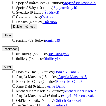
Spojené kráľovstvo (15 titulov)
Spojené kráľovstvo
15
Spojené štáty (10 titulov)
Spojené štáty
10
Švédsko (9 titulov)
Švédsko
9
Česko (6 titulov)
Česko
6
Dánsko (6 titulov)
Dánsko
6
Ďalšie možnosti
Útvar
romány (39 titulov)
romány
39
Podžáner
detektívky (53 titulov)
detektívky
53
thrillery (13 titulov)
thrillery
13
Autor
Dominik Dán (18 titulov)
Dominik Dán
18
Angela Marsons (15 titulov)
Angela Marsons
15
Robert McClure (7 titulov)
Robert McClure
7
Arne Dahl (6 titulov)
Arne Dahl
6
Michael Katz Krefeld (6 titulov)
Michael Katz Krefeld
6
Angela Marsonsová (6 titulov)
Angela Marsonsová
6
Oldřich Sobotka (4 tituly)
Oldřich Sobotka
4
Jan Seghers (3 tituly)
Jan Seghers
3