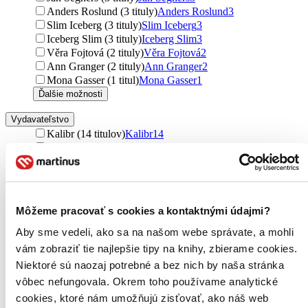
Anders Roslund (3 tituly)
Anders Roslund
3
Slim Iceberg (3 tituly)
Slim Iceberg
3
Iceberg Slim (3 tituly)
Iceberg Slim
3
Věra Fojtová (2 tituly)
Věra Fojtová
2
Ann Granger (2 tituly)
Ann Granger
2
Mona Gasser (1 titul)
Mona Gasser
1
Ďalšie možnosti
Vydavateľstvo
Kalibr (14 titulov)
Kalibr
14
Ikar (12 titulov)
Ikar
12
Slovart (12 titulov)
Slovart
12
Mladá fronta (6 titulov)
Mladá fronta
6
Moba (4 tituly)
Moba
4
Slovart CZ (4 tituly)
Slovart CZ
4
Môžeme pracovať s cookies a kontaktnými údajmi?
Knižní klub (4 tituly)
Knižní klub
4
Grada (3 tituly)
Grada
3
Aby sme vedeli, ako sa na našom webe správate, a mohli
Host (3 tituly)
Host
3
vám zobraziť tie najlepšie tipy na knihy, zbierame cookies.
Garamond (2 tituly)
Garamond
2
Niektoré sú naozaj potrebné a bez nich by naša stránka
Publixing Ltd (2 tituly)
Publixing Ltd
2
vôbec nefungovala. Okrem toho používame analytické
Bookouture (2 tituly)
Bookouture
2
cookies, ktoré nám umožňujú zisťovať, ako náš web
Laser books (1 titul)
Laser books
1