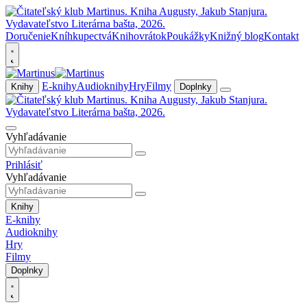
Doručenie
Kníhkupectvá
Knihovrátok
Poukážky
Knižný blog
Kontakt
E-knihy
Audioknihy
Hry
Filmy
Knihy
Doplnky
Vyhľadávanie
Prihlásiť
Vyhľadávanie
Knihy
E-knihy
Audioknihy
Hry
Filmy
Doplnky