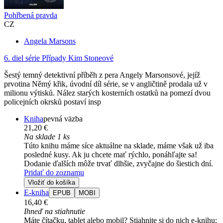
Pohřbená pravda
CZ
Angela Marsons
6. diel série
Případy Kim Stoneové
Šestý temný detektivní příběh z pera Angely Marsonsové, jejíž
prvotina Němý křik, úvodní díl série, se v angličtině prodala už v
milionu výtisků. Nález starých kosterních ostatků na pomezí dvou
policejních okrsků postaví insp
Kniha
pevná väzba
21,20 €
Na sklade 1 ks
Túto knihu máme síce aktuálne na sklade, máme však už iba
posledné kusy. Ak ju chcete mať rýchlo, ponáhľajte sa!
Dodanie ďalších môže trvať dlhšie, zvyčajne do šiestich dní.
Pridať do zoznamu
Vložiť do košíka
E-kniha
EPUB
MOBI
16,40 €
Ihneď na stiahnutie
Máte čítačku, tablet alebo mobil? Stiahnite si do nich e-knihu: