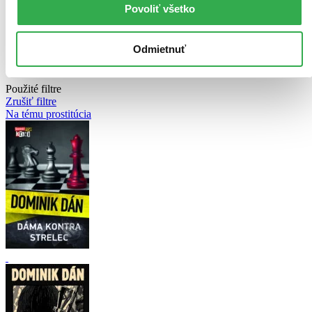
Top hodnotené
Povoliť všetko
Novinky
Najdrahšie
Najlacnejšie
Odmietnuť
Najvyššia zľava
70 produktov
Použité filtre
Zrušiť filtre
Na tému prostitúcia