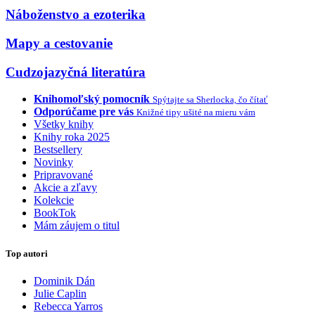
Náboženstvo a ezoterika
Mapy a cestovanie
Cudzojazyčná literatúra
Knihomoľský pomocník
Spýtajte sa Sherlocka, čo čítať
Odporúčame pre vás
Knižné tipy ušité na mieru vám
Všetky knihy
Knihy roka 2025
Bestsellery
Novinky
Pripravované
Akcie a zľavy
Kolekcie
BookTok
Mám záujem o titul
Top autori
Dominik Dán
Julie Caplin
Rebecca Yarros