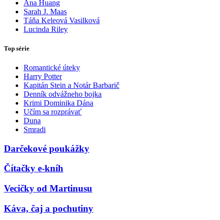
Ana Huang
Sarah J. Maas
Táňa Keleová Vasilková
Lucinda Riley
Top série
Romantické úteky
Harry Potter
Kapitán Stein a Notár Barbarič
Denník odvážneho bojka
Krimi Dominika Dána
Učím sa rozprávať
Duna
Smradi
Darčekové poukážky
Čítačky e-kníh
Vecičky od Martinusu
Káva, čaj a pochutiny