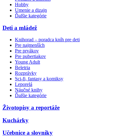
Hobby
Umenie a dizajn
Ďalšie kategórie
Deti a mládež
Knihorad – poradca kníh pre deti
Pre najmenších
Pre prvákov
Pre pubertiakov
Young Adult
Beletria
Rozprávky
Sci-fi, fantasy a komiksy
Leporelá
Náučné knihy
Ďalšie kategórie
Životopisy a reportáže
Kuchárky
Učebnice a slovníky