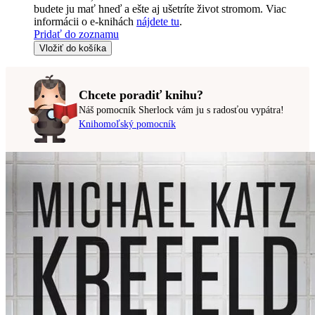
budete ju mať hneď a ešte aj ušetríte život stromom. Viac
informácii o e-knihách
nájdete tu
.
Pridať do zoznamu
Vložiť do košíka
Chcete poradiť knihu?
Náš pomocník Sherlock vám ju s radosťou vypátra!
Knihomoľský pomocník