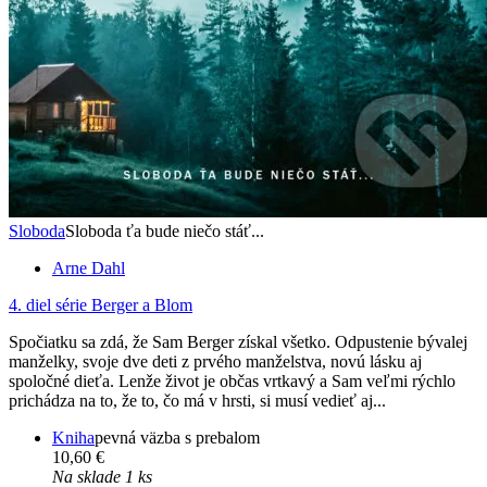
Sloboda
Sloboda ťa bude niečo stáť...
Arne Dahl
4. diel série
Berger a Blom
Spočiatku sa zdá, že Sam Berger získal všetko. Odpustenie bývalej
manželky, svoje dve deti z prvého manželstva, novú lásku aj
spoločné dieťa. Lenže život je občas vrtkavý a Sam veľmi rýchlo
prichádza na to, že to, čo má v hrsti, si musí vedieť aj...
Kniha
pevná väzba s prebalom
10,60 €
Na sklade 1 ks