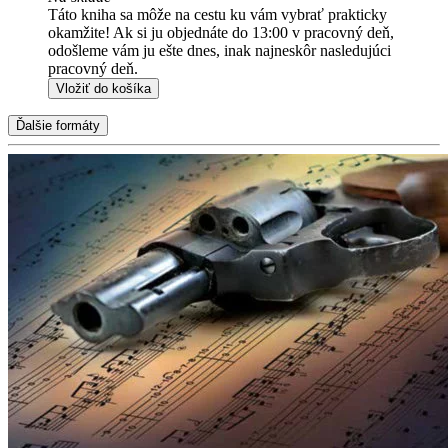
Táto kniha sa môže na cestu ku vám vybrať prakticky
okamžite! Ak si ju objednáte do 13:00 v pracovný deň,
odošleme vám ju ešte dnes, inak najneskôr nasledujúci
pracovný deň.
Vložiť do košíka
Ďalšie formáty