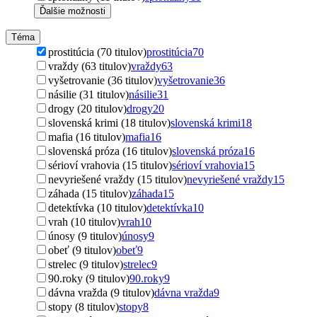
Ďalšie možnosti
Téma
prostitúcia (70 titulov)
prostitúcia
70
vraždy (63 titulov)
vraždy
63
vyšetrovanie (36 titulov)
vyšetrovanie
36
násilie (31 titulov)
násilie
31
drogy (20 titulov)
drogy
20
slovenská krimi (18 titulov)
slovenská krimi
18
mafia (16 titulov)
mafia
16
slovenská próza (16 titulov)
slovenská próza
16
sérioví vrahovia (15 titulov)
sérioví vrahovia
15
nevyriešené vraždy (15 titulov)
nevyriešené vraždy
15
záhada (15 titulov)
záhada
15
detektívka (10 titulov)
detektívka
10
vrah (10 titulov)
vrah
10
únosy (9 titulov)
únosy
9
obeť (9 titulov)
obeť
9
strelec (9 titulov)
strelec
9
90.roky (9 titulov)
90.roky
9
dávna vražda (9 titulov)
dávna vražda
9
stopy (8 titulov)
stopy
8