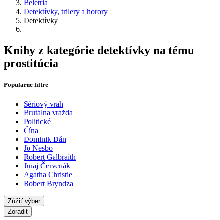
Beletria
Detektívky, trilery a horory
Detektívky
Knihy z kategórie detektívky na tému
prostitúcia
Populárne filtre
Sériový vrah
Brutálna vražda
Politické
Čína
Dominik Dán
Jo Nesbo
Robert Galbraith
Juraj Červenák
Agatha Christie
Robert Bryndza
Zúžiť výber
Zoradiť