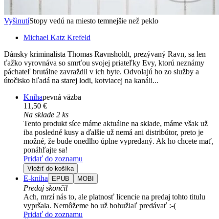
Vyšinutí
Stopy vedú na miesto temnejšie než peklo
Michael Katz Krefeld
Dánsky kriminalista Thomas Ravnsholdt, prezývaný Ravn, sa len
ťažko vyrovnáva so smrťou svojej priateľky Evy, ktorú neznámy
páchateľ brutálne zavraždil v ich byte. Odvolajú ho zo služby a
útočisko hľadá na starej lodi, kotviacej na kanáli...
Kniha
pevná väzba
11,50 €
Na sklade 2 ks
Tento produkt síce máme aktuálne na sklade, máme však už
iba posledné kusy a ďalšie už nemá ani distribútor, preto je
možné, že bude onedlho úplne vypredaný. Ak ho chcete mať,
ponáhľajte sa!
Pridať do zoznamu
Vložiť do košíka
E-kniha
EPUB
MOBI
Predaj skončil
Ach, mrzí nás to, ale platnosť licencie na predaj tohto titulu
vypršala. Nemôžeme ho už bohužiaľ predávať :-(
Pridať do zoznamu