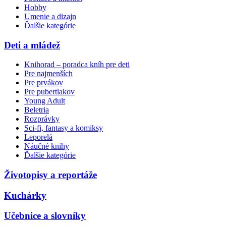
Hobby
Umenie a dizajn
Ďalšie kategórie
Deti a mládež
Knihorad – poradca kníh pre deti
Pre najmenších
Pre prvákov
Pre pubertiakov
Young Adult
Beletria
Rozprávky
Sci-fi, fantasy a komiksy
Leporelá
Náučné knihy
Ďalšie kategórie
Životopisy a reportáže
Kuchárky
Učebnice a slovníky