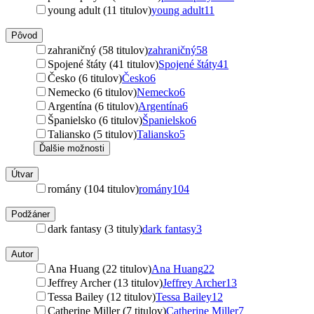
young adult (11 titulov)
young adult
11
Pôvod
zahraničný (58 titulov)
zahraničný
58
Spojené štáty (41 titulov)
Spojené štáty
41
Česko (6 titulov)
Česko
6
Nemecko (6 titulov)
Nemecko
6
Argentína (6 titulov)
Argentína
6
Španielsko (6 titulov)
Španielsko
6
Taliansko (5 titulov)
Taliansko
5
Ďalšie možnosti
Útvar
romány (104 titulov)
romány
104
Podžáner
dark fantasy (3 tituly)
dark fantasy
3
Autor
Ana Huang (22 titulov)
Ana Huang
22
Jeffrey Archer (13 titulov)
Jeffrey Archer
13
Tessa Bailey (12 titulov)
Tessa Bailey
12
Catherine Miller (7 titulov)
Catherine Miller
7