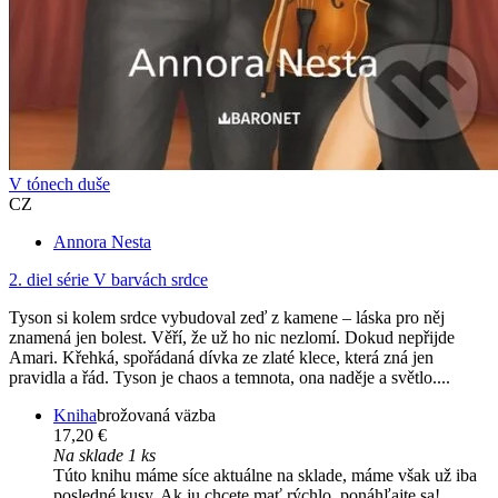
V tónech duše
CZ
Annora Nesta
2. diel série
V barvách srdce
Tyson si kolem srdce vybudoval zeď z kamene – láska pro něj
znamená jen bolest. Věří, že už ho nic nezlomí. Dokud nepřijde
Amari. Křehká, spořádaná dívka ze zlaté klece, která zná jen
pravidla a řád. Tyson je chaos a temnota, ona naděje a světlo....
Kniha
brožovaná väzba
17,20 €
Na sklade 1 ks
Túto knihu máme síce aktuálne na sklade, máme však už iba
posledné kusy. Ak ju chcete mať rýchlo, ponáhľajte sa!