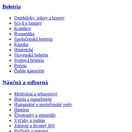
Beletria
Detektívky, trilery a horory
Sci-fi a fantasy
Komiksy
Romantika
Spoločenská beletria
Klasika
Historické
Slovenská beletria
Svetová beletria
Poézia
Ďalšie kategórie
Náučná a odborná
Motivácia a sebarozvoj
Biznis a manažment
Humanitné a spoločenské vedy
História
Životopisy a reportáže
Vzťahy a rodina
Zdravie a životný štýl
Počítače a internet