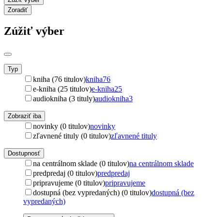
Zoradiť
Zúžiť výber
Typ
kniha (76 titulov)
kniha
76
e-kniha (25 titulov)
e-kniha
25
audiokniha (3 tituly)
audiokniha
3
Zobraziť iba
novinky (0 titulov)
novinky
zľavnené tituly (0 titulov)
zľavnené tituly
Dostupnosť
na centrálnom sklade (0 titulov)
na centrálnom sklade
predpredaj (0 titulov)
predpredaj
pripravujeme (0 titulov)
pripravujeme
dostupná (bez vypredaných) (0 titulov)
dostupná (bez
vypredaných)