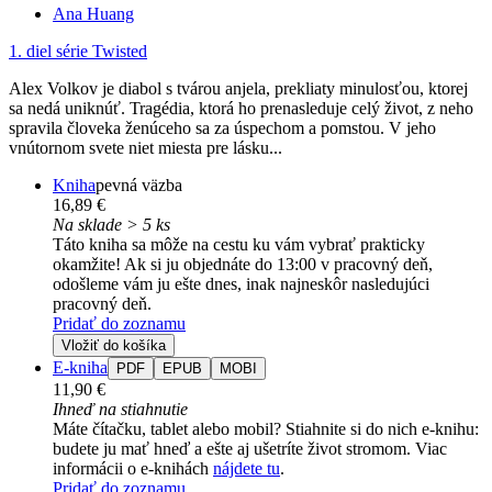
Ana Huang
1. diel série
Twisted
Alex Volkov je diabol s tvárou anjela, prekliaty minulosťou, ktorej
sa nedá uniknúť. Tragédia, ktorá ho prenasleduje celý život, z neho
spravila človeka ženúceho sa za úspechom a pomstou. V jeho
vnútornom svete niet miesta pre lásku...
Kniha
pevná väzba
16,89 €
Na sklade > 5 ks
Táto kniha sa môže na cestu ku vám vybrať prakticky
okamžite! Ak si ju objednáte do 13:00 v pracovný deň,
odošleme vám ju ešte dnes, inak najneskôr nasledujúci
pracovný deň.
Pridať do zoznamu
Vložiť do košíka
E-kniha
PDF
EPUB
MOBI
11,90 €
Ihneď na stiahnutie
Máte čítačku, tablet alebo mobil? Stiahnite si do nich e-knihu:
budete ju mať hneď a ešte aj ušetríte život stromom. Viac
informácii o e-knihách
nájdete tu
.
Pridať do zoznamu