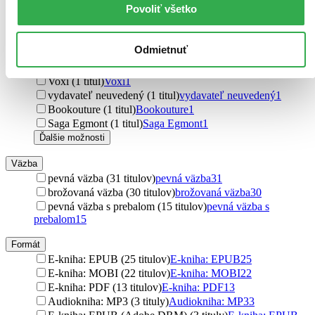
Povoliť všetko
Little, Brown Book Group (2 tituly)
Little, Brown Book
Group
2
KSD (2 tituly)
KSD
2
Odmietnuť
Grada (1 titul)
Grada
1
Tympanum (1 titul)
Tympanum
1
Voxi (1 titul)
Voxi
1
vydavateľ neuvedený (1 titul)
vydavateľ neuvedený
1
Bookouture (1 titul)
Bookouture
1
Saga Egmont (1 titul)
Saga Egmont
1
Ďalšie možnosti
Väzba
pevná väzba (31 titulov)
pevná väzba
31
brožovaná väzba (30 titulov)
brožovaná väzba
30
pevná väzba s prebalom (15 titulov)
pevná väzba s
prebalom
15
Formát
E-kniha: EPUB (25 titulov)
E-kniha: EPUB
25
E-kniha: MOBI (22 titulov)
E-kniha: MOBI
22
E-kniha: PDF (13 titulov)
E-kniha: PDF
13
Audiokniha: MP3 (3 tituly)
Audiokniha: MP3
3