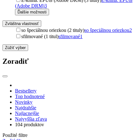
E-kniha: EPUB (Adobe DRM) (3 tituly)
E-kniha: EPUB
(Adobe DRM)
3
Ďalšie možnosti
Zvláštna vlastnosť
so špeciálnou oriezkou (2 tituly)
so špeciálnou oriezkou
2
sfilmované (1 titul)
sfilmované
1
Zúžiť výber
Zoradiť
Bestsellery
Top hodnotené
Novinky
Najdrahšie
Najlacnejšie
Najvyššia zľava
104 produktov
Použité filtre