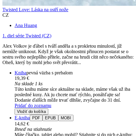
Twisted Love: Láska na ostří nože
CZ
Ana Huang
1. diel série
Twisted (CZ)
Alex Volkov je ďábel s tváří anděla a s prokletou minulostí, jíž
nemůže uniknout. Když je však okolnostmi přinucen postarat se o
sestru svého nejlepšího přítele, začne na hrudi cítit něco nečekaného:
Oheň, který by mohl jeho svět převrátit...
Kniha
pevná väzba s prebalom
19,39 €
Na sklade 1 ks
Túto knihu máme síce aktuálne na sklade, máme však už iba
posledné kusy. Ak ju chcete mať rýchlo, ponáhľajte sa!
Dodanie ďalších môže trvať dlhšie, zvyčajne do 31 dní.
Pridať do zoznamu
Vložiť do košíka
E-kniha
PDF
EPUB
MOBI
14,62 €
Ihneď na stiahnutie
Máte čítačku, tablet alebo mobil? Stiahnite si do nich e-knihu: