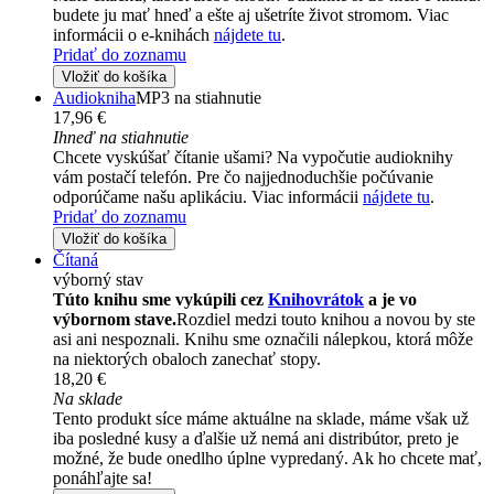
budete ju mať hneď a ešte aj ušetríte život stromom. Viac
informácii o e-knihách
nájdete tu
.
Pridať do zoznamu
Vložiť do košíka
Audiokniha
MP3 na stiahnutie
17,96 €
Ihneď na stiahnutie
Chcete vyskúšať čítanie ušami? Na vypočutie audioknihy
vám postačí telefón. Pre čo najjednoduchšie počúvanie
odporúčame našu aplikáciu. Viac informácii
nájdete tu
.
Pridať do zoznamu
Vložiť do košíka
Čítaná
výborný stav
Túto knihu sme vykúpili cez
Knihovrátok
a je vo
výbornom stave.
Rozdiel medzi touto knihou a novou by ste
asi ani nespoznali. Knihu sme označili nálepkou, ktorá môže
na niektorých obaloch zanechať stopy.
18,20 €
Na sklade
Tento produkt síce máme aktuálne na sklade, máme však už
iba posledné kusy a ďalšie už nemá ani distribútor, preto je
možné, že bude onedlho úplne vypredaný. Ak ho chcete mať,
ponáhľajte sa!