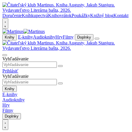
Doručenie
Kníhkupectvá
Knihovrátok
Poukážky
Knižný blog
Kontakt
E-knihy
Audioknihy
Hry
Filmy
Knihy
Doplnky
Vyhľadávanie
Prihlásiť
Vyhľadávanie
Knihy
E-knihy
Audioknihy
Hry
Filmy
Doplnky