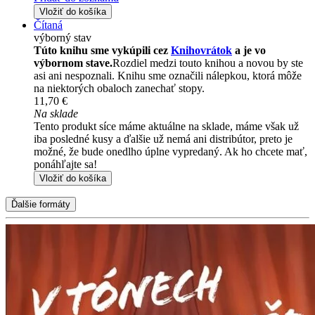
Vložiť do košíka
Čítaná
výborný stav
Túto knihu sme vykúpili cez
Knihovrátok
a je vo
výbornom stave.
Rozdiel medzi touto knihou a novou by ste
asi ani nespoznali. Knihu sme označili nálepkou, ktorá môže
na niektorých obaloch zanechať stopy.
11,70 €
Na sklade
Tento produkt síce máme aktuálne na sklade, máme však už
iba posledné kusy a ďalšie už nemá ani distribútor, preto je
možné, že bude onedlho úplne vypredaný. Ak ho chcete mať,
ponáhľajte sa!
Vložiť do košíka
Ďalšie formáty