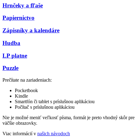
Hrnčeky a fľaše
Papiernictvo
Zápisníky a kalendáre
Hudba
LP platne
Puzzle
Prečítate na zariadeniach:
Pocketbook
Kindle
Smartfón či tablet s príslušnou aplikáciou
Počítač s príslušnou aplikáciou
Nie je možné meniť veľkosť písma, formát je preto vhodný skôr pre
väčšie obrazovky.
Viac informácií v
našich návodoch