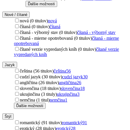
Ďalšie možnosti
Nové / čítané
nová (0 titulov)
nová
čítaná (0 titulov)
čítaná
čítaná - výborný stav (0 titulov)
čítaná - výborný stav
čítaná - mierne opotrebovaná (0 titulov)
čítaná - mierne
opotrebovaná
čítané verzie vypredaných kníh (0 titulov)
čítané verzie
vypredaných kníh
Jazyk
čeština (56 titulov)
čeština
56
cudzí jazyk (30 titulov)
cudzí jazyk
30
angličtina (26 titulov)
angličtina
26
slovenčina (18 titulov)
slovenčina
18
ukrajinčina (3 tituly)
ukrajinčina
3
nemčina (1 titul)
nemčina
1
Ďalšie možnosti
Štýl
romantický (91 titulov)
romantický
91
erotický (28 titulov)
erotický
28