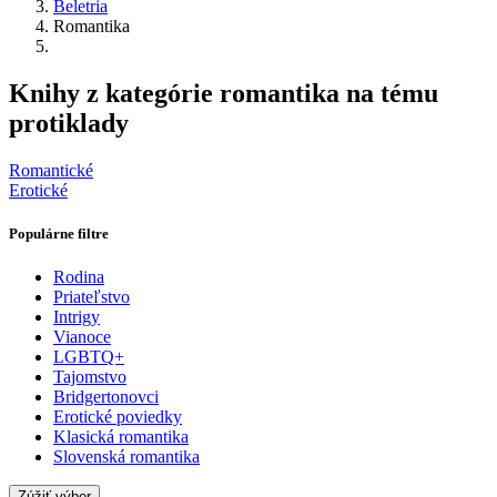
Beletria
Romantika
Knihy z kategórie romantika na tému
protiklady
Romantické
Erotické
Populárne filtre
Rodina
Priateľstvo
Intrigy
Vianoce
LGBTQ+
Tajomstvo
Bridgertonovci
Erotické poviedky
Klasická romantika
Slovenská romantika
Zúžiť výber