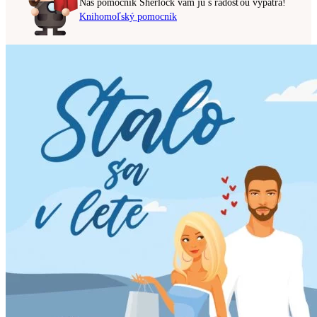
Náš pomocník Sherlock vám ju s radosťou vypátra!
Knihomoľský pomocník