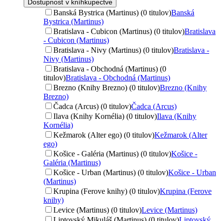
Dostupnosť v kníhkupectve
Banská Bystrica (Martinus) (0 titulov)
Banská
Bystrica (Martinus)
Bratislava - Cubicon (Martinus) (0 titulov)
Bratislava
- Cubicon (Martinus)
Bratislava - Nivy (Martinus) (0 titulov)
Bratislava -
Nivy (Martinus)
Bratislava - Obchodná (Martinus) (0
titulov)
Bratislava - Obchodná (Martinus)
Brezno (Knihy Brezno) (0 titulov)
Brezno (Knihy
Brezno)
Čadca (Arcus) (0 titulov)
Čadca (Arcus)
Ilava (Knihy Kornélia) (0 titulov)
Ilava (Knihy
Kornélia)
Kežmarok (Alter ego) (0 titulov)
Kežmarok (Alter
ego)
Košice - Galéria (Martinus) (0 titulov)
Košice -
Galéria (Martinus)
Košice - Urban (Martinus) (0 titulov)
Košice - Urban
(Martinus)
Krupina (Ferove knihy) (0 titulov)
Krupina (Ferove
knihy)
Levice (Martinus) (0 titulov)
Levice (Martinus)
Liptovský Mikuláš (Martinus) (0 titulov)
Liptovský