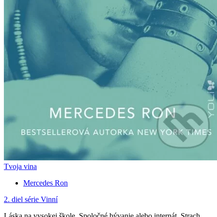
Tvoja vina
Mercedes Ron
2. diel série
Vinní
Láska na vysokej škole. Spoločné bývanie alebo internát. Strach,