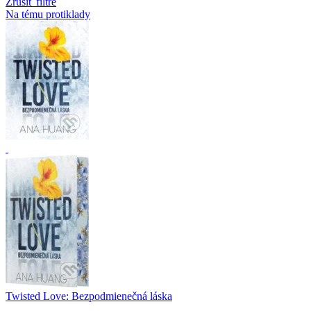
Zrušiť filtre
Na tému protiklady
Twisted Love: Bezpodmienečná láska