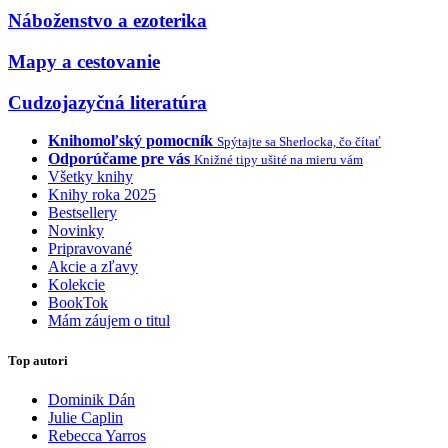
Náboženstvo a ezoterika
Mapy a cestovanie
Cudzojazyčná literatúra
Knihomoľský pomocník
Spýtajte sa Sherlocka, čo čítať
Odporúčame pre vás
Knižné tipy ušité na mieru vám
Všetky knihy
Knihy roka 2025
Bestsellery
Novinky
Pripravované
Akcie a zľavy
Kolekcie
BookTok
Mám záujem o titul
Top autori
Dominik Dán
Julie Caplin
Rebecca Yarros