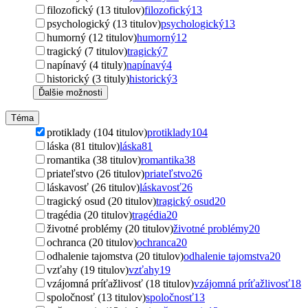
filozofický (13 titulov)
filozofický
13
psychologický (13 titulov)
psychologický
13
humorný (12 titulov)
humorný
12
tragický (7 titulov)
tragický
7
napínavý (4 tituly)
napínavý
4
historický (3 tituly)
historický
3
Ďalšie možnosti
Téma
protiklady (104 titulov)
protiklady
104
láska (81 titulov)
láska
81
romantika (38 titulov)
romantika
38
priateľstvo (26 titulov)
priateľstvo
26
láskavosť (26 titulov)
láskavosť
26
tragický osud (20 titulov)
tragický osud
20
tragédia (20 titulov)
tragédia
20
životné problémy (20 titulov)
životné problémy
20
ochranca (20 titulov)
ochranca
20
odhalenie tajomstva (20 titulov)
odhalenie tajomstva
20
vzťahy (19 titulov)
vzťahy
19
vzájomná príťažlivosť (18 titulov)
vzájomná príťažlivosť
18
spoločnosť (13 titulov)
spoločnosť
13