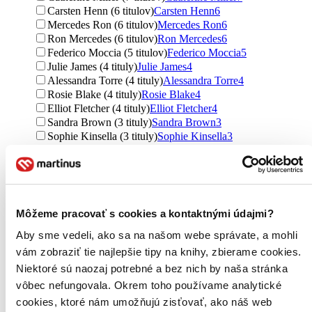
Carsten Henn (6 titulov)
Carsten Henn
6
Mercedes Ron (6 titulov)
Mercedes Ron
6
Ron Mercedes (6 titulov)
Ron Mercedes
6
Federico Moccia (5 titulov)
Federico Moccia
5
Julie James (4 tituly)
Julie James
4
Alessandra Torre (4 tituly)
Alessandra Torre
4
Rosie Blake (4 tituly)
Rosie Blake
4
Elliot Fletcher (4 tituly)
Elliot Fletcher
4
Sandra Brown (3 tituly)
Sandra Brown
3
Sophie Kinsella (3 tituly)
Sophie Kinsella
3
Karen Swan (3 tituly)
Karen Swan
3
Rob Smith Tom (3 tituly)
Rob Smith Tom
3
Renáta Navrátilová (3 tituly)
Renáta Navrátilová
3
Brittainy C. Cherry (3 tituly)
Brittainy C. Cherry
3
Devney Perry (3 tituly)
Devney Perry
3
Môžeme pracovať s cookies a kontaktnými údajmi?
Annora Nesta (2 tituly)
Annora Nesta
2
M. K. Hardy (1 titul)
M. K. Hardy
1
Aby sme vedeli, ako sa na našom webe správate, a mohli
M.K. Hardy (1 titul)
M.K. Hardy
1
vám zobraziť tie najlepšie tipy na knihy, zbierame cookies.
Cherry Brittainy (1 titul)
Cherry Brittainy
1
Niektoré sú naozaj potrebné a bez nich by naša stránka
Harper Graham (1 titul)
Harper Graham
1
vôbec nefungovala. Okrem toho používame analytické
Ďalšie možnosti
cookies, ktoré nám umožňujú zisťovať, ako náš web