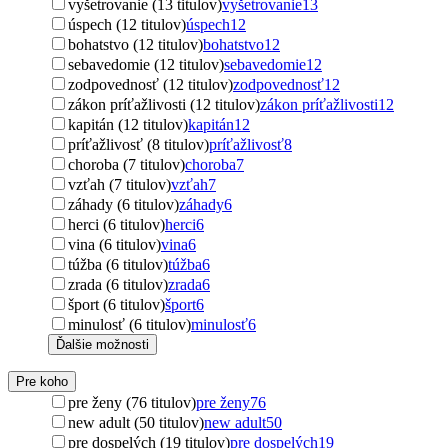
vyšetrovanie (13 titulov)
vyšetrovanie
13
úspech (12 titulov)
úspech
12
bohatstvo (12 titulov)
bohatstvo
12
sebavedomie (12 titulov)
sebavedomie
12
zodpovednosť (12 titulov)
zodpovednosť
12
zákon príťažlivosti (12 titulov)
zákon príťažlivosti
12
kapitán (12 titulov)
kapitán
12
príťažlivosť (8 titulov)
príťažlivosť
8
choroba (7 titulov)
choroba
7
vzťah (7 titulov)
vzťah
7
záhady (6 titulov)
záhady
6
herci (6 titulov)
herci
6
vina (6 titulov)
vina
6
túžba (6 titulov)
túžba
6
zrada (6 titulov)
zrada
6
šport (6 titulov)
šport
6
minulosť (6 titulov)
minulosť
6
Ďalšie možnosti
Pre koho
pre ženy (76 titulov)
pre ženy
76
new adult (50 titulov)
new adult
50
pre dospelých (19 titulov)
pre dospelých
19