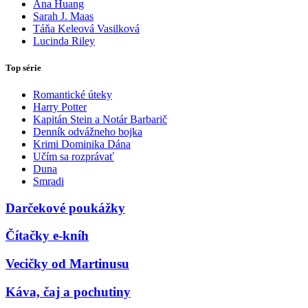
Ana Huang
Sarah J. Maas
Táňa Keleová Vasilková
Lucinda Riley
Top série
Romantické úteky
Harry Potter
Kapitán Stein a Notár Barbarič
Denník odvážneho bojka
Krimi Dominika Dána
Učím sa rozprávať
Duna
Smradi
Darčekové poukážky
Čítačky e-kníh
Vecičky od Martinusu
Káva, čaj a pochutiny