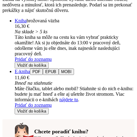
nedôvera a minulosť, ktorá ich prenasleduje. Podarí sa im prekonať
prekážky a nájsť skutočnú dôveru.
Kniha
brožovaná väzba
16,30 €
Na sklade > 5 ks
Táto kniha sa môže na cestu ku vám vybrať prakticky
okamžite! Ak si ju objednáte do 13:00 v pracovný deň,
odošleme vám ju ešte dnes, inak najneskôr nasledujúci
pracovný deň.
Pridať do zoznamu
Vložiť do košíka
E-kniha
PDF
EPUB
MOBI
11,60 €
Ihneď na stiahnutie
Máte čítačku, tablet alebo mobil? Stiahnite si do nich e-knihu:
budete ju mať hneď a ešte aj ušetríte život stromom. Viac
informácii o e-knihách
nájdete tu
.
Pridať do zoznamu
Vložiť do košíka
Chcete poradiť knihu?