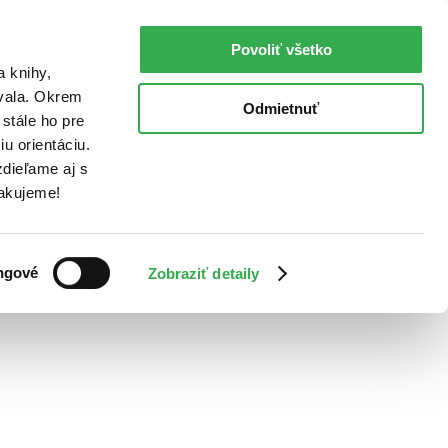
Povoliť všetko
a knihy,
ovala. Okrem
Odmietnuť
stále ho pre
u orientáciu.
dieľame aj s
Ďakujeme!
ngové
Zobraziť detaily