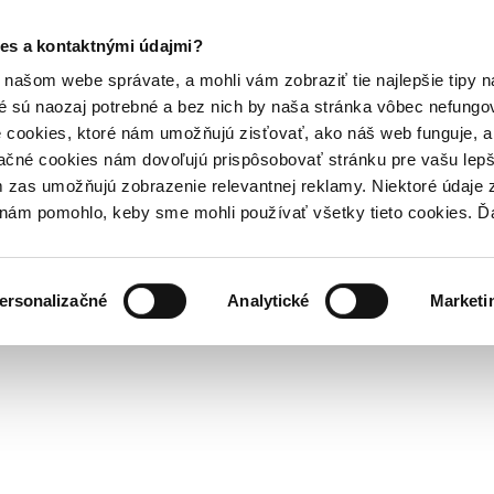
es a kontaktnými údajmi?
našom webe správate, a mohli vám zobraziť tie najlepšie tipy n
é sú naozaj potrebné a bez nich by naša stránka vôbec nefung
 cookies, ktoré nám umožňujú zisťovať, ako náš web funguje, a 
ačné cookies nám dovoľujú prispôsobovať stránku pre vašu lepši
zas umožňujú zobrazenie relevantnej reklamy. Niektoré údaje z
y nám pomohlo, keby sme mohli používať všetky tieto cookies. 
ersonalizačné
Analytické
Marketi