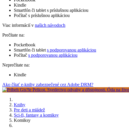
Kindle
Smartfón či tablet s príslušnou aplikáciou
Počítač s príslušnou aplikáciou
Viac informácií v
našich návodoch
Prečítate na:
Pocketbook
Smartfón či tablet
s podporovanou aplikáciou
Počítač
s podporovanou aplikáciou
Neprečítate na:
Kindle
Ako čítať e-knihy zabezpečené cez Adobe DRM?
Knihy
Pre deti a mládež
Sci-fi, fantasy a komiksy
Komiksy