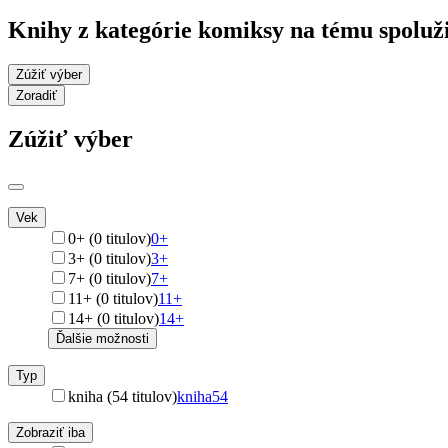
Knihy z kategórie komiksy na tému spoluž
Zúžiť výber
Zoradiť
Zúžiť výber
Vek
0+ (0 titulov)
0+
3+ (0 titulov)
3+
7+ (0 titulov)
7+
11+ (0 titulov)
11+
14+ (0 titulov)
14+
Ďalšie možnosti
Typ
kniha (54 titulov)
kniha
54
Zobraziť iba