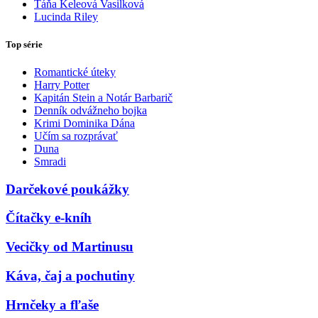
Táňa Keleová Vasilková
Lucinda Riley
Top série
Romantické úteky
Harry Potter
Kapitán Stein a Notár Barbarič
Denník odvážneho bojka
Krimi Dominika Dána
Učím sa rozprávať
Duna
Smradi
Darčekové poukážky
Čítačky e-kníh
Vecičky od Martinusu
Káva, čaj a pochutiny
Hrnčeky a fľaše