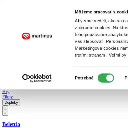
Doručenie
Kníhkupectvá
Knihovrátok
Poukážky
Knižný blog
Kontakt
Môžeme pracovať s cooki
Aby sme vedeli, ako sa na 
zbierame cookies. Niektor
E-knihy
Audioknihy
Hry
Filmy
Knihy
Doplnky
toho používame analytické
vás zlepšovať. Personaliz
Vyhľadávanie
Marketingové cookies nám 
tretími stranami. Veľmi b
Prihlásiť
Vyhľadávanie
Výber
Knihy
Potrebné
P
súhlasu
E-knihy
Audioknihy
Hry
Filmy
Doplnky
Beletria