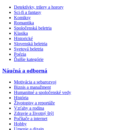
Detektívky, trilery a horory
Sci-fi a fantasy
Komiksy
Romantika
Spoločenská beletria
Klasika
Historické
Slovenská beletria
Svetová beletria
Poézia
Ďalšie kategórie
Náučná a odborná
Motivácia a sebarozvoj
Biznis a manažment
Humanitné a spoločenské vedy
História
Životopisy a reportáže
Vzťahy a rodina
Zdravie a životný štýl
Počítače a internet
Hobby
Umenie a dizajn