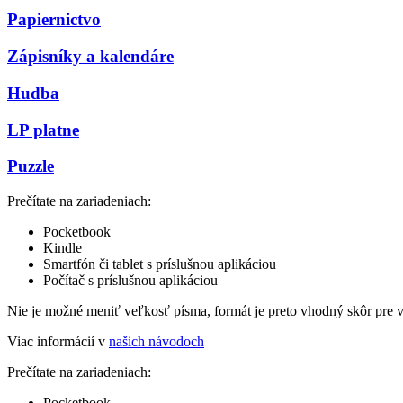
Papiernictvo
Zápisníky a kalendáre
Hudba
LP platne
Puzzle
Prečítate na zariadeniach:
Pocketbook
Kindle
Smartfón či tablet s príslušnou aplikáciou
Počítač s príslušnou aplikáciou
Nie je možné meniť veľkosť písma, formát je preto vhodný skôr pre 
Viac informácií v
našich návodoch
Prečítate na zariadeniach:
Pocketbook