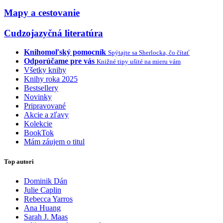
Mapy a cestovanie
Cudzojazyčná literatúra
Knihomoľský pomocník
Spýtajte sa Sherlocka, čo čítať
Odporúčame pre vás
Knižné tipy ušité na mieru vám
Všetky knihy
Knihy roka 2025
Bestsellery
Novinky
Pripravované
Akcie a zľavy
Kolekcie
BookTok
Mám záujem o titul
Top autori
Dominik Dán
Julie Caplin
Rebecca Yarros
Ana Huang
Sarah J. Maas