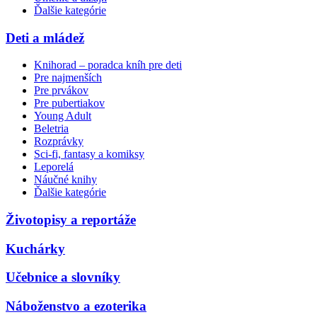
Ďalšie kategórie
Deti a mládež
Knihorad – poradca kníh pre deti
Pre najmenších
Pre prvákov
Pre pubertiakov
Young Adult
Beletria
Rozprávky
Sci-fi, fantasy a komiksy
Leporelá
Náučné knihy
Ďalšie kategórie
Životopisy a reportáže
Kuchárky
Učebnice a slovníky
Náboženstvo a ezoterika