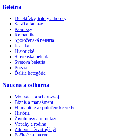
Beletria
Detektívky, trilery a horory
Sci-fi a fantasy
Komiksy
Romantika
Spoločenská beletria
Klasika
Historické
Slovenská beletria
Svetová beletria
Poézia
Ďalšie kategórie
Náučná a odborná
Motivácia a sebarozvoj
Biznis a manažment
Humanitné a spoločenské vedy
História
Životopisy a reportáže
Vzťahy a rodina
Zdravie a životný štýl
Počítače a internet