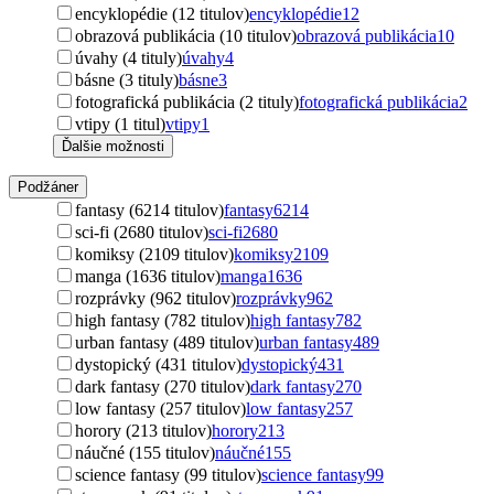
encyklopédie (12 titulov)
encyklopédie
12
obrazová publikácia (10 titulov)
obrazová publikácia
10
úvahy (4 tituly)
úvahy
4
básne (3 tituly)
básne
3
fotografická publikácia (2 tituly)
fotografická publikácia
2
vtipy (1 titul)
vtipy
1
Ďalšie možnosti
Podžáner
fantasy (6214 titulov)
fantasy
6214
sci-fi (2680 titulov)
sci-fi
2680
komiksy (2109 titulov)
komiksy
2109
manga (1636 titulov)
manga
1636
rozprávky (962 titulov)
rozprávky
962
high fantasy (782 titulov)
high fantasy
782
urban fantasy (489 titulov)
urban fantasy
489
dystopický (431 titulov)
dystopický
431
dark fantasy (270 titulov)
dark fantasy
270
low fantasy (257 titulov)
low fantasy
257
horory (213 titulov)
horory
213
náučné (155 titulov)
náučné
155
science fantasy (99 titulov)
science fantasy
99