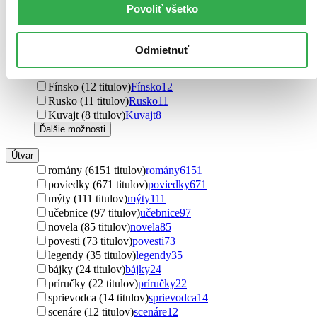
Belgicko (22 titulov)
Belgicko
22
Povoliť všetko
Nórsko (21 titulov)
Nórsko
21
Taliansko (18 titulov)
Taliansko
18
Brazília (16 titulov)
Brazília
16
Odmietnuť
Malajzia (16 titulov)
Malajzia
16
Južná Afrika (16 titulov)
Južná Afrika
16
Fínsko (12 titulov)
Fínsko
12
Rusko (11 titulov)
Rusko
11
Kuvajt (8 titulov)
Kuvajt
8
Ďalšie možnosti
Útvar
romány (6151 titulov)
romány
6151
poviedky (671 titulov)
poviedky
671
mýty (111 titulov)
mýty
111
učebnice (97 titulov)
učebnice
97
novela (85 titulov)
novela
85
povesti (73 titulov)
povesti
73
legendy (35 titulov)
legendy
35
bájky (24 titulov)
bájky
24
príručky (22 titulov)
príručky
22
sprievodca (14 titulov)
sprievodca
14
scenáre (12 titulov)
scenáre
12