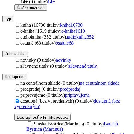
14+ (0 titulov)
14+
Ďalšie možnosti
Typ
kniha (16730 titulov)
kniha
16730
e-kniha (1619 titulov)
e-kniha
1619
audiokniha (352 titulov)
audiokniha
352
ostatné (68 titulov)
ostatné
68
Zobraziť iba
novinky (0 titulov)
novinky
zľavnené tituly (0 titulov)
zľavnené tituly
Dostupnosť
na centrálnom sklade (0 titulov)
na centrálnom sklade
predpredaj (0 titulov)
predpredaj
pripravujeme (0 titulov)
pripravujeme
dostupná (bez vypredaných) (0 titulov)
dostupná (bez
vypredaných)
Dostupnosť v kníhkupectve
Banská Bystrica (Martinus) (0 titulov)
Banská
Bystrica (Martinus)