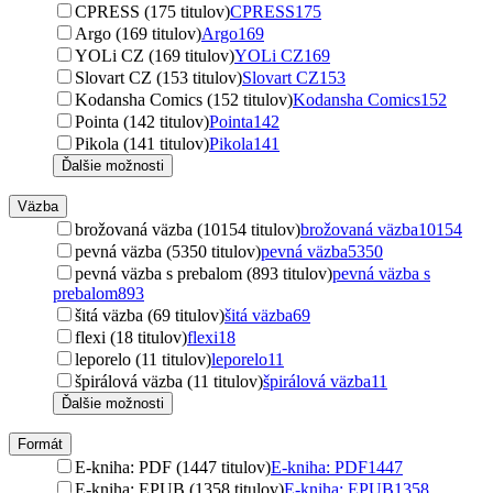
CPRESS (175 titulov)
CPRESS
175
Argo (169 titulov)
Argo
169
YOLi CZ (169 titulov)
YOLi CZ
169
Slovart CZ (153 titulov)
Slovart CZ
153
Kodansha Comics (152 titulov)
Kodansha Comics
152
Pointa (142 titulov)
Pointa
142
Pikola (141 titulov)
Pikola
141
Ďalšie možnosti
Väzba
brožovaná väzba (10154 titulov)
brožovaná väzba
10154
pevná väzba (5350 titulov)
pevná väzba
5350
pevná väzba s prebalom (893 titulov)
pevná väzba s
prebalom
893
šitá väzba (69 titulov)
šitá väzba
69
flexi (18 titulov)
flexi
18
leporelo (11 titulov)
leporelo
11
špirálová väzba (11 titulov)
špirálová väzba
11
Ďalšie možnosti
Formát
E-kniha: PDF (1447 titulov)
E-kniha: PDF
1447
E-kniha: EPUB (1358 titulov)
E-kniha: EPUB
1358