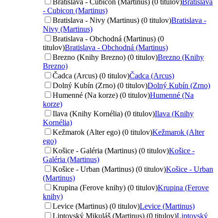
Bratislava - Cubicon (Martinus) (0 titulov)
Bratislava
- Cubicon (Martinus)
Bratislava - Nivy (Martinus) (0 titulov)
Bratislava -
Nivy (Martinus)
Bratislava - Obchodná (Martinus) (0
titulov)
Bratislava - Obchodná (Martinus)
Brezno (Knihy Brezno) (0 titulov)
Brezno (Knihy
Brezno)
Čadca (Arcus) (0 titulov)
Čadca (Arcus)
Dolný Kubín (Zrno) (0 titulov)
Dolný Kubín (Zrno)
Humenné (Na korze) (0 titulov)
Humenné (Na
korze)
Ilava (Knihy Kornélia) (0 titulov)
Ilava (Knihy
Kornélia)
Kežmarok (Alter ego) (0 titulov)
Kežmarok (Alter
ego)
Košice - Galéria (Martinus) (0 titulov)
Košice -
Galéria (Martinus)
Košice - Urban (Martinus) (0 titulov)
Košice - Urban
(Martinus)
Krupina (Ferove knihy) (0 titulov)
Krupina (Ferove
knihy)
Levice (Martinus) (0 titulov)
Levice (Martinus)
Liptovský Mikuláš (Martinus) (0 titulov)
Liptovský