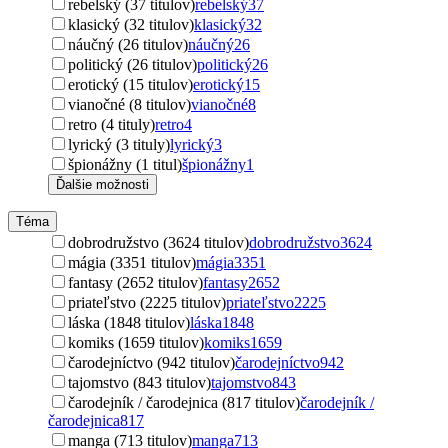
rebelský (37 titulov)
rebelský
37
klasický (32 titulov)
klasický
32
náučný (26 titulov)
náučný
26
politický (26 titulov)
politický
26
erotický (15 titulov)
erotický
15
vianočné (8 titulov)
vianočné
8
retro (4 tituly)
retro
4
lyrický (3 tituly)
lyrický
3
špionážny (1 titul)
špionážny
1
Ďalšie možnosti
Téma
dobrodružstvo (3624 titulov)
dobrodružstvo
3624
mágia (3351 titulov)
mágia
3351
fantasy (2652 titulov)
fantasy
2652
priateľstvo (2225 titulov)
priateľstvo
2225
láska (1848 titulov)
láska
1848
komiks (1659 titulov)
komiks
1659
čarodejníctvo (942 titulov)
čarodejníctvo
942
tajomstvo (843 titulov)
tajomstvo
843
čarodejník / čarodejnica (817 titulov)
čarodejník /
čarodejnica
817
manga (713 titulov)
manga
713