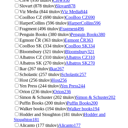
Crew (930 titulov)
Crew
930
Slovart (878 titulov)
Slovart
878
Viz Media (844 titulov)
Viz Media
844
CooBoo CZ (690 titulov)
CooBoo CZ
690
HarperCollins (596 titulov)
HarperCollins
596
Fragment (496 titulov)
Fragment
496
Penguin Books (380 titulov)
Penguin Books
380
Egmont ČR (363 titulov)
Egmont ČR
363
CooBoo SK (334 titulov)
CooBoo SK
334
Bloomsbury (321 titulov)
Bloomsbury
321
Albatros CZ (310 titulov)
Albatros CZ
310
Albatros SK (270 titulov)
Albatros SK
270
Ikar (267 titulov)
Ikar
267
Scholastic (257 titulov)
Scholastic
257
Host (256 titulov)
Host
256
Yen Press (244 titulov)
Yen Press
244
Orion (236 titulov)
Orion
236
Simon & Schuster (202 titulov)
Simon & Schuster
202
Puffin Books (200 titulov)
Puffin Books
200
Walker books (194 titulov)
Walker books
194
Hodder and Stoughton (181 titulov)
Hodder and
Stoughton
181
Alicanto (177 titulov)
Alicanto
177