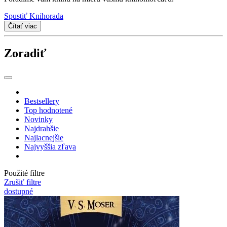
Spustiť Knihorada
Čítať viac
Zoradiť
Bestsellery
Top hodnotené
Novinky
Najdrahšie
Najlacnejšie
Najvyššia zľava
Použité filtre
Zrušiť filtre
dostupné