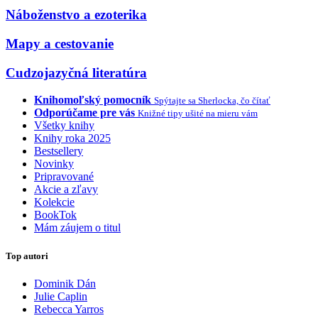
Náboženstvo a ezoterika
Mapy a cestovanie
Cudzojazyčná literatúra
Knihomoľský pomocník
Spýtajte sa Sherlocka, čo čítať
Odporúčame pre vás
Knižné tipy ušité na mieru vám
Všetky knihy
Knihy roka 2025
Bestsellery
Novinky
Pripravované
Akcie a zľavy
Kolekcie
BookTok
Mám záujem o titul
Top autori
Dominik Dán
Julie Caplin
Rebecca Yarros