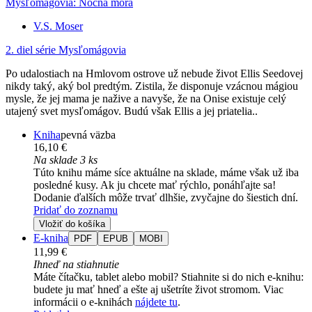
Mysľomágovia: Nočná mora
V.S. Moser
2. diel série
Mysľomágovia
Po udalostiach na Hmlovom ostrove už nebude život Ellis Seedovej
nikdy taký, aký bol predtým. Zistila, že disponuje vzácnou mágiou
mysle, že jej mama je nažive a navyše, že na Onise existuje celý
utajený svet mysľomágov. Budú však Ellis a jej priatelia..
Kniha
pevná väzba
16,10 €
Na sklade 3 ks
Túto knihu máme síce aktuálne na sklade, máme však už iba
posledné kusy. Ak ju chcete mať rýchlo, ponáhľajte sa!
Dodanie ďalších môže trvať dlhšie, zvyčajne do šiestich dní.
Pridať do zoznamu
Vložiť do košíka
E-kniha
PDF
EPUB
MOBI
11,99 €
Ihneď na stiahnutie
Máte čítačku, tablet alebo mobil? Stiahnite si do nich e-knihu:
budete ju mať hneď a ešte aj ušetríte život stromom. Viac
informácii o e-knihách
nájdete tu
.