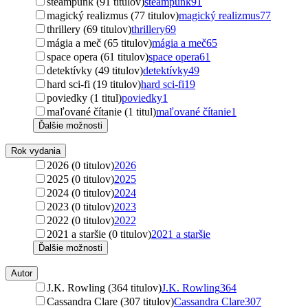
steampunk (91 titulov)
steampunk
91
magický realizmus (77 titulov)
magický realizmus
77
thrillery (69 titulov)
thrillery
69
mágia a meč (65 titulov)
mágia a meč
65
space opera (61 titulov)
space opera
61
detektívky (49 titulov)
detektívky
49
hard sci-fi (19 titulov)
hard sci-fi
19
poviedky (1 titul)
poviedky
1
maľované čítanie (1 titul)
maľované čítanie
1
Ďalšie možnosti
Rok vydania
2026 (0 titulov)
2026
2025 (0 titulov)
2025
2024 (0 titulov)
2024
2023 (0 titulov)
2023
2022 (0 titulov)
2022
2021 a staršie (0 titulov)
2021 a staršie
Ďalšie možnosti
Autor
J.K. Rowling (364 titulov)
J.K. Rowling
364
Cassandra Clare (307 titulov)
Cassandra Clare
307