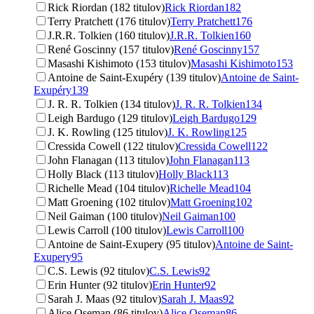
Rick Riordan (182 titulov)
Rick Riordan
182
Terry Pratchett (176 titulov)
Terry Pratchett
176
J.R.R. Tolkien (160 titulov)
J.R.R. Tolkien
160
René Goscinny (157 titulov)
René Goscinny
157
Masashi Kishimoto (153 titulov)
Masashi Kishimoto
153
Antoine de Saint-Exupéry (139 titulov)
Antoine de Saint-
Exupéry
139
J. R. R. Tolkien (134 titulov)
J. R. R. Tolkien
134
Leigh Bardugo (129 titulov)
Leigh Bardugo
129
J. K. Rowling (125 titulov)
J. K. Rowling
125
Cressida Cowell (122 titulov)
Cressida Cowell
122
John Flanagan (113 titulov)
John Flanagan
113
Holly Black (113 titulov)
Holly Black
113
Richelle Mead (104 titulov)
Richelle Mead
104
Matt Groening (102 titulov)
Matt Groening
102
Neil Gaiman (100 titulov)
Neil Gaiman
100
Lewis Carroll (100 titulov)
Lewis Carroll
100
Antoine de Saint-Exupery (95 titulov)
Antoine de Saint-
Exupery
95
C.S. Lewis (92 titulov)
C.S. Lewis
92
Erin Hunter (92 titulov)
Erin Hunter
92
Sarah J. Maas (92 titulov)
Sarah J. Maas
92
Alice Oseman (86 titulov)
Alice Oseman
86