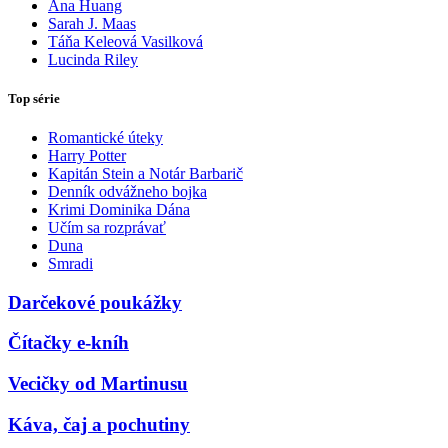
Ana Huang
Sarah J. Maas
Táňa Keleová Vasilková
Lucinda Riley
Top série
Romantické úteky
Harry Potter
Kapitán Stein a Notár Barbarič
Denník odvážneho bojka
Krimi Dominika Dána
Učím sa rozprávať
Duna
Smradi
Darčekové poukážky
Čítačky e-kníh
Vecičky od Martinusu
Káva, čaj a pochutiny