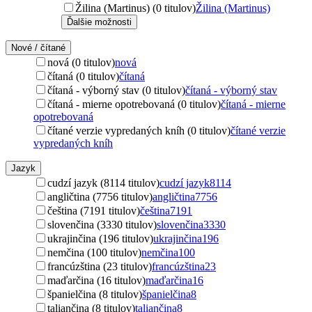
Žilina (Martinus) (0 titulov)
Žilina (Martinus)
Ďalšie možnosti
Nové / čítané
nová (0 titulov)
nová
čítaná (0 titulov)
čítaná
čítaná - výborný stav (0 titulov)
čítaná - výborný stav
čítaná - mierne opotrebovaná (0 titulov)
čítaná - mierne
opotrebovaná
čítané verzie vypredaných kníh (0 titulov)
čítané verzie
vypredaných kníh
Jazyk
cudzí jazyk (8114 titulov)
cudzí jazyk
8114
angličtina (7756 titulov)
angličtina
7756
čeština (7191 titulov)
čeština
7191
slovenčina (3330 titulov)
slovenčina
3330
ukrajinčina (196 titulov)
ukrajinčina
196
nemčina (100 titulov)
nemčina
100
francúzština (23 titulov)
francúzština
23
maďarčina (16 titulov)
maďarčina
16
španielčina (8 titulov)
španielčina
8
taliančina (8 titulov)
taliančina
8