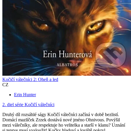
Kočičí válečníci 2: Oheň a led
CZ
Erin Hunter
2. diel série
Kočičí válečníci
Druhý díl rozsáhlé ságy Kočičí válečníci začíná v době bezlistí.
Domácí mazlíček Zrzek dostává nové jméno Ohnivous. Povýšil
mezi válečníky, ale respektuje ho velitelka a starší v klanu? Uznání
si teprve musí vysloužit! Kočky hladoví a loviště pokryl...