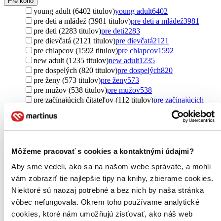
Pre koho
young adult (6402 titulov)
young adult
6402
pre deti a mládež (3981 titulov)
pre deti a mládež
3981
pre deti (2283 titulov)
pre deti
2283
pre dievčatá (2121 titulov)
pre dievčatá
2121
pre chlapcov (1592 titulov)
pre chlapcov
1592
new adult (1235 titulov)
new adult
1235
pre dospelých (820 titulov)
pre dospelých
820
pre ženy (573 titulov)
pre ženy
573
pre mužov (538 titulov)
pre mužov
538
pre začínajúcich čitateľov (112 titulov)
pre začínajúcich
čitateľov
112
pre prvákov (69 titulov)
pre prvákov
69
pre dyslektikov (37 titulov)
pre dyslektikov
37
pre rebelky (35 titulov)
pre rebelky
35
pre náročných (4 tituly)
pre náročných
4
Môžeme pracovať s cookies a kontaktnými údajmi?
pre trénerov (3 tituly)
pre trénerov
3
Aby sme vedeli, ako sa na našom webe správate, a mohli
pre študentov (3 tituly)
pre študentov
3
pre žiakov (3 tituly)
pre žiakov
3
vám zobraziť tie najlepšie tipy na knihy, zbierame cookies.
pre kresťanov (1 titul)
pre kresťanov
1
Niektoré sú naozaj potrebné a bez nich by naša stránka
pre rodičov (1 titul)
pre rodičov
1
vôbec nefungovala. Okrem toho používame analytické
Ďalšie možnosti
cookies, ktoré nám umožňujú zisťovať, ako náš web