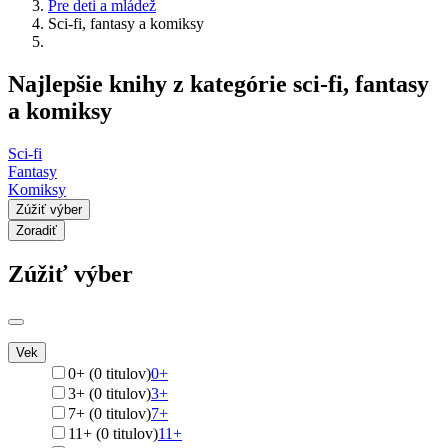
Pre deti a mládež
Sci-fi, fantasy a komiksy
Najlepšie knihy z kategórie sci-fi, fantasy
a komiksy
Sci-fi
Fantasy
Komiksy
Zúžiť výber
Zoradiť
Zúžiť výber
Vek
0+ (0 titulov)
0+
3+ (0 titulov)
3+
7+ (0 titulov)
7+
11+ (0 titulov)
11+