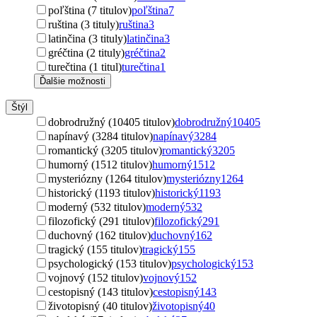
poľština (7 titulov)
poľština
7
ruština (3 tituly)
ruština
3
latinčina (3 tituly)
latinčina
3
gréčtina (2 tituly)
gréčtina
2
turečtina (1 titul)
turečtina
1
Ďalšie možnosti
Štýl
dobrodružný (10405 titulov)
dobrodružný
10405
napínavý (3284 titulov)
napínavý
3284
romantický (3205 titulov)
romantický
3205
humorný (1512 titulov)
humorný
1512
mysteriózny (1264 titulov)
mysteriózny
1264
historický (1193 titulov)
historický
1193
moderný (532 titulov)
moderný
532
filozofický (291 titulov)
filozofický
291
duchovný (162 titulov)
duchovný
162
tragický (155 titulov)
tragický
155
psychologický (153 titulov)
psychologický
153
vojnový (152 titulov)
vojnový
152
cestopisný (143 titulov)
cestopisný
143
životopisný (40 titulov)
životopisný
40