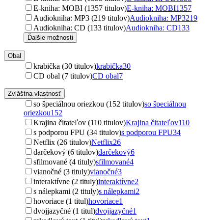
E-kniha: MOBI (1357 titulov)
E-kniha: MOBI
1357
Audiokniha: MP3 (219 titulov)
Audiokniha: MP3
219
Audiokniha: CD (133 titulov)
Audiokniha: CD
133
Ďalšie možnosti
Obal
krabička (30 titulov)
krabička
30
CD obal (7 titulov)
CD obal
7
Zvláštna vlastnosť
so špeciálnou oriezkou (152 titulov)
so špeciálnou
oriezkou
152
Krajina čitateľov (110 titulov)
Krajina čitateľov
110
s podporou FPU (34 titulov)
s podporou FPU
34
Netflix (26 titulov)
Netflix
26
darčekový (6 titulov)
darčekový
6
sfilmované (4 tituly)
sfilmované
4
vianočné (3 tituly)
vianočné
3
interaktívne (2 tituly)
interaktívne
2
s nálepkami (2 tituly)
s nálepkami
2
hovoriace (1 titul)
hovoriace
1
dvojjazyčné (1 titul)
dvojjazyčné
1