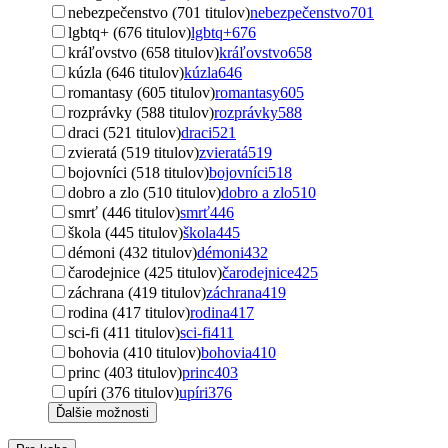
nebezpečenstvo (701 titulov)
nebezpečenstvo
701
lgbtq+ (676 titulov)
lgbtq+
676
kráľovstvo (658 titulov)
kráľovstvo
658
kúzla (646 titulov)
kúzla
646
romantasy (605 titulov)
romantasy
605
rozprávky (588 titulov)
rozprávky
588
draci (521 titulov)
draci
521
zvieratá (519 titulov)
zvieratá
519
bojovníci (518 titulov)
bojovníci
518
dobro a zlo (510 titulov)
dobro a zlo
510
smrť (446 titulov)
smrť
446
škola (445 titulov)
škola
445
démoni (432 titulov)
démoni
432
čarodejnice (425 titulov)
čarodejnice
425
záchrana (419 titulov)
záchrana
419
rodina (417 titulov)
rodina
417
sci-fi (411 titulov)
sci-fi
411
bohovia (410 titulov)
bohovia
410
princ (403 titulov)
princ
403
upíri (376 titulov)
upíri
376
Ďalšie možnosti