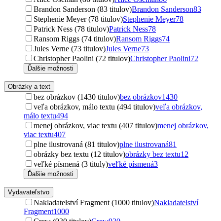
Brandon Sanderson (83 titulov)
Brandon Sanderson
83
Stephenie Meyer (78 titulov)
Stephenie Meyer
78
Patrick Ness (78 titulov)
Patrick Ness
78
Ransom Riggs (74 titulov)
Ransom Riggs
74
Jules Verne (73 titulov)
Jules Verne
73
Christopher Paolini (72 titulov)
Christopher Paolini
72
Ďalšie možnosti
Obrázky a text
bez obrázkov (1430 titulov)
bez obrázkov
1430
veľa obrázkov, málo textu (494 titulov)
veľa obrázkov,
málo textu
494
menej obrázkov, viac textu (407 titulov)
menej obrázkov,
viac textu
407
plne ilustrovaná (81 titulov)
plne ilustrovaná
81
obrázky bez textu (12 titulov)
obrázky bez textu
12
veľké písmená (3 tituly)
veľké písmená
3
Ďalšie možnosti
Vydavateľstvo
Nakladatelství Fragment (1000 titulov)
Nakladatelství
Fragment
1000