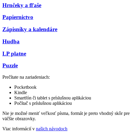
Hrnčeky a fľaše
Papiernictvo
Zápisníky a kalendáre
Hudba
LP platne
Puzzle
Prečítate na zariadeniach:
Pocketbook
Kindle
Smartfón či tablet s príslušnou aplikáciou
Počítač s príslušnou aplikáciou
Nie je možné meniť veľkosť písma, formát je preto vhodný skôr pre
väčšie obrazovky.
Viac informácií v
našich návodoch