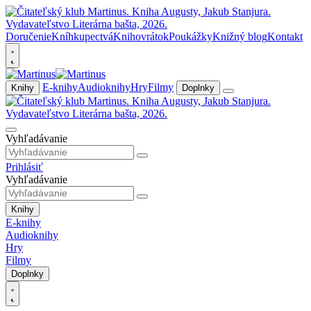
Doručenie
Kníhkupectvá
Knihovrátok
Poukážky
Knižný blog
Kontakt
E-knihy
Audioknihy
Hry
Filmy
Knihy
Doplnky
Vyhľadávanie
Prihlásiť
Vyhľadávanie
Knihy
E-knihy
Audioknihy
Hry
Filmy
Doplnky