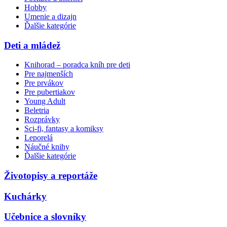
Hobby
Umenie a dizajn
Ďalšie kategórie
Deti a mládež
Knihorad – poradca kníh pre deti
Pre najmenších
Pre prvákov
Pre pubertiakov
Young Adult
Beletria
Rozprávky
Sci-fi, fantasy a komiksy
Leporelá
Náučné knihy
Ďalšie kategórie
Životopisy a reportáže
Kuchárky
Učebnice a slovníky