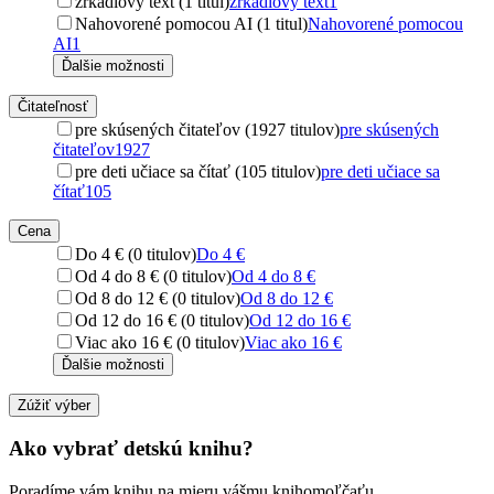
zrkadlový text (1 titul)
zrkadlový text
1
Nahovorené pomocou AI (1 titul)
Nahovorené pomocou
AI
1
Ďalšie možnosti
Čitateľnosť
pre skúsených čitateľov (1927 titulov)
pre skúsených
čitateľov
1927
pre deti učiace sa čítať (105 titulov)
pre deti učiace sa
čítať
105
Cena
Do 4 € (0 titulov)
Do 4 €
Od 4 do 8 € (0 titulov)
Od 4 do 8 €
Od 8 do 12 € (0 titulov)
Od 8 do 12 €
Od 12 do 16 € (0 titulov)
Od 12 do 16 €
Viac ako 16 € (0 titulov)
Viac ako 16 €
Ďalšie možnosti
Zúžiť výber
Ako vybrať detskú knihu?
Poradíme vám knihu na mieru vášmu knihomoľčaťu.