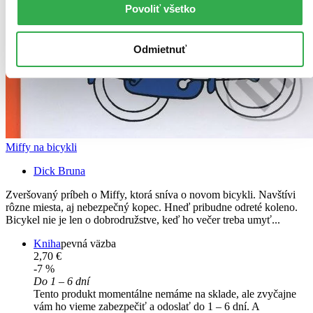
Povoliť všetko
Odmietnuť
Miffy na bicykli
Dick Bruna
Zveršovaný príbeh o Miffy, ktorá sníva o novom bicykli. Navštívi
rôzne miesta, aj nebezpečný kopec. Hneď pribudne odreté koleno.
Bicykel nie je len o dobrodružstve, keď ho večer treba umyť...
Kniha
pevná väzba
2,70 €
-7 %
Do 1 – 6 dní
Tento produkt momentálne nemáme na sklade, ale zvyčajne
vám ho vieme zabezpečiť a odoslať do 1 – 6 dní. A