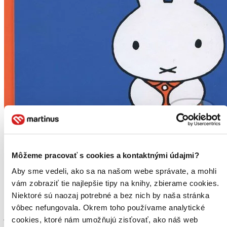
Môžeme pracovať s cookies a kontaktnými údajmi?
Miffy
Aby sme vedeli, ako sa na našom webe správate, a mohli
Dick Bruna
vám zobraziť tie najlepšie tipy na knihy, zbierame cookies.
Niektoré sú naozaj potrebné a bez nich by naša stránka
Dick Bruna postavičkou bieleho zajačika s menom Miffy už v roku
1955 položil základy jednoduchej ľúbivej detskej ilustrácie. Za jej
vôbec nefungovala. Okrem toho používame analytické
jednoduchosťou sa však skrýva zmysel pre zodpovedný prístup k
cookies, ktoré nám umožňujú zisťovať, ako náš web
tvárnej detskej duši...