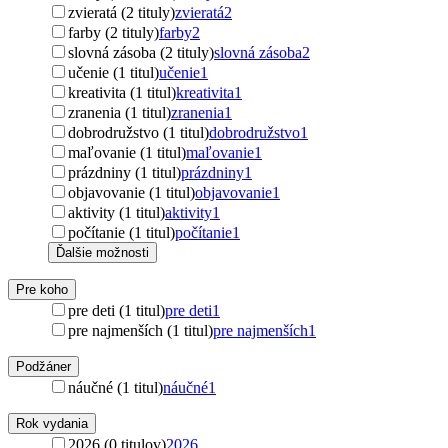
zvieratá (2 tituly)
zvieratá
2
farby (2 tituly)
farby
2
slovná zásoba (2 tituly)
slovná zásoba
2
učenie (1 titul)
učenie
1
kreativita (1 titul)
kreativita
1
zranenia (1 titul)
zranenia
1
dobrodružstvo (1 titul)
dobrodružstvo
1
maľovanie (1 titul)
maľovanie
1
prázdniny (1 titul)
prázdniny
1
objavovanie (1 titul)
objavovanie
1
aktivity (1 titul)
aktivity
1
počítanie (1 titul)
počítanie
1
Ďalšie možnosti
Pre koho
pre deti (1 titul)
pre deti
1
pre najmenších (1 titul)
pre najmenších
1
Podžáner
náučné (1 titul)
náučné
1
Rok vydania
2026 (0 titulov)
2026