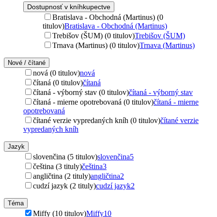
Dostupnosť v kníhkupectve
Bratislava - Obchodná (Martinus) (0
titulov)
Bratislava - Obchodná (Martinus)
Trebišov (ŠUM) (0 titulov)
Trebišov (ŠUM)
Trnava (Martinus) (0 titulov)
Trnava (Martinus)
Nové / čítané
nová (0 titulov)
nová
čítaná (0 titulov)
čítaná
čítaná - výborný stav (0 titulov)
čítaná - výborný stav
čítaná - mierne opotrebovaná (0 titulov)
čítaná - mierne
opotrebovaná
čítané verzie vypredaných kníh (0 titulov)
čítané verzie
vypredaných kníh
Jazyk
slovenčina (5 titulov)
slovenčina
5
čeština (3 tituly)
čeština
3
angličtina (2 tituly)
angličtina
2
cudzí jazyk (2 tituly)
cudzí jazyk
2
Téma
Miffy (10 titulov)
Miffy
10