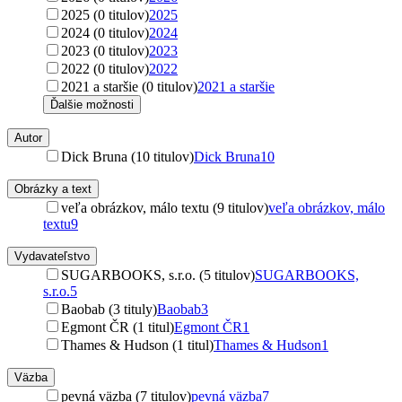
2025 (0 titulov)
2025
2024 (0 titulov)
2024
2023 (0 titulov)
2023
2022 (0 titulov)
2022
2021 a staršie (0 titulov)
2021 a staršie
Ďalšie možnosti
Autor
Dick Bruna (10 titulov)
Dick Bruna
10
Obrázky a text
veľa obrázkov, málo textu (9 titulov)
veľa obrázkov, málo
textu
9
Vydavateľstvo
SUGARBOOKS, s.r.o. (5 titulov)
SUGARBOOKS,
s.r.o.
5
Baobab (3 tituly)
Baobab
3
Egmont ČR (1 titul)
Egmont ČR
1
Thames & Hudson (1 titul)
Thames & Hudson
1
Väzba
pevná väzba (7 titulov)
pevná väzba
7