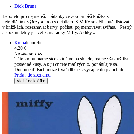
Dick Bruna
Leporelo pro nejmenší. Hádanky ze zoo přináší knížka s
netradičními výřezy a hrou s detailem. S Miffy se děti naučí listovat
v knížkách, rozeznávat barvy, počítat, pojmenovávat zvířata... Pestrý
a srozumitelný je svět kamarádky Miffy. A díky...
Kniha
leporelo
4,20 €
Na sklade 1 ks
Túto knihu máme síce aktuálne na sklade, máme však už iba
posledné kusy. Ak ju chcete mať rýchlo, ponáhľajte sa!
Dodanie ďalších môže trvať dlhšie, zvyčajne do piatich dní.
Pridať do zoznamu
Vložiť do košíka