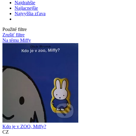
Najdrahšie
Najlacnejšie
Najvyššia zľava
Použité filtre
Zrušiť filtre
Na tému Miffy
Kdo je v ZOO, Miffy?
CZ