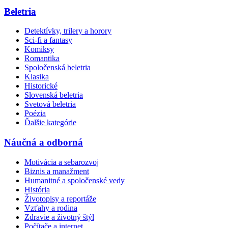
Beletria
Detektívky, trilery a horory
Sci-fi a fantasy
Komiksy
Romantika
Spoločenská beletria
Klasika
Historické
Slovenská beletria
Svetová beletria
Poézia
Ďalšie kategórie
Náučná a odborná
Motivácia a sebarozvoj
Biznis a manažment
Humanitné a spoločenské vedy
História
Životopisy a reportáže
Vzťahy a rodina
Zdravie a životný štýl
Počítače a internet