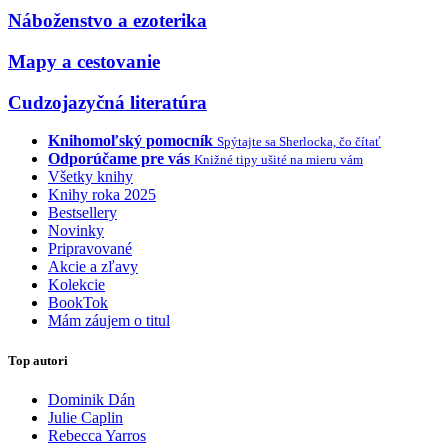
Náboženstvo a ezoterika
Mapy a cestovanie
Cudzojazyčná literatúra
Knihomoľský pomocník
Spýtajte sa Sherlocka, čo čítať
Odporúčame pre vás
Knižné tipy ušité na mieru vám
Všetky knihy
Knihy roka 2025
Bestsellery
Novinky
Pripravované
Akcie a zľavy
Kolekcie
BookTok
Mám záujem o titul
Top autori
Dominik Dán
Julie Caplin
Rebecca Yarros