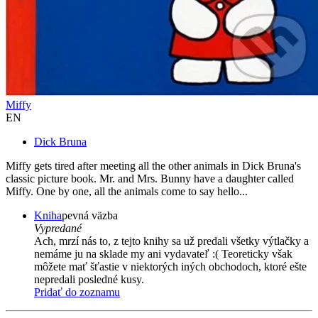
Miffy
EN
Dick Bruna
Miffy gets tired after meeting all the other animals in Dick Bruna's
classic picture book. Mr. and Mrs. Bunny have a daughter called
Miffy. One by one, all the animals come to say hello...
Kniha
pevná väzba
Vypredané
Ach, mrzí nás to, z tejto knihy sa už predali všetky výtlačky a
nemáme ju na sklade my ani vydavateľ :( Teoreticky však
môžete mať šťastie v niektorých iných obchodoch, ktoré ešte
nepredali posledné kusy.
Pridať do zoznamu