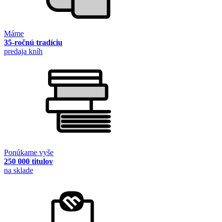
Máme
35-ročnú tradíciu
predaja kníh
Ponúkame vyše
250 000 titulov
na sklade