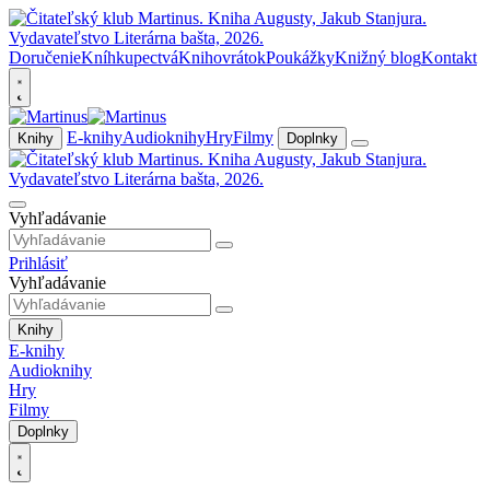
Doručenie
Kníhkupectvá
Knihovrátok
Poukážky
Knižný blog
Kontakt
E-knihy
Audioknihy
Hry
Filmy
Knihy
Doplnky
Vyhľadávanie
Prihlásiť
Vyhľadávanie
Knihy
E-knihy
Audioknihy
Hry
Filmy
Doplnky