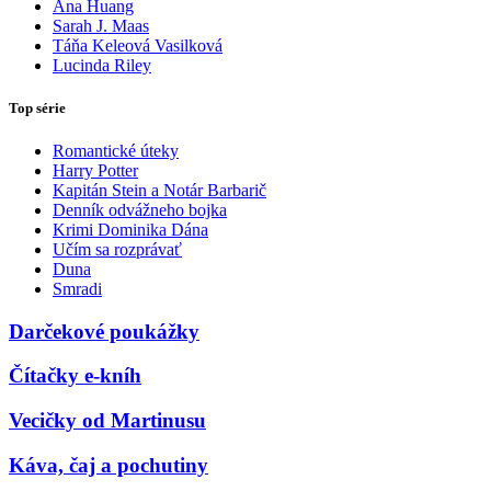
Ana Huang
Sarah J. Maas
Táňa Keleová Vasilková
Lucinda Riley
Top série
Romantické úteky
Harry Potter
Kapitán Stein a Notár Barbarič
Denník odvážneho bojka
Krimi Dominika Dána
Učím sa rozprávať
Duna
Smradi
Darčekové poukážky
Čítačky e-kníh
Vecičky od Martinusu
Káva, čaj a pochutiny