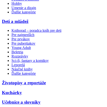
Hobby
Umenie a dizajn
Ďalšie kategórie
Deti a mládež
Knihorad – poradca kníh pre deti
Pre najmenších
Pre prvákov
Pre pubertiakov
Young Adult
Beletria
Rozprávky
Sci-fi, fantasy a komiksy
Leporelá
Náučné knihy
Ďalšie kategórie
Životopisy a reportáže
Kuchárky
Učebnice a slovníky