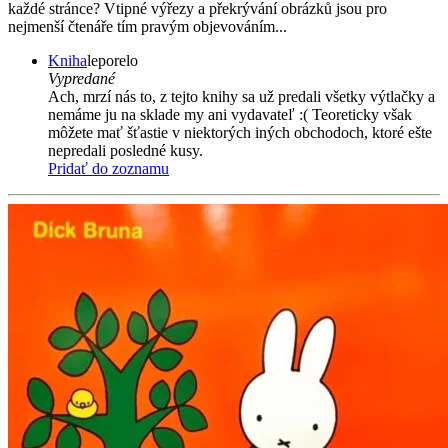
každé stránce? Vtipné výřezy a překrývání obrázků jsou pro
nejmenší čtenáře tím pravým objevováním...
Kniha
leporelo
Vypredané
Ach, mrzí nás to, z tejto knihy sa už predali všetky výtlačky a
nemáme ju na sklade my ani vydavateľ :( Teoreticky však
môžete mať šťastie v niektorých iných obchodoch, ktoré ešte
nepredali posledné kusy.
Pridať do zoznamu