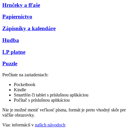
Hrnčeky a fľaše
Papiernictvo
Zápisníky a kalendáre
Hudba
LP platne
Puzzle
Prečítate na zariadeniach:
Pocketbook
Kindle
Smartfón či tablet s príslušnou aplikáciou
Počítač s príslušnou aplikáciou
Nie je možné meniť veľkosť písma, formát je preto vhodný skôr pre
väčšie obrazovky.
Viac informácií v
našich návodoch