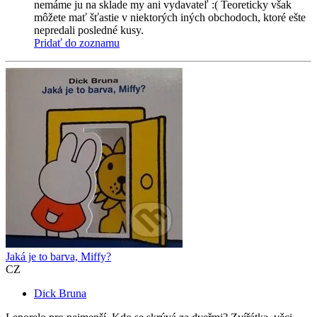
nemáme ju na sklade my ani vydavateľ :( Teoreticky však
môžete mať šťastie v niektorých iných obchodoch, ktoré ešte
nepredali posledné kusy.
Pridať do zoznamu
Jaká je to barva, Miffy?
CZ
Dick Bruna