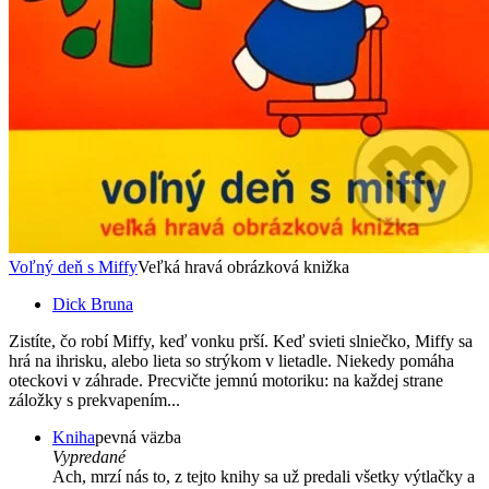
Voľný deň s Miffy
Veľká hravá obrázková knižka
Dick Bruna
Zistíte, čo robí Miffy, keď vonku prší. Keď svieti slniečko, Miffy sa
hrá na ihrisku, alebo lieta so strýkom v lietadle. Niekedy pomáha
oteckovi v záhrade. Precvičte jemnú motoriku: na každej strane
záložky s prekvapením...
Kniha
pevná väzba
Vypredané
Ach, mrzí nás to, z tejto knihy sa už predali všetky výtlačky a