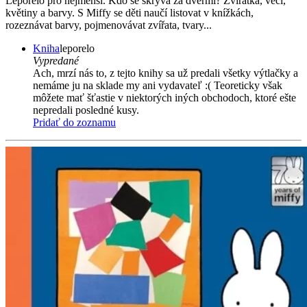
Leporelo pro nejmenší. Kdo se skrývá za dveřmi? Zvířátka, věci,
květiny a barvy. S Miffy se děti naučí listovat v knížkách,
rozeznávat barvy, pojmenovávat zvířata, tvary...
Kniha
leporelo
Vypredané
Ach, mrzí nás to, z tejto knihy sa už predali všetky výtlačky a
nemáme ju na sklade my ani vydavateľ :( Teoreticky však
môžete mať šťastie v niektorých iných obchodoch, ktoré ešte
nepredali posledné kusy.
Pridať do zoznamu