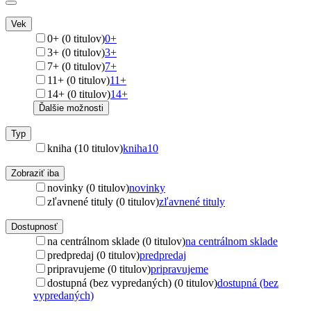
Vek
0+ (0 titulov)
0+
3+ (0 titulov)
3+
7+ (0 titulov)
7+
11+ (0 titulov)
11+
14+ (0 titulov)
14+
Ďalšie možnosti
Typ
kniha (10 titulov)
kniha
10
Zobraziť iba
novinky (0 titulov)
novinky
zľavnené tituly (0 titulov)
zľavnené tituly
Dostupnosť
na centrálnom sklade (0 titulov)
na centrálnom sklade
predpredaj (0 titulov)
predpredaj
pripravujeme (0 titulov)
pripravujeme
dostupná (bez vypredaných) (0 titulov)
dostupná (bez
vypredaných)