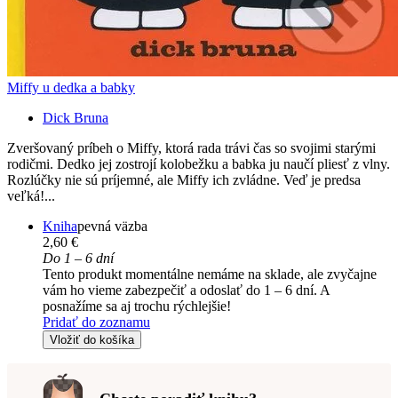
Miffy u dedka a babky
Dick Bruna
Zveršovaný príbeh o Miffy, ktorá rada trávi čas so svojimi starými
rodičmi. Dedko jej zostrojí kolobežku a babka ju naučí pliesť z vlny.
Rozlúčky nie sú príjemné, ale Miffy ich zvládne. Veď je predsa
veľká!...
Kniha
pevná väzba
2,60 €
Do 1 – 6 dní
Tento produkt momentálne nemáme na sklade, ale zvyčajne
vám ho vieme zabezpečiť a odoslať do 1 – 6 dní. A
posnažíme sa aj trochu rýchlejšie!
Pridať do zoznamu
Vložiť do košíka