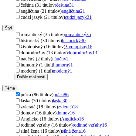
čeština (31 titulov)
čeština
31
angličtina (21 titulov)
angličtina
21
cudzí jazyk (21 titulov)
cudzí jazyk
21
Štýl
romantický (35 titulov)
romantický
35
historický (30 titulov)
historický
30
životopisný (16 titulov)
životopisný
16
dobrodružný (13 titulov)
dobrodružný
13
náučný (2 tituly)
náučný
2
humorný (1 titul)
humorný
1
moderný (1 titul)
moderný
1
Ďalšie možnosti
Téma
práca (86 titulov)
práca
86
láska (30 titulov)
láska
30
zvieratá (18 titulov)
zvieratá
18
domov (16 titulov)
domov
16
Anglicko (16 titulov)
Anglicko
16
rodinné vzťahy (16 titulov)
rodinné vzťahy
16
silná žena (16 titulov)
silná žena
16