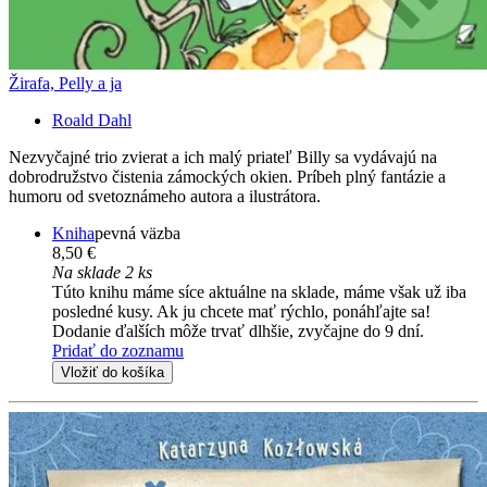
Žirafa, Pelly a ja
Roald Dahl
Nezvyčajné trio zvierat a ich malý priateľ Billy sa vydávajú na
dobrodružstvo čistenia zámockých okien. Príbeh plný fantázie a
humoru od svetoznámeho autora a ilustrátora.
Kniha
pevná väzba
8,50 €
Na sklade 2 ks
Túto knihu máme síce aktuálne na sklade, máme však už iba
posledné kusy. Ak ju chcete mať rýchlo, ponáhľajte sa!
Dodanie ďalších môže trvať dlhšie, zvyčajne do 9 dní.
Pridať do zoznamu
Vložiť do košíka