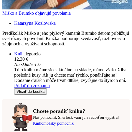
Miško a Brumko objavujú povolania
Katarzyna Kozlowska
Predškolák Miško a jeho plyšový kamarát Brumko deťom približujú
svet rôznych povolaní. Knižka podporuje zvedavosť, rozhovory o
záujmoch a využívaní schopností.
Kniha
leporelo
12,30 €
Na sklade 3 ks
Túto knihu máme síce aktuálne na sklade, máme však už iba
posledné kusy. Ak ju chcete mať rýchlo, ponáhľajte sa!
Dodanie ďalších môže trvať dlhšie, zvyčajne do štyroch dní.
Pridať do zoznamu
Vložiť do košíka
Chcete poradiť knihu?
Náš pomocník Sherlock vám ju s radosťou vypátra!
Knihomoľský pomocník