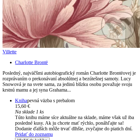
Villette
Charlotte Brontë
Posledný, najväčšmi autobiografický román Charlotte Brontëovej je
rozprávaním o prekonávaní absolútnej a bezútešnej samoty. Lucy
Snowová je na svete sama, za jedinú blízku osobu považuje svoju
krstnú mamu a jej syna Grahama...
Kniha
pevná väzba s prebalom
15,60 €
Na sklade 1 ks
Túto knihu máme síce aktuálne na sklade, máme však už iba
posledné kusy. Ak ju chcete mať rýchlo, ponáhľajte sa!
Dodanie ďalších môže trvať dlhšie, zvyčajne do piatich dní.
Pridať do zoznamu