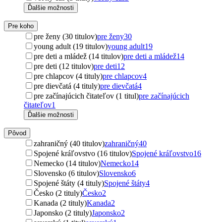
Ďalšie možnosti
Pre koho
pre ženy (30 titulov)
pre ženy
30
young adult (19 titulov)
young adult
19
pre deti a mládež (14 titulov)
pre deti a mládež
14
pre deti (12 titulov)
pre deti
12
pre chlapcov (4 tituly)
pre chlapcov
4
pre dievčatá (4 tituly)
pre dievčatá
4
pre začínajúcich čitateľov (1 titul)
pre začínajúcich
čitateľov
1
Ďalšie možnosti
Pôvod
zahraničný (40 titulov)
zahraničný
40
Spojené kráľovstvo (16 titulov)
Spojené kráľovstvo
16
Nemecko (14 titulov)
Nemecko
14
Slovensko (6 titulov)
Slovensko
6
Spojené štáty (4 tituly)
Spojené štáty
4
Česko (2 tituly)
Česko
2
Kanada (2 tituly)
Kanada
2
Japonsko (2 tituly)
Japonsko
2