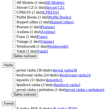
Jiří Models (1 titul)
Jiří Models
1
Slovart CZ (1 titul)
Slovart CZ
1
CPRESS (1 titul)
CPRESS
1
Puffin Books (1 titul)
Puffin Books
1
HarperCollins (1 titul)
HarperCollins
1
Pearson (1 titul)
Pearson
1
Axióma (1 titul)
Axióma
1
Fraus (1 titul)
Fraus
1
Vintage (1 titul)
Vintage
1
Wordsworth (1 titul)
Wordsworth
1
Vakát (1 titul)
Vakát
1
Ďalšie možnosti
Väzba
pevná väzba (38 titulov)
pevná väzba
38
brožovaná väzba (24 titulov)
brožovaná väzba
24
leporelo (11 titulov)
leporelo
11
špirálová väzba (3 tituly)
špirálová väzba
3
pevná väzba s prebalom (1 titul)
pevná väzba s prebalom
1
Ďalšie možnosti
Formát
E-kniha: PDF (6 titulov)
E-kniha: PDF
6