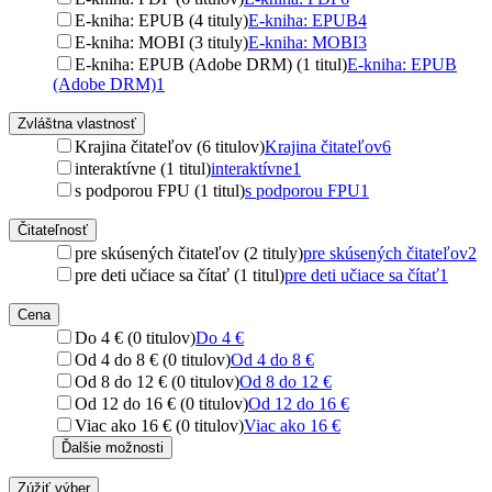
E-kniha: EPUB (4 tituly)
E-kniha: EPUB
4
E-kniha: MOBI (3 tituly)
E-kniha: MOBI
3
E-kniha: EPUB (Adobe DRM) (1 titul)
E-kniha: EPUB
(Adobe DRM)
1
Zvláštna vlastnosť
Krajina čitateľov (6 titulov)
Krajina čitateľov
6
interaktívne (1 titul)
interaktívne
1
s podporou FPU (1 titul)
s podporou FPU
1
Čitateľnosť
pre skúsených čitateľov (2 tituly)
pre skúsených čitateľov
2
pre deti učiace sa čítať (1 titul)
pre deti učiace sa čítať
1
Cena
Do 4 € (0 titulov)
Do 4 €
Od 4 do 8 € (0 titulov)
Od 4 do 8 €
Od 8 do 12 € (0 titulov)
Od 8 do 12 €
Od 12 do 16 € (0 titulov)
Od 12 do 16 €
Viac ako 16 € (0 titulov)
Viac ako 16 €
Ďalšie možnosti
Zúžiť výber