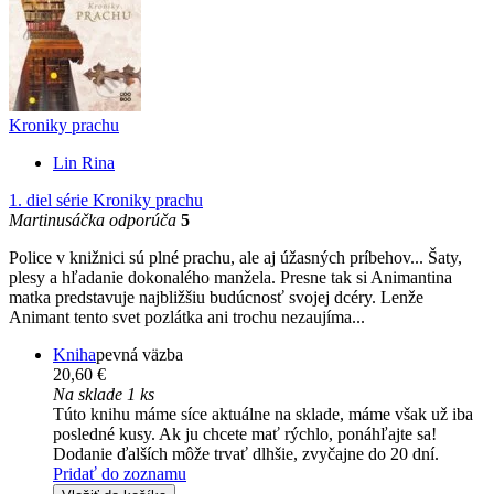
Kroniky prachu
Lin Rina
1. diel série
Kroniky prachu
Martinusáčka odporúča
5
Police v knižnici sú plné prachu, ale aj úžasných príbehov... Šaty,
plesy a hľadanie dokonalého manžela. Presne tak si Animantina
matka predstavuje najbližšiu budúcnosť svojej dcéry. Lenže
Animant tento svet pozlátka ani trochu nezaujíma...
Kniha
pevná väzba
20,60 €
Na sklade 1 ks
Túto knihu máme síce aktuálne na sklade, máme však už iba
posledné kusy. Ak ju chcete mať rýchlo, ponáhľajte sa!
Dodanie ďalších môže trvať dlhšie, zvyčajne do 20 dní.
Pridať do zoznamu