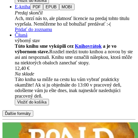
Vložiť do košíka
E-kniha
PDF
EPUB
MOBI
Predaj skončil
Ach, mrzí nás to, ale platnosť licencie na predaj tohto titulu
vypršala. Nemôžeme ho už bohužiaľ predávať :-(
Pridať do zoznamu
Čítaná
výborný stav
Túto knihu sme vykúpili cez
Knihovrátok
a je vo
výbornom stave.
Rozdiel medzi touto knihou a novou by ste
asi ani nespoznali. Knihu sme označili nálepkou, ktorá môže
na niektorých obaloch zanechať stopy.
12,40 €
Na sklade
Táto kniha sa môže na cestu ku vám vybrať prakticky
okamžite! Ak si ju objednáte do 13:00 v pracovný deň,
odošleme vám ju ešte dnes, inak najneskôr nasledujúci
pracovný deň.
Vložiť do košíka
Ďalšie formáty