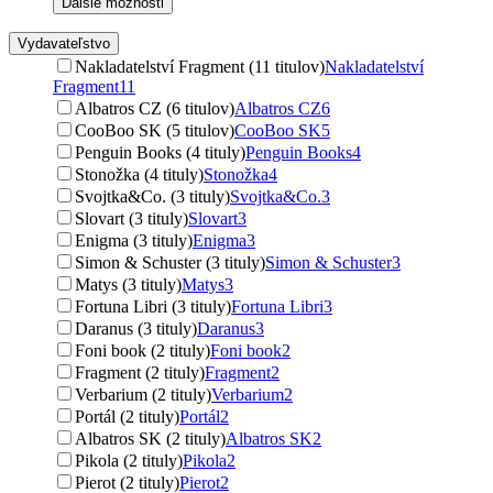
Ďalšie možnosti
Vydavateľstvo
Nakladatelství Fragment (11 titulov)
Nakladatelství
Fragment
11
Albatros CZ (6 titulov)
Albatros CZ
6
CooBoo SK (5 titulov)
CooBoo SK
5
Penguin Books (4 tituly)
Penguin Books
4
Stonožka (4 tituly)
Stonožka
4
Svojtka&Co. (3 tituly)
Svojtka&Co.
3
Slovart (3 tituly)
Slovart
3
Enigma (3 tituly)
Enigma
3
Simon & Schuster (3 tituly)
Simon & Schuster
3
Matys (3 tituly)
Matys
3
Fortuna Libri (3 tituly)
Fortuna Libri
3
Daranus (3 tituly)
Daranus
3
Foni book (2 tituly)
Foni book
2
Fragment (2 tituly)
Fragment
2
Verbarium (2 tituly)
Verbarium
2
Portál (2 tituly)
Portál
2
Albatros SK (2 tituly)
Albatros SK
2
Pikola (2 tituly)
Pikola
2
Pierot (2 tituly)
Pierot
2