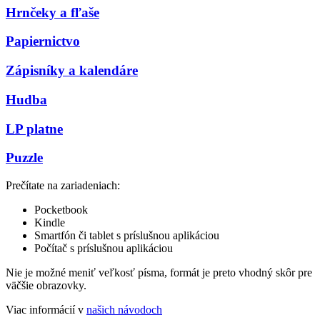
Hrnčeky a fľaše
Papiernictvo
Zápisníky a kalendáre
Hudba
LP platne
Puzzle
Prečítate na zariadeniach:
Pocketbook
Kindle
Smartfón či tablet s príslušnou aplikáciou
Počítač s príslušnou aplikáciou
Nie je možné meniť veľkosť písma, formát je preto vhodný skôr pre
väčšie obrazovky.
Viac informácií v
našich návodoch