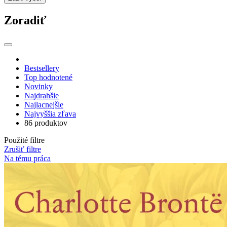
Zoradiť
Bestsellery
Top hodnotené
Novinky
Najdrahšie
Najlacnejšie
Najvyššia zľava
86 produktov
Použité filtre
Zrušiť filtre
Na tému práca