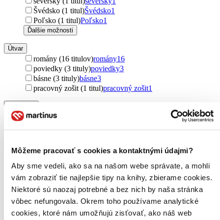
severský (1 titul)
severský
1
Švédsko (1 titul)
Švédsko
1
Poľsko (1 titul)
Poľsko
1
Ďalšie možnosti
Útvar
romány (16 titulov)
romány
16
poviedky (3 tituly)
poviedky
3
básne (3 tituly)
básne
3
pracovný zošit (1 titul)
pracovný zošit
1
Podžáner
low fantasy (14 titulov)
low fantasy
14
náučné (9 titulov)
náučné
9
fantasy (2 tituly)
fantasy
2
rozprávky (2 tituly)
rozprávky
2
Môžeme pracovať s cookies a kontaktnými údajmi?
manga (2 tituly)
manga
2
Ďalšie možnosti
Aby sme vedeli, ako sa na našom webe správate, a mohli
vám zobraziť tie najlepšie tipy na knihy, zbierame cookies.
Rok vydania
Niektoré sú naozaj potrebné a bez nich by naša stránka
2026 (0 titulov)
2026
vôbec nefungovala. Okrem toho používame analytické
2025 (0 titulov)
2025
cookies, ktoré nám umožňujú zisťovať, ako náš web
2024 (0 titulov)
2024