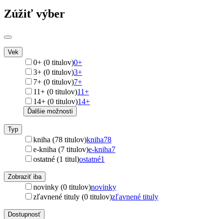
Zúžiť výber
Vek
0+ (0 titulov)
0+
3+ (0 titulov)
3+
7+ (0 titulov)
7+
11+ (0 titulov)
11+
14+ (0 titulov)
14+
Ďalšie možnosti
Typ
kniha (78 titulov)
kniha
78
e-kniha (7 titulov)
e-kniha
7
ostatné (1 titul)
ostatné
1
Zobraziť iba
novinky (0 titulov)
novinky
zľavnené tituly (0 titulov)
zľavnené tituly
Dostupnosť