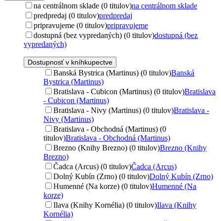
na centrálnom sklade (0 titulov)
na centrálnom sklade
predpredaj (0 titulov)
predpredaj
pripravujeme (0 titulov)
pripravujeme
dostupná (bez vypredaných) (0 titulov)
dostupná (bez
vypredaných)
Dostupnosť v kníhkupectve
Banská Bystrica (Martinus) (0 titulov)
Banská
Bystrica (Martinus)
Bratislava - Cubicon (Martinus) (0 titulov)
Bratislava
- Cubicon (Martinus)
Bratislava - Nivy (Martinus) (0 titulov)
Bratislava -
Nivy (Martinus)
Bratislava - Obchodná (Martinus) (0
titulov)
Bratislava - Obchodná (Martinus)
Brezno (Knihy Brezno) (0 titulov)
Brezno (Knihy
Brezno)
Čadca (Arcus) (0 titulov)
Čadca (Arcus)
Dolný Kubín (Zrno) (0 titulov)
Dolný Kubín (Zrno)
Humenné (Na korze) (0 titulov)
Humenné (Na
korze)
Ilava (Knihy Kornélia) (0 titulov)
Ilava (Knihy
Kornélia)