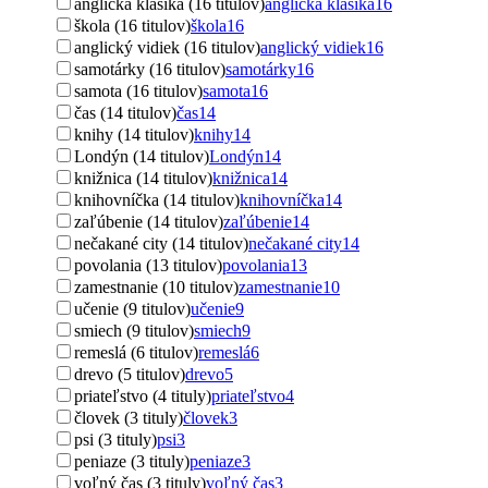
anglická klasika (16 titulov)
anglická klasika
16
škola (16 titulov)
škola
16
anglický vidiek (16 titulov)
anglický vidiek
16
samotárky (16 titulov)
samotárky
16
samota (16 titulov)
samota
16
čas (14 titulov)
čas
14
knihy (14 titulov)
knihy
14
Londýn (14 titulov)
Londýn
14
knižnica (14 titulov)
knižnica
14
knihovníčka (14 titulov)
knihovníčka
14
zaľúbenie (14 titulov)
zaľúbenie
14
nečakané city (14 titulov)
nečakané city
14
povolania (13 titulov)
povolania
13
zamestnanie (10 titulov)
zamestnanie
10
učenie (9 titulov)
učenie
9
smiech (9 titulov)
smiech
9
remeslá (6 titulov)
remeslá
6
drevo (5 titulov)
drevo
5
priateľstvo (4 tituly)
priateľstvo
4
človek (3 tituly)
človek
3
psi (3 tituly)
psi
3
peniaze (3 tituly)
peniaze
3
voľný čas (3 tituly)
voľný čas
3