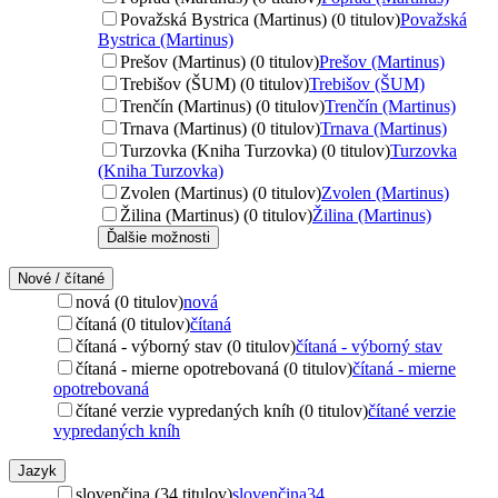
Považská Bystrica (Martinus) (0 titulov)
Považská
Bystrica (Martinus)
Prešov (Martinus) (0 titulov)
Prešov (Martinus)
Trebišov (ŠUM) (0 titulov)
Trebišov (ŠUM)
Trenčín (Martinus) (0 titulov)
Trenčín (Martinus)
Trnava (Martinus) (0 titulov)
Trnava (Martinus)
Turzovka (Kniha Turzovka) (0 titulov)
Turzovka
(Kniha Turzovka)
Zvolen (Martinus) (0 titulov)
Zvolen (Martinus)
Žilina (Martinus) (0 titulov)
Žilina (Martinus)
Ďalšie možnosti
Nové / čítané
nová (0 titulov)
nová
čítaná (0 titulov)
čítaná
čítaná - výborný stav (0 titulov)
čítaná - výborný stav
čítaná - mierne opotrebovaná (0 titulov)
čítaná - mierne
opotrebovaná
čítané verzie vypredaných kníh (0 titulov)
čítané verzie
vypredaných kníh
Jazyk
slovenčina (34 titulov)
slovenčina
34