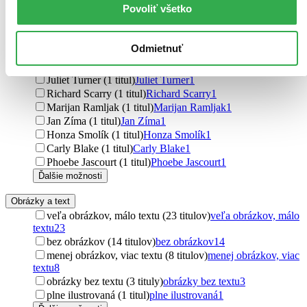
Povoliť všetko
Daniela Prusse (2 tituly)
Daniela Prusse
2
Cinders McLeod (2 tituly)
Cinders McLeod
2
Mária Štefánková (1 titul)
Mária Štefánková
1
Odmietnuť
Jiří Žáček (1 titul)
Jiří Žáček
1
Pat Hegarty (1 titul)
Pat Hegarty
1
Juliet Turner (1 titul)
Juliet Turner
1
Richard Scarry (1 titul)
Richard Scarry
1
Marijan Ramljak (1 titul)
Marijan Ramljak
1
Jan Zíma (1 titul)
Jan Zíma
1
Honza Smolík (1 titul)
Honza Smolík
1
Carly Blake (1 titul)
Carly Blake
1
Phoebe Jascourt (1 titul)
Phoebe Jascourt
1
Ďalšie možnosti
Obrázky a text
veľa obrázkov, málo textu (23 titulov)
veľa obrázkov, málo
textu
23
bez obrázkov (14 titulov)
bez obrázkov
14
menej obrázkov, viac textu (8 titulov)
menej obrázkov, viac
textu
8
obrázky bez textu (3 tituly)
obrázky bez textu
3
plne ilustrovaná (1 titul)
plne ilustrovaná
1