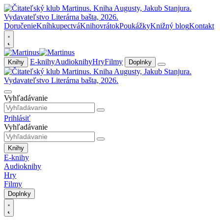
Doručenie
Kníhkupectvá
Knihovrátok
Poukážky
Knižný blog
Kontakt
E-knihy
Audioknihy
Hry
Filmy
Knihy
Doplnky
Vyhľadávanie
Prihlásiť
Vyhľadávanie
Knihy
E-knihy
Audioknihy
Hry
Filmy
Doplnky