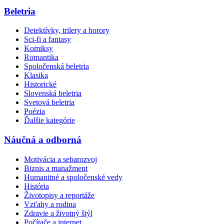
Beletria
Detektívky, trilery a horory
Sci-fi a fantasy
Komiksy
Romantika
Spoločenská beletria
Klasika
Historické
Slovenská beletria
Svetová beletria
Poézia
Ďalšie kategórie
Náučná a odborná
Motivácia a sebarozvoj
Biznis a manažment
Humanitné a spoločenské vedy
História
Životopisy a reportáže
Vzťahy a rodina
Zdravie a životný štýl
Počítače a internet