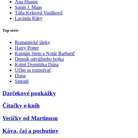
Ana Huang
Sarah J. Maas
Táňa Keleová Vasilková
Lucinda Riley
Top série
Romantické úteky
Harry Potter
Kapitán Stein a Notár Barbarič
Denník odvážneho bojka
Krimi Dominika Dána
Učím sa rozprávať
Duna
Smradi
Darčekové poukážky
Čítačky e-kníh
Vecičky od Martinusu
Káva, čaj a pochutiny