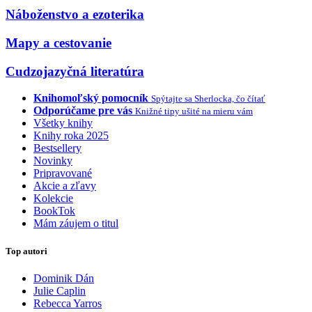
Náboženstvo a ezoterika
Mapy a cestovanie
Cudzojazyčná literatúra
Knihomoľský pomocník
Spýtajte sa Sherlocka, čo čítať
Odporúčame pre vás
Knižné tipy ušité na mieru vám
Všetky knihy
Knihy roka 2025
Bestsellery
Novinky
Pripravované
Akcie a zľavy
Kolekcie
BookTok
Mám záujem o titul
Top autori
Dominik Dán
Julie Caplin
Rebecca Yarros