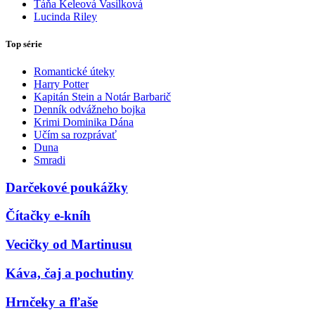
Táňa Keleová Vasilková
Lucinda Riley
Top série
Romantické úteky
Harry Potter
Kapitán Stein a Notár Barbarič
Denník odvážneho bojka
Krimi Dominika Dána
Učím sa rozprávať
Duna
Smradi
Darčekové poukážky
Čítačky e-kníh
Vecičky od Martinusu
Káva, čaj a pochutiny
Hrnčeky a fľaše