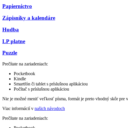
Papiernictvo
Zápisníky a kalendáre
Hudba
LP platne
Puzzle
Prečítate na zariadeniach:
Pocketbook
Kindle
Smartfón či tablet s príslušnou aplikáciou
Počítač s príslušnou aplikáciou
Nie je možné meniť veľkosť písma, formát je preto vhodný skôr pre 
Viac informácií v
našich návodoch
Prečítate na zariadeniach:
Pocketbook