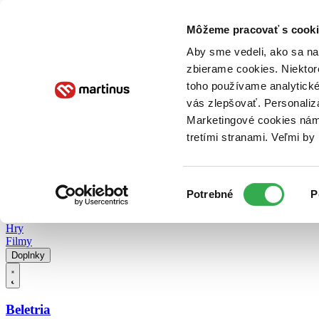
Doručenie
Kníhkupectvá
Knihovrátok
Poukážky
Knižný blog
Kontakt
Môžeme pracovať s cooki
Aby sme vedeli, ako sa na 
zbierame cookies. Niektor
E-knihy
Audioknihy
Hry
Filmy
Knihy
Doplnky
toho používame analytické
vás zlepšovať. Personaliz
Vyhľadávanie
Marketingové cookies nám 
tretími stranami. Veľmi b
Prihlásiť
Vyhľadávanie
Výber
Knihy
Potrebné
P
súhlasu
E-knihy
Audioknihy
Hry
Filmy
Doplnky
Beletria