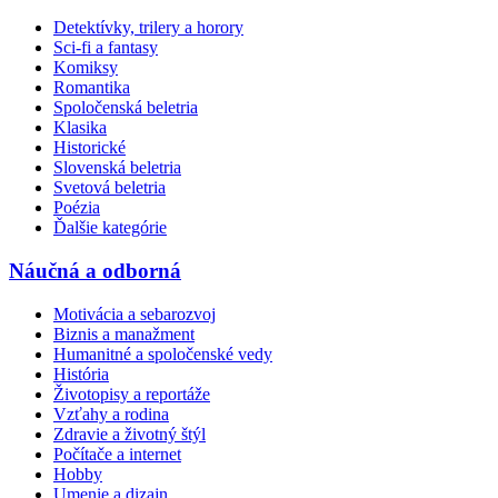
Detektívky, trilery a horory
Sci-fi a fantasy
Komiksy
Romantika
Spoločenská beletria
Klasika
Historické
Slovenská beletria
Svetová beletria
Poézia
Ďalšie kategórie
Náučná a odborná
Motivácia a sebarozvoj
Biznis a manažment
Humanitné a spoločenské vedy
História
Životopisy a reportáže
Vzťahy a rodina
Zdravie a životný štýl
Počítače a internet
Hobby
Umenie a dizajn