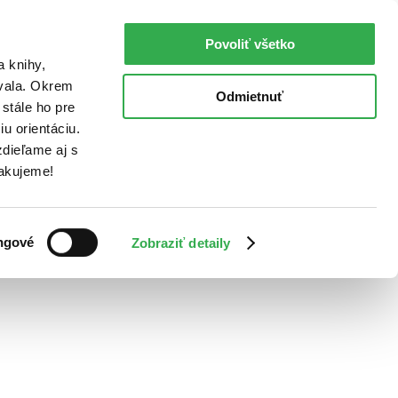
Povoliť všetko
a knihy,
ovala. Okrem
Odmietnuť
stále ho pre
u orientáciu.
dieľame aj s
Ďakujeme!
ngové
Zobraziť detaily