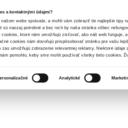
es a kontaktnými údajmi?
našom webe správate, a mohli vám zobraziť tie najlepšie tipy n
é sú naozaj potrebné a bez nich by naša stránka vôbec nefung
 cookies, ktoré nám umožňujú zisťovať, ako náš web funguje, a 
ačné cookies nám dovoľujú prispôsobovať stránku pre vašu lepši
zas umožňujú zobrazenie relevantnej reklamy. Niektoré údaje z
y nám pomohlo, keby sme mohli používať všetky tieto cookies. 
ersonalizačné
Analytické
Marketi