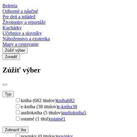
Beletria
Odborné a náučné
Pre deti a mládež
Životopisy a reportáže
Kuchárky
Učebnice a slovníky
Náboženstvo a ezoterika
Mapy a cestovanie
Zúžiť výber
Zoradiť
Zúžiť výber
Typ
kniha (682 titulov)
kniha
682
e-kniha (38 titulov)
e-kniha
38
audiokniha (5 titulov)
audiokniha
5
ostatné (1 titul)
ostatné
1
Zobraziť iba
novinky (0 titulov)
novinky