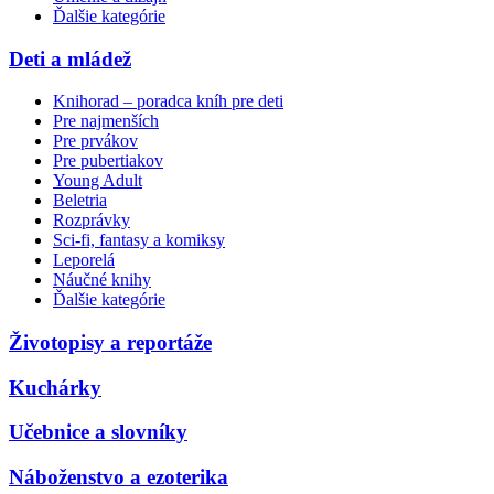
Ďalšie kategórie
Deti a mládež
Knihorad – poradca kníh pre deti
Pre najmenších
Pre prvákov
Pre pubertiakov
Young Adult
Beletria
Rozprávky
Sci-fi, fantasy a komiksy
Leporelá
Náučné knihy
Ďalšie kategórie
Životopisy a reportáže
Kuchárky
Učebnice a slovníky
Náboženstvo a ezoterika