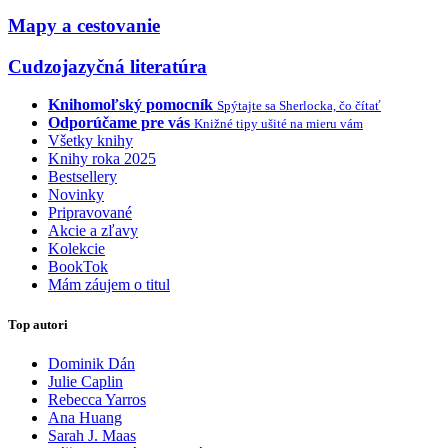
Mapy a cestovanie
Cudzojazyčná literatúra
Knihomoľský pomocník
Spýtajte sa Sherlocka, čo čítať
Odporúčame pre vás
Knižné tipy ušité na mieru vám
Všetky knihy
Knihy roka 2025
Bestsellery
Novinky
Pripravované
Akcie a zľavy
Kolekcie
BookTok
Mám záujem o titul
Top autori
Dominik Dán
Julie Caplin
Rebecca Yarros
Ana Huang
Sarah J. Maas