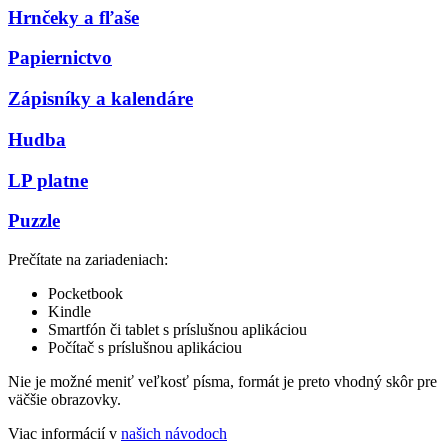
Hrnčeky a fľaše
Papiernictvo
Zápisníky a kalendáre
Hudba
LP platne
Puzzle
Prečítate na zariadeniach:
Pocketbook
Kindle
Smartfón či tablet s príslušnou aplikáciou
Počítač s príslušnou aplikáciou
Nie je možné meniť veľkosť písma, formát je preto vhodný skôr pre
väčšie obrazovky.
Viac informácií v
našich návodoch