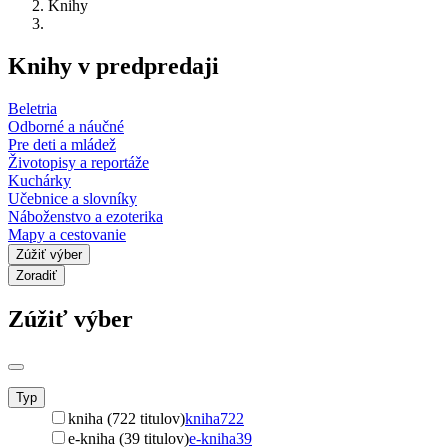
Knihy
Knihy v predpredaji
Beletria
Odborné a náučné
Pre deti a mládež
Životopisy a reportáže
Kuchárky
Učebnice a slovníky
Náboženstvo a ezoterika
Mapy a cestovanie
Zúžiť výber
Zoradiť
Zúžiť výber
Typ
kniha (722 titulov)
kniha
722
e-kniha (39 titulov)
e-kniha
39