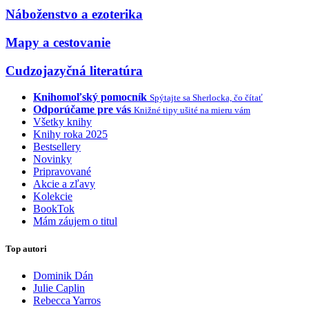
Náboženstvo a ezoterika
Mapy a cestovanie
Cudzojazyčná literatúra
Knihomoľský pomocník
Spýtajte sa Sherlocka, čo čítať
Odporúčame pre vás
Knižné tipy ušité na mieru vám
Všetky knihy
Knihy roka 2025
Bestsellery
Novinky
Pripravované
Akcie a zľavy
Kolekcie
BookTok
Mám záujem o titul
Top autori
Dominik Dán
Julie Caplin
Rebecca Yarros