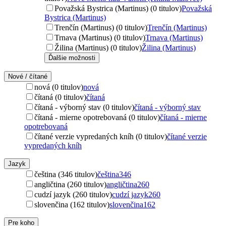
Považská Bystrica (Martinus) (0 titulov)
Považská
Bystrica (Martinus)
Trenčín (Martinus) (0 titulov)
Trenčín (Martinus)
Trnava (Martinus) (0 titulov)
Trnava (Martinus)
Žilina (Martinus) (0 titulov)
Žilina (Martinus)
Ďalšie možnosti
Nové / čítané
nová (0 titulov)
nová
čítaná (0 titulov)
čítaná
čítaná - výborný stav (0 titulov)
čítaná - výborný stav
čítaná - mierne opotrebovaná (0 titulov)
čítaná - mierne
opotrebovaná
čítané verzie vypredaných kníh (0 titulov)
čítané verzie
vypredaných kníh
Jazyk
čeština (346 titulov)
čeština
346
angličtina (260 titulov)
angličtina
260
cudzí jazyk (260 titulov)
cudzí jazyk
260
slovenčina (162 titulov)
slovenčina
162
Pre koho