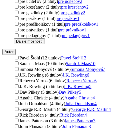
pre učiteľov (2 tituly)
pre učiteľov
2
pre kresťanov (2 tituly)
pre kresťanov
2
pre gazdinky (2 tituly)
pre gazdinky
2
pre prvákov (1 titul)
pre prvákov
1
pre predškolákov (1 titul)
pre predškolákov
1
pre právnikov (1 titul)
pre právnikov
1
pre pedagógov (1 titul)
pre pedagógov
1
Ďalšie možnosti
Autor
Pavel Štohl (12 titulov)
Pavel Štohl
12
Sarah J. Maas (10 titulov)
Sarah J. Maas
10
Simona Monyová (7 titulov)
Simona Monyová
7
J.K. Rowling (6 titulov)
J.K. Rowling
6
Rebecca Yarros (6 titulov)
Rebecca Yarros
6
J. K. Rowling (5 titulov)
J. K. Rowling
5
Dav Pilkey (5 titulov)
Dav Pilkey
5
Agatha Christie (4 tituly)
Agatha Christie
4
Julia Donaldson (4 tituly)
Julia Donaldson
4
George R.R. Martin (4 tituly)
George R.R. Martin
4
Rick Riordan (4 tituly)
Rick Riordan
4
James Patterson (3 tituly)
James Patterson
3
John Flanagan (3 tituly)
John Flanagan
3