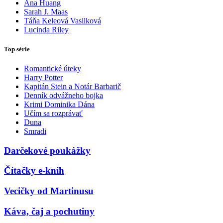
Ana Huang
Sarah J. Maas
Táňa Keleová Vasilková
Lucinda Riley
Top série
Romantické úteky
Harry Potter
Kapitán Stein a Notár Barbarič
Denník odvážneho bojka
Krimi Dominika Dána
Učím sa rozprávať
Duna
Smradi
Darčekové poukážky
Čítačky e-kníh
Vecičky od Martinusu
Káva, čaj a pochutiny