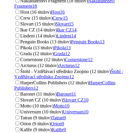
Nakladatelství Fragment (18 titulov)
Nakladatelství
Fragment
18
Host (16 titulov)
Host
16
Crew (15 titulov)
Crew
15
Slovart (15 titulov)
Slovart
15
Ikar CZ (14 titulov)
Ikar CZ
14
Lindeni (14 titulov)
Lindeni
14
Penguin Books (13 titulov)
Penguin Books
13
Pikola (13 titulov)
Pikola
13
Grada (12 titulov)
Grada
12
Cornerstone (12 titulov)
Cornerstone
12
Arcturus (12 titulov)
Arcturus
12
Štohl - Vzdělávací středisko Znojmo (12 titulov)
Štohl -
Vzdělávací středisko Znojmo
12
HarperCollins Publishers (12 titulov)
HarperCollins
Publishers
12
Baronet (11 titulov)
Baronet
11
Slovart CZ (10 titulov)
Slovart CZ
10
Motto (10 titulov)
Motto
10
Universum (10 titulov)
Universum
10
Tatran (9 titulov)
Tatran
9
Orion (9 titulov)
Orion
9
Kalibr (9 titulov)
Kalibr
9