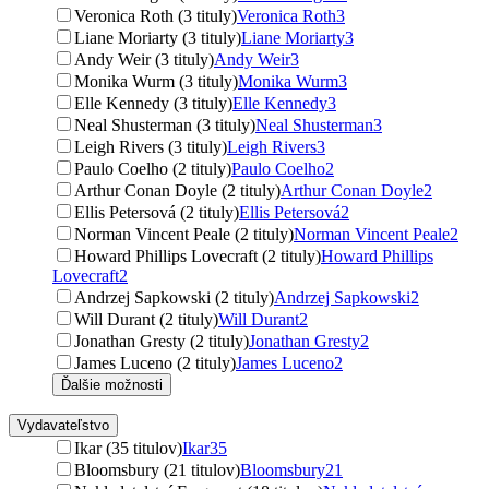
Veronica Roth (3 tituly)
Veronica Roth
3
Liane Moriarty (3 tituly)
Liane Moriarty
3
Andy Weir (3 tituly)
Andy Weir
3
Monika Wurm (3 tituly)
Monika Wurm
3
Elle Kennedy (3 tituly)
Elle Kennedy
3
Neal Shusterman (3 tituly)
Neal Shusterman
3
Leigh Rivers (3 tituly)
Leigh Rivers
3
Paulo Coelho (2 tituly)
Paulo Coelho
2
Arthur Conan Doyle (2 tituly)
Arthur Conan Doyle
2
Ellis Petersová (2 tituly)
Ellis Petersová
2
Norman Vincent Peale (2 tituly)
Norman Vincent Peale
2
Howard Phillips Lovecraft (2 tituly)
Howard Phillips
Lovecraft
2
Andrzej Sapkowski (2 tituly)
Andrzej Sapkowski
2
Will Durant (2 tituly)
Will Durant
2
Jonathan Gresty (2 tituly)
Jonathan Gresty
2
James Luceno (2 tituly)
James Luceno
2
Ďalšie možnosti
Vydavateľstvo
Ikar (35 titulov)
Ikar
35
Bloomsbury (21 titulov)
Bloomsbury
21