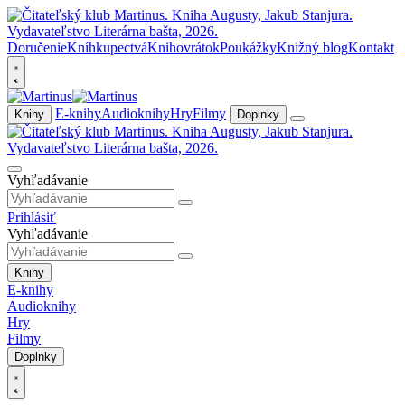
Doručenie
Kníhkupectvá
Knihovrátok
Poukážky
Knižný blog
Kontakt
E-knihy
Audioknihy
Hry
Filmy
Knihy
Doplnky
Vyhľadávanie
Prihlásiť
Vyhľadávanie
Knihy
E-knihy
Audioknihy
Hry
Filmy
Doplnky