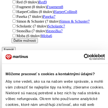
Red (9 titulov)
Red
9
Fragment (8 titulov)
Fragment
8
HarperCollins (8 titulov)
HarperCollins
8
Paseka (7 titulov)
Paseka
7
Simon & Schuster (7 titulov)
Simon & Schuster
7
Scholastic (7 titulov)
Scholastic
7
Stonožka (7 titulov)
Stonožka
7
Moba (6 titulov)
Moba
6
Ďalšie možnosti
Formát
E-kniha: PDF (39 titulov)
E-kniha: PDF
39
E-kniha: EPUB (33 titulov)
E-kniha: EPUB
33
E-kniha: MOBI (33 titulov)
E-kniha: MOBI
33
Audiokniha: CD (5 titulov)
Audiokniha: CD
5
Môžeme pracovať s cookies a kontaktnými údajmi?
Zúžiť výber
Aby sme vedeli, ako sa na našom webe správate, a mohli
Zoradiť
vám zobraziť tie najlepšie tipy na knihy, zbierame cookies.
Niektoré sú naozaj potrebné a bez nich by naša stránka
vôbec nefungovala. Okrem toho používame analytické
cookies, ktoré nám umožňujú zisťovať, ako náš web