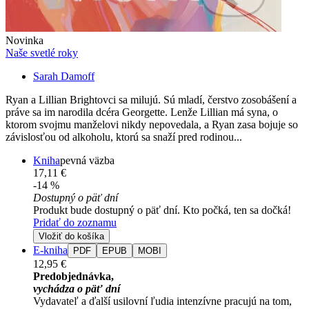
Novinka
Naše svetlé roky
Sarah Damoff
Ryan a Lillian Brightovci sa milujú. Sú mladí, čerstvo zosobášení a
práve sa im narodila dcéra Georgette. Lenže Lillian má syna, o
ktorom svojmu manželovi nikdy nepovedala, a Ryan zasa bojuje so
závislosťou od alkoholu, ktorú sa snaží pred rodinou...
Kniha
pevná väzba
17,11 €
-14 %
Dostupný o päť dní
Produkt bude dostupný o päť dní. Kto počká, ten sa dočká!
Pridať do zoznamu
Vložiť do košíka
E-kniha
PDF
EPUB
MOBI
12,95 €
Predobjednávka,
vychádza o päť dní
Vydavateľ a ďalší usilovní ľudia intenzívne pracujú na tom,