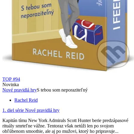
TOP #94
Novinka
Nové pravidlá hry
S tebou som neporaziteľný
Rachel Reid
1. diel série
Nové pravidlá hry
Kapitán tímu New York Admirals Scott Hunter berie predzápasové
rituály smrteľne vážne. Tentoraz však netúži len po svojom
obľúbenom smoothie, ale aj po mužovi, ktorý ho pripravuje...