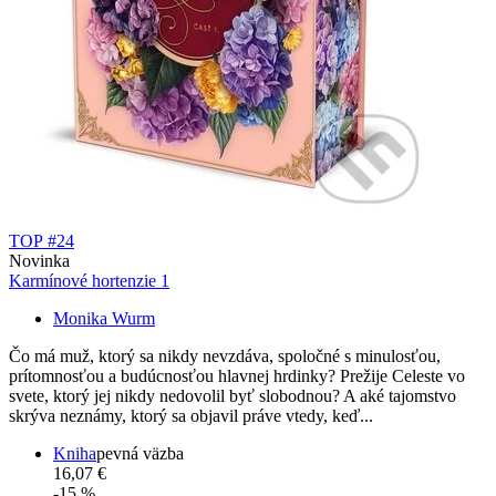
TOP #24
Novinka
Karmínové hortenzie 1
Monika Wurm
Čo má muž, ktorý sa nikdy nevzdáva, spoločné s minulosťou,
prítomnosťou a budúcnosťou hlavnej hrdinky? Prežije Celeste vo
svete, ktorý jej nikdy nedovolil byť slobodnou? A aké tajomstvo
skrýva neznámy, ktorý sa objavil práve vtedy, keď...
Kniha
pevná väzba
16,07 €
-15 %