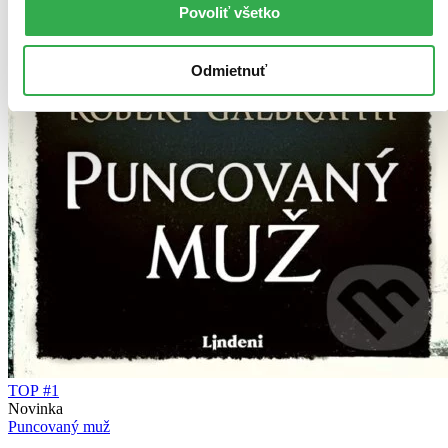
Povoliť všetko
Odmietnuť
TOP #1
Novinka
Puncovaný muž