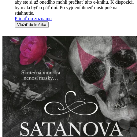
aby ste si už onedlho mohli prečítať túto e-knihu. K dispozícii
by mala byť o päť dní. Po vyjdení ihneď dostupné na
stiahnutie.
Pridať do zoznamu
Vložiť do košíka