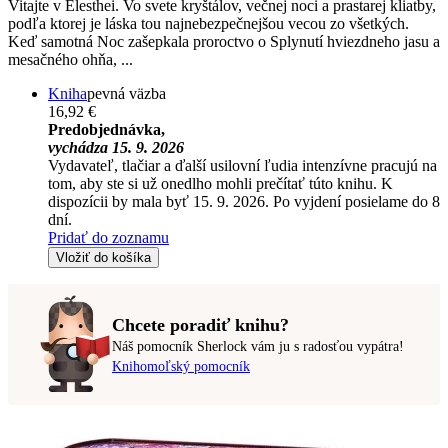
Vitajte v Elesthei. Vo svete kryštálov, večnej noci a prastarej kliatby,
podľa ktorej je láska tou najnebezpečnejšou vecou zo všetkých.
Keď samotná Noc zašepkala proroctvo o Splynutí hviezdneho jasu a
mesačného ohňa, ...
Kniha
pevná väzba
16,92 €
Predobjednávka,
vychádza 15. 9. 2026
Vydavateľ, tlačiar a ďalší usilovní ľudia intenzívne pracujú na
tom, aby ste si už onedlho mohli prečítať túto knihu. K
dispozícii by mala byť 15. 9. 2026. Po vyjdení posielame do 8
dní.
Pridať do zoznamu
Vložiť do košíka
Chcete poradiť knihu?
Náš pomocník Sherlock vám ju s radosťou vypátra!
Knihomoľský pomocník