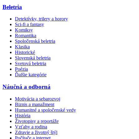
Beletria
Detektívky, trilery a horory
Sci-fi a fantasy
Komiksy
Romantika
Spoločenská beletria
Klasika
Historické
Slovenská beletria
Svetová beletria
Poézia
Ďalšie kategórie
Náučná a odborná
Motivácia a sebarozvoj
Biznis a manažment
Humanitné a spoločenské vedy
História
Životopisy a reportáže
Vzťahy a rodina
Zdravie a životný štýl
Počítače a internet