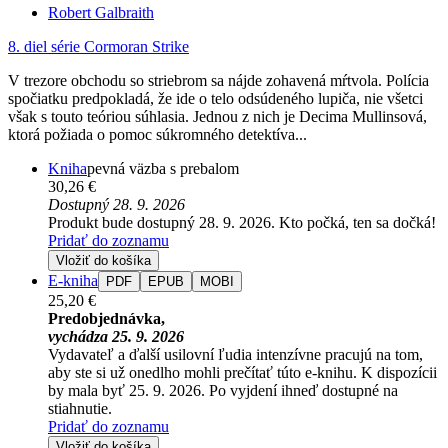
Robert Galbraith
8. diel série
Cormoran Strike
V trezore obchodu so striebrom sa nájde zohavená mŕtvola. Polícia
spočiatku predpokladá, že ide o telo odsúdeného lupiča, nie všetci
však s touto teóriou súhlasia. Jednou z nich je Decima Mullinsová,
ktorá požiada o pomoc súkromného detektíva...
Kniha
pevná väzba s prebalom
30,26 €
Dostupný 28. 9. 2026
Produkt bude dostupný 28. 9. 2026. Kto počká, ten sa dočká!
Pridať do zoznamu
Vložiť do košíka
E-kniha
PDF
EPUB
MOBI
25,20 €
Predobjednávka,
vychádza 25. 9. 2026
Vydavateľ a ďalší usilovní ľudia intenzívne pracujú na tom,
aby ste si už onedlho mohli prečítať túto e-knihu. K dispozícii
by mala byť 25. 9. 2026. Po vyjdení ihneď dostupné na
stiahnutie.
Pridať do zoznamu
Vložiť do košíka