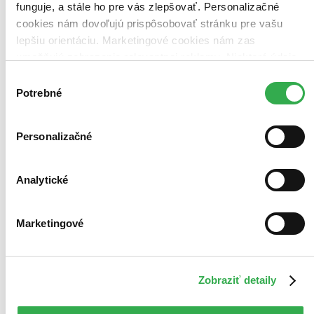
funguje, a stále ho pre vás zlepšovať. Personalizačné
Bestsellery
Top hodnotené
cookies nám dovoľujú prispôsobovať stránku pre vašu
Novinky
lepšiu orientáciu. Marketingové cookies nám zas
Najdrahšie
umožňujú zobrazenie relevantnej reklamy. Niektoré údaje
Najlacnejšie
Najvyššia zľava
zdieľame aj s tretími stranami. Veľmi by nám pomohlo,
Výber
keby sme mohli používať všetky tieto cookies. Ďakujeme!
Potrebné
súhlasu
Použité filtre
Zrušiť filtre
v predpredaji
Personalizačné
Analytické
Marketingové
Zobraziť detaily