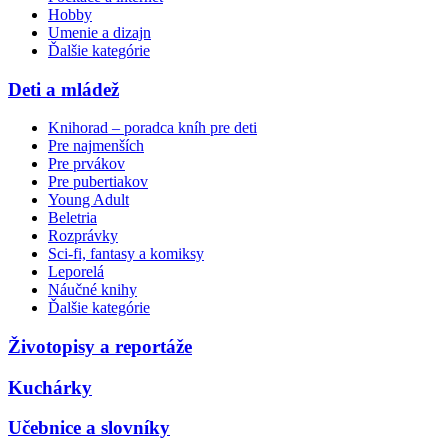
Hobby
Umenie a dizajn
Ďalšie kategórie
Deti a mládež
Knihorad – poradca kníh pre deti
Pre najmenších
Pre prvákov
Pre pubertiakov
Young Adult
Beletria
Rozprávky
Sci-fi, fantasy a komiksy
Leporelá
Náučné knihy
Ďalšie kategórie
Životopisy a reportáže
Kuchárky
Učebnice a slovníky