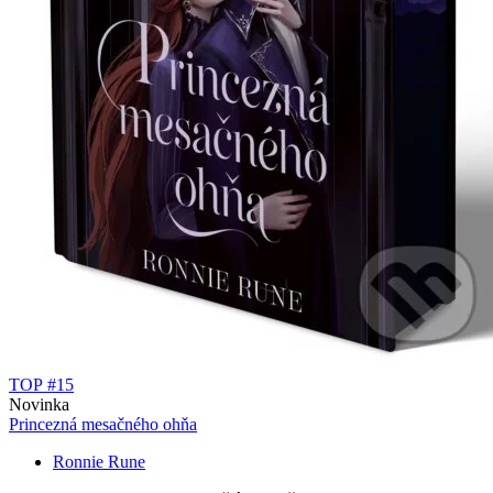
TOP #15
Novinka
Princezná mesačného ohňa
Ronnie Rune