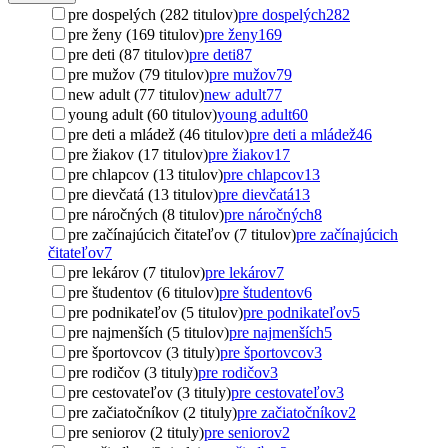
pre dospelých (282 titulov)
pre dospelých
282
pre ženy (169 titulov)
pre ženy
169
pre deti (87 titulov)
pre deti
87
pre mužov (79 titulov)
pre mužov
79
new adult (77 titulov)
new adult
77
young adult (60 titulov)
young adult
60
pre deti a mládež (46 titulov)
pre deti a mládež
46
pre žiakov (17 titulov)
pre žiakov
17
pre chlapcov (13 titulov)
pre chlapcov
13
pre dievčatá (13 titulov)
pre dievčatá
13
pre náročných (8 titulov)
pre náročných
8
pre začínajúcich čitateľov (7 titulov)
pre začínajúcich
čitateľov
7
pre lekárov (7 titulov)
pre lekárov
7
pre študentov (6 titulov)
pre študentov
6
pre podnikateľov (5 titulov)
pre podnikateľov
5
pre najmenších (5 titulov)
pre najmenších
5
pre športovcov (3 tituly)
pre športovcov
3
pre rodičov (3 tituly)
pre rodičov
3
pre cestovateľov (3 tituly)
pre cestovateľov
3
pre začiatočníkov (2 tituly)
pre začiatočníkov
2
pre seniorov (2 tituly)
pre seniorov
2